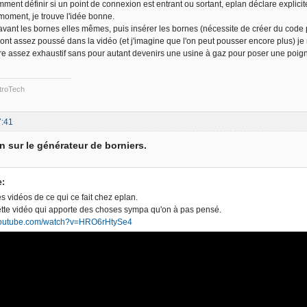
ment définir si un point de connexion est entrant ou sortant, eplan déclare explic
 moment, je trouve l'idée bonne.
 avant les bornes elles mêmes, puis insérer les bornes (nécessite de créer du code 
ont assez poussé dans la vidéo (et j'imagine que l'on peut pousser encore plus) je n
 être assez exhaustif sans pour autant devenirs une usine à gaz pour poser une poig
troTech
7:41
n sur le générateur de borniers.
e:
s vidéos de ce qui ce fait chez eplan.
ette vidéo qui apporte des choses sympa qu'on à pas pensé.
.youtube.com/watch?v=HRO6rHtySe4