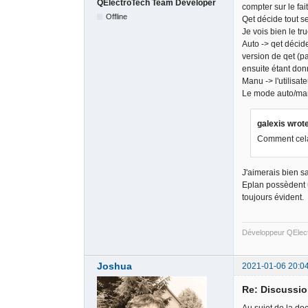
QElectroTech Team Developer
compter sur le fa
Offline
Qet décide tout se
Je vois bien le t
Auto -> qet décide
version de qet (par
ensuite étant donn
Manu -> l'utilisate
Le mode auto/man
galexis wrot
Comment cela 
J'aimerais bien sa
Eplan possèdent 
toujours évident.
Développeur QElec
Joshua
2021-01-06 20:0
Re: Discussio
Au sujet de la doc