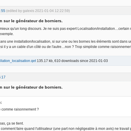
:55
(edited by galexis 2021-01-04 12:22:59)
n sur le générateur de borniers.
ieux qu'un long discours. Je ne suis pas expert Localisation/installation....certain
 exemple.
ns une installation/localisation, si sur une ou les bornes les éléments sont dans une
 si il y a un cable d'un côté ou de l'autre....non ? Trop simpliste comme raisonne
llation_localisation.qet
135.17 kb, 610 downloads since 2021-01-03
5:17
n sur le générateur de borniers.
e:
te comme raisonnement ?
as, ça se tient.
 comment faire quand l'utilisateur (une part non négligeable à mon avis) ne travail 