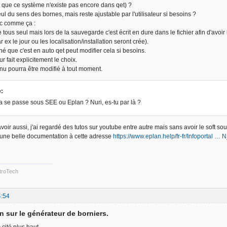
it que ce système n'existe pas encore dans qet) ?
ul du sens des bornes, mais reste ajustable par l'utilisateur si besoins ?
ruc comme ça :
 tous seul mais lors de la sauvegarde c'est écrit en dure dans le fichier afin d'avo
 ex le jour ou les localisation/installation seront crée).
é que c'est en auto qet peut modifier cela si besoins.
ur fait explicitement le choix.
u pourra être modifié à tout moment.
e:
se passe sous SEE ou Eplan ? Nuri, es-tu par là ?
voir aussi, j'ai regardé des tutos sur youtube entre autre mais sans avoir le soft so
une belle documentation à cette adresse
https://www.eplan.help/fr-fr/Infoportal …
troTech
4:54
n sur le générateur de borniers.
 cité plus haut.