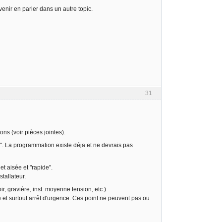
venir en parler dans un autre topic.
31
ons (voir pièces jointes).
". La programmation existe déja et ne devrais pas
t aisée et "rapide".
stallateur.
r, gravière, inst. moyenne tension, etc.)
 et surtout arrêt d'urgence. Ces point ne peuvent pas ou