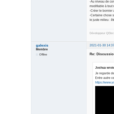
-Au niveau de com
modifiable à tout
-Créer le bornier
-Certaine chose s
le juste milieu :
Développeur QElec
galexis
2021-01-30 14:3
Membre
Re: Discussio
Offline
Joshua wrot
Je regarde de
Entre autre c
https://www