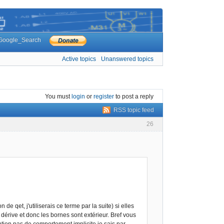
Google_Search
Active topics
Unanswered topics
You must
login
or
register
to post a reply
RSS topic feed
26
e qet, j'utiliserais ce terme par la suite) si elles
 dérive et donc les bornes sont extérieur. Bref vous