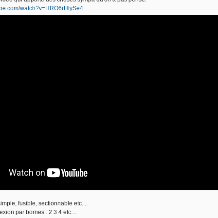
tube.com/watch?v=HRO6rHtySe4
imple, fusible, sectionnable etc....
ion par bornes : 2 3 4 etc....