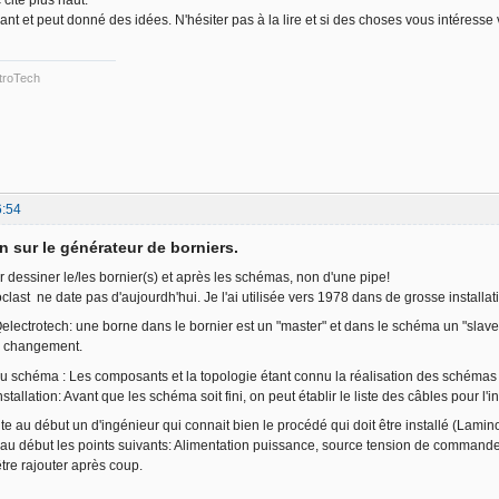
sant et peut donné des idées. N'hésiter pas à la lire et si des choses vous intéresse 
troTech
6:54
n sur le générateur de borniers.
essiner le/les bornier(s) et après les schémas, non d'une pipe!
clast ne date pas d'aujourdh'hui. Je l'ai utilisée vers 1978 dans de grosse installati
electrotech: une borne dans le bornier est un "master" et dans le schéma un "slave
s changement.
u schéma : Les composants et la topologie étant connu la réalisation des schémas e
tallation: Avant que les schéma soit fini, on peut établir le liste des câbles pour l'in
e au début un d'ingénieur qui connait bien le procédé qui doit être installé (Laminoi
er au début les points suivants: Alimentation puissance, source tension de commande
 être rajouter après coup.