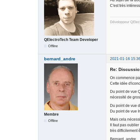
C'est très intéres
Développeur QElec
QElectroTech Team Developer
Offline
bernard_andre
2021-01-16 15:3
Re: Discussio
On commence par d
Cette idée d'icono
Du point de vue Q
nécessité de gro
Du point de vue d
Du point de vue Ins
Membre
Mais cela nécessit
Offline
Il faut pas oubli
très difficilement
Bernard_andre