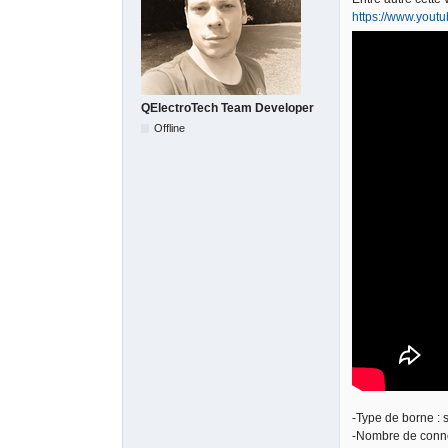
https://www.you
QElectroTech Team Developer
Offline
-Type de borne : s
-Nombre de connex