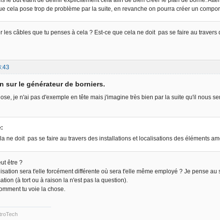
s le but étant de définir explicitement cela afin de bien créer le plan de borne. Att
e cela pose trop de problème par la suite, en revanche on pourra créer un compor
 les câbles que tu penses à cela ? Est-ce que cela ne doit pas se faire au travers d
8:43
n sur le générateur de borniers.
ose, je n'ai pas d'exemple en tête mais j'imagine très bien par la suite qu'il nous 
e:
la ne doit pas se faire au travers des installations et localisations des éléments am
ut être ?
alisation sera t'elle forcément différente où sera t'elle même employé ? Je pense au
sation (à tort ou à raison la n'est pas la question).
comment tu voie la chose.
troTech