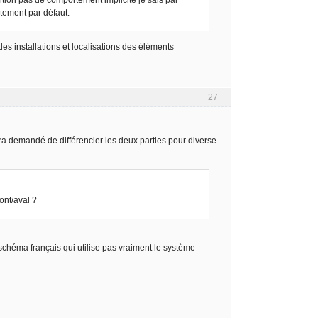
ention pas de comportement implicite je sais par
tement par défaut.
es installations et localisations des éléments
27
sera demandé de différencier les deux parties pour diverse
ont/aval ?
 schéma français qui utilise pas vraiment le système