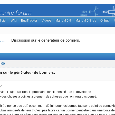
ficiel
Wiki
BugTracker
Videos
Manual 0.9
Manual 0.8_cs
Github
→
Discussion sur le générateur de borniers.
 ...
5:00
n sur le générateur de borniers.
e:
vieux sujet, car c'est la prochaine fonctionnalité que je développe.
re des choses à voir, est sûrement des choses que l'on aura pas pensé.
ir (je pense que oui) et comment définir pour les bornes (au sens point de connexion d
t/bas armoire/extérieur ? C'est pas facile car un bornier peut être dans une boite de