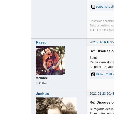
screenshot.6
Electricien spécial
Elektrospezialist, 
API, PLC, SPS; Si
Rasec
2021-01-16 16:2
Re: Discussio
Salut,
J'ai ce vieux doc
Au point 3.2, vou
HOW TO REA
Membre
Offline
Joshua
2021-01-23 20:4
Re: Discussio
Je regarde des vi
Entre autre cette