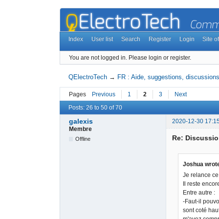
Index
User list
Search
Register
Login
Site of
You are not logged in.
Please login or register.
QElectroTech
→
FR : Aide, suggestions, discussions,
Pages
Previous
1
2
3
Next
Posts: 26 to 50 of 70
galexis
2020-12-30 17:1
Membre
Re: Discussio
Offline
Joshua wrot
Je relance ce 
Il reste enco
Entre autre :
-Faut-il pouvo
sont coté hau