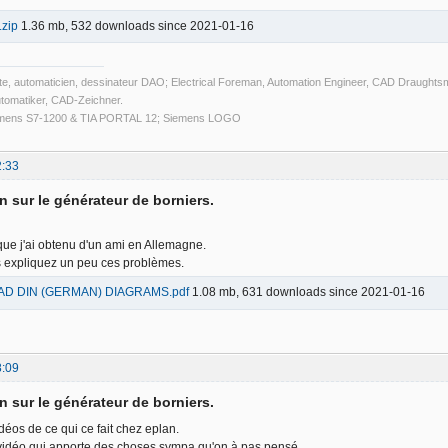
.zip
1.36 mb, 532 downloads since 2021-01-16
iste, automaticien, dessinateur DAO; Electrical Foreman, Automation Engineer, CAD Draught
Automatiker, CAD-Zeichner.
emens S7-1200 & TIA PORTAL 12; Siemens LOGO
2:33
n sur le générateur de borniers.
 que j'ai obtenu d'un ami en Allemagne.
s expliquez un peu ces problèmes.
D DIN (GERMAN) DIAGRAMS.pdf
1.08 mb, 631 downloads since 2021-01-16
8:09
n sur le générateur de borniers.
déos de ce qui ce fait chez eplan.
 vidéo qui apporte des choses sympa qu'on à pas pensé.