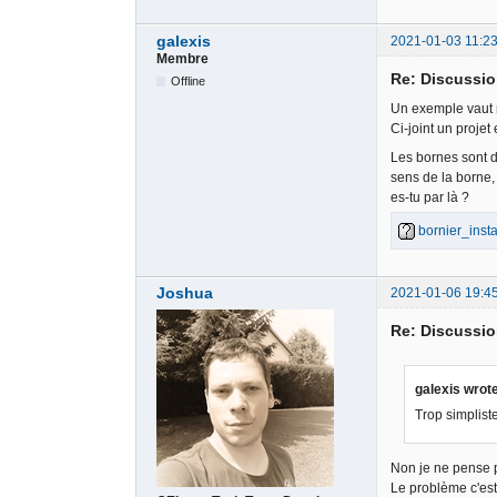
galexis
2021-01-03 11:23
Membre
Re: Discussio
Offline
Un exemple vaut m
Ci-joint un projet
Les bornes sont da
sens de la borne,
es-tu par là ?
bornier_insta
Joshua
2021-01-06 19:4
Re: Discussio
galexis wrot
Trop simplis
Non je ne pense p
Le problème c'est