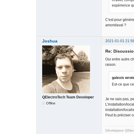
m'avez compri
expérience qu
C'est pour générer
amont/aval ?
Joshua
2021-01-01 21:5
Re: Discussio
Oui entre autre ch
raison.
galexis wrot
Est-ce que ce
QElectroTech Team Developer
Je ne sais pas, pe
Offline
L'installation/loc
installation/locali
Peut tu préciser 
Développeur QElec