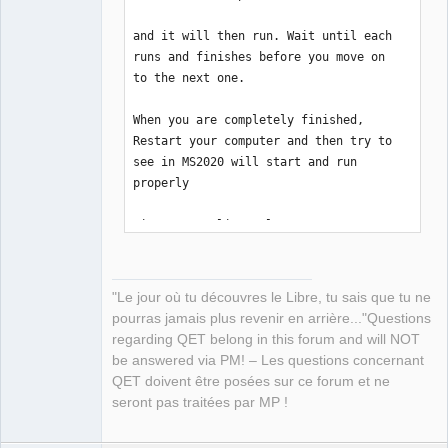
and it will then run. Wait until each 
runs and finishes before you move on 
to the next one.

When you are completely finished, 
Restart your computer and then try to 
see in MS2020 will start and run 
properly

Dism.exe /online /Cleanup-Image 
/checkhealth

Dism.exe /online /Cleanup-Image 
"Le jour où tu découvres le Libre, tu sais que tu ne
/scanhealth

pourras jamais plus revenir en arrière..."Questions
regarding QET belong in this forum and will NOT
Dism.exe /online /Cleanup-Image 
be answered via PM! – Les questions concernant
/Restorehealth

QET doivent être posées sur ce forum et ne
seront pas traitées par MP !
sfc /scannow
