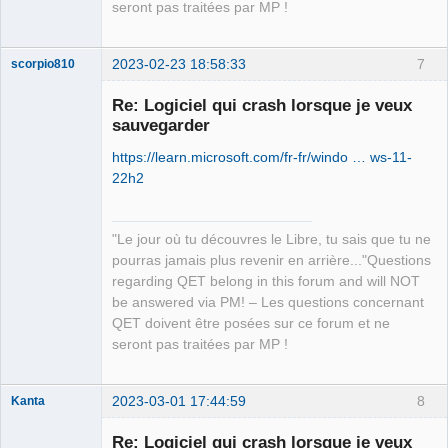
seront pas traitées par MP !
2023-02-23 18:58:33
7
scorpio810
Re: Logiciel qui crash lorsque je veux
sauvegarder
https://learn.microsoft.com/fr-fr/windo … ws-11-
22h2
"Le jour où tu découvres le Libre, tu sais que tu ne
QElectroTech
pourras jamais plus revenir en arrière..."Questions
Team
regarding QET belong in this forum and will NOT
Manager,
Developer,
be answered via PM! – Les questions concernant
Packager
QET doivent être posées sur ce forum et ne
Offline
seront pas traitées par MP !
2023-03-01 17:44:59
8
Kanta
Nouveau
membre
Re: Logiciel qui crash lorsque je veux