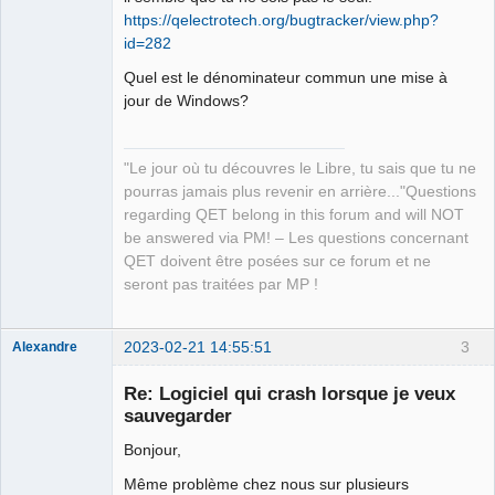
https://qelectrotech.org/bugtracker/view.php?
id=282
QElectroTech
Quel est le dénominateur commun une mise à
Team
jour de Windows?
Manager,
Developer,
Packager
Offline
"Le jour où tu découvres le Libre, tu sais que tu ne
pourras jamais plus revenir en arrière..."Questions
regarding QET belong in this forum and will NOT
be answered via PM! – Les questions concernant
QET doivent être posées sur ce forum et ne
seront pas traitées par MP !
2023-02-21 14:55:51
3
Alexandre
Nouveau
membre
Re: Logiciel qui crash lorsque je veux
Offline
sauvegarder
Bonjour,
Même problème chez nous sur plusieurs