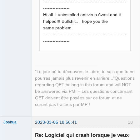
-----------------------------------------------------
-----------------
Hi all. I uninstalled antivirus Avast and it
helped!!! Bullshit.. I hope you the
same problem.
-----------------------------------------------------
-----------------
"Le jour où tu découvres le Libre, tu sais que tu ne
pourras jamais plus revenir en arrière..."Questions
regarding QET belong in this forum and will NOT
be answered via PM! – Les questions concernant
QET doivent être posées sur ce forum et ne
seront pas traitées par MP !
2023-03-05 18:56:41
18
Joshua
Re: Logiciel qui crash lorsque je veux