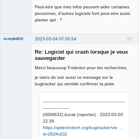
Peut-etre que mes infos peuvent aider certaines
personnes, d'autres logiciels font peut-etre aussi
planter qet : ?
2023-03-04 07:50:54
17
scorpio810
Re: Logiciel qui crash lorsque je veux
sauvegarder
Merci beaucoup Friskolon pour tes recherches,
je viens de voir aussi ce message sur le
bugtracker qui semble confirmer ta piste:
QElectroTech
-----------------------------------------------------
Team
Manager,
-----------------
Developer,
(0000632) burak (reporter) - 2023-03-03
Packager
22:39
Offline
https://qelectrotech.org/bugtracker/vie …
d=282#c632