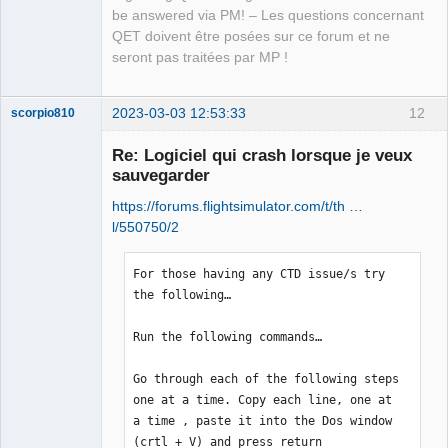
be answered via PM! – Les questions concernant
QET doivent être posées sur ce forum et ne
seront pas traitées par MP !
2023-03-03 12:53:33
12
scorpio810
Re: Logiciel qui crash lorsque je veux
sauvegarder
https://forums.flightsimulator.com/t/th …
l/550750/2
For those having any CTD issue/s try 
the following…

QElectroTech
Team
Manager,
Run the following commands…

Developer,
Packager
Go through each of the following steps 
Offline
one at a time. Copy each line, one at 
a time , paste it into the Dos window 
(crtl + V) and press return
