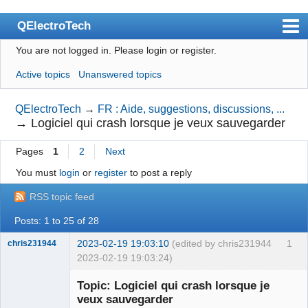
QElectroTech
You are not logged in.
Please login or register.
Index
Active topics
Unanswered topics
User list
Search
QElectroTech
→
FR : Aide, suggestions, discussions, ...
→
Logiciel qui crash lorsque je veux sauvegarder
Register
Pages
1
2
Next
Login
You must
login
or
register
to post a reply
Site officiel
RSS topic feed
Wiki
Posts: 1 to 25 of 28
BugTracker
2023-02-19 19:03:10
(edited by chris231944
1
chris231944
Videos
2023-02-19 19:03:24)
Nouveau
Manual 0.9
membre
Topic: Logiciel qui crash lorsque je
Offline
veux sauvegarder
Manual 0.8_cs