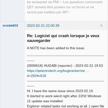
be answered via PM! – Les questions concernant
QET doivent être posées sur ce forum et ne
seront pas traitées par MP !
2023-02-21 22:00:39
5
scorpio810
Re: Logiciel qui crash lorsque je veux
sauvegarder
A NOTE has been added to this issue.
----------------------------------------------------------------
------
(0000618) HUGABI (reporter) - 2023-02-21 19:53
https://qelectrotech.org/bugtracker/vie …
QElectroTech
Team
d=282#c618
Manager,
----------------------------------------------------------------
Developer,
Packager
------
Offline
Hi. I have the same issue since 2023.02.19.
It started to work wierd right after 22H2 Windows
11 update was installed.
Explorer related tasks not working at all. ( open file