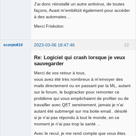
J'ai donc réinstallé un autre antivirus, de toutes
façons, Avast m'embêtzit également pour accéder
à des automates....
Merci Friskolon
2023-03-06 18:47:46
22
scorpio810
Re: Logiciel qui crash lorsque je veux
sauvegarder
Merci de vos retour à tous,
vous avez été très nombreux à m'envoyer des
mails directement ou en passant par la ML, autant
sur le forum, le bugtracker pour remonter ce
problème qui vous empêchaient de profiter ou de
QElectroTech
travailler avec QET sereinement, jamais je n'ai
Team
autant été submergé sur ma boite email.. désolé
Manager,
Developer,
si je n'ai pas répondu à tout le monde, en ce
Packager
moment je n'ai pas trop la santé ...
Offline
Avec le recul, je me rend compte que vous êtes