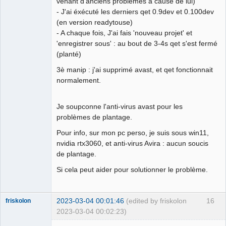
venant d'anciens problèmes à cause de lui)
- J'ai éxécuté les derniers qet 0.9dev et 0.100dev
(en version readytouse)
- A chaque fois, J'ai fais 'nouveau projet' et
'enregistrer sous' : au bout de 3-4s qet s'est fermé
(planté)
3è manip : j'ai supprimé avast, et qet fonctionnait
normalement.
Je soupconne l'anti-virus avast pour les
problèmes de plantage.
Pour info, sur mon pc perso, je suis sous win11,
nvidia rtx3060, et anti-virus Avira : aucun soucis
de plantage.
Si cela peut aider pour solutionner le problème.
2023-03-04 00:01:46
(edited by friskolon
16
friskolon
2023-03-04 00:02:23)
Membre