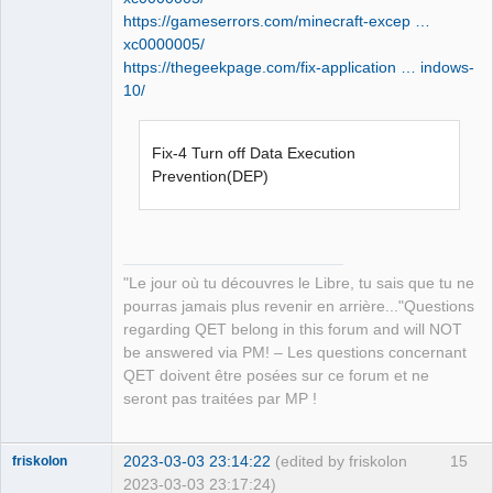
https://gameserrors.com/minecraft-excep …
xc0000005/
QElectroTech
https://thegeekpage.com/fix-application … indows-
Team
10/
Manager,
Developer,
Packager
Offline
Fix-4 Turn off Data Execution
Prevention(DEP)
"Le jour où tu découvres le Libre, tu sais que tu ne
pourras jamais plus revenir en arrière..."Questions
regarding QET belong in this forum and will NOT
be answered via PM! – Les questions concernant
QET doivent être posées sur ce forum et ne
seront pas traitées par MP !
2023-03-03 23:14:22
(edited by friskolon
15
friskolon
2023-03-03 23:17:24)