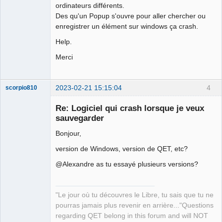
ordinateurs différents.
Des qu'un Popup s'ouvre pour aller chercher ou
enregistrer un élément sur windows ça crash.
Help.
Merci
2023-02-21 15:15:04
4
scorpio810
Re: Logiciel qui crash lorsque je veux
sauvegarder
Bonjour,
version de Windows, version de QET, etc?
@Alexandre as tu essayé plusieurs versions?
QElectroTech
Team
"Le jour où tu découvres le Libre, tu sais que tu ne
Manager,
Developer,
pourras jamais plus revenir en arrière..."Questions
Packager
regarding QET belong in this forum and will NOT
Offline