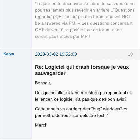
"Le jour où tu découvres le Libre, tu sais que tu ne
QElectroTech
pourras jamais plus revenir en arrière..."Questions
Team
regarding QET belong in this forum and will NOT
Manager,
Developer,
be answered via PM! – Les questions concernant
Packager
QET doivent être posées sur ce forum et ne
Offline
seront pas traitées par MP !
2023-03-02 19:52:09
10
Kanta
Nouveau
membre
Re: Logiciel qui crash lorsque je veux
Offline
sauvegarder
Bonsoir,
Dois je installer et lancer restoro pc repair tool et
le lancer, ce logiciel n'a pas que des bon avis?
Cette manip va corriger des "bug" windows? et
permettre de réutiliser qelectro tech?
Merci