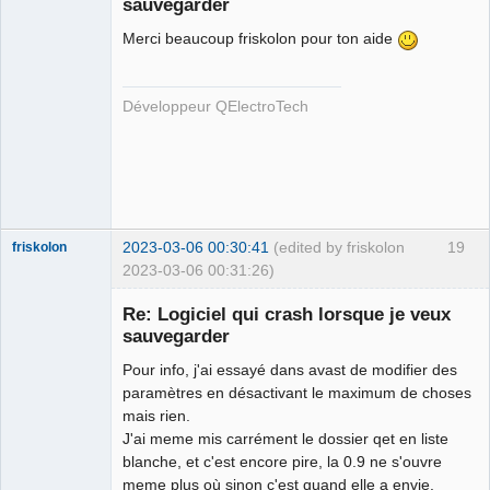
sauvegarder
Merci beaucoup friskolon pour ton aide
Développeur QElectroTech
QElectroTech
Team
Developer
Offline
2023-03-06 00:30:41
(edited by friskolon
19
friskolon
2023-03-06 00:31:26)
Membre
Re: Logiciel qui crash lorsque je veux
Offline
sauvegarder
Pour info, j'ai essayé dans avast de modifier des
paramètres en désactivant le maximum de choses
mais rien.
J'ai meme mis carrément le dossier qet en liste
blanche, et c'est encore pire, la 0.9 ne s'ouvre
meme plus où sinon c'est quand elle a envie.