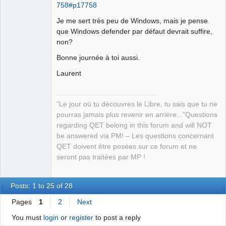
758#p17758
QElectroTech
Je me sert très peu de Windows, mais je pense
Team
que Windows defender par défaut devrait suffire,
Manager,
Developer,
non?
Packager
Bonne journée à toi aussi.
Offline
Laurent
"Le jour où tu découvres le Libre, tu sais que tu ne
pourras jamais plus revenir en arrière..."Questions
regarding QET belong in this forum and will NOT
be answered via PM! – Les questions concernant
QET doivent être posées sur ce forum et ne
seront pas traitées par MP !
Posts: 1 to 25 of 28
Pages
1
2
Next
You must
login
or
register
to post a reply