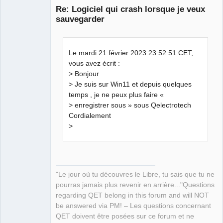
Re: Logiciel qui crash lorsque je veux
sauvegarder
Le mardi 21 février 2023 23:52:51 CET,
vous avez écrit :
> Bonjour
> Je suis sur Win11 et depuis quelques
QElectroTech
Team
temps , je ne peux plus faire «
Manager,
> enregistrer sous » sous Qelectrotech
Developer,
Packager
Cordialement
Offline
>
"Le jour où tu découvres le Libre, tu sais que tu ne
pourras jamais plus revenir en arrière..."Questions
regarding QET belong in this forum and will NOT
be answered via PM! – Les questions concernant
QET doivent être posées sur ce forum et ne