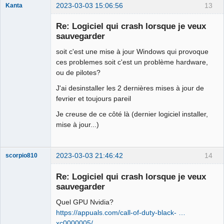
Dism.exe /Online /Cleanup-Image 
2023-03-03 15:06:56
13
Kanta
Nouveau
/AnalyzeComponentStore

membre
Re: Logiciel qui crash lorsque je veux
Offline
sauvegarder
Dism.exe /Online /Cleanup-Image 
/StartComponentCleanup

soit c'est une mise à jour Windows qui provoque
ces problemes soit c'est un problème hardware,
RESTART your computer as the last 
ou de pilotes?
step. Then go for a test flight.
J'ai desinstaller les 2 dernières mises à jour de
fevrier et toujours pareil
Je creuse de ce côté là (dernier logiciel installer,
mise à jour...)
2023-03-03 21:46:42
14
scorpio810
Re: Logiciel qui crash lorsque je veux
sauvegarder
Quel GPU Nvidia?
https://appuals.com/call-of-duty-black- …
xc0000005/