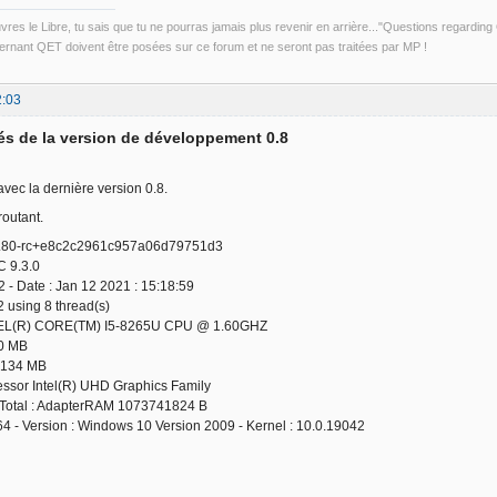
uvres le Libre, tu sais que tu ne pourras jamais plus revenir en arrière..."Questions regardi
rnant QET doivent être posées sur ce forum et ne seront pas traitées par MP !
2:03
s de la version de développement 0.8
avec la dernière version 0.8.
outant.
0.80-rc+e8c2c2961c957a06d79751d3
C 9.3.0
.2 - Date : Jan 12 2021 : 15:18:59
2 using 8 thread(s)
EL(R) CORE(TM) I5-8265U CPU @ 1.60GHZ
50 MB
9134 MB
ssor Intel(R) UHD Graphics Family
otal : AdapterRAM 1073741824 B
64 - Version : Windows 10 Version 2009 - Kernel : 10.0.19042