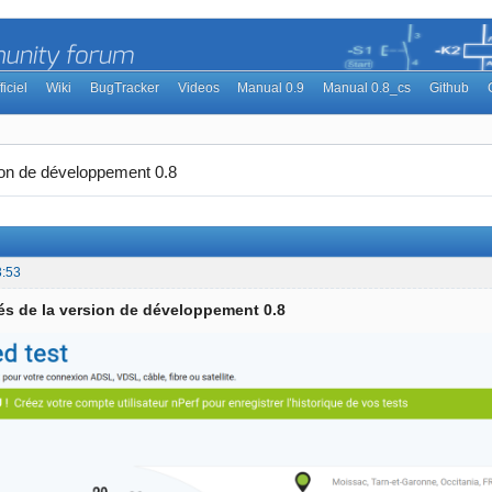
ficiel
Wiki
BugTracker
Videos
Manual 0.9
Manual 0.8_cs
Github
ion de développement 0.8
3:53
s de la version de développement 0.8