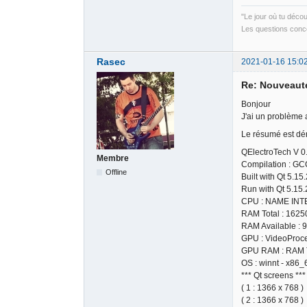
"Le jour où tu déco
Les questions conce
Rasec
2021-01-16 15:0
Re: Nouveauté
Bonjour
J'ai un problème 
Le résumé est dér
QElectroTech V 
Membre
Compilation : GC
Offline
Built with Qt 5.15
Run with Qt 5.15.
CPU : NAME INT
RAM Total : 162
RAM Available : 
GPU : VideoProce
GPU RAM : RAM T
OS : winnt - x86_
*** Qt screens ***
( 1 : 1366 x 768 )
( 2 : 1366 x 768 )