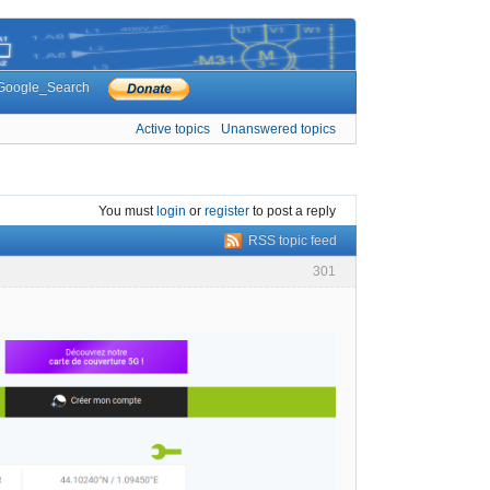
Google_Search
Active topics
Unanswered topics
You must
login
or
register
to post a reply
RSS topic feed
301