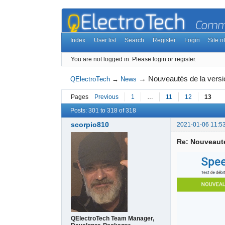
Index
User list
Search
Register
Login
Site of
You are not logged in.
Please login or register.
→
Nouveautés de la vers
QElectroTech
→
News
Pages
Previous
1
…
11
12
13
Posts: 301 to 318 of 318
scorpio810
2021-01-06 11:5
Re: Nouveauté
QElectroTech Team Manager,