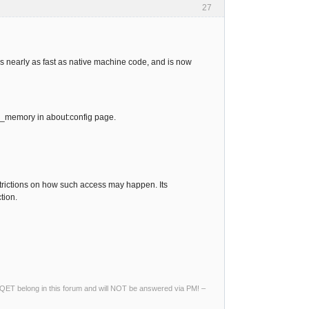
27
s nearly as fast as native machine code, and is now
ed_memory in about:config page.
strictions on how such access may happen. Its
tion.
ng QET belong in this forum and will NOT be answered via PM! –