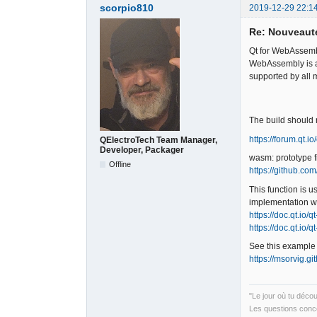
scorpio810
2019-12-29 22:1
Re: Nouveauté
Qt for WebAssem
WebAssembly is a 
supported by all
The build should 
https://forum.qt.
QElectroTech Team Manager,
Developer, Packager
wasm: prototype f
Offline
https://github.c
This function is 
implementation wil
https://doc.qt.io/
https://doc.qt.io/
See this example 
https://msorvig.g
"Le jour où tu déco
Les questions conce