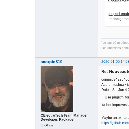
e chargement 
pugixml enab
Le chargement
"Le jour où tu déco
Les questions conce
scorpio810
2020-01-05 14:0
Re: Nouveauté
commit 3492540
Author: joshua 
Date: Sat Jan 4 
Use pugixml for 
further improves 
QElectroTech Team Manager,
Maybe an explana
Developer, Packager
https://github.c
Offline