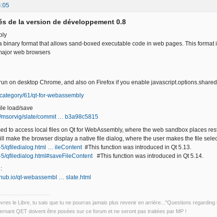
4:05
s de la version de développement 0.8
bly
binary format that allows sand-boxed executable code in web pages. This format i
 major web browsers
run on desktop Chrome, and also on Firefox if you enable javascript.options.shar
io/category/61/qt-for-webassembly
ile load/save
om/msorvig/slate/commit … b3a98c5815
used to access local files on Qt for WebAssembly, where the web sandbox places re
l make the browser display a native file dialog, where the user makes the file selec
qt-5/qfiledialog.html … ileContent
#This function was introduced in Qt 5.13.
qt-5/qfiledialog.html#saveFileContent
#This function was introduced in Qt 5.14.
:
ithub.io/qt-webassembl … slate.html
uvres le Libre, tu sais que tu ne pourras jamais plus revenir en arrière..."Questions regardi
rnant QET doivent être posées sur ce forum et ne seront pas traitées par MP !