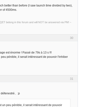
h better than before (I saw launch time divided by two),
der of 4500ms.
ng QET belong in this forum and will NOT be answered via PM! –
30
age est énorme ! Passé de 79s à 13 s !!!
u pénible, il serait intéressant de pouvoir l'inhiber
31
S défenestré.. :p
un peu pénible, il serait intéressant de pouvoir