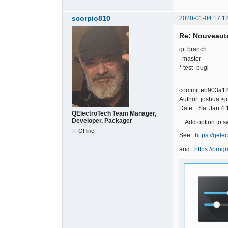
scorpio810
2020-01-04 17:1
Re: Nouveauté
git branch
master
* test_pugi
commit eb903a1
Author: joshua 
Date: Sat Jan 4 
QElectroTech Team Manager,
Developer, Packager
Add option to swi
Offline
See :
https://qel
and :
https://pro