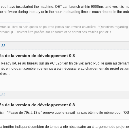
you have just started the machine, QET can launch within 9000ms and yes it is muc
 the software during the day or in the hour the loading time is much shorter in the or
uvres le Libre, tu sais que tu ne pourras jamais plus revenir en arrière..."Questions regardi
rnant QET doivent être posées sur ce forum et ne seront pas traitées par MP !
1:33
s de la version de développement 0.8
ion ReadyToUse au bureau sur un PC 32bit en fin de vie: avec Pugi le gain au démarr
nêtre indiquant combien de temps a été nécessaire au chargement du projet est un pe
res....
4:32
s de la version de développement 0.8
aisir : "Passé de 79s à 13 s " prouve que le travail n'a pas été inutile même pour l'O
a fenêtre indiquant combien de temps a été nécessaire au chargement du projet est 