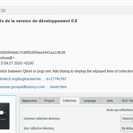
2:32
s de la version de développement 0.8
2b0b904ddc7438f3c699aa4441ea14b38
<joshua@>
15:59:27 2020 +0100
tch between Qtxml or pugi xml. Add dialog to display the elpsaed time of collectio
ectrotech.org/bugtracker/vie … d=177#c397
grammer.group/efficiency-com … idxml.html