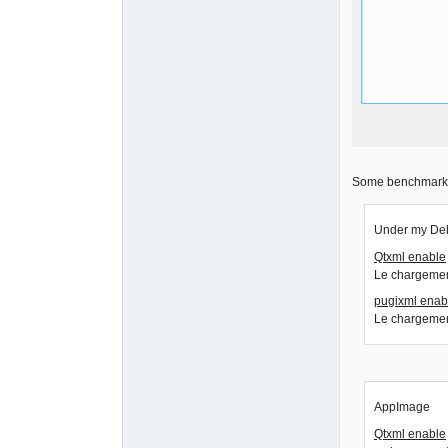
Some benchmarks
Under my Deb
Qtxml enable
Le chargement
pugixml enab
Le chargement
AppImage
Qtxml enable