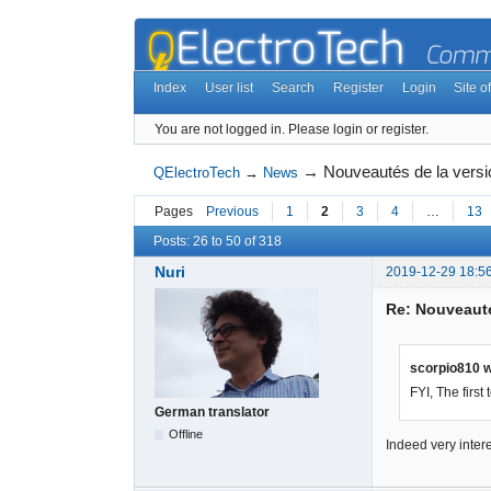
Index
User list
Search
Register
Login
Site of
You are not logged in.
Please login or register.
→
Nouveautés de la vers
QElectroTech
→
News
Pages
Previous
1
2
3
4
…
13
Posts: 26 to 50 of 318
Nuri
2019-12-29 18:5
Re: Nouveauté
scorpio810 w
FYI, The first
German translator
Offline
Indeed very intere