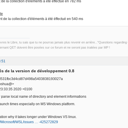
de la collection d'éléments à été éffectué en 782 ms
le
 de la collection d'éléments à été éffectué en 540 ms
uvres le Libre, tu sais que tu ne pourras jamais plus revenir en arrière..."Questions regardi
rnant QET doivent être posées sur ce forum et ne seront pas traitées par MP !
3:51
s de la version de développement 0.8
d531fbc3d4cd87d498a5403838193027a
<joshua@>
23:33:35 2020 +0100
parse local name of directory and element informations
launch times especially on MS Windows platform.
tion why it takes longer under Windows VS linux.
om/Microsoft/WSL/issues … -425272829