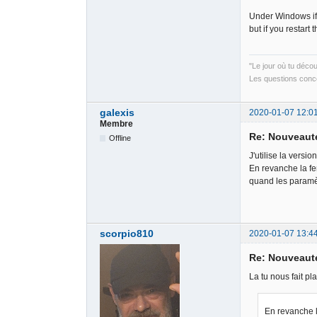
Under Windows if 
but if you restart
"Le jour où tu déco
Les questions conce
galexis
2020-01-07 12:0
Membre
Re: Nouveauté
Offline
J'utilise la vers
En revanche la fe
quand les paramèt
scorpio810
2020-01-07 13:4
Re: Nouveauté
La tu nous fait pl
En revanche l