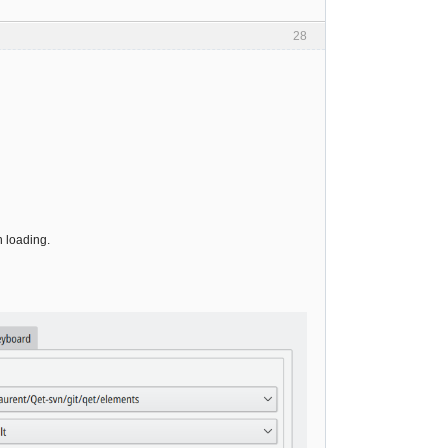
28
n loading.