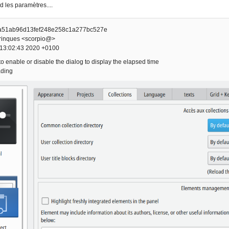
d les paramètres....
aa51ab96d13fef248e258c1a277bc527e
Trinques <scorpio@>
 13:02:43 2020 +0100
enable or disable the dialog to display the elapsed time
ading