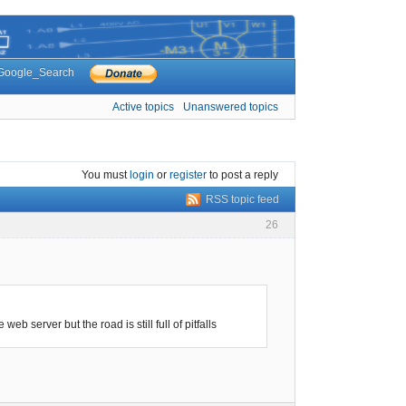
Google_Search
Active topics
Unanswered topics
You must
login
or
register
to post a reply
RSS topic feed
26
 server but the road is still full of pitfalls