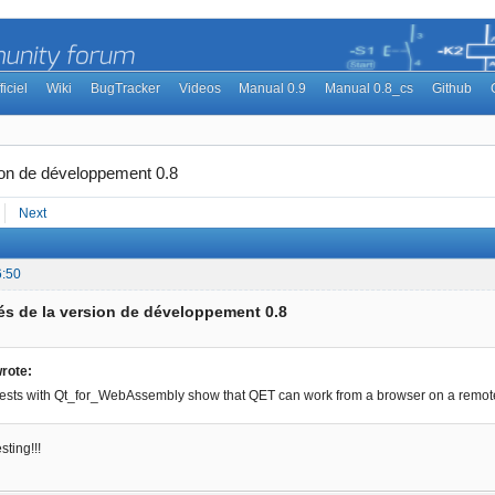
ficiel
Wiki
BugTracker
Videos
Manual 0.9
Manual 0.8_cs
Github
ion de développement 0.8
Next
6:50
s de la version de développement 0.8
rote:
 tests with Qt_for_WebAssembly show that QET can work from a browser on a remote web
sting!!!