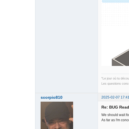
"Le jour où tu déco
Les questions conce
scorpio810
2025-02-07 17:4
Re: BUG Read
We should wait fo
As far as I'm conc