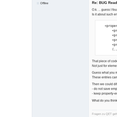
Re: BUG Read
Offline
O.k. ... guess I 
Is it about such en
    <properties>

        <property name="creator" show="1"></property>

        <property name="plant" show="1"></property>

        <property name="author" show="1"></property>

        <property name="folio" show="1"></property>

      
That piece of cod
Not just for elemen
Guess what you 
These entries can
Then we could dif
- do not save emp
- keep property-en
What do you thin
Fragen zu QET gehö