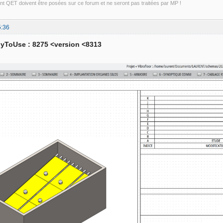
t QET doivent être posées sur ce forum et ne seront pas traitées par MP !
5:36
yToUse : 8275 <version <8313