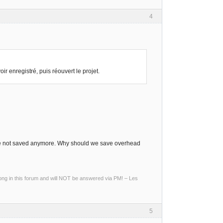
4
ir enregistré, puis réouvert le projet.
 are not saved anymore. Why should we save overhead
g in this forum and will NOT be answered via PM! – Les
5