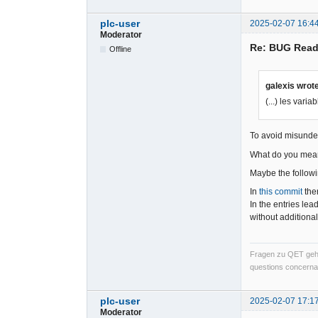
plc-user
2025-02-07 16:4
Moderator
Re: BUG Read
Offline
galexis wrot
(...) les vari
To avoid misunde
What do you mean
Maybe the follow
In
this commit
the
In the entries le
without additiona
Fragen zu QET gehö
questions concernan
plc-user
2025-02-07 17:1
Moderator