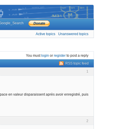
Google_Search
Active topics
Unanswered topics
You must
login
or
register
to post a reply
RSS topic feed
1
space en valeur disparaissent après avoir enregistré, puis
2