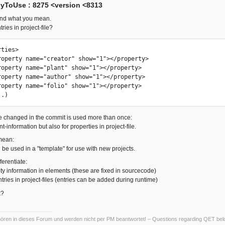
yToUse : 8275 <version <8313
found what you mean.
tries in project-file?
  (...)
e changed in the commit is used more than once:
t-information but also for properties in project-file.
mean:
 be used in a "template" for use with new projects.
ferentiate:
ty information in elements (these are fixed in sourcecode)
tries in project-files (entries can be added during runtime)
k?
ren in dieses Forum und werden nicht per PM beantwortet! – Questions regarding QET belon