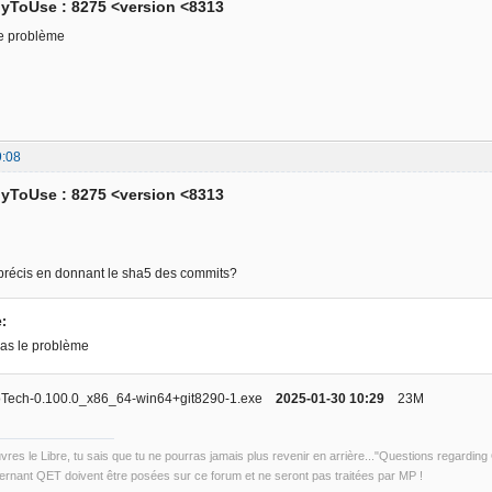
yToUse : 8275 <version <8313
le problème
9:08
yToUse : 8275 <version <8313
 précis en donnant le sha5 des commits?
e:
pas le problème
troTech-0.100.0_x86_64-win64+git8290-1.exe
2025-01-30 10:29
23M
uvres le Libre, tu sais que tu ne pourras jamais plus revenir en arrière..."Questions regardi
rnant QET doivent être posées sur ce forum et ne seront pas traitées par MP !