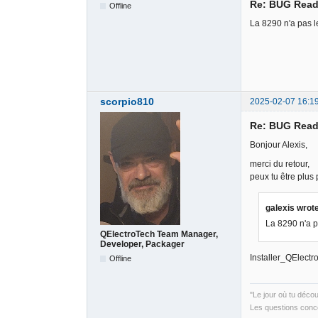
Re: BUG Read
Offline
La 8290 n'a pas 
scorpio810
2025-02-07 16:1
Re: BUG Read
Bonjour Alexis,
merci du retour,
peux tu être plus
galexis wrot
La 8290 n'a 
QElectroTech Team Manager,
Developer, Packager
Installer_QElec
Offline
"Le jour où tu déco
Les questions conce