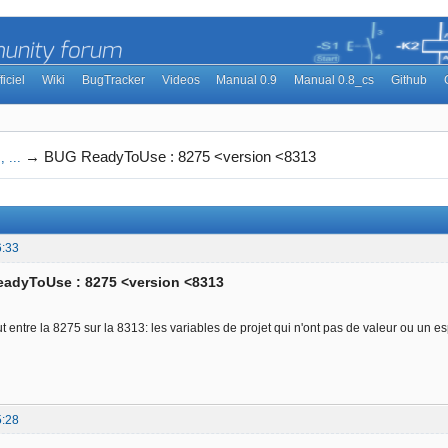
ficiel
Wiki
BugTracker
Videos
Manual 0.9
Manual 0.8_cs
Github
→
BUG ReadyToUse : 8275 <version <8313
 ...
6:33
eadyToUse : 8275 <version <8313
t entre la 8275 sur la 8313: les variables de projet qui n'ont pas de valeur ou un e
5:28