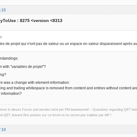
4:15
yToUse : 8275 <version <8313
e:
ables de projet qui n'ont pas de valeur ou un espace en valeur disparaissent après avo
rstandings:
 with "
variables de projet
"?
ing?
re was a change with element-information:
ading and trailing whitespace is removed from content and entries without content
l information?
ren in dieses Forum und werden nicht per PM beantwortet! – Questions regarding QET belon
t QET doivent être posées sur ce forum et ne seront pas traitées par MP !
7:10