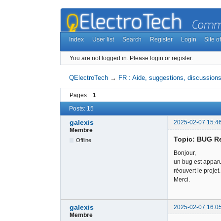
Index
User list
Search
Register
Login
Site of
You are not logged in.
Please login or register.
QElectroTech
→
FR : Aide, suggestions, discussions,
Pages
1
Posts: 15
galexis
2025-02-07 15:4
Membre
Topic: BUG R
Offline
Bonjour,
un bug est apparu
réouvert le projet.
Merci.
galexis
2025-02-07 16:0
Membre