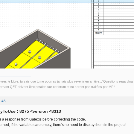
uvres le Libre, tu sais que tu ne pourras jamais plus revenir en arrière..."Questions regardi
rnant QET doivent être posées sur ce forum et ne seront pas traitées par MP !
1:46
yToUse : 8275 <version <8313
r a response from Galexis before correcting the code.
erned, if the variables are empty, there's no need to display them in the project!