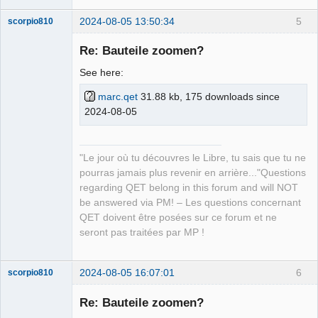
2024-08-05 13:50:34
5
scorpio810
Re: Bauteile zoomen?
See here:
marc.qet
31.88 kb, 175 downloads since
2024-08-05
QElectroTech
"Le jour où tu découvres le Libre, tu sais que tu ne
Team
pourras jamais plus revenir en arrière..."Questions
Manager,
Developer,
regarding QET belong in this forum and will NOT
Packager
be answered via PM! – Les questions concernant
Offline
QET doivent être posées sur ce forum et ne
seront pas traitées par MP !
2024-08-05 16:07:01
6
scorpio810
Re: Bauteile zoomen?