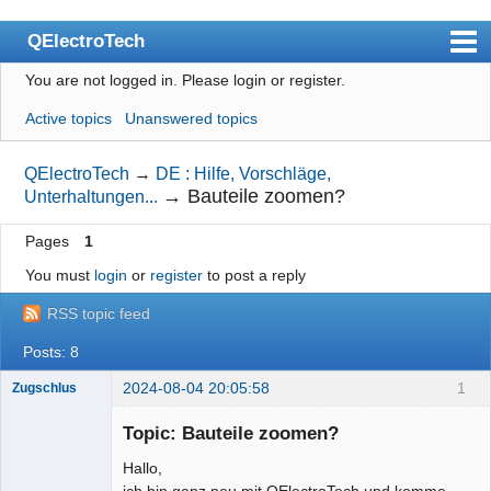
QElectroTech
You are not logged in.
Please login or register.
Index
Active topics
Unanswered topics
User list
Search
QElectroTech
→
DE : Hilfe, Vorschläge,
→
Bauteile zoomen?
Unterhaltungen...
Register
Pages
1
Login
You must
login
or
register
to post a reply
Site officiel
RSS topic feed
Wiki
Posts: 8
BugTracker
2024-08-04 20:05:58
1
Zugschlus
Videos
Topic: Bauteile zoomen?
Manual 0.9
Hallo,
Manual 0.8_cs
ich bin ganz neu mit QElectroTech und komme