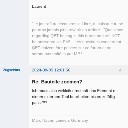
Laurent
QElectroTech
Team
Manager,
Developer,
"Le jour où tu découvres le Libre, tu sais que tu ne
Packager
pourras jamais plus revenir en arrière..."Questions
Offline
regarding QET belong in this forum and will NOT
be answered via PM! – Les questions concernant
QET doivent être posées sur ce forum et ne
seront pas traitées par MP !
2024-08-05 12:01:56
4
Zugschlus
Re: Bauteile zoomen?
Ich muss also wirklcih ernsthaft das Element mit
einem externen Tool bearbeiten bis es zufällig
passt?!?
Nouveau
membre
Offline
Marc Haber, Leimen, Germany