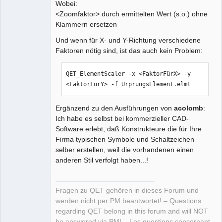
Wobei:
<Zoomfaktor> durch ermittelten Wert (s.o.) ohne
Klammern ersetzen
Und wenn für X- und Y-Richtung verschiedene
Faktoren nötig sind, ist das auch kein Problem:
QET_ElementScaler -x <FaktorFürX> -y 
<FaktorFürY> -f UrprungsElement.elmt
Ergänzend zu den Ausführungen von
acolomb
:
Ich habe es selbst bei kommerzieller CAD-
Software erlebt, daß Konstrukteure die für Ihre
Firma typischen Symbole und Schaltzeichen
selber erstellen, weil die vorhandenen einen
anderen Stil verfolgt haben...!
Fragen zu QET gehören in dieses Forum und
werden nicht per PM beantwortet! – Questions
regarding QET belong in this forum and will NOT
be answered via PM! – Les questions concernant