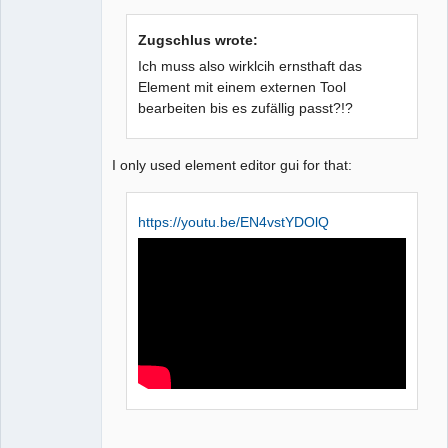
Zugschlus wrote:
Ich muss also wirklcih ernsthaft das
Element mit einem externen Tool
bearbeiten bis es zufällig passt?!?
QElectroTech
Team
Manager,
I only used element editor gui for that:
Developer,
Packager
Offline
https://youtu.be/EN4vstYDOlQ