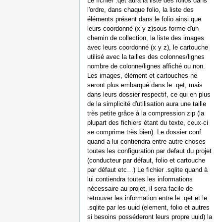
Le fichier .qet aura la liste des folios dans
l'ordre, dans chaque folio, la liste des
éléments présent dans le folio ainsi que
leurs coordonné (x y z)sous forme d'un
chemin de collection, la liste des images
avec leurs coordonné (x y z), le cartouche
utilisé avec la tailles des colonnes/lignes
nombre de colonne/lignes affiché ou non.
Les images, élément et cartouches ne
seront plus embarqué dans le .qet, mais
dans leurs dossier respectif, ce qui en plus
de la simplicité d'utilisation aura une taille
très petite grâce à la compression zip (la
plupart des fichiers étant du texte, ceux-ci
se comprime très bien). Le dossier conf
quand a lui contiendra entre autre choses
toutes les configuration par defaut du projet
(conducteur par défaut, folio et cartouche
par défaut etc…) Le fichier .sqlite quand à
lui contiendra toutes les informations
nécessaire au projet, il sera facile de
retrouver les information entre le .qet et le
.sqlite par les uuid (element, folio et autres
si besoins posséderont leurs propre uuid) la