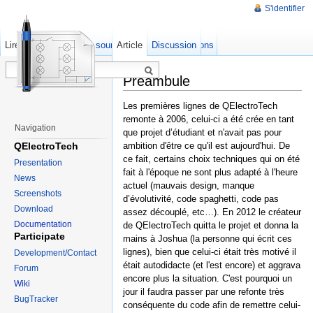
S'identifier
Lire
Afficher le texte source
Article
Anciennes révisions
Discussion
Préambule
Les premières lignes de QElectroTech
remonte à 2006, celui-ci a été crée en tant
Navigation
que projet d’étudiant et n'avait pas pour
QElectroTech
ambition d'être ce qu'il est aujourd'hui. De
ce fait, certains choix techniques qui on été
Presentation
fait à l'époque ne sont plus adapté à l'heure
News
actuel (mauvais design, manque
Screenshots
d’évolutivité, code spaghetti, code pas
Download
assez découplé, etc…). En 2012 le créateur
Documentation
de QElectroTech quitta le projet et donna la
Participate
mains à Joshua (la personne qui écrit ces
lignes), bien que celui-ci était très motivé il
Development/Contact
était autodidacte (et l'est encore) et aggrava
Forum
encore plus la situation. C'est pourquoi un
Wiki
jour il faudra passer par une refonte très
BugTracker
conséquente du code afin de remettre celui-