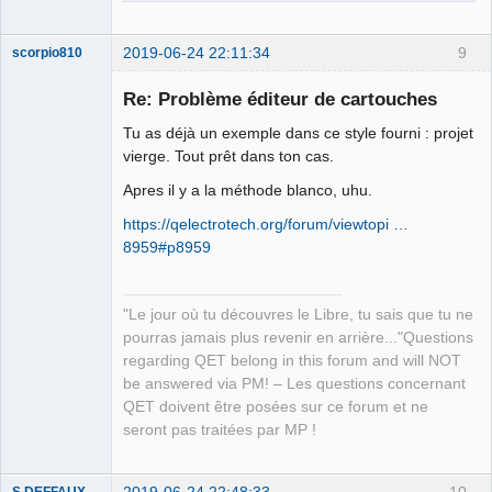
2019-06-24 22:11:34
9
scorpio810
Re: Problème éditeur de cartouches
Tu as déjà un exemple dans ce style fourni : projet
vierge. Tout prêt dans ton cas.
Apres il y a la méthode blanco, uhu.
https://qelectrotech.org/forum/viewtopi …
8959#p8959
QElectroTech
Team
Manager,
Developer,
"Le jour où tu découvres le Libre, tu sais que tu ne
Packager
pourras jamais plus revenir en arrière..."Questions
Offline
regarding QET belong in this forum and will NOT
be answered via PM! – Les questions concernant
QET doivent être posées sur ce forum et ne
seront pas traitées par MP !
2019-06-24 22:48:33
10
S.DEFFAUX