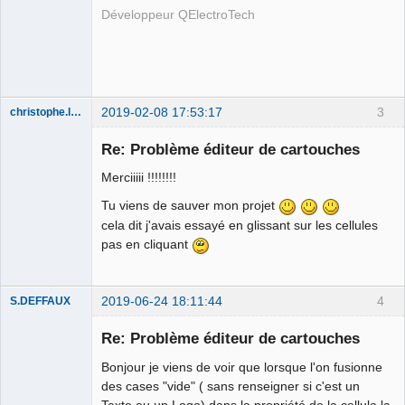
Développeur QElectroTech
QElectroTech
Team
Developer
Offline
2019-02-08 17:53:17
3
christophe.lemaitre
Membre
Re: Problème éditeur de cartouches
Offline
Merciiiii !!!!!!!!
Tu viens de sauver mon projet
cela dit j'avais essayé en glissant sur les cellules
pas en cliquant
2019-06-24 18:11:44
4
S.DEFFAUX
Membre
Re: Problème éditeur de cartouches
Offline
Bonjour je viens de voir que lorsque l'on fusionne
des cases "vide" ( sans renseigner si c'est un
Texte ou un Logo) dans la propriété de la cellule la