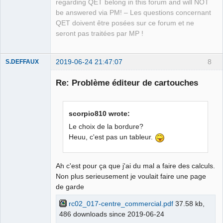
regarding QET belong in this forum and will NOT
Team
be answered via PM! – Les questions concernant
Manager,
Developer,
QET doivent être posées sur ce forum et ne
Packager
seront pas traitées par MP !
Offline
2019-06-24 21:47:07
8
S.DEFFAUX
Membre
Re: Problème éditeur de cartouches
Offline
scorpio810 wrote:
Le choix de la bordure?
Heuu, c'est pas un tableur.
Ah c'est pour ça que j'ai du mal a faire des calculs.
Non plus serieusement je voulait faire une page
de garde
rc02_017-centre_commercial.pdf
37.58 kb,
486 downloads since 2019-06-24