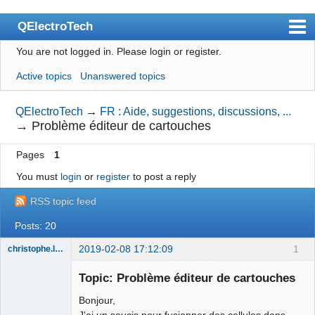
QElectroTech
You are not logged in.
Please login or register.
Index
Active topics
Unanswered topics
User list
Search
QElectroTech
→
FR : Aide, suggestions, discussions, ...
→
Problème éditeur de cartouches
Register
Pages
1
Login
You must
login
or
register
to post a reply
Site officiel
RSS topic feed
Wiki
Posts: 20
BugTracker
2019-02-08 17:12:09
1
christophe.lemaitre
Videos
Membre
Topic: Problème éditeur de cartouches
Offline
Manual 0.9
Bonjour,
Manual 0.8_cs
J'ai un soucis pour fusionner des cellules dans