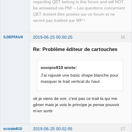
regarding QET belong in this forum and will NOT
Manager,
Developer,
be answered via PM! – Les questions concernant
Packager
QET doivent être posées sur ce forum et ne
Offline
seront pas traitées par MP !
2019-06-25 00:00:25
16
S.DEFFAUX
Membre
Re: Problème éditeur de cartouches
Offline
scorpio810 wrote:
J'ai rajouté une basic shape blanche pour
masquer le trait vertical du haut.
ok je viens de voir, c'est pas ce trait la qui me
gêner mais je vois le principe je pense pouvoir
m'en sortir
2019-06-25 00:02:05
17
scorpio810