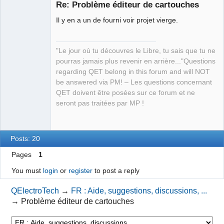
Re: Problème éditeur de cartouches
Il y en a un de fourni voir projet vierge.
"Le jour où tu découvres le Libre, tu sais que tu ne
pourras jamais plus revenir en arrière..."Questions
regarding QET belong in this forum and will NOT
QElectroTech
be answered via PM! – Les questions concernant
Team
QET doivent être posées sur ce forum et ne
Manager,
Developer,
seront pas traitées par MP !
Packager
Offline
Posts: 20
Pages
1
You must
login
or
register
to post a reply
QElectroTech
→
FR : Aide, suggestions, discussions, ...
→
Problème éditeur de cartouches