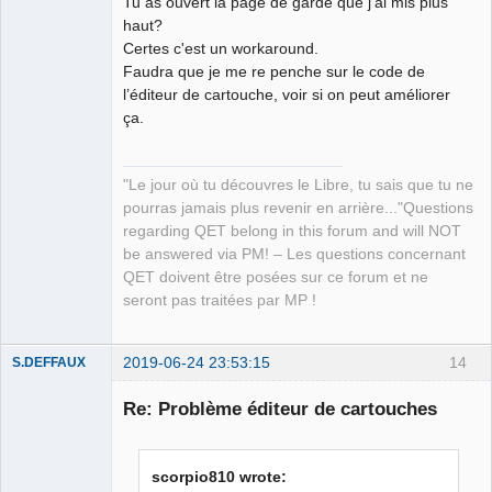
Tu as ouvert la page de garde que j'ai mis plus
haut?
Certes c'est un workaround.
Faudra que je me re penche sur le code de
l’éditeur de cartouche, voir si on peut améliorer
ça.
QElectroTech
Team
Manager,
Developer,
"Le jour où tu découvres le Libre, tu sais que tu ne
Packager
pourras jamais plus revenir en arrière..."Questions
Offline
regarding QET belong in this forum and will NOT
be answered via PM! – Les questions concernant
QET doivent être posées sur ce forum et ne
seront pas traitées par MP !
2019-06-24 23:53:15
14
S.DEFFAUX
Membre
Re: Problème éditeur de cartouches
Offline
scorpio810 wrote: