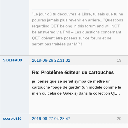
QElectroTech
"Le jour où tu découvres le Libre, tu sais que tu ne
Team
pourras jamais plus revenir en arrière..."Questions
Manager,
Developer,
regarding QET belong in this forum and will NOT
Packager
be answered via PM! – Les questions concernant
Offline
QET doivent être posées sur ce forum et ne
seront pas traitées par MP !
2019-06-26 22:31:32
19
S.DEFFAUX
Membre
Re: Problème éditeur de cartouches
Offline
je pense que se serait sympa de mettre un
cartouche "page de garde" (un modéle comme le
mien ou celui de Galexis) dans la collection QET.
2019-06-27 04:28:47
20
scorpio810