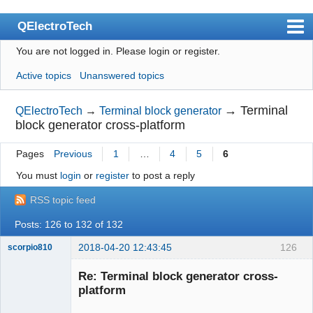
QElectroTech
You are not logged in.
Please login or register.
Index
Active topics
Unanswered topics
User list
Search
→
Terminal
QElectroTech
→
Terminal block generator
block generator cross-platform
Register
Pages
Previous
1
…
4
5
6
Login
You must
login
or
register
to post a reply
Site officiel
RSS topic feed
Wiki
Posts: 126 to 132 of 132
BugTracker
2018-04-20 12:43:45
126
scorpio810
Videos
Re: Terminal block generator cross-
Manual 0.9
platform
Manual 0.8_cs