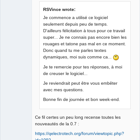
RSVince wrote:
Github
Je commence a utilisé ce logiciel
Google_Search
seulement depuis peu de temps.
D'ailleurs félicitation à tous pour ce travail
QElectroTech
Team
super... Je ne connais pas encore bien les
Manager,
rouages et tatone pas mal en ce moment.
Developer,
Packager
Donc quand tu me parles textes
Offline
dynamiques, moi suis comme ca...
Je te remercie pour tes réponses, à moi
de creuser le logiciel...
Je reviendrait peut être vous embêter
avec mes questions.
Bonne fin de journée et bon week-end.
Ce fil certes un peu long recense toutes les
nouveautés de la 0.7 :
https://qelectrotech.org/forum/viewtopic.php?