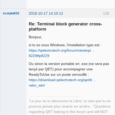
2018-10-17 14:10:12
128
scorpio810
Re: Terminal block generator cross-
platform
Bonjour,
si tu es sous Windows, l'installation type est :
https://qelectrotech.org/forum/viewtopi …
8229#p8229
QElectroTech
Ou sinon la version portable en .exe (ne sera pas
Team
lançé par QET) pour accompagner une
Manager,
Developer,
ReadyToUse sur un poste verrouillé :
Packager
https://download.qelectrotech.org/qet/b …
Offline
rator_win/
"Le jour où tu découvres le Libre, tu sais que tu ne
pourras jamais plus revenir en arrière..."Questions
regarding QET belong in this forum and will NOT