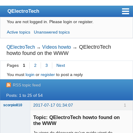
QElectroTech
You are not logged in.
Please login or register.
Index
Active topics
Unanswered topics
User list
Search
→
QElectroTech
QElectroTech
→
Videos howto
howto found on the WWW
Register
Pages
1
2
3
Next
Login
You must
login
or
register
to post a reply
Site officiel
RSS topic feed
Wiki
Posts: 1 to 25 of 54
BugTracker
2017-07-17 01:34:07
1
scorpio810
Videos
Topic: QElectroTech howto found on
Manual 0.9
the WWW
Manual 0.8_cs
Je viens de découvrir qu'un guide vient de