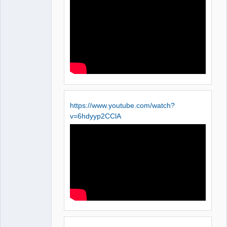
QElectroTech
Team
Manager,
Developer,
Packager
Offline
https://www.youtube.com/watch?
v=6hdyyp2CClA