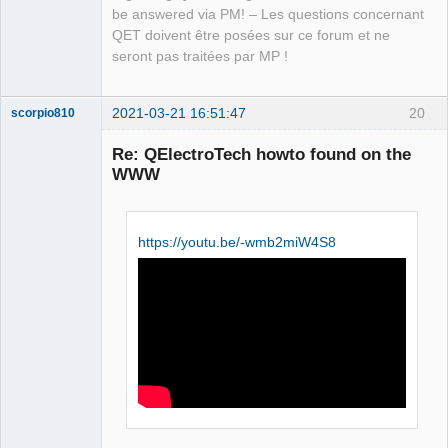
be answered via PM! – Les questions concernant
QET doivent être posées sur ce forum et ne
seront pas traitées par MP !
2021-03-21 16:51:47
20
scorpio810
Re: QElectroTech howto found on the
WWW
https://youtu.be/-wmb2miW4S8
QElectroTech
Team
Manager,
Developer,
Packager
Offline