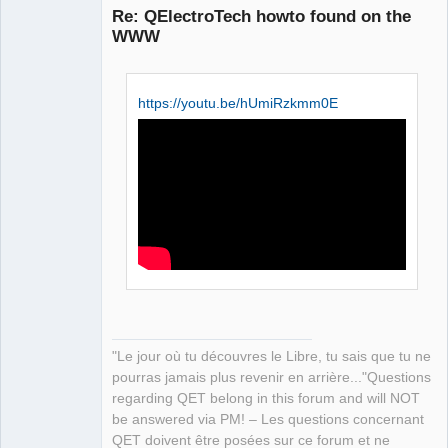
Re: QElectroTech howto found on the
WWW
https://youtu.be/hUmiRzkmm0E
QElectroTech
Team
Manager,
Developer,
Packager
Offline
"Le jour où tu découvres le Libre, tu sais que tu ne
pourras jamais plus revenir en arrière..."Questions
regarding QET belong in this forum and will NOT
be answered via PM! – Les questions concernant
QET doivent être posées sur ce forum et ne