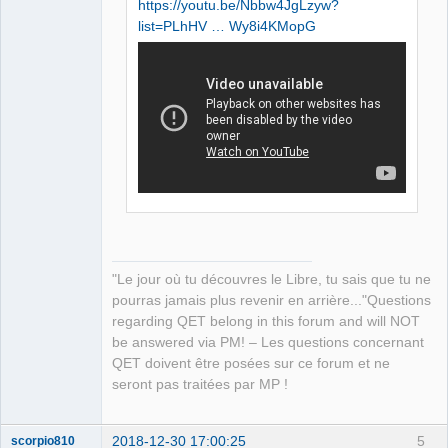
https://youtu.be/Nbbw4JgLzyw?
list=PLhHV … Wy8i4KMopG
QElectroTech
Team
Manager,
Developer,
Packager
Offline
"Le jour où tu découvres le Libre, tu sais que tu ne
pourras jamais plus revenir en arrière..."Questions
regarding QET belong in this forum and will NOT
be answered via PM! – Les questions concernant
QET doivent être posées sur ce forum et ne
seront pas traitées par MP !
2018-12-30 17:00:25
5
scorpio810