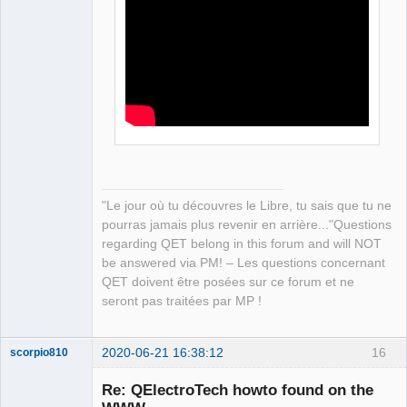
QElectroTech
Team
Manager,
Developer,
Packager
Offline
"Le jour où tu découvres le Libre, tu sais que tu ne
pourras jamais plus revenir en arrière..."Questions
regarding QET belong in this forum and will NOT
be answered via PM! – Les questions concernant
QET doivent être posées sur ce forum et ne
seront pas traitées par MP !
2020-06-21 16:38:12
16
scorpio810
Re: QElectroTech howto found on the