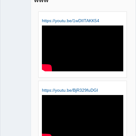
WWW
https://youtu.be/1wDIITAKK54
QElectroTech
Team
Manager,
Developer,
Packager
Offline
https://youtu.be/BjR329fuDGI