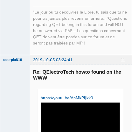
"Le jour où tu découvres le Libre, tu sais que tu ne
pourras jamais plus revenir en arrière..."Questions
regarding QET belong in this forum and will NOT
be answered via PM! – Les questions concernant
QET doivent être posées sur ce forum et ne
seront pas traitées par MP !
2019-10-05 03:24:41
11
scorpio810
Re: QElectroTech howto found on the
WWW
https://youtu.be/ApMkPijlxk0
QElectroTech
Team
Manager,
Developer,