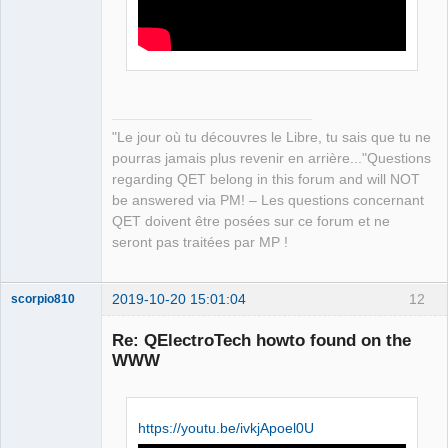
Packager
Offline
"Le jour où tu découvres le Libre, tu sais que tu ne
pourras jamais plus revenir en arrière..."Questions
regarding QET belong in this forum and will NOT
be answered via PM! – Les questions concernant
QET doivent être posées sur ce forum et ne
seront pas traitées par MP !
2019-10-20 15:01:04
12
scorpio810
Re: QElectroTech howto found on the
WWW
https://youtu.be/ivkjApoel0U