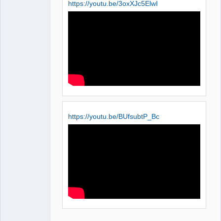
https://youtu.be/3oxXJc5ElwI
QElectroTech
Team
Manager,
Developer,
Packager
Offline
https://youtu.be/BUfsubtP_Bc