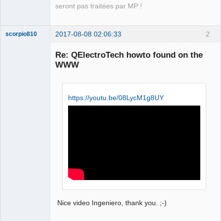
seront pas traitées par MP !
2017-08-08 02:06:33
2
scorpio810
Re: QElectroTech howto found on the
WWW
https://youtu.be/08LycM1g8UY
QElectroTech
Team
Manager,
Developer,
Packager
Offline
Nice video Ingeniero, thank you. ;-)