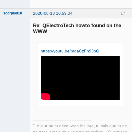
2020-08-13 10:59:04
17
scorpio810
Re: QElectroTech howto found on the
WWW
https://youtu.be/mdaCzFn93oQ
QElectroTech
Team
Manager,
Developer,
Packager
Offline
"Le jour où tu découvres le Libre, tu sais que tu ne