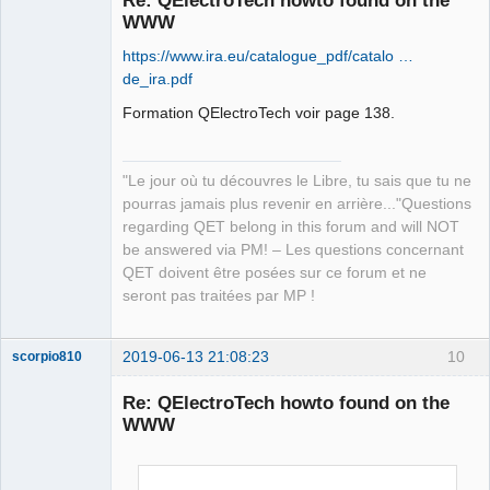
Re: QElectroTech howto found on the
WWW
https://www.ira.eu/catalogue_pdf/catalo …
de_ira.pdf
Formation QElectroTech voir page 138.
QElectroTech
Team
"Le jour où tu découvres le Libre, tu sais que tu ne
Manager,
pourras jamais plus revenir en arrière..."Questions
Developer,
Packager
regarding QET belong in this forum and will NOT
be answered via PM! – Les questions concernant
Offline
QET doivent être posées sur ce forum et ne
seront pas traitées par MP !
2019-06-13 21:08:23
10
scorpio810
Re: QElectroTech howto found on the
WWW