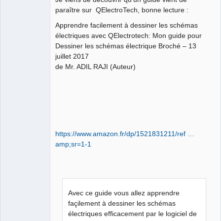
paraître sur QElectroTech, bonne lecture :
Github
Apprendre facilement à dessiner les schémas
Google_Search
électriques avec QElectrotech: Mon guide pour
Dessiner les schémas électrique Broché – 13
QElectroTech
Team
juillet 2017
Manager,
de Mr. ADIL RAJI (Auteur)
Developer,
Packager
Offline
https://www.amazon.fr/dp/1521831211/ref …
amp;sr=1-1
Avec ce guide vous allez apprendre
façilement à dessiner les schémas
électriques efficacement par le logiciel de