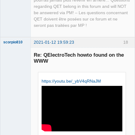
pourras jamais plus revenir en arrière..."Questions
regarding QET belong in this forum and will NOT
be answered via PM! – Les questions concernant
QET doivent être posées sur ce forum et ne
seront pas traitées par MP !
2021-01-12 19:59:23
18
scorpio810
Re: QElectroTech howto found on the
WWW
https://youtu.be/_ybV4qRNaJM
QElectroTech
Team
Manager,
Developer,
Packager
Offline