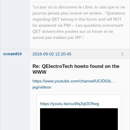
"Le jour où tu découvres le Libre, tu sais que tu ne
pourras jamais plus revenir en arrière..."Questions
regarding QET belong in this forum and will NOT
be answered via PM! – Les questions concernant
QET doivent être posées sur ce forum et ne
seront pas traitées par MP !
2018-09-02 12:20:45
3
scorpio810
Re: QElectroTech howto found on the
WWW
https://www.youtube.com/channel/UCIDGtL …
jeg/videos
https://youtu.be/ouWq3qOO9wg
QElectroTech
Team
Manager,
Developer,
Packager