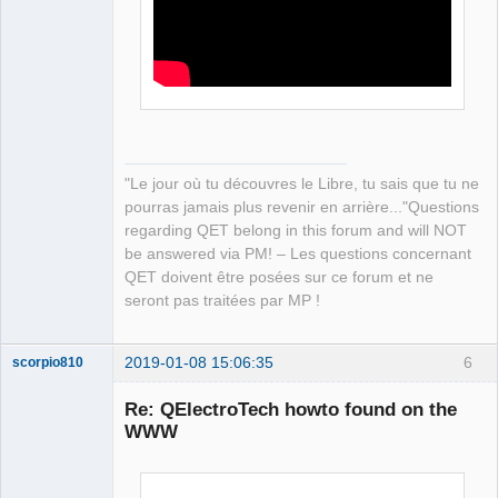
"Le jour où tu découvres le Libre, tu sais que tu ne
pourras jamais plus revenir en arrière..."Questions
regarding QET belong in this forum and will NOT
be answered via PM! – Les questions concernant
QET doivent être posées sur ce forum et ne
seront pas traitées par MP !
2019-01-08 15:06:35
6
scorpio810
Re: QElectroTech howto found on the
WWW