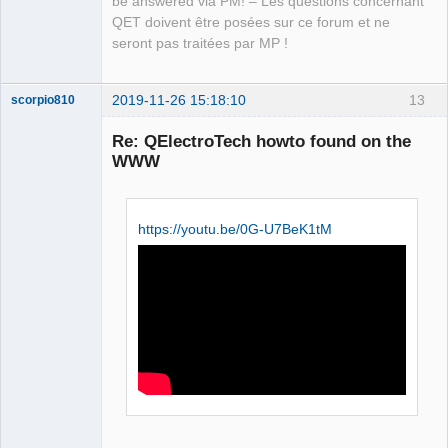
be answered via PM! – Les questions concernant
QET doivent être posées sur ce forum et ne
seront pas traitées par MP !
2019-11-26 15:18:10
13
scorpio810
Re: QElectroTech howto found on the
WWW
https://youtu.be/0G-U7BeK1tM
QElectroTech
Team
Manager,
Developer,
Packager
Offline