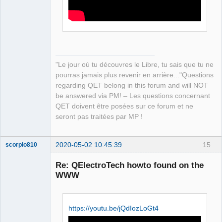
Offline
"Le jour où tu découvres le Libre, tu sais que tu ne
pourras jamais plus revenir en arrière..."Questions
regarding QET belong in this forum and will NOT
be answered via PM! – Les questions concernant
QET doivent être posées sur ce forum et ne
seront pas traitées par MP !
2020-05-02 10:45:39
15
scorpio810
Re: QElectroTech howto found on the
WWW
https://youtu.be/jQdIozLoGt4