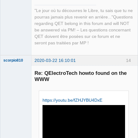
"Le jour où tu découvres le Libre, tu sais que tu ne
pourras jamais plus revenir en arrière..."Questions
regarding QET belong in this forum and will NOT
be answered via PM! – Les questions concernant
QET doivent être posées sur ce forum et ne
seront pas traitées par MP !
2020-03-22 16:10:01
14
scorpio810
Re: QElectroTech howto found on the
WWW
https://youtu.be/fZHJYBU4DxE
QElectroTech
Team
Manager,
Developer,
Packager