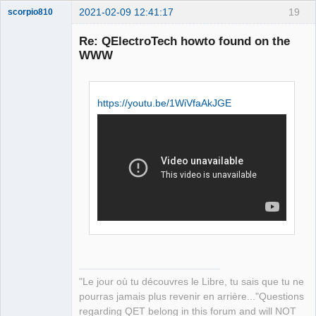
2021-02-09 12:41:17
19
scorpio810
Re: QElectroTech howto found on the
WWW
https://youtu.be/1WiVfaAkJGE
QElectroTech
Team
Manager,
Developer,
Packager
Offline
"Le jour où tu découvres le Libre, tu sais que tu ne
pourras jamais plus revenir en arrière..."Questions
regarding QET belong in this forum and will NOT