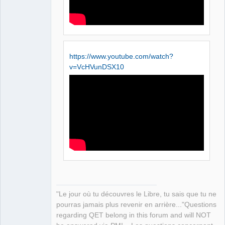
https://www.youtube.com/watch?
v=VcHVunDSX10
"Le jour où tu découvres le Libre, tu sais que tu ne
pourras jamais plus revenir en arrière..."Questions
regarding QET belong in this forum and will NOT