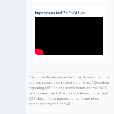
https://youtu.be/F7MPlkOLUyw
"Le jour où tu découvres le Libre, tu sais que tu ne
pourras jamais plus revenir en arrière..."Questions
regarding QET belong in this forum and will NOT
be answered via PM! – Les questions concernant
QET doivent être posées sur ce forum et ne
seront pas traitées par MP !