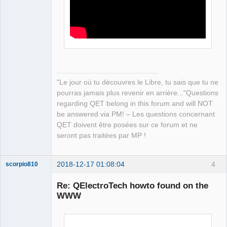
Offline
"Le jour où tu découvres le Libre, tu sais que tu ne
pourras jamais plus revenir en arrière..."Questions
regarding QET belong in this forum and will NOT
be answered via PM! – Les questions concernant
QET doivent être posées sur ce forum et ne
seront pas traitées par MP !
2018-12-17 01:08:04
4
scorpio810
Re: QElectroTech howto found on the
WWW