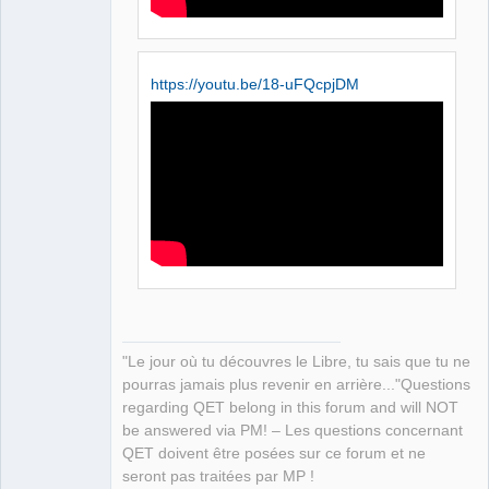
https://youtu.be/18-uFQcpjDM
"Le jour où tu découvres le Libre, tu sais que tu ne
pourras jamais plus revenir en arrière..."Questions
regarding QET belong in this forum and will NOT
be answered via PM! – Les questions concernant
QET doivent être posées sur ce forum et ne
seront pas traitées par MP !