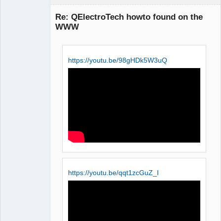
Re: QElectroTech howto found on the
WWW
https://youtu.be/98gHDk5W3uQ
QElectroTech
Team
Manager,
Developer,
Packager
Offline
https://youtu.be/qqt1zcGuZ_I