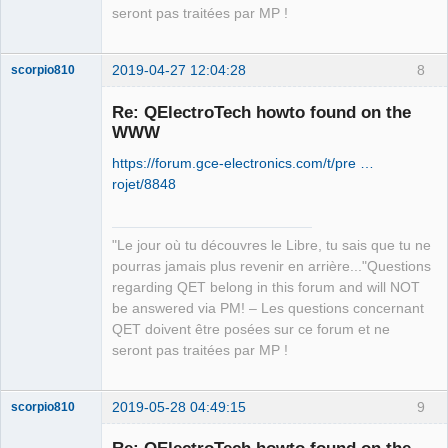
seront pas traitées par MP !
2019-04-27 12:04:28
8
scorpio810
Re: QElectroTech howto found on the
WWW
https://forum.gce-electronics.com/t/pre …
rojet/8848
"Le jour où tu découvres le Libre, tu sais que tu ne
QElectroTech
pourras jamais plus revenir en arrière..."Questions
Team
regarding QET belong in this forum and will NOT
Manager,
Developer,
be answered via PM! – Les questions concernant
Packager
QET doivent être posées sur ce forum et ne
Offline
seront pas traitées par MP !
2019-05-28 04:49:15
9
scorpio810