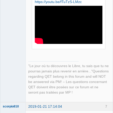
https://youtu.be/fTuTzS-LMzc
QElectroTech
Team
Manager,
Developer,
Packager
Offline
"Le jour où tu découvres le Libre, tu sais que tu ne
pourras jamais plus revenir en arrière..."Questions
regarding QET belong in this forum and will NOT
be answered via PM! – Les questions concernant
QET doivent être posées sur ce forum et ne
seront pas traitées par MP !
2019-01-21 17:14:04
7
scorpio810