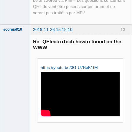
be answered via PM! – Les questions concernant
QET doivent être posées sur ce forum et ne
seront pas traitées par MP !
2019-11-26 15:18:10
13
scorpio810
Re: QElectroTech howto found on the
WWW
https://youtu.be/0G-U7BeK1tM
QElectroTech
Team
Manager,
Developer,
Packager
Offline