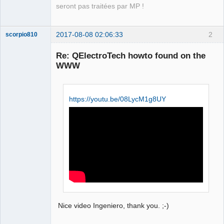
seront pas traitées par MP !
2017-08-08 02:06:33
2
scorpio810
Re: QElectroTech howto found on the
WWW
https://youtu.be/08LycM1g8UY
QElectroTech
Team
Manager,
Developer,
Packager
Offline
Nice video Ingeniero, thank you. ;-)