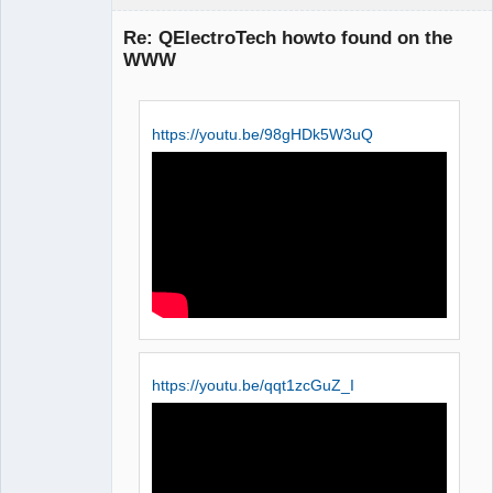
Re: QElectroTech howto found on the
WWW
https://youtu.be/98gHDk5W3uQ
QElectroTech
Team
Manager,
Developer,
Packager
Offline
https://youtu.be/qqt1zcGuZ_I