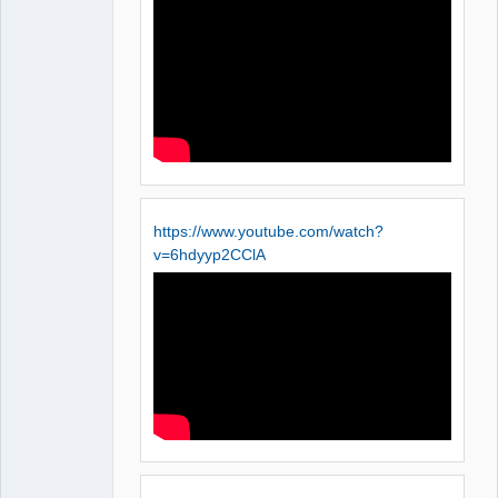
QElectroTech
Team
Manager,
Developer,
Packager
Offline
https://www.youtube.com/watch?
v=6hdyyp2CClA