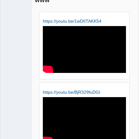
WWW
https://youtu.be/1wDIITAKK54
QElectroTech
Team
Manager,
Developer,
Packager
Offline
https://youtu.be/BjR329fuDGI