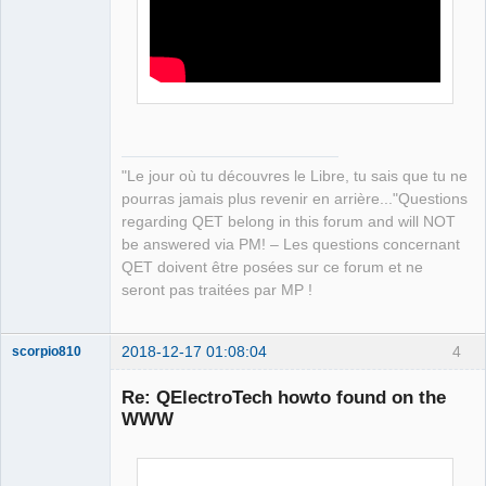
Offline
"Le jour où tu découvres le Libre, tu sais que tu ne
pourras jamais plus revenir en arrière..."Questions
regarding QET belong in this forum and will NOT
be answered via PM! – Les questions concernant
QET doivent être posées sur ce forum et ne
seront pas traitées par MP !
2018-12-17 01:08:04
4
scorpio810
Re: QElectroTech howto found on the
WWW