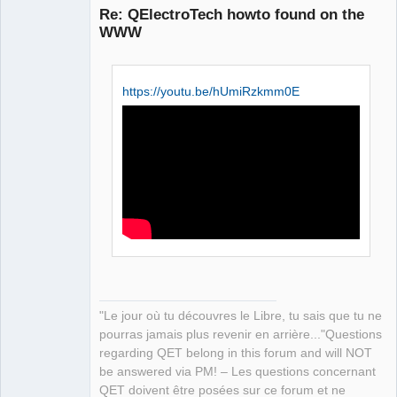
Re: QElectroTech howto found on the
WWW
https://youtu.be/hUmiRzkmm0E
QElectroTech
Team
Manager,
Developer,
Packager
Offline
"Le jour où tu découvres le Libre, tu sais que tu ne
pourras jamais plus revenir en arrière..."Questions
regarding QET belong in this forum and will NOT
be answered via PM! – Les questions concernant
QET doivent être posées sur ce forum et ne