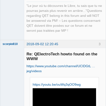
"Le jour où tu découvres le Libre, tu sais que tu ne
pourras jamais plus revenir en arrière..."Questions
regarding QET belong in this forum and will NOT
be answered via PM! – Les questions concernant
QET doivent être posées sur ce forum et ne
seront pas traitées par MP !
2018-09-02 12:20:45
3
scorpio810
Re: QElectroTech howto found on the
WWW
https://www.youtube.com/channel/UCIDGtL …
jeg/videos
https://youtu.be/ouWq3qOO9wg
QElectroTech
Team
Manager,
Developer,
Packager