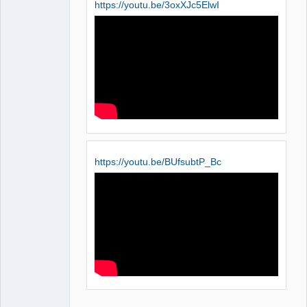
https://youtu.be/3oxXJc5ElwI
QElectroTech
Team
Manager,
Developer,
Packager
Offline
https://youtu.be/BUfsubtP_Bc