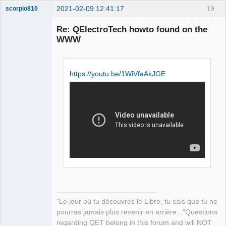
2021-02-09 12:41:17
19
scorpio810
Re: QElectroTech howto found on the
WWW
https://youtu.be/1WiVfaAkJGE
QElectroTech
Team
Manager,
Developer,
Packager
Offline
"Le jour où tu découvres le Libre, tu sais que tu ne
pourras jamais plus revenir en arrière..."Questions
regarding QET belong in this forum and will NOT