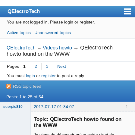
QElectroTech
You are not logged in.
Please login or register.
Index
Active topics
Unanswered topics
User list
Search
→
QElectroTech
QElectroTech
→
Videos howto
howto found on the WWW
Register
Pages
1
2
3
Next
Login
You must
login
or
register
to post a reply
Site officiel
RSS topic feed
Wiki
Posts: 1 to 25 of 54
BugTracker
2017-07-17 01:34:07
1
scorpio810
Videos
Topic: QElectroTech howto found on
Manual 0.9
the WWW
Manual 0.8_cs
Je viens de découvrir qu'un guide vient de