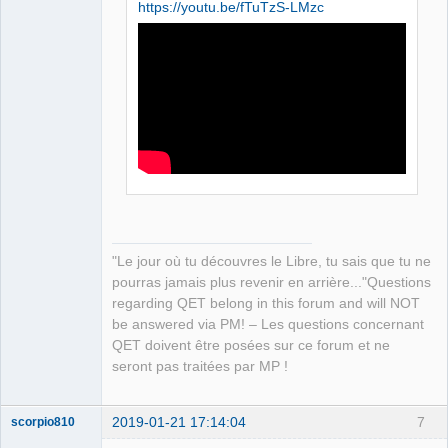
https://youtu.be/fTuTzS-LMzc
QElectroTech
Team
Manager,
Developer,
Packager
Offline
"Le jour où tu découvres le Libre, tu sais que tu ne
pourras jamais plus revenir en arrière..."Questions
regarding QET belong in this forum and will NOT
be answered via PM! – Les questions concernant
QET doivent être posées sur ce forum et ne
seront pas traitées par MP !
2019-01-21 17:14:04
7
scorpio810