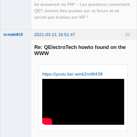
be answered via PM! – Les questions concernant
QET doivent être posées sur ce forum et ne
seront pas traitées par MP !
2021-03-21 16:51:47
20
scorpio810
Re: QElectroTech howto found on the
WWW
https://youtu.be/-wmb2miW4S8
QElectroTech
Team
Manager,
Developer,
Packager
Offline