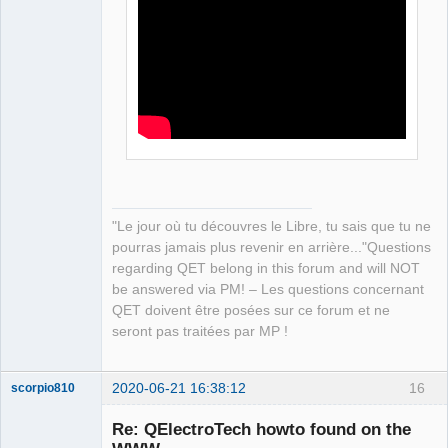
QElectroTech
Team
Manager,
Developer,
Packager
Offline
"Le jour où tu découvres le Libre, tu sais que tu ne
pourras jamais plus revenir en arrière..."Questions
regarding QET belong in this forum and will NOT
be answered via PM! – Les questions concernant
QET doivent être posées sur ce forum et ne
seront pas traitées par MP !
2020-06-21 16:38:12
16
scorpio810
Re: QElectroTech howto found on the