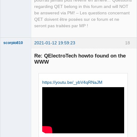
pourras jamais plus revenir en arrière..."Questions
regarding QET belong in this forum and will NOT
be answered via PM! – Les questions concernant
QET doivent être posées sur ce forum et ne
seront pas traitées par MP !
2021-01-12 19:59:23
18
scorpio810
Re: QElectroTech howto found on the
WWW
https://youtu.be/_ybV4qRNaJM
QElectroTech
Team
Manager,
Developer,
Packager
Offline