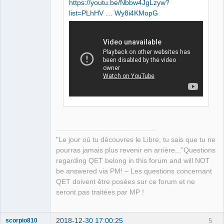
https://youtu.be/Nbbw4JgLzyw?
list=PLhHV … Wy8i4KMopG
QElectroTech
Team
Manager,
Developer,
Packager
Offline
"Le jour où tu découvres le Libre, tu sais que tu ne
pourras jamais plus revenir en arrière..."Questions
regarding QET belong in this forum and will NOT
be answered via PM! – Les questions concernant
QET doivent être posées sur ce forum et ne
seront pas traitées par MP !
2018-12-30 17:00:25
5
scorpio810