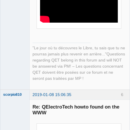
"Le jour où tu découvres le Libre, tu sais que tu ne
pourras jamais plus revenir en arrière..."Questions
regarding QET belong in this forum and will NOT
be answered via PM! – Les questions concernant
QET doivent être posées sur ce forum et ne
seront pas traitées par MP !
2019-01-08 15:06:35
6
scorpio810
Re: QElectroTech howto found on the
WWW