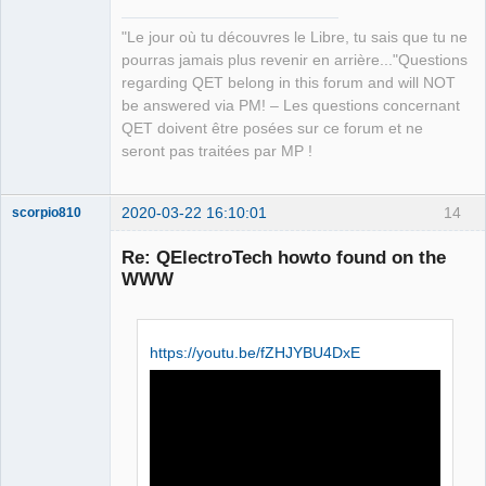
"Le jour où tu découvres le Libre, tu sais que tu ne
pourras jamais plus revenir en arrière..."Questions
regarding QET belong in this forum and will NOT
be answered via PM! – Les questions concernant
QET doivent être posées sur ce forum et ne
seront pas traitées par MP !
2020-03-22 16:10:01
14
scorpio810
Re: QElectroTech howto found on the
WWW
https://youtu.be/fZHJYBU4DxE
QElectroTech
Team
Manager,
Developer,
Packager