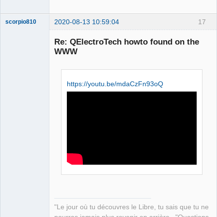
2020-08-13 10:59:04
17
scorpio810
Re: QElectroTech howto found on the
WWW
https://youtu.be/mdaCzFn93oQ
QElectroTech
Team
Manager,
Developer,
Packager
Offline
"Le jour où tu découvres le Libre, tu sais que tu ne