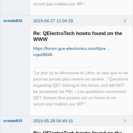
seront pas traitées par MP !
2019-04-27 12:04:28
8
scorpio810
Re: QElectroTech howto found on the
WWW
https://forum.gce-electronics.com/t/pre …
rojet/8848
"Le jour où tu découvres le Libre, tu sais que tu ne
QElectroTech
pourras jamais plus revenir en arrière..."Questions
Team
regarding QET belong in this forum and will NOT
Manager,
Developer,
be answered via PM! – Les questions concernant
Packager
QET doivent être posées sur ce forum et ne
Offline
seront pas traitées par MP !
2019-05-28 04:49:15
9
scorpio810