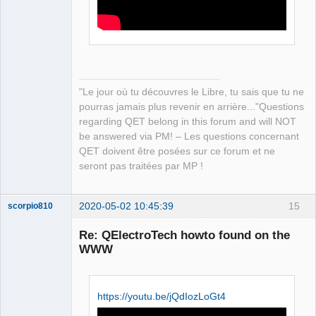
Offline
"Le jour où tu découvres le Libre, tu sais que tu ne
pourras jamais plus revenir en arrière..."Questions
regarding QET belong in this forum and will NOT
be answered via PM! – Les questions concernant
QET doivent être posées sur ce forum et ne
seront pas traitées par MP !
2020-05-02 10:45:39
15
scorpio810
Re: QElectroTech howto found on the
WWW
https://youtu.be/jQdIozLoGt4