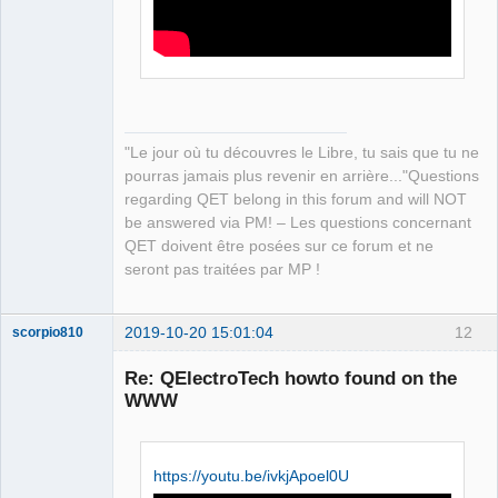
Packager
Offline
"Le jour où tu découvres le Libre, tu sais que tu ne
pourras jamais plus revenir en arrière..."Questions
regarding QET belong in this forum and will NOT
be answered via PM! – Les questions concernant
QET doivent être posées sur ce forum et ne
seront pas traitées par MP !
2019-10-20 15:01:04
12
scorpio810
Re: QElectroTech howto found on the
WWW
https://youtu.be/ivkjApoel0U