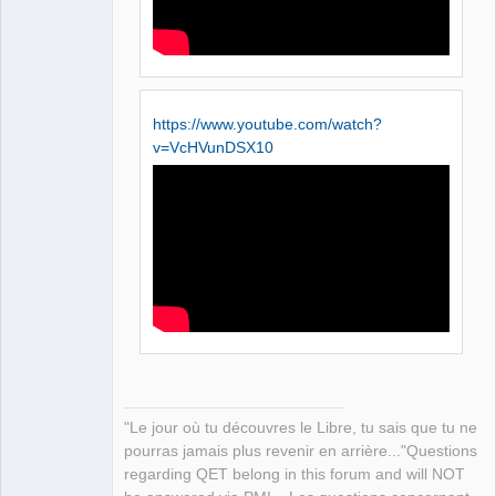
https://www.youtube.com/watch?
v=VcHVunDSX10
"Le jour où tu découvres le Libre, tu sais que tu ne
pourras jamais plus revenir en arrière..."Questions
regarding QET belong in this forum and will NOT