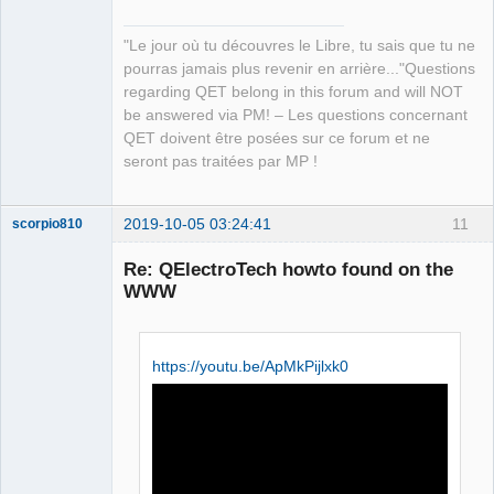
"Le jour où tu découvres le Libre, tu sais que tu ne
pourras jamais plus revenir en arrière..."Questions
regarding QET belong in this forum and will NOT
be answered via PM! – Les questions concernant
QET doivent être posées sur ce forum et ne
seront pas traitées par MP !
2019-10-05 03:24:41
11
scorpio810
Re: QElectroTech howto found on the
WWW
https://youtu.be/ApMkPijlxk0
QElectroTech
Team
Manager,
Developer,