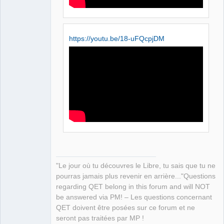
https://youtu.be/18-uFQcpjDM
"Le jour où tu découvres le Libre, tu sais que tu ne
pourras jamais plus revenir en arrière..."Questions
regarding QET belong in this forum and will NOT
be answered via PM! – Les questions concernant
QET doivent être posées sur ce forum et ne
seront pas traitées par MP !