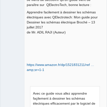
paraître sur QElectroTech, bonne lecture :
Github
Apprendre facilement à dessiner les schémas
Google_Search
électriques avec QElectrotech: Mon guide pour
Dessiner les schémas électrique Broché – 13
QElectroTech
Team
juillet 2017
Manager,
de Mr. ADIL RAJI (Auteur)
Developer,
Packager
Offline
https://www.amazon.fr/dp/1521831211/ref …
amp;sr=1-1
Avec ce guide vous allez apprendre
façilement à dessiner les schémas
électriques efficacement par le logiciel de