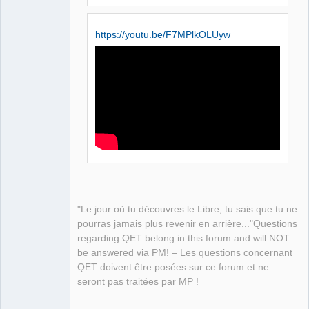
https://youtu.be/F7MPlkOLUyw
"Le jour où tu découvres le Libre, tu sais que tu ne
pourras jamais plus revenir en arrière..."Questions
regarding QET belong in this forum and will NOT
be answered via PM! – Les questions concernant
QET doivent être posées sur ce forum et ne
seront pas traitées par MP !