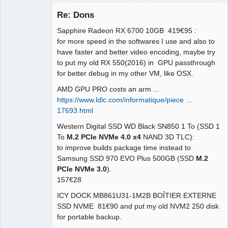
Re: Dons
Sapphire Radeon RX 6700 10GB 419€95 :
for more speed in the softwares I use and also to
have faster and better video encoding, maybe try
to put my old RX 550(2016) in GPU passthrough
for better debug in my other VM, like OSX.
AMD GPU PRO costs an arm ...
QElectroTech
Team
https://www.ldlc.com/informatique/piece …
Manager,
17693.html
Developer,
Packager
Western Digital SSD WD Black SN850 1 To (SSD 1
Offline
To
M.2 PCIe NVMe 4.0 x4
NAND 3D TLC):
to improve builds package time instead to
Samsung SSD 970 EVO Plus 500GB (SSD
M.2
PCIe NVMe 3.0
).
157€28
ICY DOCK MB861U31-1M2B BOÎTIER EXTERNE
SSD NVME 81€90 and put my old NVM2 250 disk
for portable backup.