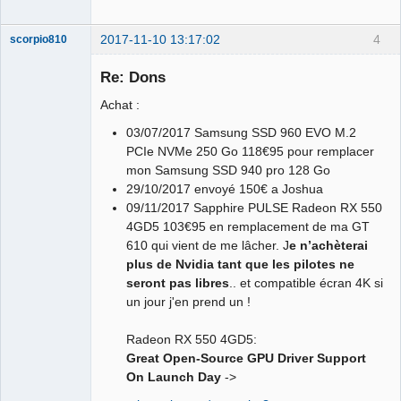
2017-11-10 13:17:02
4
scorpio810
Re: Dons
Achat :
03/07/2017 Samsung SSD 960 EVO M.2
PCIe NVMe 250 Go 118€95 pour remplacer
mon Samsung SSD 940 pro 128 Go
29/10/2017 envoyé 150€ a Joshua
09/11/2017 Sapphire PULSE Radeon RX 550
QElectroTech
Team
4GD5 103€95 en remplacement de ma GT
Manager,
610 qui vient de me lâcher. J
e n’achèterai
Developer,
Packager
plus de Nvidia tant que les pilotes ne
Offline
seront pas libres
.. et compatible écran 4K si
un jour j'en prend un !
Radeon RX 550 4GD5:
Great Open-Source GPU Driver Support
On Launch Day
->