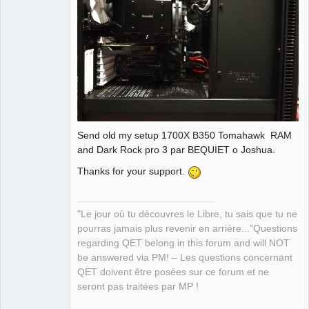
Send old my setup 1700X B350 Tomahawk RAM
and Dark Rock pro 3 par BEQUIET o Joshua.
Thanks for your support.
"Le jour où tu découvres le Libre, tu sais que tu ne
pourras jamais plus revenir en arrière..."Questions
regarding QET belong in this forum and will NOT
be answered via PM! – Les questions concernant
QET doivent être posées sur ce forum et ne
seront pas traitées par MP !