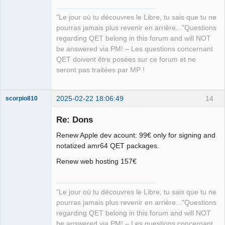
Team
Manager,
"Le jour où tu découvres le Libre, tu sais que tu ne
Developer,
Packager
pourras jamais plus revenir en arrière..."Questions
Offline
regarding QET belong in this forum and will NOT
be answered via PM! – Les questions concernant
QET doivent être posées sur ce forum et ne
seront pas traitées par MP !
2025-02-22 18:06:49
14
scorpio810
Re: Dons
Renew Apple dev acount: 99€ only for signing and
notatized amr64 QET packages.
Renew web hosting 157€
"Le jour où tu découvres le Libre, tu sais que tu ne
QElectroTech
Team
pourras jamais plus revenir en arrière..."Questions
Manager,
regarding QET belong in this forum and will NOT
Developer,
Packager
be answered via PM! – Les questions concernant