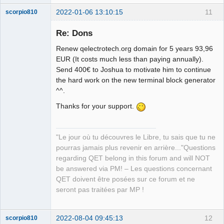
2022-01-06 13:10:15
11
scorpio810
Re: Dons
Renew qelectrotech.org domain for 5 years 93,96
EUR (It costs much less than paying annually).
Send 400€ to Joshua to motivate him to continue
the hard work on the new terminal block generator
^^.
Thanks for your support.
QElectroTech
Team
Manager,
Developer,
Packager
"Le jour où tu découvres le Libre, tu sais que tu ne
Offline
pourras jamais plus revenir en arrière..."Questions
regarding QET belong in this forum and will NOT
be answered via PM! – Les questions concernant
QET doivent être posées sur ce forum et ne
seront pas traitées par MP !
2022-08-04 09:45:13
12
scorpio810