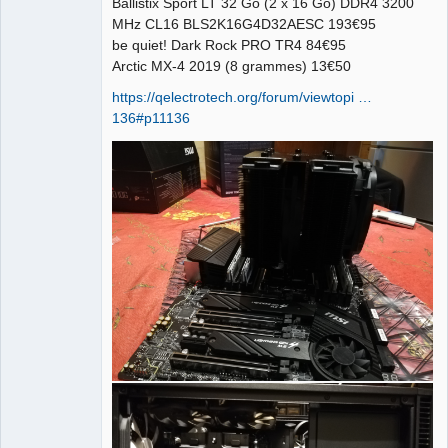
Ballistix Sport LT 32 Go (2 x 16 Go) DDR4 3200
MHz CL16 BLS2K16G4D32AESC 193€95
be quiet! Dark Rock PRO TR4 84€95
QElectroTech
Team
Arctic MX-4 2019 (8 grammes) 13€50
Manager,
Developer,
https://qelectrotech.org/forum/viewtopi …
Packager
136#p11136
Offline