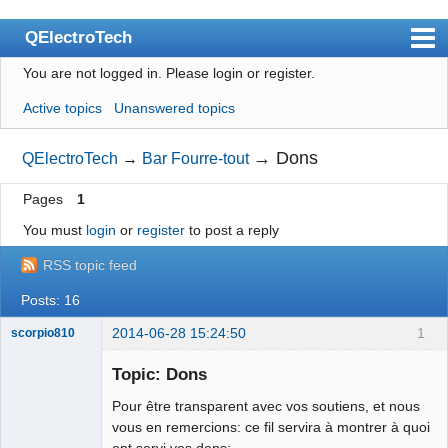
QElectroTech
You are not logged in.
Please login or register.
Index
Active topics
Unanswered topics
User list
Search
→
Dons
QElectroTech
→
Bar Fourre-tout
Register
Pages
1
Login
You must
login
or
register
to post a reply
Site officiel
RSS topic feed
Wiki
Posts: 16
BugTracker
2014-06-28 15:24:50
1
scorpio810
Videos
Topic: Dons
Pour être transparent avec vos soutiens, et nous
Manual 0.9
vous en remercions: ce fil servira à montrer à quoi
Manual 0.8_cs
ont servi vos dons: