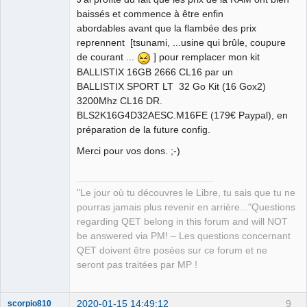
baissés et commence à être enfin
abordables avant que la flambée des prix
reprennent [tsunami, ...usine qui brûle, coupure
de courant ...
] pour remplacer mon kit
BALLISTIX 16GB 2666 CL16 par un
QElectroTech
BALLISTIX SPORT LT 32 Go Kit (16 Gox2)
Team
Manager,
3200Mhz CL16 DR.
Developer,
BLS2K16G4D32AESC.M16FE (179€ Paypal), en
Packager
préparation de la future config.
Offline
Merci pour vos dons. ;-)
"Le jour où tu découvres le Libre, tu sais que tu ne
pourras jamais plus revenir en arrière..."Questions
regarding QET belong in this forum and will NOT
be answered via PM! – Les questions concernant
QET doivent être posées sur ce forum et ne
seront pas traitées par MP !
2020-01-15 14:49:12
9
scorpio810