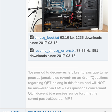
dmesg_boot.txt
63.16 kb, 1235 downloads
since 2017-03-15
resume_dmesg_errors.txt
77.55 kb, 951
downloads since 2017-03-15
"Le jour où tu découvres le Libre, tu sais que tu ne
pourras jamais plus revenir en arrière..."Questions
regarding QET belong in this forum and will NOT
be answered via PM! – Les questions concernant
QET doivent être posées sur ce forum et ne
seront pas traitées par MP !