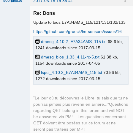
2017-03-15 19:35:41
3
scorpio810
Re: Dons
Update to bios E7A34AMS_115/121/131/132/133
https://github.com/groeck/lm-sensors/issues/16
dmesg_4.10.2_E7A34AMS_115.txt
68.6 kb,
1241 downloads since 2017-03-15
dmesg_bios_1.33_4.11-rc-5.txt
61.38 kb,
QElectroTech
Team
1154 downloads since 2017-04-05
Manager,
Developer,
lspci_4.10.2_E7A34AMS_115.txt
70.56 kb,
Packager
1272 downloads since 2017-03-15
Offline
"Le jour où tu découvres le Libre, tu sais que tu ne
pourras jamais plus revenir en arrière..."Questions
regarding QET belong in this forum and will NOT
be answered via PM! – Les questions concernant
QET doivent être posées sur ce forum et ne
seront pas traitées par MP !