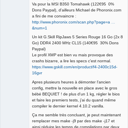
Va pour la MSI B350 Tomahawk (122€95 0%
Dons Paypal), d'ailleurs Michael de Phoronix.com
a fini de me convaincre :
http://www.phoronix.com/scan.php?page=a …
&num=1
Un kit G.Skill RipJaws 5 Series Rouge 16 Go (2x 8
Go) DDR4 2400 MHz CL15 (140€95 30% Dons
Paypal)
Le profil XMP est bien vu mais provoque des
crashs bizarre, a lire les specs c'est normal.
https://www.gskill.com/en/product/f4-2400c15d-
16gvr
Apres plusieurs heures à démonter l'ancien
config, mettre la nouvelle en place avec le gros
bébé BEQUIET ! de plus d'un 1 kg, régler le bios
et faire les premiers tests, j'ai du quand même
compiler le dernier kernel 4.10.2 vanilla.
Ça me semble très concluant, je peut maintenant
remplacer mes make -j9 par des make -j17 et
ainsi réduire les temps de compilations par deux.