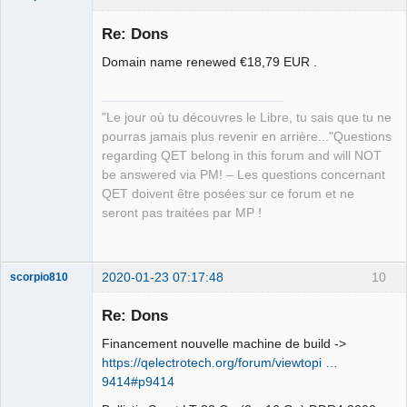
Re: Dons
Domain name renewed €18,79 EUR .
"Le jour où tu découvres le Libre, tu sais que tu ne
pourras jamais plus revenir en arrière..."Questions
regarding QET belong in this forum and will NOT
QElectroTech
be answered via PM! – Les questions concernant
Team
QET doivent être posées sur ce forum et ne
Manager,
Developer,
seront pas traitées par MP !
Packager
Offline
2020-01-23 07:17:48
10
scorpio810
Re: Dons
Financement nouvelle machine de build ->
https://qelectrotech.org/forum/viewtopi …
9414#p9414