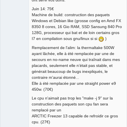
Juin 14: 75€
Github
Machine de build: construction des paquets
Google_Search
Windows et Debian like (grosse config en Amd FX
QElectroTech
Team
8350 8 cores, 16 Gio RAM, SSD Sansung 840 Pro
Manager,
128G, processeur qui bat et de loin certains gros
Developer,
Packager
I7 en compilation sous gnu/linux si si
)
Offline
Remplacement de l'alim: la thermaltake 500W
ayant lâchée, elle à été remplacée par une de
secours en no-name neuve qui traînait dans mes
placards, seulement elle n’était pas stable, et
générait beaucoup de bugs inexpliqués, le
contraire m'aurai étonné...
Elle à été remplacée par une straight power e9
450w. (70€)
Le cpu n'aimait pas trop les "make -j 9" sur la
construction des paquets son cpu fan sera
remplacé par un
ARCTIC Freezer 13 capable de refroidir ce gros
cpu. (27€)