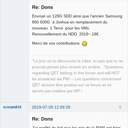
Re: Dons
Envoyé un 128G SDD ainsi que l'ancien Samsung
860 500G à Joshua en remplacement du
nouveau 1 Terra pour les VMs.
Renouvellement du NDD 2019~ 18€.
Merci de vos contributions.
QElectroTech
Team
Manager,
"Le jour où tu découvres le Libre, tu sais que tu ne
Developer,
Packager
pourras jamais plus revenir en arrière..."Questions
Offline
regarding QET belong in this forum and will NOT
be answered via PM! – Les questions concernant
QET doivent être posées sur ce forum et ne
seront pas traitées par MP !
2019-07-09 12:09:39
8
scorpio810
Re: Dons
J'ai profité du fait que les prix de la RAM ont bien