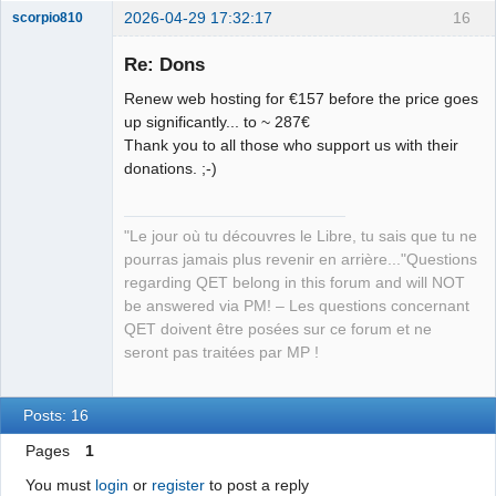
2026-04-29 17:32:17
16
scorpio810
Re: Dons
Renew web hosting for €157 before the price goes
up significantly... to ~ 287€
Thank you to all those who support us with their
donations. ;-)
QElectroTech
"Le jour où tu découvres le Libre, tu sais que tu ne
Team
pourras jamais plus revenir en arrière..."Questions
Manager,
Developer,
regarding QET belong in this forum and will NOT
Packager
be answered via PM! – Les questions concernant
Offline
QET doivent être posées sur ce forum et ne
seront pas traitées par MP !
Posts: 16
Pages
1
You must
login
or
register
to post a reply