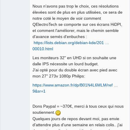
Nous n'avons pas trop le choix, ces résolutions
élevées sont de plus en plus utilisées, ce sera de
QElectroTech
Team
notre coté le moyen de voir comment
Manager,
QElectroTech se comporte sur ces écrans HiDPI,
Developer,
Packager
et comment l'améliorer, mais le chemin semble
Offline
d'avance semés d'enbuches :
https://lists.debian.org/debian-kde/201 …
00010.html
Les moniteurs 32" en UHD si on souhaite une
dalle IPS nécessite un lourd budget.
J’ai opté pour du double écran avec pied avec
mon 27" 273v 1080p Philips:
https://www.amazon.fr/dp/B01N4L6MLM/ref …
9&sr=1
Dons Paypal = ~370€, merci à tous ceux qui nous
soutiennent.
Quelques jours de repos devant moi, pas envie
d'attendre plus d'une semaine en relais colis.. j'ai