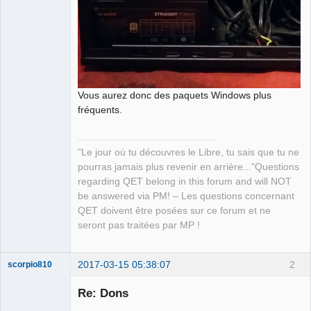
Vous aurez donc des paquets Windows plus
fréquents.
"Le jour où tu découvres le Libre, tu sais que tu ne
pourras jamais plus revenir en arrière..."Questions
regarding QET belong in this forum and will NOT
be answered via PM! – Les questions concernant
QET doivent être posées sur ce forum et ne
seront pas traitées par MP !
2017-03-15 05:38:07
2
scorpio810
Re: Dons