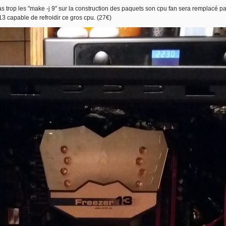
as trop les "make -j 9" sur la construction des paquets son cpu fan sera remplacé p
 capable de refroidir ce gros cpu. (27€)