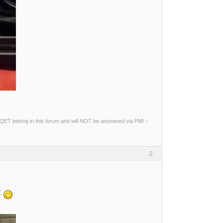
ng QET belong in this forum and will NOT be answered via PM! –
2
T.