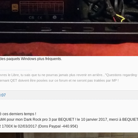
des paquets Windows plus fréquents.
uvres le Libre, tu sais que tu ne pourras jamais plus revenir en arrière..."Questions regardi
rnant QET doivent être posées sur ce forum et ne seront pas traitées par MP !
8:07
é ces derniers temps !
 AM4 pour mon Dark Rock pro 3 par BEQUIET ! le 10 janvier 2017, merci à BEQUIE
 1700X le 02/03/2017 (Dons Paypal -440.95€)