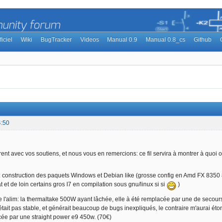
ficiel
Wiki
BugTracker
Videos
Manual 0.9
Manual 0.8_cs
Github
4:50
ent avec vos soutiens, et nous vous en remercions: ce fil servira à montrer à quoi o
: construction des paquets Windows et Debian like (grosse config en Amd FX 835
 et de loin certains gros I7 en compilation sous gnu/linux si si
)
'alim: la thermaltake 500W ayant lâchée, elle à été remplacée par une de secour
tait pas stable, et générait beaucoup de bugs inexpliqués, le contraire m'aurai éton
cée par une straight power e9 450w. (70€)