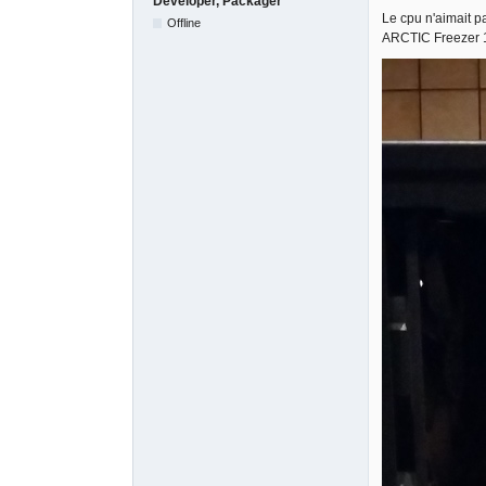
Developer, Packager
Le cpu n'aimait p
Offline
ARCTIC Freezer 13