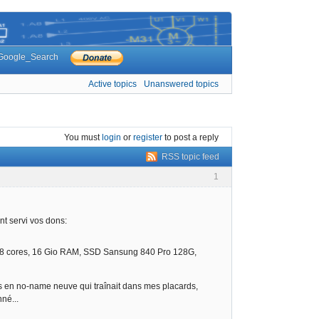
Google_Search
Active topics
Unanswered topics
You must
login
or
register
to post a reply
RSS topic feed
1
nt servi vos dons:
0 8 cores, 16 Gio RAM, SSD Sansung 840 Pro 128G,
s en no-name neuve qui traînait dans mes placards,
né...