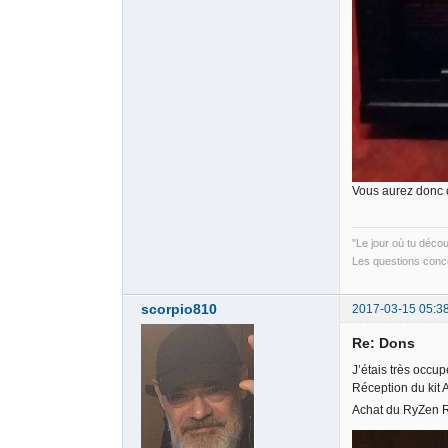
Vous aurez donc 
"Le jour où tu déco
Les questions conce
scorpio810
2017-03-15 05:3
Re: Dons
J’étais très occup
Réception du kit
Achat du RyZen R