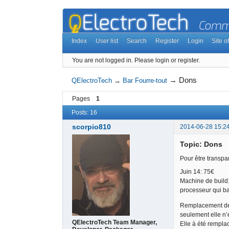
Index
User list
Search
Register
Login
Site of
You are not logged in.
Please login or register.
→
Dons
QElectroTech
→
Bar Fourre-tout
Pages
1
Posts: 16
scorpio810
2014-06-28 15:2
Topic: Dons
Pour être transpar
Juin 14: 75€
Machine de build
processeur qui bat
Remplacement de l
seulement elle n’é
QElectroTech Team Manager,
Elle à été rempla