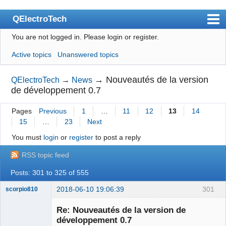
QElectroTech
You are not logged in.
Please login or register.
Index
Active topics
Unanswered topics
User list
Search
→
Nouveautés de la version
QElectroTech
→
News
de développement 0.7
Register
Pages
Previous
1
…
11
12
13
14
Login
15
…
23
Next
Site officiel
You must
login
or
register
to post a reply
Wiki
RSS topic feed
BugTracker
Posts: 301 to 325 of 555
Videos
2018-06-10 19:06:39
301
scorpio810
Manual 0.9
Re: Nouveautés de la version de
développement 0.7
Manual 0.8_cs