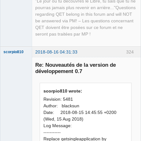
"Le jour où tu découvres le Libre, tu sais que tu ne
pourras jamais plus revenir en arrière..."Questions
regarding QET belong in this forum and will NOT
be answered via PM! – Les questions concernant
QET doivent être posées sur ce forum et ne
seront pas traitées par MP !
2018-08-16 04:31:33
324
scorpio810
Re: Nouveautés de la version de
développement 0.7
scorpio810 wrote:
Revision: 5481
Author: blacksun
Date: 2018-08-15 14:45:55 +0200
QElectroTech
Team
(Wed, 15 Aug 2018)
Manager,
Log Message:
Developer,
Packager
-----------
Offline
Replace qetsingleapplication by