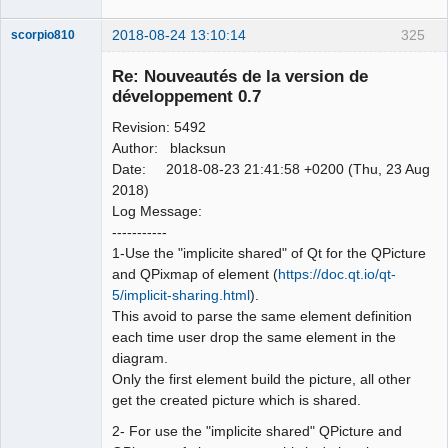
2018-08-24 13:10:14
325
scorpio810
Re: Nouveautés de la version de
développement 0.7
Revision: 5492
Author: blacksun
Date: 2018-08-23 21:41:58 +0200 (Thu, 23 Aug
2018)
Log Message:
QElectroTech
-----------
Team
1-Use the "implicite shared" of Qt for the QPicture
Manager,
Developer,
and QPixmap of element (
https://doc.qt.io/qt-
Packager
5/implicit-sharing.html
).
Offline
This avoid to parse the same element definition
each time user drop the same element in the
diagram.
Only the first element build the picture, all other
get the created picture which is shared.
2- For use the "implicite shared" QPicture and