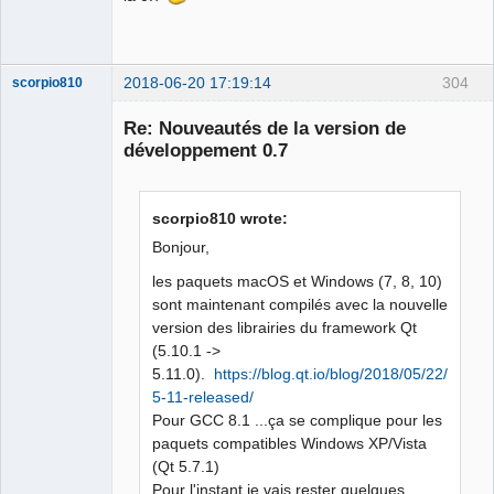
Offline
2018-06-20 17:19:14
304
scorpio810
Re: Nouveautés de la version de
développement 0.7
scorpio810 wrote:
Bonjour,
les paquets macOS et Windows (7, 8, 10)
QElectroTech
sont maintenant compilés avec la nouvelle
Team
Manager,
version des librairies du framework Qt
Developer,
(5.10.1 ->
Packager
5.11.0).
https://blog.qt.io/blog/2018/05/22/qt-
Offline
5-11-released/
Pour GCC 8.1 ...ça se complique pour les
paquets compatibles Windows XP/Vista
(Qt 5.7.1)
Pour l'instant je vais rester quelques