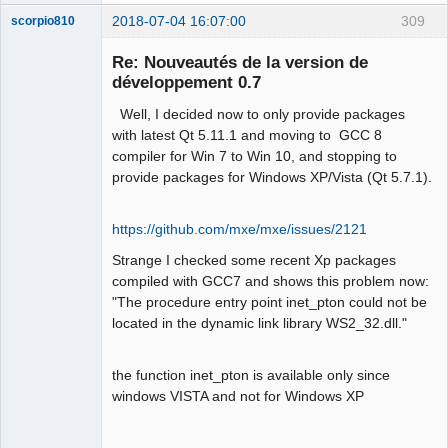
2018-07-04 16:07:00
309
scorpio810
Re: Nouveautés de la version de
développement 0.7
Well, I decided now to only provide packages
with latest Qt 5.11.1 and moving to GCC 8
compiler for Win 7 to Win 10, and stopping to
provide packages for Windows XP/Vista (Qt 5.7.1).
QElectroTech
Team
https://github.com/mxe/mxe/issues/2121
Manager,
Developer,
Strange I checked some recent Xp packages
Packager
compiled with GCC7 and shows this problem now:
Offline
"The procedure entry point inet_pton could not be
located in the dynamic link library WS2_32.dll."
the function inet_pton is available only since
windows VISTA and not for Windows XP