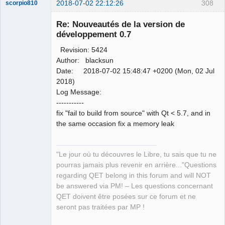
2018-07-02 22:12:26
308
scorpio810
Re: Nouveautés de la version de
développement 0.7
Revision: 5424
Author: blacksun
Date: 2018-07-02 15:48:47 +0200 (Mon, 02 Jul
2018)
Log Message:
QElectroTech
-----------
Team
fix "fail to build from source" with Qt < 5.7, and in
Manager,
Developer,
the same occasion fix a memory leak
Packager
Offline
"Le jour où tu découvres le Libre, tu sais que tu ne
pourras jamais plus revenir en arrière..."Questions
regarding QET belong in this forum and will NOT
be answered via PM! – Les questions concernant
QET doivent être posées sur ce forum et ne
seront pas traitées par MP !