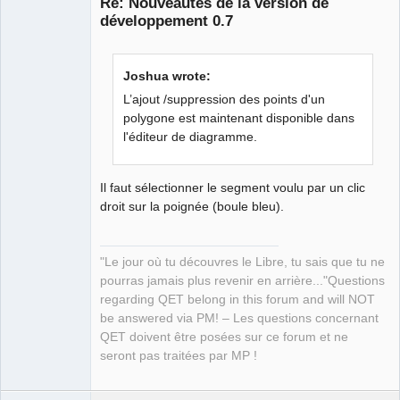
Re: Nouveautés de la version de
développement 0.7
Joshua wrote:
L’ajout /suppression des points d'un
polygone est maintenant disponible dans
l'éditeur de diagramme.
QElectroTech
Team
Manager,
Developer,
Packager
Il faut sélectionner le segment voulu par un clic
droit sur la poignée (boule bleu).
Offline
"Le jour où tu découvres le Libre, tu sais que tu ne
pourras jamais plus revenir en arrière..."Questions
regarding QET belong in this forum and will NOT
be answered via PM! – Les questions concernant
QET doivent être posées sur ce forum et ne
seront pas traitées par MP !