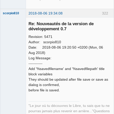
2018-08-06 19:34:08
322
scorpio810
Re: Nouveautés de la version de
développement 0.7
Revision: 5471
Author: scorpio810
Date: 2018-08-06 19:20:50 +0200 (Mon, 06
Aug 2018)
Log Message:
QElectroTech
-----------
Team
Add '%savedfilename' and '%savedfilepath' title
Manager,
Developer,
block variables
Packager
They should be updated after file save or save as
Offline
dialog is confirmed,
before file is saved.
"Le jour où tu découvres le Libre, tu sais que tu ne
pourras jamais plus revenir en arrière..."Questions