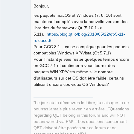
Bonjour,
Github
les paquets macOS et Windows (7, 8, 10) sont
Google_Search
maintenant compilés avec la nouvelle version des
librairies du framework Qt (5.10.1 ->
5.11).
https://blog.qt.io/blog/2018/05/22/qt-5-11-
QElectroTech
Team
released/
Manager,
Pour GCC 8.1 ...ça se complique pour les paquets
Developer,
Packager
compatibles Windows XP/Vista (Qt 5.7.1)
Offline
Pour l'instant je vais rester quelques temps encore
en GCC 7.1 et continuer a vous fournir des
paquets WIN XP/Vista même si le nombre
d'utilisateurs sur cet OS doit être faible, certains
utilisent encore ces vieux OS Windows?
"Le jour où tu découvres le Libre, tu sais que tu ne
pourras jamais plus revenir en arrière..."Questions
regarding QET belong in this forum and will NOT
be answered via PM! – Les questions concernant
QET doivent être posées sur ce forum et ne