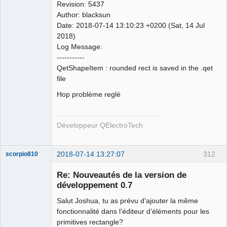
Revision: 5437
Author: blacksun
Date: 2018-07-14 13:10:23 +0200 (Sat, 14 Jul
2018)
Log Message:
QElectroTech
-----------
Team
QetShapeItem : rounded rect is saved in the .qet
Developer
file
Offline
Hop problème reglé
Développeur QElectroTech
2018-07-14 13:27:07
312
scorpio810
Re: Nouveautés de la version de
développement 0.7
Salut Joshua, tu as prévu d'ajouter la même
fonctionnalité dans l’éditeur d’éléments pour les
primitives rectangle?