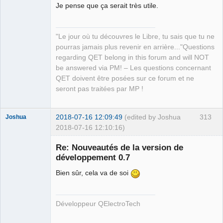
Je pense que ça serait très utile.
QElectroTech
Team
"Le jour où tu découvres le Libre, tu sais que tu ne
Manager,
Developer,
pourras jamais plus revenir en arrière..."Questions
Packager
regarding QET belong in this forum and will NOT
Offline
be answered via PM! – Les questions concernant
QET doivent être posées sur ce forum et ne
seront pas traitées par MP !
2018-07-16 12:09:49
(edited by Joshua
313
Joshua
2018-07-16 12:10:16)
Re: Nouveautés de la version de
développement 0.7
Bien sûr, cela va de soi
Développeur QElectroTech
QElectroTech