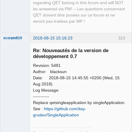
regarding QET belong in this forum and will NOT
be answered via PM! – Les questions concernant
QET doivent être posées sur ce forum et ne
seront pas traitées par MP !
2018-08-15 15:16:23
323
scorpio810
Re: Nouveautés de la version de
développement 0.7
Revision: 5481
Author: blacksun
Date: 2018-08-15 14:45:55 +0200 (Wed, 15
Aug 2018)
Log Message:
QElectroTech
-----------
Team
Replace qetsingleapplication by singleApplication.
Manager,
Developer,
See :
https://github.com/itay-
Packager
grudev/SingleApplication
Offline