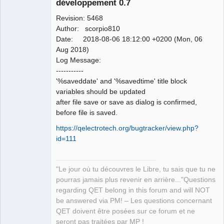
développement 0.7
Revision: 5468
Author: scorpio810
Date: 2018-08-06 18:12:00 +0200 (Mon, 06
Aug 2018)
Log Message:
QElectroTech
-----------
Team
'%saveddate' and '%savedtime' title block
Manager,
Developer,
variables should be updated
Packager
after file save or save as dialog is confirmed,
Offline
before file is saved.
https://qelectrotech.org/bugtracker/view.php?
id=111
"Le jour où tu découvres le Libre, tu sais que tu ne
pourras jamais plus revenir en arrière..."Questions
regarding QET belong in this forum and will NOT
be answered via PM! – Les questions concernant
QET doivent être posées sur ce forum et ne
seront pas traitées par MP !