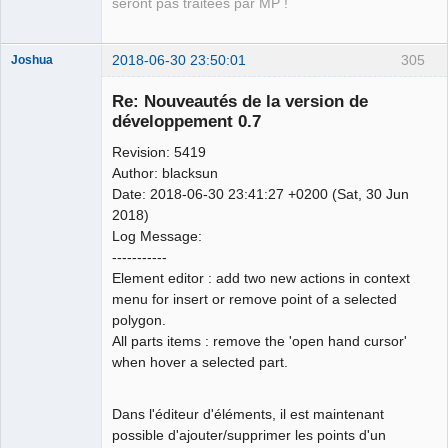
seront pas traitées par MP !
2018-06-30 23:50:01
305
Joshua
Re: Nouveautés de la version de
développement 0.7
Revision: 5419
Author: blacksun
Date: 2018-06-30 23:41:27 +0200 (Sat, 30 Jun
2018)
Log Message:
QElectroTech
-----------
Team
Element editor : add two new actions in context
Developer
menu for insert or remove point of a selected
Offline
polygon.
All parts items : remove the 'open hand cursor'
when hover a selected part.
Dans l'éditeur d'éléments, il est maintenant
possible d'ajouter/supprimer les points d'un