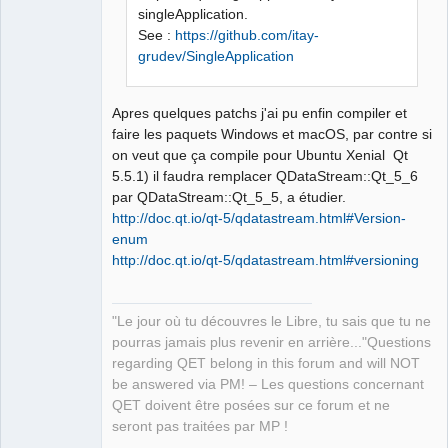
singleApplication.
See :
https://github.com/itay-
grudev/SingleApplication
Apres quelques patchs j'ai pu enfin compiler et
faire les paquets Windows et macOS, par contre si
on veut que ça compile pour Ubuntu Xenial Qt
5.5.1) il faudra remplacer QDataStream::Qt_5_6
par QDataStream::Qt_5_5, a étudier.
http://doc.qt.io/qt-5/qdatastream.html#Version-
enum
http://doc.qt.io/qt-5/qdatastream.html#versioning
"Le jour où tu découvres le Libre, tu sais que tu ne
pourras jamais plus revenir en arrière..."Questions
regarding QET belong in this forum and will NOT
be answered via PM! – Les questions concernant
QET doivent être posées sur ce forum et ne
seront pas traitées par MP !