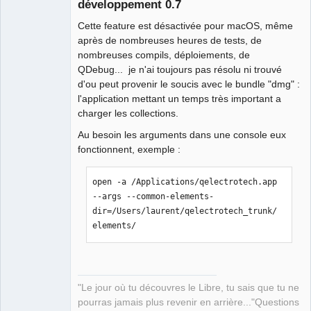
développement 0.7
Cette feature est désactivée pour macOS, même
après de nombreuses heures de tests, de
nombreuses compils, déploiements, de
QDebug... je n'ai toujours pas résolu ni trouvé
d'ou peut provenir le soucis avec le bundle "dmg" :
QElectroTech
l'application mettant un temps très important a
Team
charger les collections.
Manager,
Developer,
Packager
Au besoin les arguments dans une console eux
Offline
fonctionnent, exemple :
open -a /Applications/qelectrotech.app 
--args --common-elements-
dir=/Users/laurent/qelectrotech_trunk/
elements/
"Le jour où tu découvres le Libre, tu sais que tu ne
pourras jamais plus revenir en arrière..."Questions