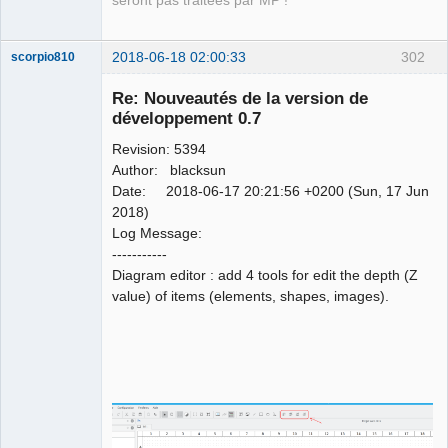
seront pas traitées par MP !
2018-06-18 02:00:33
302
scorpio810
Re: Nouveautés de la version de
développement 0.7
Revision: 5394
Author: blacksun
Date: 2018-06-17 20:21:56 +0200 (Sun, 17 Jun
2018)
Log Message:
QElectroTech
-----------
Team
Diagram editor : add 4 tools for edit the depth (Z
Manager,
Developer,
value) of items (elements, shapes, images).
Packager
Offline