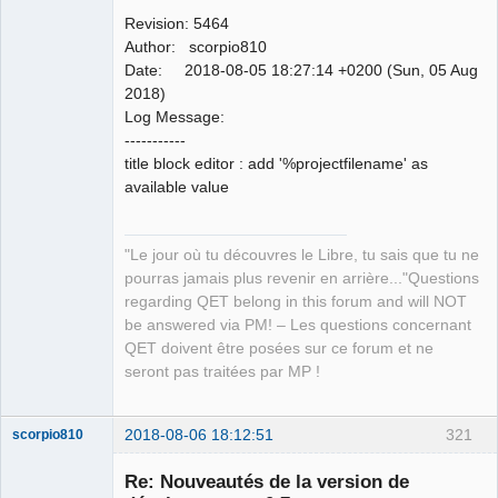
Revision: 5464
Author: scorpio810
Date: 2018-08-05 18:27:14 +0200 (Sun, 05 Aug
2018)
Log Message:
QElectroTech
-----------
Team
title block editor : add '%projectfilename' as
Manager,
Developer,
available value
Packager
Offline
"Le jour où tu découvres le Libre, tu sais que tu ne
pourras jamais plus revenir en arrière..."Questions
regarding QET belong in this forum and will NOT
be answered via PM! – Les questions concernant
QET doivent être posées sur ce forum et ne
seront pas traitées par MP !
2018-08-06 18:12:51
321
scorpio810
Re: Nouveautés de la version de