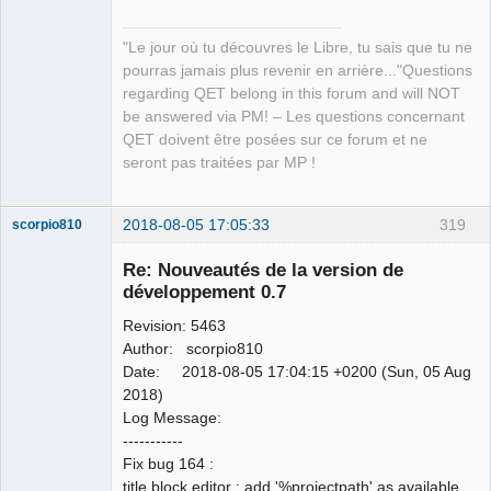
"Le jour où tu découvres le Libre, tu sais que tu ne
pourras jamais plus revenir en arrière..."Questions
regarding QET belong in this forum and will NOT
be answered via PM! – Les questions concernant
QET doivent être posées sur ce forum et ne
seront pas traitées par MP !
2018-08-05 17:05:33
319
scorpio810
Re: Nouveautés de la version de
développement 0.7
Revision: 5463
Author: scorpio810
Date: 2018-08-05 17:04:15 +0200 (Sun, 05 Aug
2018)
Log Message:
QElectroTech
-----------
Team
Fix bug 164 :
Manager,
Developer,
title block editor : add '%projectpath' as available