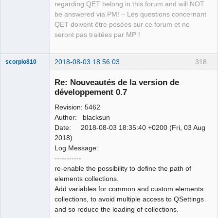
regarding QET belong in this forum and will NOT
be answered via PM! – Les questions concernant
QET doivent être posées sur ce forum et ne
seront pas traitées par MP !
2018-08-03 18:56:03
318
scorpio810
Re: Nouveautés de la version de
développement 0.7
Revision: 5462
Author: blacksun
Date: 2018-08-03 18:35:40 +0200 (Fri, 03 Aug
2018)
Log Message:
QElectroTech
-----------
Team
re-enable the possibility to define the path of
Manager,
Developer,
elements collections.
Packager
Add variables for common and custom elements
Offline
collections, to avoid multiple access to QSettings
and so reduce the loading of collections.