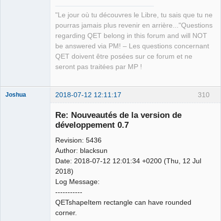
"Le jour où tu découvres le Libre, tu sais que tu ne
pourras jamais plus revenir en arrière..."Questions
regarding QET belong in this forum and will NOT
be answered via PM! – Les questions concernant
QET doivent être posées sur ce forum et ne
seront pas traitées par MP !
2018-07-12 12:11:17
310
Joshua
Re: Nouveautés de la version de
développement 0.7
Revision: 5436
Author: blacksun
Date: 2018-07-12 12:01:34 +0200 (Thu, 12 Jul
2018)
Log Message:
QElectroTech
-----------
Team
QETshapeItem rectangle can have rounded
Developer
corner.
Offline