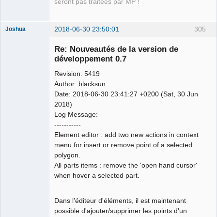
seront pas traitées par MP !
2018-06-30 23:50:01
305
Joshua
Re: Nouveautés de la version de
développement 0.7
Revision: 5419
Author: blacksun
Date: 2018-06-30 23:41:27 +0200 (Sat, 30 Jun
2018)
Log Message:
QElectroTech
-----------
Team
Element editor : add two new actions in context
Developer
menu for insert or remove point of a selected
Offline
polygon.
All parts items : remove the 'open hand cursor'
when hover a selected part.
Dans l'éditeur d'éléments, il est maintenant
possible d'ajouter/supprimer les points d'un