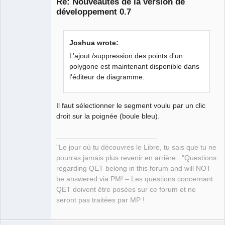
Re: Nouveautés de la version de
développement 0.7
Joshua wrote:
L’ajout /suppression des points d'un
polygone est maintenant disponible dans
l'éditeur de diagramme.
QElectroTech
Team
Manager,
Developer,
Packager
Il faut sélectionner le segment voulu par un clic
droit sur la poignée (boule bleu).
Offline
"Le jour où tu découvres le Libre, tu sais que tu ne
pourras jamais plus revenir en arrière..."Questions
regarding QET belong in this forum and will NOT
be answered via PM! – Les questions concernant
QET doivent être posées sur ce forum et ne
seront pas traitées par MP !