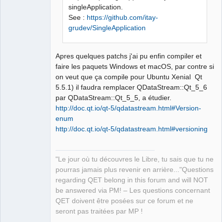
singleApplication.
See :
https://github.com/itay-
grudev/SingleApplication
Apres quelques patchs j'ai pu enfin compiler et
faire les paquets Windows et macOS, par contre si
on veut que ça compile pour Ubuntu Xenial Qt
5.5.1) il faudra remplacer QDataStream::Qt_5_6
par QDataStream::Qt_5_5, a étudier.
http://doc.qt.io/qt-5/qdatastream.html#Version-
enum
http://doc.qt.io/qt-5/qdatastream.html#versioning
"Le jour où tu découvres le Libre, tu sais que tu ne
pourras jamais plus revenir en arrière..."Questions
regarding QET belong in this forum and will NOT
be answered via PM! – Les questions concernant
QET doivent être posées sur ce forum et ne
seront pas traitées par MP !