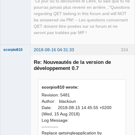
"Le jour où tu découvres le Libre, tu sais que tu ne
pourras jamais plus revenir en arrière..."Questions
regarding QET belong in this forum and will NOT
be answered via PM! – Les questions concernant
QET doivent être posées sur ce forum et ne
seront pas traitées par MP !
2018-08-16 04:31:33
324
scorpio810
Re: Nouveautés de la version de
développement 0.7
scorpio810 wrote:
Revision: 5481
Author: blacksun
Date: 2018-08-15 14:45:55 +0200
QElectroTech
Team
(Wed, 15 Aug 2018)
Manager,
Log Message:
Developer,
Packager
-----------
Offline
Replace qetsingleapplication by