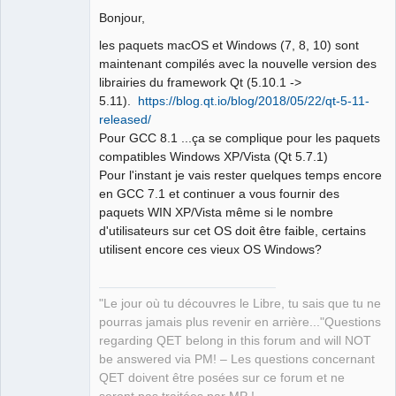
Bonjour,
Github
les paquets macOS et Windows (7, 8, 10) sont
Google_Search
maintenant compilés avec la nouvelle version des
librairies du framework Qt (5.10.1 ->
5.11).
https://blog.qt.io/blog/2018/05/22/qt-5-11-
QElectroTech
Team
released/
Manager,
Pour GCC 8.1 ...ça se complique pour les paquets
Developer,
Packager
compatibles Windows XP/Vista (Qt 5.7.1)
Offline
Pour l'instant je vais rester quelques temps encore
en GCC 7.1 et continuer a vous fournir des
paquets WIN XP/Vista même si le nombre
d'utilisateurs sur cet OS doit être faible, certains
utilisent encore ces vieux OS Windows?
"Le jour où tu découvres le Libre, tu sais que tu ne
pourras jamais plus revenir en arrière..."Questions
regarding QET belong in this forum and will NOT
be answered via PM! – Les questions concernant
QET doivent être posées sur ce forum et ne