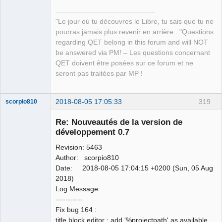
"Le jour où tu découvres le Libre, tu sais que tu ne
pourras jamais plus revenir en arrière..."Questions
regarding QET belong in this forum and will NOT
be answered via PM! – Les questions concernant
QET doivent être posées sur ce forum et ne
seront pas traitées par MP !
2018-08-05 17:05:33
319
scorpio810
Re: Nouveautés de la version de
développement 0.7
Revision: 5463
Author: scorpio810
Date: 2018-08-05 17:04:15 +0200 (Sun, 05 Aug
2018)
Log Message:
QElectroTech
-----------
Team
Fix bug 164 :
Manager,
Developer,
title block editor : add '%projectpath' as available