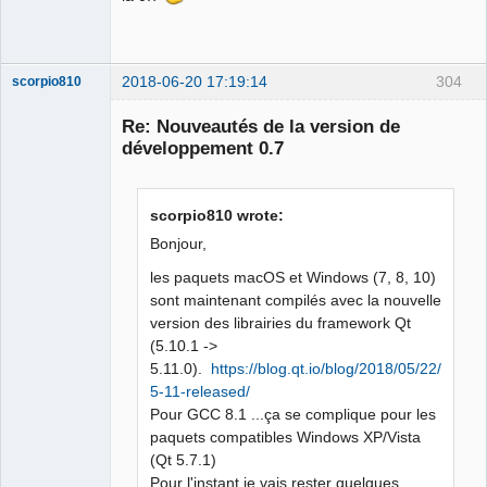
Offline
2018-06-20 17:19:14
304
scorpio810
Re: Nouveautés de la version de
développement 0.7
scorpio810 wrote:
Bonjour,
les paquets macOS et Windows (7, 8, 10)
QElectroTech
sont maintenant compilés avec la nouvelle
Team
Manager,
version des librairies du framework Qt
Developer,
(5.10.1 ->
Packager
5.11.0).
https://blog.qt.io/blog/2018/05/22/qt-
Offline
5-11-released/
Pour GCC 8.1 ...ça se complique pour les
paquets compatibles Windows XP/Vista
(Qt 5.7.1)
Pour l'instant je vais rester quelques