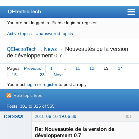
QElectroTech
You are not logged in.
Please login or register.
Index
Active topics
Unanswered topics
User list
Search
→
Nouveautés de la version
QElectroTech
→
News
de développement 0.7
Register
Pages
Previous
1
…
11
12
13
14
Login
15
…
23
Next
Site officiel
You must
login
or
register
to post a reply
Wiki
RSS topic feed
BugTracker
Posts: 301 to 325 of 555
Videos
2018-06-10 19:06:39
301
scorpio810
Manual 0.9
Re: Nouveautés de la version de
développement 0.7
Manual 0.8_cs