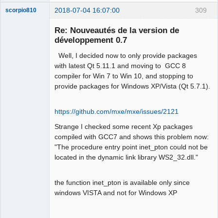
2018-07-04 16:07:00
309
scorpio810
Re: Nouveautés de la version de
développement 0.7
Well, I decided now to only provide packages
with latest Qt 5.11.1 and moving to GCC 8
compiler for Win 7 to Win 10, and stopping to
provide packages for Windows XP/Vista (Qt 5.7.1).
QElectroTech
Team
https://github.com/mxe/mxe/issues/2121
Manager,
Developer,
Strange I checked some recent Xp packages
Packager
compiled with GCC7 and shows this problem now:
Offline
"The procedure entry point inet_pton could not be
located in the dynamic link library WS2_32.dll."
the function inet_pton is available only since
windows VISTA and not for Windows XP