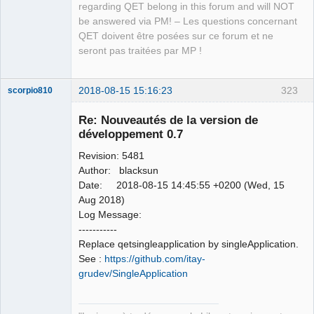
regarding QET belong in this forum and will NOT
be answered via PM! – Les questions concernant
QET doivent être posées sur ce forum et ne
seront pas traitées par MP !
2018-08-15 15:16:23
323
scorpio810
Re: Nouveautés de la version de
développement 0.7
Revision: 5481
Author: blacksun
Date: 2018-08-15 14:45:55 +0200 (Wed, 15
Aug 2018)
Log Message:
QElectroTech
-----------
Team
Replace qetsingleapplication by singleApplication.
Manager,
Developer,
See :
https://github.com/itay-
Packager
grudev/SingleApplication
Offline