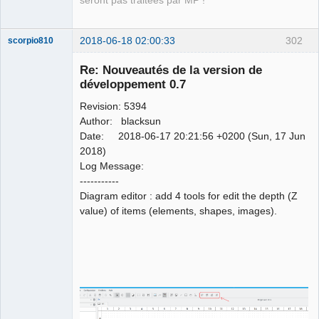
seront pas traitées par MP !
2018-06-18 02:00:33
302
scorpio810
Re: Nouveautés de la version de
développement 0.7
Revision: 5394
Author: blacksun
Date: 2018-06-17 20:21:56 +0200 (Sun, 17 Jun
2018)
Log Message:
QElectroTech
-----------
Team
Diagram editor : add 4 tools for edit the depth (Z
Manager,
Developer,
value) of items (elements, shapes, images).
Packager
Offline