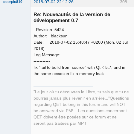
2018-07-02 22:12:26
308
scorpio810
Re: Nouveautés de la version de
développement 0.7
Revision: 5424
Author: blacksun
Date: 2018-07-02 15:48:47 +0200 (Mon, 02 Jul
2018)
Log Message:
QElectroTech
-----------
Team
fix "fail to build from source" with Qt < 5.7, and in
Manager,
Developer,
the same occasion fix a memory leak
Packager
Offline
"Le jour où tu découvres le Libre, tu sais que tu ne
pourras jamais plus revenir en arrière..."Questions
regarding QET belong in this forum and will NOT
be answered via PM! – Les questions concernant
QET doivent être posées sur ce forum et ne
seront pas traitées par MP !