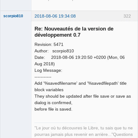
2018-08-06 19:34:08
322
scorpio810
Re: Nouveautés de la version de
développement 0.7
Revision: 5471
Author: scorpio810
Date: 2018-08-06 19:20:50 +0200 (Mon, 06
Aug 2018)
Log Message:
QElectroTech
-----------
Team
Add '%savedfilename' and '%savedfilepath' title
Manager,
Developer,
block variables
Packager
They should be updated after file save or save as
Offline
dialog is confirmed,
before file is saved.
"Le jour où tu découvres le Libre, tu sais que tu ne
pourras jamais plus revenir en arrière..."Questions