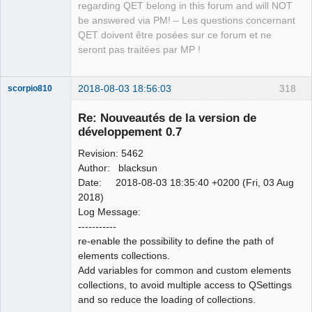
regarding QET belong in this forum and will NOT
be answered via PM! – Les questions concernant
QET doivent être posées sur ce forum et ne
seront pas traitées par MP !
2018-08-03 18:56:03
318
scorpio810
Re: Nouveautés de la version de
développement 0.7
Revision: 5462
Author: blacksun
Date: 2018-08-03 18:35:40 +0200 (Fri, 03 Aug
2018)
Log Message:
QElectroTech
-----------
Team
re-enable the possibility to define the path of
Manager,
Developer,
elements collections.
Packager
Add variables for common and custom elements
Offline
collections, to avoid multiple access to QSettings
and so reduce the loading of collections.