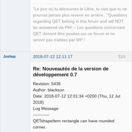
"Le jour où tu découvres le Libre, tu sais que tu ne
pourras jamais plus revenir en arrière..."Questions
regarding QET belong in this forum and will NOT
be answered via PM! – Les questions concernant
QET doivent être posées sur ce forum et ne
seront pas traitées par MP !
2018-07-12 12:11:17
310
Joshua
Re: Nouveautés de la version de
développement 0.7
Revision: 5436
Author: blacksun
Date: 2018-07-12 12:01:34 +0200 (Thu, 12 Jul
2018)
Log Message:
QElectroTech
-----------
Team
QETshapeItem rectangle can have rounded
Developer
corner.
Offline