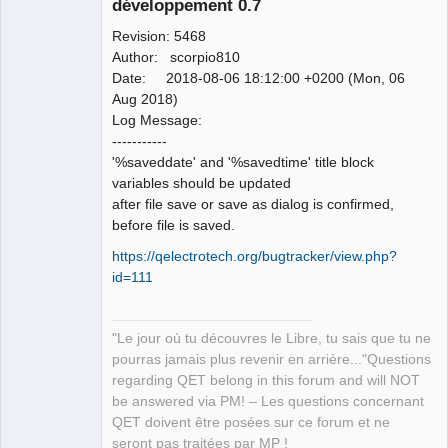
développement 0.7
Revision: 5468
Author: scorpio810
Date: 2018-08-06 18:12:00 +0200 (Mon, 06
Aug 2018)
Log Message:
QElectroTech
-----------
Team
'%saveddate' and '%savedtime' title block
Manager,
Developer,
variables should be updated
Packager
after file save or save as dialog is confirmed,
Offline
before file is saved.
https://qelectrotech.org/bugtracker/view.php?
id=111
"Le jour où tu découvres le Libre, tu sais que tu ne
pourras jamais plus revenir en arrière..."Questions
regarding QET belong in this forum and will NOT
be answered via PM! – Les questions concernant
QET doivent être posées sur ce forum et ne
seront pas traitées par MP !