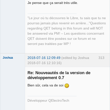
Je pense que ça serait très utile.
QElectroTech
Team
"Le jour où tu découvres le Libre, tu sais que tu ne
Manager,
Developer,
pourras jamais plus revenir en arrière..."Questions
Packager
regarding QET belong in this forum and will NOT
Offline
be answered via PM! – Les questions concernant
QET doivent être posées sur ce forum et ne
seront pas traitées par MP !
2018-07-16 12:09:49
(edited by Joshua
313
Joshua
2018-07-16 12:10:16)
Re: Nouveautés de la version de
développement 0.7
Bien sûr, cela va de soi
Développeur QElectroTech
QElectroTech