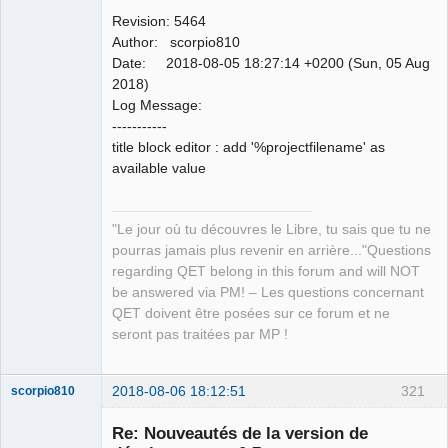
Revision: 5464
Author: scorpio810
Date: 2018-08-05 18:27:14 +0200 (Sun, 05 Aug
2018)
Log Message:
QElectroTech
-----------
Team
title block editor : add '%projectfilename' as
Manager,
Developer,
available value
Packager
Offline
"Le jour où tu découvres le Libre, tu sais que tu ne
pourras jamais plus revenir en arrière..."Questions
regarding QET belong in this forum and will NOT
be answered via PM! – Les questions concernant
QET doivent être posées sur ce forum et ne
seront pas traitées par MP !
2018-08-06 18:12:51
321
scorpio810
Re: Nouveautés de la version de