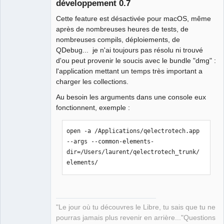
développement 0.7
Cette feature est désactivée pour macOS, même
après de nombreuses heures de tests, de
nombreuses compils, déploiements, de
QDebug... je n'ai toujours pas résolu ni trouvé
d'ou peut provenir le soucis avec le bundle "dmg" :
QElectroTech
l'application mettant un temps très important a
Team
charger les collections.
Manager,
Developer,
Packager
Au besoin les arguments dans une console eux
Offline
fonctionnent, exemple :
open -a /Applications/qelectrotech.app 
--args --common-elements-
dir=/Users/laurent/qelectrotech_trunk/
elements/
"Le jour où tu découvres le Libre, tu sais que tu ne
pourras jamais plus revenir en arrière..."Questions