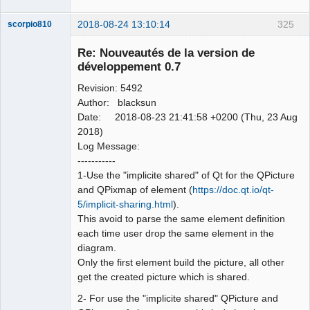
2018-08-24 13:10:14
325
scorpio810
Re: Nouveautés de la version de
développement 0.7
Revision: 5492
Author: blacksun
Date: 2018-08-23 21:41:58 +0200 (Thu, 23 Aug
2018)
Log Message:
QElectroTech
-----------
Team
1-Use the "implicite shared" of Qt for the QPicture
Manager,
Developer,
and QPixmap of element (
https://doc.qt.io/qt-
Packager
5/implicit-sharing.html
).
Offline
This avoid to parse the same element definition
each time user drop the same element in the
diagram.
Only the first element build the picture, all other
get the created picture which is shared.
2- For use the "implicite shared" QPicture and