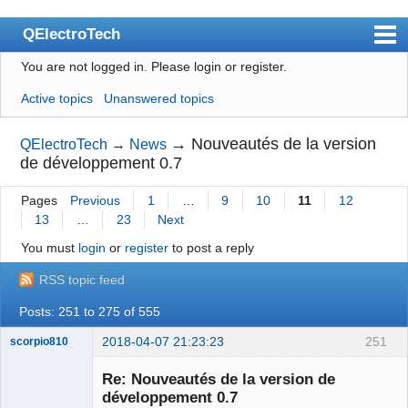
QElectroTech
You are not logged in.
Please login or register.
Index
Active topics
Unanswered topics
User list
Search
→
Nouveautés de la version
QElectroTech
→
News
de développement 0.7
Register
Pages
Previous
1
…
9
10
11
12
Login
13
…
23
Next
Site officiel
You must
login
or
register
to post a reply
Wiki
RSS topic feed
BugTracker
Posts: 251 to 275 of 555
Videos
2018-04-07 21:23:23
251
scorpio810
Manual 0.9
Re: Nouveautés de la version de
développement 0.7
Manual 0.8_cs