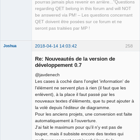
QElectroTech
pourras jamais plus revenir en arrière..."Questions
Team
regarding QET belong in this forum and will NOT
Manager,
Developer,
be answered via PM! – Les questions concernant
Packager
QET doivent être posées sur ce forum et ne
Offline
seront pas traitées par MP !
2018-04-14 14:03:42
258
Joshua
Re: Nouveautés de la version de
développement 0.7
@javdenech
Les cases à coché dans l'onglet 'information' de
l'élément ne servent plus à rien (il faut que les
enlèvent), à la place il faut passé par les
nouveaux textes d'éléments, que tu peut ajouter à
QElectroTech
la volé depuis l'éditeur de diagramme.
Team
Pour les anciens projets, une conversion est faite
Developer
automatiquement à l'ouverture.
Offline
J'ai fait le maximum pour qu'il n'y est pas de
louper, mais il subsiste encore des textes qui