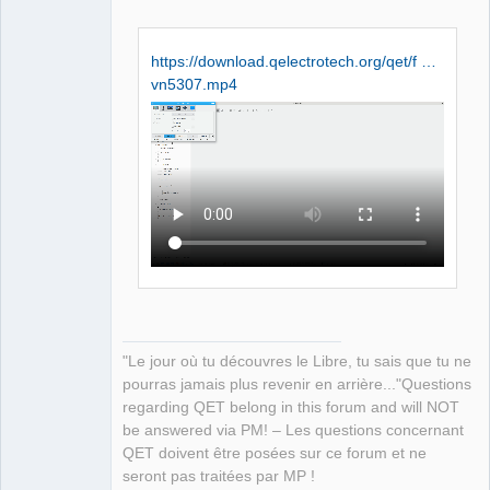
Github
https://download.qelectrotech.org/qet/f …
Google_Search
vn5307.mp4
QElectroTech
Team
Manager,
Developer,
Packager
Offline
"Le jour où tu découvres le Libre, tu sais que tu ne
pourras jamais plus revenir en arrière..."Questions
regarding QET belong in this forum and will NOT
be answered via PM! – Les questions concernant
QET doivent être posées sur ce forum et ne
seront pas traitées par MP !