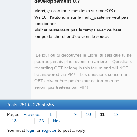
développement 0.7
Merci, ça confirme mes tests sur macOS et
Win10: l'autonum sur le multi_paste ne veut pas
fonctionner.
Malheureusement pas le temps avec ce beau
temps de chercher d'ou vient le soucis.
QElectroTech
Team
Manager,
Developer,
"Le jour où tu découvres le Libre, tu sais que tu ne
Packager
pourras jamais plus revenir en arrière..."Questions
Offline
regarding QET belong in this forum and will NOT
be answered via PM! – Les questions concernant
QET doivent être posées sur ce forum et ne
seront pas traitées par MP !
Posts: 251 to 275 of 555
Pages
Previous
1
…
9
10
11
12
13
…
23
Next
You must
login
or
register
to post a reply