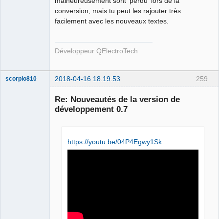
malheureusement sont 'perdu' lors de la
conversion, mais tu peut les rajouter très
facilement avec les nouveaux textes.
Développeur QElectroTech
2018-04-16 18:19:53
259
scorpio810
Re: Nouveautés de la version de
développement 0.7
https://youtu.be/04P4Egwy1Sk
QElectroTech
Team
Manager,
Developer,
Packager
Offline