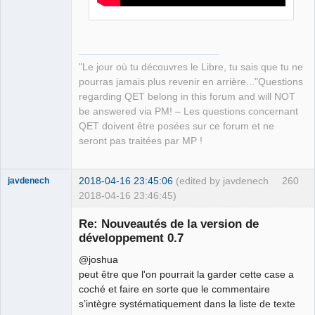
"Le jour où tu découvres le Libre, tu sais que tu ne
pourras jamais plus revenir en arrière..."Questions
regarding QET belong in this forum and will NOT
be answered via PM! – Les questions concernant
QET doivent être posées sur ce forum et ne
seront pas traitées par MP !
2018-04-16 23:45:06
(edited by javdenech
260
javdenech
2018-04-16 23:46:45)
Membre
Re: Nouveautés de la version de
Offline
développement 0.7
@joshua
peut être que l'on pourrait la garder cette case a
coché et faire en sorte que le commentaire
s’intègre systématiquement dans la liste de texte