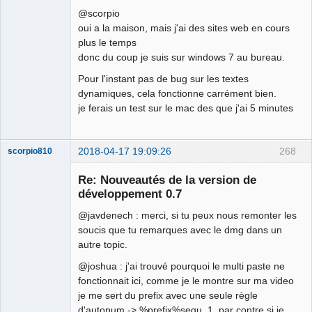
@scorpio
oui a la maison, mais j'ai des sites web en cours
plus le temps
donc du coup je suis sur windows 7 au bureau.
Pour l'instant pas de bug sur les textes
dynamiques, cela fonctionne carrément bien.
je ferais un test sur le mac des que j'ai 5 minutes
2018-04-17 19:09:26
268
scorpio810
Re: Nouveautés de la version de
développement 0.7
@javdenech : merci, si tu peux nous remonter les
soucis que tu remarques avec le dmg dans un
autre topic.
@joshua : j'ai trouvé pourquoi le multi paste ne
fonctionnait ici, comme je le montre sur ma video
QElectroTech
Team
je me sert du prefix avec une seule règle
Manager,
d'autonum -> %prefix%sequ_1, par contre si je