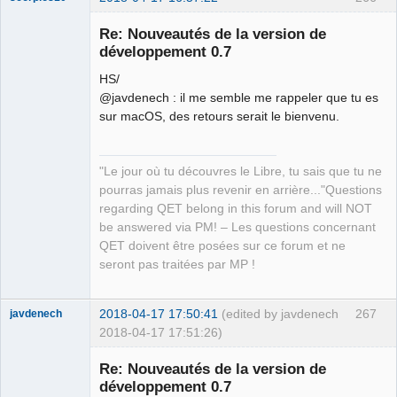
Re: Nouveautés de la version de
développement 0.7
HS/
@javdenech : il me semble me rappeler que tu es
sur macOS, des retours serait le bienvenu.
QElectroTech
"Le jour où tu découvres le Libre, tu sais que tu ne
Team
pourras jamais plus revenir en arrière..."Questions
Manager,
Developer,
regarding QET belong in this forum and will NOT
Packager
be answered via PM! – Les questions concernant
Offline
QET doivent être posées sur ce forum et ne
seront pas traitées par MP !
2018-04-17 17:50:41
(edited by javdenech
267
javdenech
2018-04-17 17:51:26)
Membre
Re: Nouveautés de la version de
Offline
développement 0.7