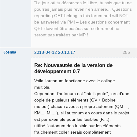
"Le jour où tu découvres le Libre, tu sais que tu ne
QElectroTech
pourras jamais plus revenir en arrière..."Questions
Team
regarding QET belong in this forum and will NOT
Manager,
Developer,
be answered via PM! – Les questions concernant
Packager
QET doivent être posées sur ce forum et ne
Offline
seront pas traitées par MP !
2018-04-12 20:10:17
255
Joshua
Re: Nouveautés de la version de
développement 0.7
Voila l'autonum fonctionne avec le collage
multiple.
Cependant l'autonum est "intelligente", lors d'une
copie de plusieurs éléments (GV + Bobine +
moteur) chacun avec sa propre autonum (QM... ,
QElectroTech
KM..., M.....), si l'autonum en cours dans le projet
Team
est par exemple pour les fusibles (F....),
Developer
utilisé l'autonum des fusible sur les éléments
Offline
fraîchement coller serais complètement