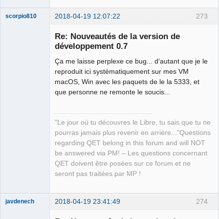
2018-04-19 12:07:22
273
scorpio810
Re: Nouveautés de la version de
développement 0.7
Ça me laisse perplexe ce bug... d'autant que je le
reproduit ici systématiquement sur mes VM
macOS, Win avec les paquets de le la 5333, et
que personne ne remonte le soucis...
QElectroTech
Team
"Le jour où tu découvres le Libre, tu sais que tu ne
Manager,
Developer,
pourras jamais plus revenir en arrière..."Questions
Packager
regarding QET belong in this forum and will NOT
Offline
be answered via PM! – Les questions concernant
QET doivent être posées sur ce forum et ne
seront pas traitées par MP !
2018-04-19 23:41:49
274
javdenech
Membre