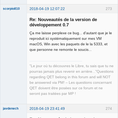
2018-04-19 12:07:22
273
scorpio810
Re: Nouveautés de la version de
développement 0.7
Ça me laisse perplexe ce bug... d'autant que je le
reproduit ici systématiquement sur mes VM
macOS, Win avec les paquets de le la 5333, et
que personne ne remonte le soucis...
QElectroTech
Team
"Le jour où tu découvres le Libre, tu sais que tu ne
Manager,
Developer,
pourras jamais plus revenir en arrière..."Questions
Packager
regarding QET belong in this forum and will NOT
Offline
be answered via PM! – Les questions concernant
QET doivent être posées sur ce forum et ne
seront pas traitées par MP !
2018-04-19 23:41:49
274
javdenech
Membre