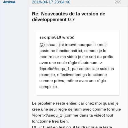
2018-04-17 23:04:46
269
Joshua
Re: Nouveautés de la version de
développement 0.7
scorpio810 wrote:
@joshua : j'ai trouvé pourquoi le multi
paste ne fonctionnait ici, comme je le
montre sur ma video je me sert du prefix
QElectroTech
Team
avec une seule règle d'autonum ->
Developer
%prefix%sequ_1, par contre si je suis ton
Offline
exemple, effectivement ça fonctionne
comme prévu, même avec une règle
complexe..
Le problème reste entier, car chez moi quand je
crée une seul règle de num avec comme formule
%prefix%sequ_1 (comme dans ta vidéo) tout
fonctionne très bien.
Qt 5.10 est en testing, il faudrait que je teste.