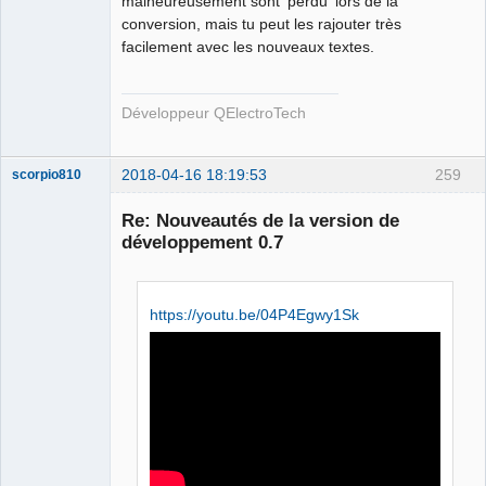
malheureusement sont 'perdu' lors de la
conversion, mais tu peut les rajouter très
facilement avec les nouveaux textes.
Développeur QElectroTech
2018-04-16 18:19:53
259
scorpio810
Re: Nouveautés de la version de
développement 0.7
https://youtu.be/04P4Egwy1Sk
QElectroTech
Team
Manager,
Developer,
Packager
Offline