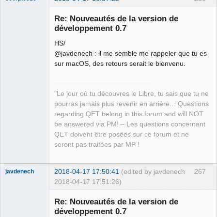
Re: Nouveautés de la version de
développement 0.7
HS/
@javdenech : il me semble me rappeler que tu es
sur macOS, des retours serait le bienvenu.
QElectroTech
"Le jour où tu découvres le Libre, tu sais que tu ne
Team
pourras jamais plus revenir en arrière..."Questions
Manager,
Developer,
regarding QET belong in this forum and will NOT
Packager
be answered via PM! – Les questions concernant
Offline
QET doivent être posées sur ce forum et ne
seront pas traitées par MP !
2018-04-17 17:50:41
(edited by javdenech
267
javdenech
2018-04-17 17:51:26)
Membre
Re: Nouveautés de la version de
Offline
développement 0.7