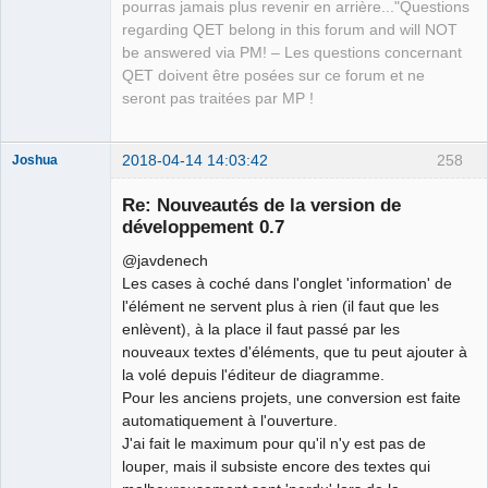
QElectroTech
pourras jamais plus revenir en arrière..."Questions
Team
regarding QET belong in this forum and will NOT
Manager,
Developer,
be answered via PM! – Les questions concernant
Packager
QET doivent être posées sur ce forum et ne
Offline
seront pas traitées par MP !
2018-04-14 14:03:42
258
Joshua
Re: Nouveautés de la version de
développement 0.7
@javdenech
Les cases à coché dans l'onglet 'information' de
l'élément ne servent plus à rien (il faut que les
enlèvent), à la place il faut passé par les
nouveaux textes d'éléments, que tu peut ajouter à
QElectroTech
la volé depuis l'éditeur de diagramme.
Team
Pour les anciens projets, une conversion est faite
Developer
automatiquement à l'ouverture.
Offline
J'ai fait le maximum pour qu'il n'y est pas de
louper, mais il subsiste encore des textes qui