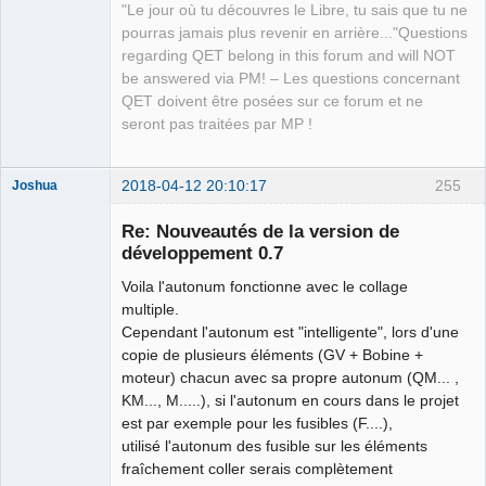
"Le jour où tu découvres le Libre, tu sais que tu ne
QElectroTech
pourras jamais plus revenir en arrière..."Questions
Team
regarding QET belong in this forum and will NOT
Manager,
Developer,
be answered via PM! – Les questions concernant
Packager
QET doivent être posées sur ce forum et ne
Offline
seront pas traitées par MP !
2018-04-12 20:10:17
255
Joshua
Re: Nouveautés de la version de
développement 0.7
Voila l'autonum fonctionne avec le collage
multiple.
Cependant l'autonum est "intelligente", lors d'une
copie de plusieurs éléments (GV + Bobine +
moteur) chacun avec sa propre autonum (QM... ,
QElectroTech
KM..., M.....), si l'autonum en cours dans le projet
Team
est par exemple pour les fusibles (F....),
Developer
utilisé l'autonum des fusible sur les éléments
Offline
fraîchement coller serais complètement