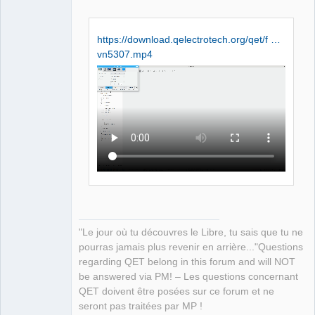
Github
https://download.qelectrotech.org/qet/f …
Google_Search
vn5307.mp4
QElectroTech
Team
Manager,
Developer,
Packager
Offline
"Le jour où tu découvres le Libre, tu sais que tu ne
pourras jamais plus revenir en arrière..."Questions
regarding QET belong in this forum and will NOT
be answered via PM! – Les questions concernant
QET doivent être posées sur ce forum et ne
seront pas traitées par MP !