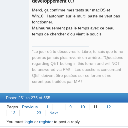
développement 0.7
Merci, ça confirme mes tests sur macOS et
Win10: l'autonum sur le multi_paste ne veut pas
fonctionner.
Malheureusement pas le temps avec ce beau
temps de chercher d'ou vient le soucis.
QElectroTech
Team
Manager,
Developer,
"Le jour où tu découvres le Libre, tu sais que tu ne
Packager
pourras jamais plus revenir en arrière..."Questions
Offline
regarding QET belong in this forum and will NOT
be answered via PM! – Les questions concernant
QET doivent être posées sur ce forum et ne
seront pas traitées par MP !
Posts: 251 to 275 of 555
Pages
Previous
1
…
9
10
11
12
13
…
23
Next
You must
login
or
register
to post a reply