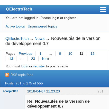
QElectroTech
You are not logged in.
Please login or register.
Index
Active topics
Unanswered topics
User list
Search
→
Nouveautés de la version
QElectroTech
→
News
de développement 0.7
Register
Pages
Previous
1
…
9
10
11
12
Login
13
…
23
Next
Site officiel
You must
login
or
register
to post a reply
Wiki
RSS topic feed
BugTracker
Posts: 251 to 275 of 555
Videos
2018-04-07 21:23:23
251
scorpio810
Manual 0.9
Re: Nouveautés de la version de
développement 0.7
Manual 0.8_cs