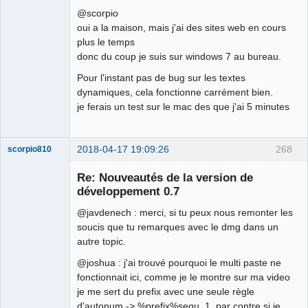
@scorpio
oui a la maison, mais j'ai des sites web en cours
plus le temps
donc du coup je suis sur windows 7 au bureau.
Pour l'instant pas de bug sur les textes
dynamiques, cela fonctionne carrément bien.
je ferais un test sur le mac des que j'ai 5 minutes
2018-04-17 19:09:26
268
scorpio810
Re: Nouveautés de la version de
développement 0.7
@javdenech : merci, si tu peux nous remonter les
soucis que tu remarques avec le dmg dans un
autre topic.
@joshua : j'ai trouvé pourquoi le multi paste ne
fonctionnait ici, comme je le montre sur ma video
QElectroTech
Team
je me sert du prefix avec une seule règle
Manager,
d'autonum -> %prefix%sequ_1, par contre si je