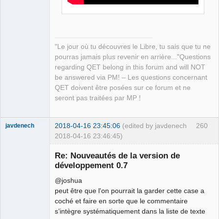
"Le jour où tu découvres le Libre, tu sais que tu ne
pourras jamais plus revenir en arrière..."Questions
regarding QET belong in this forum and will NOT
be answered via PM! – Les questions concernant
QET doivent être posées sur ce forum et ne
seront pas traitées par MP !
2018-04-16 23:45:06
(edited by javdenech
260
javdenech
2018-04-16 23:46:45)
Membre
Re: Nouveautés de la version de
Offline
développement 0.7
@joshua
peut être que l'on pourrait la garder cette case a
coché et faire en sorte que le commentaire
s’intègre systématiquement dans la liste de texte