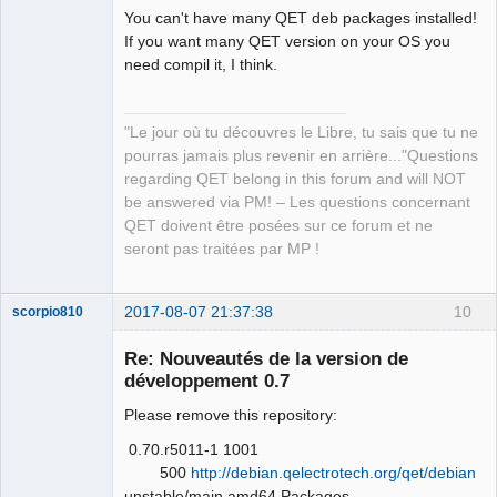
You can't have many QET deb packages installed!
If you want many QET version on your OS you
need compil it, I think.
QElectroTech
"Le jour où tu découvres le Libre, tu sais que tu ne
Team
pourras jamais plus revenir en arrière..."Questions
Manager,
Developer,
regarding QET belong in this forum and will NOT
Packager
be answered via PM! – Les questions concernant
Offline
QET doivent être posées sur ce forum et ne
seront pas traitées par MP !
2017-08-07 21:37:38
10
scorpio810
Re: Nouveautés de la version de
développement 0.7
Please remove this repository:
0.70.r5011-1 1001
500
http://debian.qelectrotech.org/qet/debian
unstable/main amd64 Packages