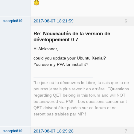
2017-08-07 18:21:59
6
scorpio810
Re: Nouveautés de la version de
développement 0.7
Hi Aleksandr,
could you update your Ubuntu Xenial?
You use my PPA for install it?
QElectroTech
Team
"Le jour où tu découvres le Libre, tu sais que tu ne
Manager,
pourras jamais plus revenir en arrière..."Questions
Developer,
Packager
regarding QET belong in this forum and will NOT
be answered via PM! – Les questions concernant
Offline
QET doivent être posées sur ce forum et ne
seront pas traitées par MP !
2017-08-07 18:29:28
7
scorpio810