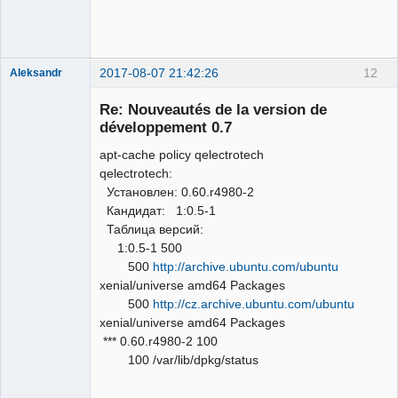
2017-08-07 21:42:26
12
Aleksandr
Membre
Re: Nouveautés de la version de
Offline
développement 0.7
apt-cache policy qelectrotech
qelectrotech:
Установлен: 0.60.r4980-2
Кандидат: 1:0.5-1
Таблица версий:
1:0.5-1 500
500
http://archive.ubuntu.com/ubuntu
xenial/universe amd64 Packages
500
http://cz.archive.ubuntu.com/ubuntu
xenial/universe amd64 Packages
*** 0.60.r4980-2 100
100 /var/lib/dpkg/status