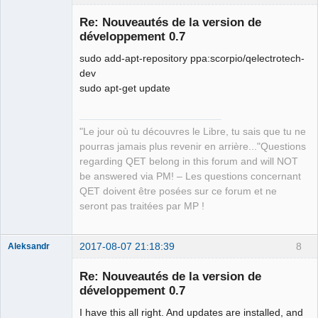
Re: Nouveautés de la version de
développement 0.7
sudo add-apt-repository ppa:scorpio/qelectrotech-
dev
sudo apt-get update
QElectroTech
"Le jour où tu découvres le Libre, tu sais que tu ne
Team
pourras jamais plus revenir en arrière..."Questions
Manager,
Developer,
regarding QET belong in this forum and will NOT
Packager
be answered via PM! – Les questions concernant
Offline
QET doivent être posées sur ce forum et ne
seront pas traitées par MP !
2017-08-07 21:18:39
8
Aleksandr
Membre
Re: Nouveautés de la version de
Offline
développement 0.7
I have this all right. And updates are installed, and