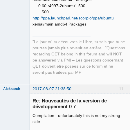
0.60.r4997-2ubuntu1 500
QElectroTech
Team
500
Manager,
http://ppa.launchpad.net/scorpio/ppa/ubuntu
Developer,
Packager
xenial/main amd64 Packages
Offline
"Le jour où tu découvres le Libre, tu sais que tu ne
pourras jamais plus revenir en arrière..."Questions
regarding QET belong in this forum and will NOT
be answered via PM! – Les questions concernant
QET doivent être posées sur ce forum et ne
seront pas traitées par MP !
2017-08-07 21:38:50
11
Aleksandr
Membre
Re: Nouveautés de la version de
Offline
développement 0.7
Compilation - unfortunately this is not my strong
side.