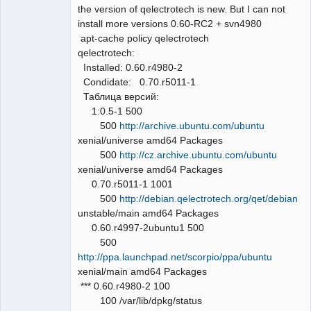
the version of qelectrotech is new. But I can not
install more versions 0.60-RC2 + svn4980
apt-cache policy qelectrotech
qelectrotech:
Installed: 0.60.r4980-2
Condidate: 0.70.r5011-1
Таблица версий:
1:0.5-1 500
500
http://archive.ubuntu.com/ubuntu
xenial/universe amd64 Packages
500
http://cz.archive.ubuntu.com/ubuntu
xenial/universe amd64 Packages
0.70.r5011-1 1001
500
http://debian.qelectrotech.org/qet/debian
unstable/main amd64 Packages
0.60.r4997-2ubuntu1 500
500
http://ppa.launchpad.net/scorpio/ppa/ubuntu
xenial/main amd64 Packages
*** 0.60.r4980-2 100
100 /var/lib/dpkg/status