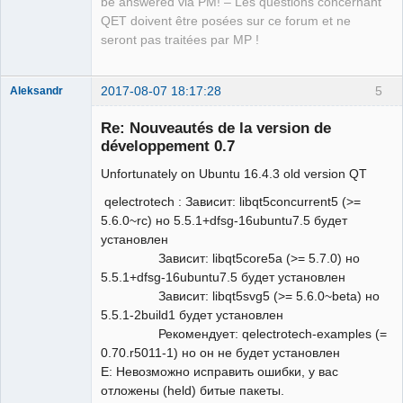
be answered via PM! – Les questions concernant
QET doivent être posées sur ce forum et ne
seront pas traitées par MP !
2017-08-07 18:17:28
5
Aleksandr
Membre
Re: Nouveautés de la version de
Offline
développement 0.7
Unfortunately on Ubuntu 16.4.3 old version QT
qelectrotech : Зависит: libqt5concurrent5 (>=
5.6.0~rc) но 5.5.1+dfsg-16ubuntu7.5 будет
установлен
Зависит: libqt5core5a (>= 5.7.0) но
5.5.1+dfsg-16ubuntu7.5 будет установлен
Зависит: libqt5svg5 (>= 5.6.0~beta) но
5.5.1-2build1 будет установлен
Рекомендует: qelectrotech-examples (=
0.70.r5011-1) но он не будет установлен
E: Невозможно исправить ошибки, у вас
отложены (held) битые пакеты.