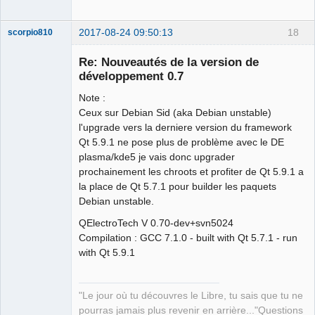
2017-08-24 09:50:13
18
scorpio810
Re: Nouveautés de la version de
développement 0.7
Note :
Ceux sur Debian Sid (aka Debian unstable)
l'upgrade vers la derniere version du framework
Qt 5.9.1 ne pose plus de problème avec le DE
plasma/kde5 je vais donc upgrader
QElectroTech
prochainement les chroots et profiter de Qt 5.9.1 a
Team
la place de Qt 5.7.1 pour builder les paquets
Manager,
Developer,
Debian unstable.
Packager
Offline
QElectroTech V 0.70-dev+svn5024
Compilation : GCC 7.1.0 - built with Qt 5.7.1 - run
with Qt 5.9.1
"Le jour où tu découvres le Libre, tu sais que tu ne
pourras jamais plus revenir en arrière..."Questions