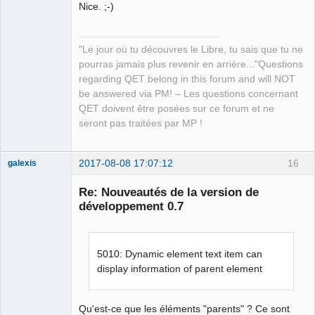
Nice. ;-)
QElectroTech
Team
"Le jour où tu découvres le Libre, tu sais que tu ne
Manager,
pourras jamais plus revenir en arrière..."Questions
Developer,
Packager
regarding QET belong in this forum and will NOT
Offline
be answered via PM! – Les questions concernant
QET doivent être posées sur ce forum et ne
seront pas traitées par MP !
2017-08-08 17:07:12
16
galexis
Membre
Re: Nouveautés de la version de
Offline
développement 0.7
5010: Dynamic element text item can
display information of parent element
Qu'est-ce que les éléments "parents" ? Ce sont