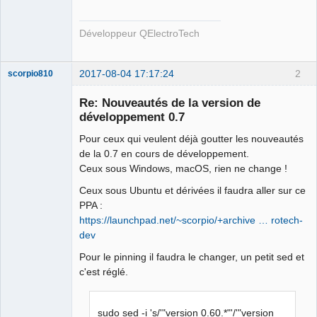
Développeur QElectroTech
2017-08-04 17:17:24
2
scorpio810
Re: Nouveautés de la version de
développement 0.7
Pour ceux qui veulent déjà goutter les nouveautés
de la 0.7 en cours de développement.
Ceux sous Windows, macOS, rien ne change !
Ceux sous Ubuntu et dérivées il faudra aller sur ce
PPA :
QElectroTech
Team
https://launchpad.net/~scorpio/+archive … rotech-
Manager,
dev
Developer,
Packager
Pour le pinning il faudra le changer, un petit sed et
Offline
c'est réglé.
sudo sed -i 's/'"version 0.60.*"'/'"version