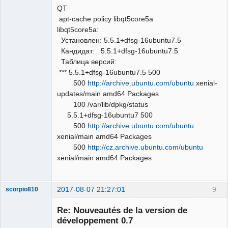
QT
apt-cache policy libqt5core5a
libqt5core5a:
Установлен: 5.5.1+dfsg-16ubuntu7.5
Кандидат: 5.5.1+dfsg-16ubuntu7.5
Таблица версий:
*** 5.5.1+dfsg-16ubuntu7.5 500
500
http://archive.ubuntu.com/ubuntu
xenial-
updates/main amd64 Packages
100 /var/lib/dpkg/status
5.5.1+dfsg-16ubuntu7 500
500
http://archive.ubuntu.com/ubuntu
xenial/main amd64 Packages
500
http://cz.archive.ubuntu.com/ubuntu
xenial/main amd64 Packages
2017-08-07 21:27:01
9
scorpio810
Re: Nouveautés de la version de
développement 0.7