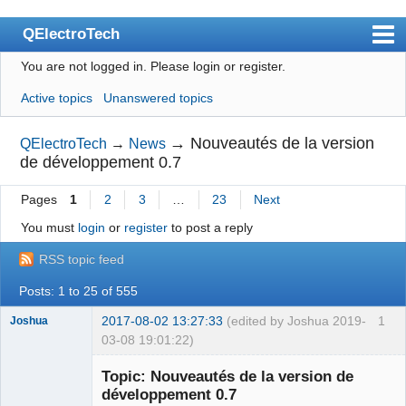
QElectroTech
You are not logged in.
Please login or register.
Index
Active topics
Unanswered topics
User list
Search
→
Nouveautés de la version
QElectroTech
→
News
de développement 0.7
Register
Pages
1
2
3
…
23
Next
Login
You must
login
or
register
to post a reply
Site officiel
RSS topic feed
Wiki
Posts: 1 to 25 of 555
BugTracker
2017-08-02 13:27:33
(edited by Joshua 2019-
1
Joshua
Videos
03-08 19:01:22)
Manual 0.9
Topic: Nouveautés de la version de
développement 0.7
Manual 0.8_cs