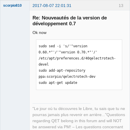
2017-08-07 22:01:31
13
scorpio810
Re: Nouveautés de la version de
développement 0.7
Ok now
sudo sed -i 's/'"version 
0.60.*"'/'"version 0.70.*"'/' 
/etc/apt/preferences.d/40qelectrotech-
QElectroTech
devel

Team
Manager,
sudo add-apt-repository 
Developer,
ppa:scorpio/qelectrotech-dev

Packager
sudo apt-get update
Offline
"Le jour où tu découvres le Libre, tu sais que tu ne
pourras jamais plus revenir en arrière..."Questions
regarding QET belong in this forum and will NOT
be answered via PM! – Les questions concernant