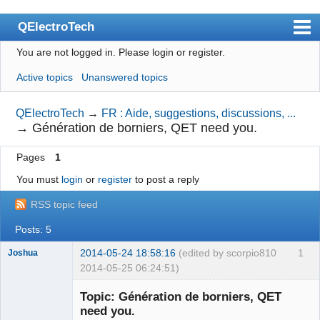
QElectroTech
You are not logged in.
Please login or register.
Index
Active topics
Unanswered topics
User list
Search
QElectroTech
→
FR : Aide, suggestions, discussions, ...
→
Génération de borniers, QET need you.
Register
Pages
1
Login
You must
login
or
register
to post a reply
Site officiel
RSS topic feed
Wiki
Posts: 5
BugTracker
2014-05-24 18:58:16
(edited by scorpio810
1
Joshua
Videos
2014-05-25 06:24:51)
Manual 0.9
Topic: Génération de borniers, QET
need you.
Manual 0.8_cs