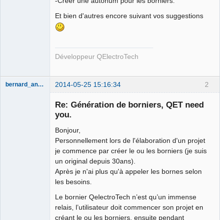
-Créer une autonum pour les borniers.
Et bien d'autres encore suivant vos suggestions
Développeur QElectroTech
2014-05-25 15:16:34
2
bernard_andre
Re: Génération de borniers, QET need
you.
Bonjour,
Personnellement lors de l'élaboration d'un projet
je commence par créer le ou les borniers (je suis
un original depuis 30ans).
Après je n'ai plus qu'à appeler les bornes selon
Membre
les besoins.
Offline
Le bornier QelectroTech n’est qu’un immense
relais, l’utilisateur doit commencer son projet en
créant le ou les borniers, ensuite pendant