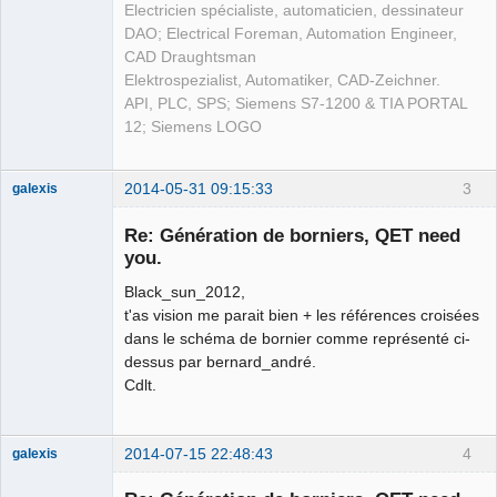
Electricien spécialiste, automaticien, dessinateur
DAO; Electrical Foreman, Automation Engineer,
CAD Draughtsman
Elektrospezialist, Automatiker, CAD-Zeichner.
API, PLC, SPS; Siemens S7-1200 & TIA PORTAL
12; Siemens LOGO
2014-05-31 09:15:33
3
galexis
Membre
Re: Génération de borniers, QET need
Offline
you.
Black_sun_2012,
t'as vision me parait bien + les références croisées
dans le schéma de bornier comme représenté ci-
dessus par bernard_andré.
Cdlt.
2014-07-15 22:48:43
4
galexis
Membre