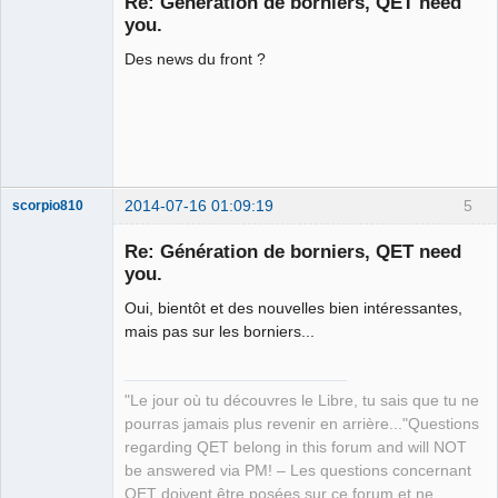
Re: Génération de borniers, QET need
Offline
you.
Des news du front ?
2014-07-16 01:09:19
5
scorpio810
Re: Génération de borniers, QET need
you.
Oui, bientôt et des nouvelles bien intéressantes,
mais pas sur les borniers...
"Le jour où tu découvres le Libre, tu sais que tu ne
QElectroTech
pourras jamais plus revenir en arrière..."Questions
Team
regarding QET belong in this forum and will NOT
Manager,
Developer,
be answered via PM! – Les questions concernant
Packager
QET doivent être posées sur ce forum et ne