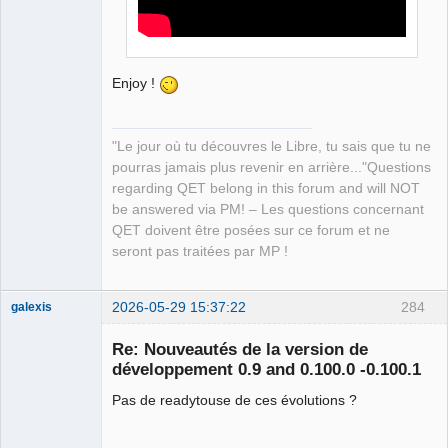
Enjoy !
"Le jour où tu découvres le Libre, tu sais que tu ne
pourras jamais plus revenir en arrière..."Questions
regarding QET belong in this forum and will NOT
be answered via PM! – Les questions concernant
QET doivent être posées sur ce forum et ne
seront pas traitées par MP !
2026-05-29 15:37:22
284
galexis
Membre
Re: Nouveautés de la version de
Offline
développement 0.9 and 0.100.0 -0.100.1
Pas de readytouse de ces évolutions ?