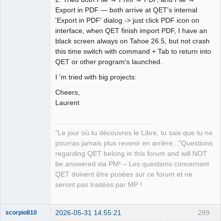
QElectroTech
Team
Export in PDF — both arrive at QET's internal
Manager,
'Export in PDF' dialog -> just click PDF icon on
Developer,
Packager
interface, when QET finish import PDF, I have an
Offline
black screen always on Tahoe 26.5, but not crash
this time switch with command + Tab to return into
QET or other program's launched.
I 'm tried with big projects:
Cheers,
Laurent
"Le jour où tu découvres le Libre, tu sais que tu ne
pourras jamais plus revenir en arrière..."Questions
regarding QET belong in this forum and will NOT
be answered via PM! – Les questions concernant
QET doivent être posées sur ce forum et ne
seront pas traitées par MP !
2026-05-31 14:55:21
289
scorpio810