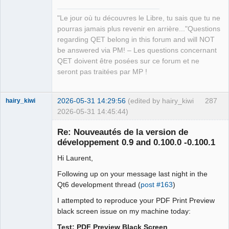
"Le jour où tu découvres le Libre, tu sais que tu ne
pourras jamais plus revenir en arrière..."Questions
regarding QET belong in this forum and will NOT
be answered via PM! – Les questions concernant
QET doivent être posées sur ce forum et ne
seront pas traitées par MP !
2026-05-31 14:29:56
(edited by hairy_kiwi
287
hairy_kiwi
2026-05-31 14:45:44)
Membre
Re: Nouveautés de la version de
Offline
développement 0.9 and 0.100.0 -0.100.1
Hi Laurent,
Following up on your message last night in the
Qt6 development thread (
post #163
)
I attempted to reproduce your PDF Print Preview
black screen issue on my machine today:
Test: PDF Preview Black Screen