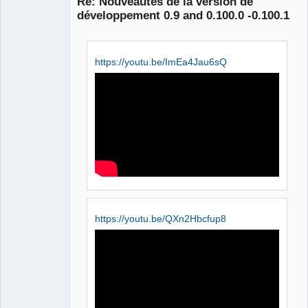
Re: Nouveautés de la version de
développement 0.9 and 0.100.0 -0.100.1
https://youtu.be/ImEa4Jau6sQ
QElectroTech
Team
Manager,
Developer,
Packager
Offline
https://youtu.be/QXn2Hbcfup8