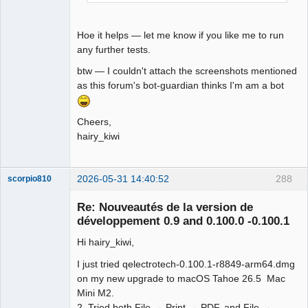
Hoe it helps — let me know if you like me to run
any further tests.
btw — I couldn't attach the screenshots mentioned
as this forum's bot-guardian thinks I'm am a bot
Cheers,
hairy_kiwi
2026-05-31 14:40:52
288
scorpio810
Re: Nouveautés de la version de
développement 0.9 and 0.100.0 -0.100.1
Hi hairy_kiwi,
I just tried qelectrotech-0.100.1-r8849-arm64.dmg
on my new upgrade to macOS Tahoe 26.5 Mac
Mini M2.
2. Tried both File → Print → PDF, and File →