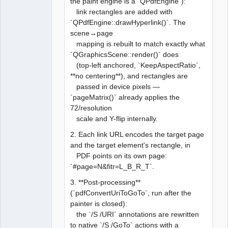
the paint engine is a `QPdfEngine`):
link rectangles are added with
`QPdfEngine::drawHyperlink()`. The
scene→page
mapping is rebuilt to match exactly what
`QGraphicsScene::render()` does
(top-left anchored, `KeepAspectRatio`,
**no centering**), and rectangles are
passed in device pixels —
`pageMatrix()` already applies the
72/resolution
scale and Y-flip internally.
2. Each link URL encodes the target page
and the target element's rectangle, in
PDF points on its own page:
`#page=N&fitr=L_B_R_T`.
3. **Post-processing**
(`pdfConvertUriToGoTo`, run after the
painter is closed):
the `/S /URI` annotations are rewritten
to native `/S /GoTo` actions with a