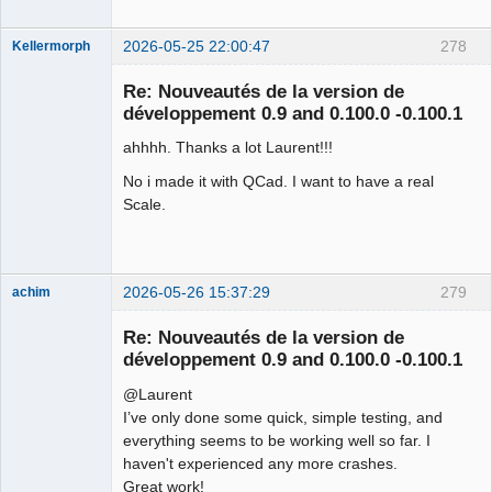
2026-05-25 22:00:47
278
Kellermorph
Membre
Re: Nouveautés de la version de
Offline
développement 0.9 and 0.100.0 -0.100.1
ahhhh. Thanks a lot Laurent!!!
No i made it with QCad. I want to have a real
Scale.
2026-05-26 15:37:29
279
achim
Membre
Re: Nouveautés de la version de
Offline
développement 0.9 and 0.100.0 -0.100.1
@Laurent
I’ve only done some quick, simple testing, and
everything seems to be working well so far. I
haven't experienced any more crashes.
Great work!