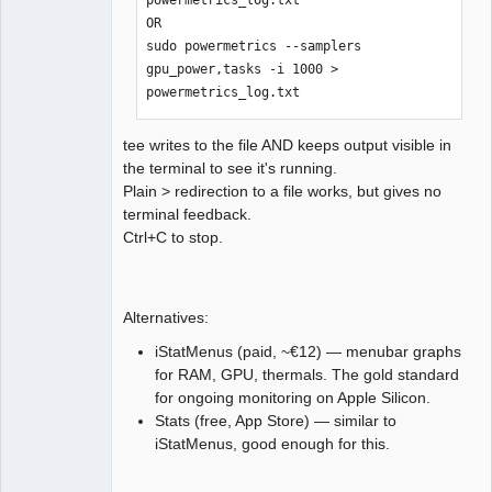
OR

sudo powermetrics --samplers 
gpu_power,tasks -i 1000 > 
powermetrics_log.txt
tee writes to the file AND keeps output visible in
the terminal to see it's running.
Plain > redirection to a file works, but gives no
terminal feedback.
Ctrl+C to stop.
Alternatives:
iStatMenus (paid, ~€12) — menubar graphs
for RAM, GPU, thermals. The gold standard
for ongoing monitoring on Apple Silicon.
Stats (free, App Store) — similar to
iStatMenus, good enough for this.