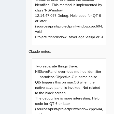
identifier. This method is implemented by
class 'NSWindow'
12:14:47.097 Debug: Help code for QT 6
or later
(sources/print/projectprintwindow.cpp:604,
void
ProjectPrintWindow::savePageSetupForCurrentPr
Claude notes:
Two separate things there:
NSSavePanel overrides method identifier
— harmless Objective-C runtime noise.
Qt5 triggers this on macOS when the
native save panel is invoked. Not related
to the black screen.
The debug line is more interesting: Help
code for QT 6 or later
(sources/print/projectprintwindow.cpp:604,