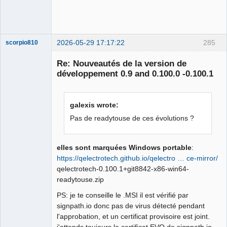
2026-05-29 17:17:22
285
scorpio810
Re: Nouveautés de la version de
développement 0.9 and 0.100.0 -0.100.1
galexis wrote:
Pas de readytouse de ces évolutions ?
QElectroTech
Team
elles sont marquées Windows portable
:
Manager,
https://qelectrotech.github.io/qelectro … ce-mirror/
Developer,
Packager
qelectrotech-0.100.1+git8842-x86-win64-
readytouse.zip
Offline
PS: je te conseille le .MSI il est vérifié par
signpath.io donc pas de virus détecté pendant
l'approbation, et un certificat provisoire est joint.
j'attends toujours le certificat EVO de signpath.io,