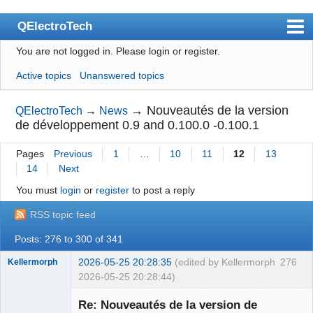
QElectroTech
You are not logged in.
Please login or register.
Index
Active topics
Unanswered topics
User list
Search
→
Nouveautés de la version
QElectroTech
→
News
de développement 0.9 and 0.100.0 -0.100.1
Register
Pages
Previous
1
…
10
11
12
13
Login
14
Next
Site officiel
You must
login
or
register
to post a reply
Wiki
RSS topic feed
BugTracker
Posts: 276 to 300 of 341
Videos
2026-05-25 20:28:35
(edited by Kellermorph
276
Kellermorph
2026-05-25 20:28:44)
Manual 0.9
Membre
Re: Nouveautés de la version de
Offline
Manual 0.8_cs