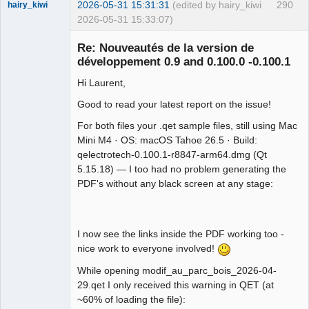
2026-05-31 15:31:31
(edited by hairy_kiwi
290
hairy_kiwi
2026-05-31 15:33:07)
Membre
Re: Nouveautés de la version de
Offline
développement 0.9 and 0.100.0 -0.100.1
Hi Laurent,
Good to read your latest report on the issue!
For both files your .qet sample files, still using Mac
Mini M4 · OS: macOS Tahoe 26.5 · Build:
qelectrotech-0.100.1-r8847-arm64.dmg (Qt
5.15.18) — I too had no problem generating the
PDF's without any black screen at any stage:
I now see the links inside the PDF working too -
nice work to everyone involved!
While opening modif_au_parc_bois_2026-04-
29.qet I only received this warning in QET (at
~60% of loading the file):