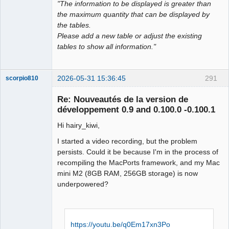
"The information to be displayed is greater than
the maximum quantity that can be displayed by
the tables.
Please add a new table or adjust the existing
tables to show all information."
2026-05-31 15:36:45
291
scorpio810
Re: Nouveautés de la version de
développement 0.9 and 0.100.0 -0.100.1
Hi hairy_kiwi,
I started a video recording, but the problem
persists. Could it be because I'm in the process of
recompiling the MacPorts framework, and my Mac
mini M2 (8GB RAM, 256GB storage) is now
QElectroTech
Team
underpowered?
Manager,
Developer,
Packager
Offline
https://youtu.be/q0Em17xn3Po