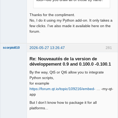
Thanks for the compliment.
No, I do it using my Python add-on. It only takes a
few clicks. I've also made it available here on the
forum.
2026-05-27 13:26:47
281
scorpio810
Re: Nouveautés de la version de
développement 0.9 and 0.100.0 -0.100.1
By the way, Qt5 or Qt6 allow you to integrate
Python scripts,
for example
https://forum.qt.io/topic/109216/embed-
… -my-qt-
app
QElectroTech
Team
But I don’t know how to package it for all
Manager,
platforms...
Developer,
Packager