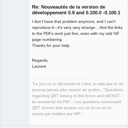
Re: Nouveautés de la version de
développement 0.9 and 0.100.0 -0.100.1
I don't have that problem anymore, and I can't
reproduce it—it's very very strange... And the links
to the PDFs work just fine, even with my odd %F
page numbering.
Thanks for your help.
QElectroTech
Team
Manager,
Regards,
Developer,
Packager
Laurent
Offline
"Le jour où tu découvres le Libre, tu sais que tu ne
pourras jamais plus revenir en arrière..."Questions
regarding QET belong in this forum and will NOT
be answered via PM! – Les questions concernant
QET doivent être posées sur ce forum et ne
seront pas traitées par MP !