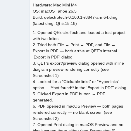
Hardware: Mac Mini M4
OS: macOS Tahoe 26.5
Build: qelectrotech-0.100.1-r8847-arm64.dmg
(latest dmg, Qt 5.15.18)
1. Opened QElectroTech and loaded a test project
with two folios
2. Tried both File → Print → PDF, and File →
Export in PDF — both arrive at QET's internal
'Export in PDF' dialog
3. QET's export/preview dialog opened with inline
diagram preview rendering correctly (see
Screenshot 1)
4. Looked for a "Clickable links" or "Hyperlinks"
option — **not found** in the 'Export in PDF' dialog
5. Clicked Export in PDF button → PDF
generated.
6. PDF opened in macOS Preview — both pages
rendered correctly — no blank screen (see
Screenshot 2)
7. Opened Print dialog in macOS Preview and no
blank screen there either (see Screenshot 3)