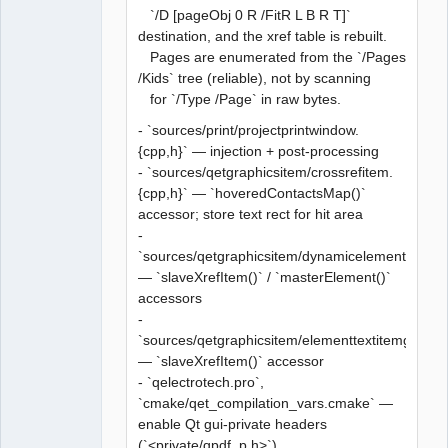
`/D [pageObj 0 R /FitR L B R T]`
destination, and the xref table is rebuilt.
Pages are enumerated from the `/Pages
/Kids` tree (reliable), not by scanning
for `/Type /Page` in raw bytes.
- `sources/print/projectprintwindow.
{cpp,h}` — injection + post-processing
- `sources/qetgraphicsitem/crossrefitem.
{cpp,h}` — `hoveredContactsMap()`
accessor; store text rect for hit area
-
`sources/qetgraphicsitem/dynamicelementtextite
— `slaveXrefItem()` / `masterElement()`
accessors
-
`sources/qetgraphicsitem/elementtextitemgroup.
— `slaveXrefItem()` accessor
- `qelectrotech.pro`,
`cmake/qet_compilation_vars.cmake` —
enable Qt gui-private headers
(`<private/qpdf_p.h>`)