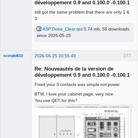
développement 0.9 and 0.100.0 -0.100.1
Github
still got the same problem that there are only 1 &
3.
Google_Search
ASP Doba_Clear.qet
5.74 mb, 56 downloads
since 2026-05-25
2026-05-25 20:55:49
277
scorpio810
Re: Nouveautés de la version de
développement 0.9 and 0.100.0 -0.100.1
Fixed your 3 contacts was simple not power.
BTW, I love your cabinet page, very nice.
You use QET for this?
QElectroTech
Team
Manager,
Developer,
Packager