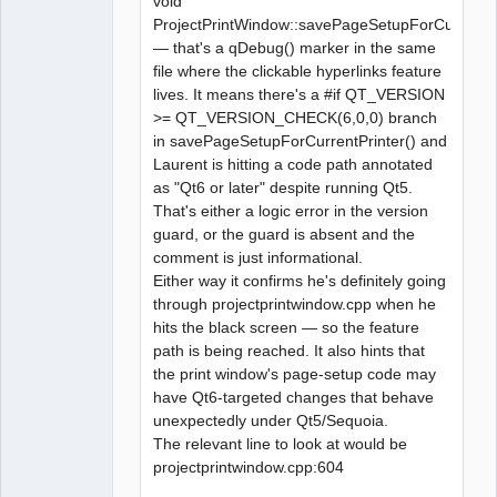
void
ProjectPrintWindow::savePageSetupForCurrentPr
— that's a qDebug() marker in the same
file where the clickable hyperlinks feature
lives. It means there's a #if QT_VERSION
>= QT_VERSION_CHECK(6,0,0) branch
in savePageSetupForCurrentPrinter() and
Laurent is hitting a code path annotated
as "Qt6 or later" despite running Qt5.
That's either a logic error in the version
guard, or the guard is absent and the
comment is just informational.
Either way it confirms he's definitely going
through projectprintwindow.cpp when he
hits the black screen — so the feature
path is being reached. It also hints that
the print window's page-setup code may
have Qt6-targeted changes that behave
unexpectedly under Qt5/Sequoia.
The relevant line to look at would be
projectprintwindow.cpp:604