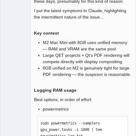
these days, presumably for this kind of reason.
I put the latest symptoms to Claude, highlighting
the intermittent nature of the issue...
Key context
M2 Mac Mini with 8GB uses unified memory
— RAM and VRAM are the same pool.
Large QET projects + Qt's PDF rendering will
compete directly with display compositing.
8GB unified on M2 is genuinely tight for large
PDF rendering — the suspicion is reasonable.
Logging RAM usage
Best options, in order of effort:
powermetrics
sudo powermetrics --samplers 
gpu_power,tasks -i 1000 | tee 
powermetrics_log.txt
