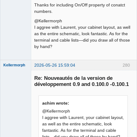
Thanks for including On/Off property of conatct
numbers.
@Kellermorph
I aggree with Laurent, your cabinet layout, as well
as the entire schematic, look fantastic. As for the
terminal and cable lists—did you draw all of those
by hand?
2026-05-26 15:59:04
280
Kellermorph
Membre
Re: Nouveautés de la version de
Offline
développement 0.9 and 0.100.0 -0.100.1
achim wrote:
@Kellermorph
I aggree with Laurent, your cabinet layout,
as well as the entire schematic, look
fantastic. As for the terminal and cable
lists—did you draw all of those by hand?