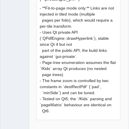
- **Fit-to-page mode only.** Links are not
injected in tiled mode (multiple
pages per folio), which would require a
per-tile transform.
- Uses Qt private API
(`QPdfEngine::drawHyperlink`), stable
since Qt 4 but not
part of the public API; the build links
against `gui-private`.
- Page-tree enumeration assumes the flat
`/Kids` array Qt produces (no nested
page trees).
- The frame zoom is controlled by two
constants in `destRectPdf` (`pad`,
`minSide`) and can be tuned.
- Tested on Qt5; the `/Kids` parsing and
`pageMatrix` behaviour are identical on
Qt6.