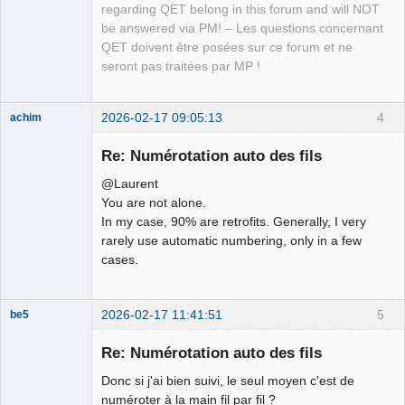
Developer,
regarding QET belong in this forum and will NOT
Packager
be answered via PM! – Les questions concernant
Offline
QET doivent être posées sur ce forum et ne
seront pas traitées par MP !
2026-02-17 09:05:13
4
achim
Membre
Re: Numérotation auto des fils
Offline
@Laurent
You are not alone.
In my case, 90% are retrofits. Generally, I very
rarely use automatic numbering, only in a few
cases.
2026-02-17 11:41:51
5
be5
Membre
Re: Numérotation auto des fils
Offline
Donc si j'ai bien suivi, le seul moyen c'est de
numéroter à la main fil par fil ?