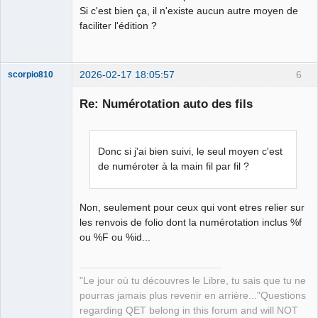
Si c'est bien ça, il n'existe aucun autre moyen de
faciliter l'édition ?
2026-02-17 18:05:57
6
scorpio810
Re: Numérotation auto des fils
Donc si j'ai bien suivi, le seul moyen c'est
de numéroter à la main fil par fil ?
Non, seulement pour ceux qui vont etres relier sur
QElectroTech
Team
les renvois de folio dont la numérotation inclus %f
Manager,
ou %F ou %id...
Developer,
Packager
Offline
"Le jour où tu découvres le Libre, tu sais que tu ne
pourras jamais plus revenir en arrière..."Questions
regarding QET belong in this forum and will NOT