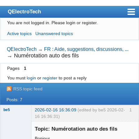
QElectroTech
You are not logged in.
Please login or register.
Index
Active topics
Unanswered topics
User list
Search
QElectroTech
→
FR : Aide, suggestions, discussions, ...
→
Numérotation auto des fils
Register
Pages
1
Login
You must
login
or
register
to post a reply
Site officiel
RSS topic feed
Wiki
Posts: 7
BugTracker
2026-02-16 16:36:09
(edited by be5 2026-02-
1
be5
Videos
16 16:36:31)
Membre
Manual 0.9
Topic: Numérotation auto des fils
Offline
Manual 0.8_cs
Bonjour,