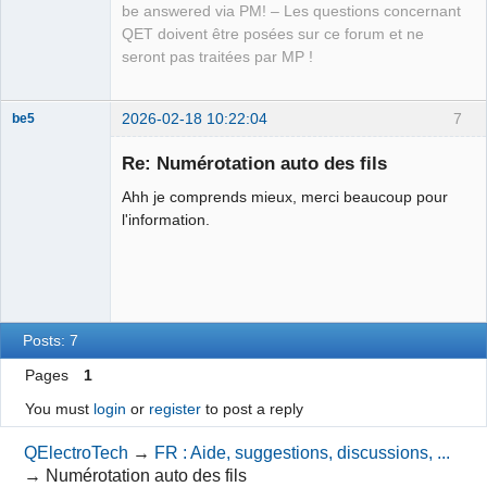
be answered via PM! – Les questions concernant
QET doivent être posées sur ce forum et ne
seront pas traitées par MP !
2026-02-18 10:22:04
7
be5
Membre
Re: Numérotation auto des fils
Offline
Ahh je comprends mieux, merci beaucoup pour
l'information.
Posts: 7
Pages
1
You must
login
or
register
to post a reply
QElectroTech
→
FR : Aide, suggestions, discussions, ...
→
Numérotation auto des fils