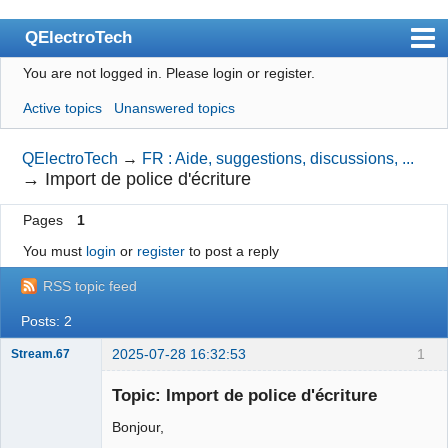
QElectroTech
You are not logged in.
Please login or register.
Index
Active topics
Unanswered topics
User list
Search
QElectroTech
→
FR : Aide, suggestions, discussions, ...
→
Import de police d'écriture
Register
Pages
1
Login
You must
login
or
register
to post a reply
Site officiel
RSS topic feed
Wiki
Posts: 2
BugTracker
2025-07-28 16:32:53
1
Stream.67
Videos
Nouveau
membre
Topic: Import de police d'écriture
Manual 0.9
Offline
Bonjour,
Manual 0.8_cs