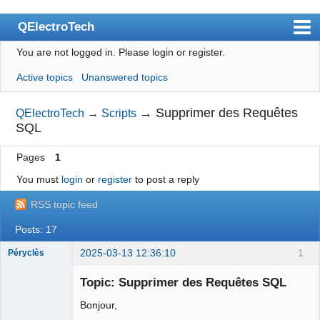
QElectroTech
You are not logged in.
Please login or register.
Index
Active topics
Unanswered topics
User list
Search
→
Supprimer des Requêtes
QElectroTech
→
Scripts
SQL
Register
Pages
1
Login
You must
login
or
register
to post a reply
Site officiel
RSS topic feed
Wiki
Posts: 17
BugTracker
2025-03-13 12:36:10
1
Péryclès
Videos
Membre
Topic: Supprimer des Requêtes SQL
Offline
Manual 0.9
Bonjour,
Manual 0.8_cs