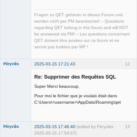
Fragen zu QET gehören in dieses Forum und
werden nicht per PM beantwortet! – Questions
regarding QET belong in this forum and will NOT
be answered via PM! – Les questions concernant
QET doivent être posées sur ce forum et ne
seront pas traitées par MP !
2025-03-15 17:21:43
12
Péryclès
Membre
Re: Supprimer des Requêtes SQL
Offline
Super Merci beaucoup,
Pour moi le fichier que je voulais était dans
C:\Users\<username>\AppData\Roaming\qet
2025-03-15 17:46:40
(edited by Péryclès
13
Péryclès
2025-03-15 17:54:57)