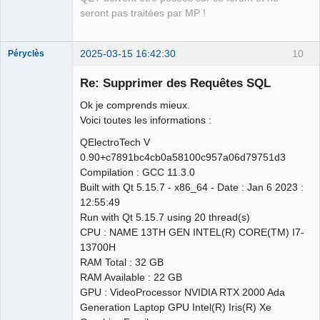
seront pas traitées par MP !
2025-03-15 16:42:30
10
Péryclès
Membre
Re: Supprimer des Requêtes SQL
Offline
Ok je comprends mieux.
Voici toutes les informations :
QElectroTech V
0.90+c7891bc4cb0a58100c957a06d79751d3
Compilation : GCC 11.3.0
Built with Qt 5.15.7 - x86_64 - Date : Jan 6 2023 :
12:55:49
Run with Qt 5.15.7 using 20 thread(s)
CPU : NAME 13TH GEN INTEL(R) CORE(TM) I7-
13700H
RAM Total : 32 GB
RAM Available : 22 GB
GPU : VideoProcessor NVIDIA RTX 2000 Ada
Generation Laptop GPU Intel(R) Iris(R) Xe