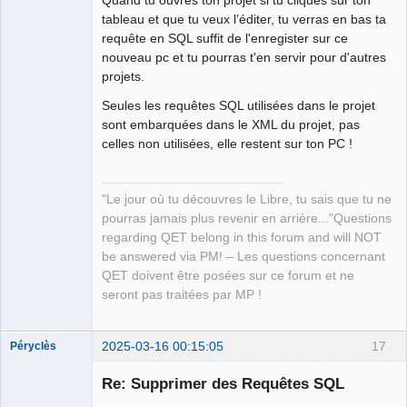
Quand tu ouvres ton projet si tu cliques sur ton
Packager
tableau et que tu veux l’éditer, tu verras en bas ta
Offline
requête en SQL suffit de l'enregister sur ce
nouveau pc et tu pourras t'en servir pour d'autres
projets.
Seules les requêtes SQL utilisées dans le projet
sont embarquées dans le XML du projet, pas
celles non utilisées, elle restent sur ton PC !
"Le jour où tu découvres le Libre, tu sais que tu ne
pourras jamais plus revenir en arrière..."Questions
regarding QET belong in this forum and will NOT
be answered via PM! – Les questions concernant
QET doivent être posées sur ce forum et ne
seront pas traitées par MP !
2025-03-16 00:15:05
17
Péryclès
Membre
Re: Supprimer des Requêtes SQL
Offline