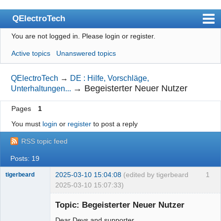
QElectroTech
You are not logged in.
Please login or register.
Index
Active topics
Unanswered topics
User list
Search
QElectroTech
→
DE : Hilfe, Vorschläge,
→
Begeisterter Neuer Nutzer
Unterhaltungen...
Register
Pages
1
Login
You must
login
or
register
to post a reply
Site officiel
RSS topic feed
Wiki
Posts: 19
BugTracker
2025-03-10 15:04:08
(edited by tigerbeard
1
tigerbeard
Videos
2025-03-10 15:07:33)
Nouveau
Manual 0.9
membre
Topic: Begeisterter Neuer Nutzer
Offline
Manual 0.8_cs
Dear Devs and supporter,