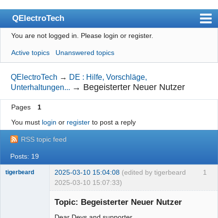
QElectroTech
You are not logged in.
Please login or register.
Index
Active topics
Unanswered topics
User list
Search
QElectroTech
→
DE : Hilfe, Vorschläge,
→
Begeisterter Neuer Nutzer
Unterhaltungen...
Register
Pages
1
Login
You must
login
or
register
to post a reply
Site officiel
RSS topic feed
Wiki
Posts: 19
BugTracker
2025-03-10 15:04:08
(edited by tigerbeard
1
tigerbeard
Videos
2025-03-10 15:07:33)
Nouveau
Manual 0.9
membre
Topic: Begeisterter Neuer Nutzer
Offline
Manual 0.8_cs
Dear Devs and supporter,