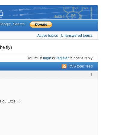
Google_Search
Active topics
Unanswered topics
e fly)
You must
login
or
register
to post a reply
RSS topic feed
1
 ou Excel...).