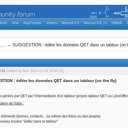
ficiel
Wiki
BugTracker
Videos
Manual 0.9
Manual 0.8_cs
Github
→
SUGGESTION : éditer les données QET dans un tableur (on th
 ...
0:31
(edited by Nuri 2014-03-05 14:44:31)
TION : éditer les données QET dans un tableur (on the fly)
s gérées par QET par l'intermédiaire d'un tableur (propre tableur QET ou LibreOffice
tion de l'idée :
s éléments (bornes, contacts... ou même des folios ou des projets)
nouveau bouton "éditer dans le tableur"