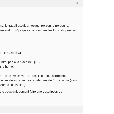
4
in... le travail est gigantesque, personne ne pourra
entend... il n'y a qu'à voir comment les logiciels pros se
 de la GUI de QET.
faire, pas à la place de QET).
 une honte.
! Hop, je switch vers LibreOffice, modifs terminées je
ettant de switcher très rapidement de l'un à l'autre (sans
urd à l'utilisation).
er, je peux uniquement faire une description de
5