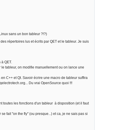
 Linux sans un bon tableur ?!?)
des répertoires lus et écrits par QET et le tableur. Je suis
s à QET.
r le tableur, on modifie manuellement ou on lance une
 C++ et Qt. Savoir écrire une macro de tableur suffira
electrotech.org... Du vrai OpenSource quoi !!!
toutes les fonctions d'un tableur à disposition (et il faut
 fait "on the fly" (ou presque...) et ca, je ne sais pas si