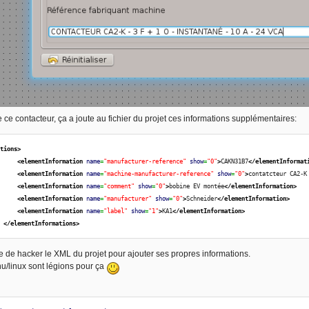
 ce contacteur, ça a joute au fichier du projet ces informations supplémentaires:
ations
>
<elementInformation
name
=
"manufacturer-reference"
show
=
"0"
>
CAKN31B7
</elementInformat
<elementInformation
name
=
"machine-manufacturer-reference"
show
=
"0"
>
contatcteur CA2-K
<elementInformation
name
=
"comment"
show
=
"0"
>
bobine EV montée
</elementInformation
>
<elementInformation
name
=
"manufacturer"
show
=
"0"
>
Schneider
</elementInformation
>
<elementInformation
name
=
"label"
show
=
"1"
>
KA1
</elementInformation
>
</elementInformations
>
ble de hacker le XML du projet pour ajouter ses propres informations.
nu/linux sont légions pour ça