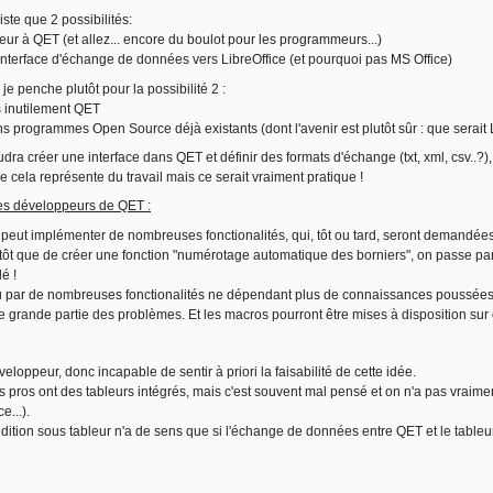
iste que 2 possibilités:
leur à QET (et allez... encore du boulot pour les programmeurs...)
interface d'échange de données vers LibreOffice (et pourquoi pas MS Office)
e penche plutôt pour la possibilité 2 :
as inutilement QET
ons programmes Open Source déjà existants (dont l'avenir est plutôt sûr : que serait
dra créer une interface dans QET et définir des formats d'échange (txt, xml, csv..?), 
 cela représente du travail mais ce serait vraiment pratique !
es développeurs de QET :
n peut implémenter de nombreuses fonctionalités, qui, tôt ou tard, seront demandée
tôt que de créer une fonction "numérotage automatique des borniers", on passe pa
é !
 par de nombreuses fonctionalités ne dépendant plus de connaissances poussées en
 grande partie des problèmes. Et les macros pourront être mises à disposition sur q
eloppeur, donc incapable de sentir à priori la faisabilité de cette idée.
 pros ont des tableurs intégrés, mais c'est souvent mal pensé et on n'a pas vraiment 
e...).
'édition sous tableur n'a de sens que si l'échange de données entre QET et le tableur se