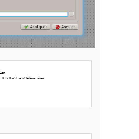
ion
>
  3F +1O
</elementInformation
>