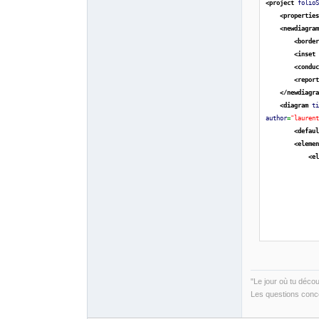
<project
folio
<propertie
<newdiagra
<borde
<inset
<condu
<repor
</newdiagr
<diagram
t
author
=
"lauren
<defau
<eleme
<e
"Le jour où tu déco
Les questions conce