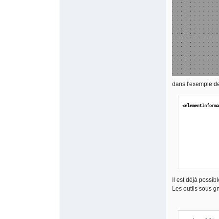
dans l'exemple de
<elementInform
Il est déjà possi
Les outils sous g