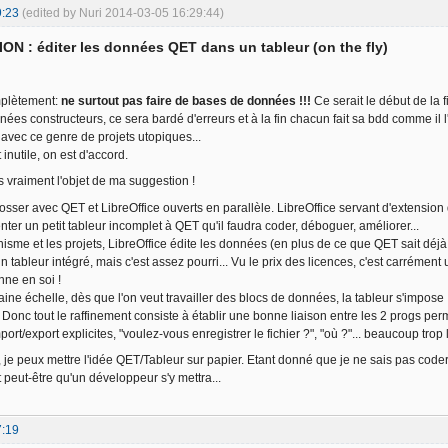
<elementInformation
name
=
"comment"
show
=
"0"
>
bobine EV montée
</elementInformation
>
9:23
(edited by Nuri 2014-03-05 16:29:44)
<elementInformation
name
=
"manufacturer"
show
=
"0"
>
Schneider
</elementInformation
>
<elementInformation
name
=
"label"
show
=
"1"
>
KA1
</elementInformation
>
N : éditer les données QET dans un tableur (on the fly)
</elementInformations
>
element
>
ents
>
omplètement:
ne surtout pas faire de bases de données !!!
Ce serait le début de la f
nées constructeurs, ce sera bardé d'erreurs et à la fin chacun fait sa bdd comme il l'
n
>
 avec ce genre de projets utopiques...
ory
name
=
"import"
>
 inutile, on est d'accord.
ames
>
s vraiment l'objet de ma suggestion !
<name
lang
=
"ru"
>
Импортированные элементы
</name
>
<name
lang
=
"el"
>
Εισηγμένα στοιχεία
</name
>
osser avec QET et LibreOffice ouverts en parallèle. LibreOffice servant d'extension
<name
lang
=
"en"
>
Imported elements
</name
>
ter un petit tableur incomplet à QET qu'il faudra coder, déboguer, améliorer...
<name
lang
=
"it"
>
Elementi importati
</name
>
isme et les projets, LibreOffice édite les données (en plus de ce que QET sait déjà 
<name
lang
=
"fr"
>
Éléments importés
</name
>
 tableur intégré, mais c'est assez pourri... Vu le prix des licences, c'est carrément
<name
lang
=
"pl"
>
Elementy importowane
</name
>
nne en soi !
<name
lang
=
"es"
>
Elementos importados
</name
>
taine échelle, dès que l'on veut travailler des blocs de données, la tableur s'impose 
<name
lang
=
"cs"
>
Zavedené prvky
</name
>
Donc tout le raffinement consiste à établir une bonne liaison entre les 2 progs perm
names
>
ort/export explicites, "voulez-vous enregistrer le fichier ?", "où ?"... beaucoup trop lo
ategory
name
=
"03relayage"
>
rêt, je peux mettre l'idée QET/Tableur sur papier. Etant donné que je ne sais pas cod
<names
>
 peut-être qu'un développeur s'y mettra...
<name
lang
=
"el"
>
Καλωδίωση
</name
>
<name
lang
=
"en"
>
Wiring
</name
>
<name
lang
=
"it"
>
Cablaggio
</name
>
7:19
<name
lang
=
"fr"
>
Relayage
</name
>