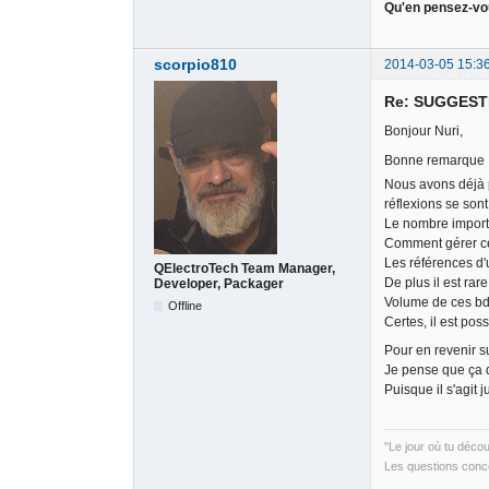
Qu'en pensez-vo
scorpio810
2014-03-05 15:3
Re: SUGGESTIO
Bonjour Nuri,
Bonne remarque
Nous avons déjà 
réflexions se sont
Le nombre importa
Comment gérer ce
Les références d'u
QElectroTech Team Manager,
De plus il est ra
Developer, Packager
Volume de ces b
Offline
Certes, il est po
Pour en revenir su
Je pense que ça 
Puisque il s'agit 
"Le jour où tu déco
Les questions conce