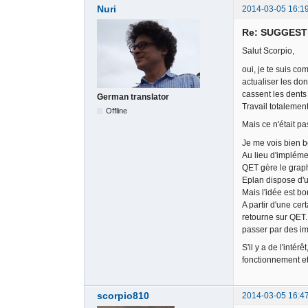
Nuri
2014-03-05 16:1
Re: SUGGESTIO
Salut Scorpio,
</
</elem
oui, je te suis c
</diagram
>
actualiser les don
<collectio
cassent les dents
German translator
<categ
Travail totalement
Offline
<n
Mais ce n'était pa
Je me vois bien b
Au lieu d'implémen
QET gère le graph
Eplan dispose d'un
Mais l'idée est bo
A partir d'une cer
retourne sur QET. 
</
passer par des imp
<c
S'il y a de l'inté
fonctionnement et
scorpio810
2014-03-05 16:4