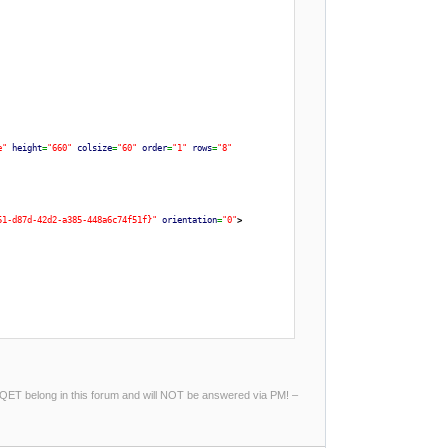
e"
height
=
"660"
colsize
=
"60"
order
=
"1"
rows
=
"8"
51-d87d-42d2-a385-448a6c74f51f}"
orientation
=
"0"
>
ng QET belong in this forum and will NOT be answered via PM! –
ion
>
  3F +1O
</elementInformation
>