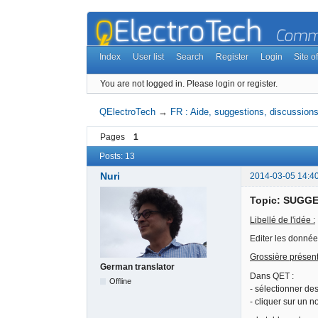
Index
User list
Search
Register
Login
Site of
You are not logged in.
Please login or register.
QElectroTech
→
FR : Aide, suggestions, discussions,
Pages
1
Posts: 13
Nuri
2014-03-05 14:4
Topic: SUGGES
Libellé de l'idée :
Editer les donnée
Grossière présenta
German translator
Dans QET :
Offline
- sélectionner de
- cliquer sur un 