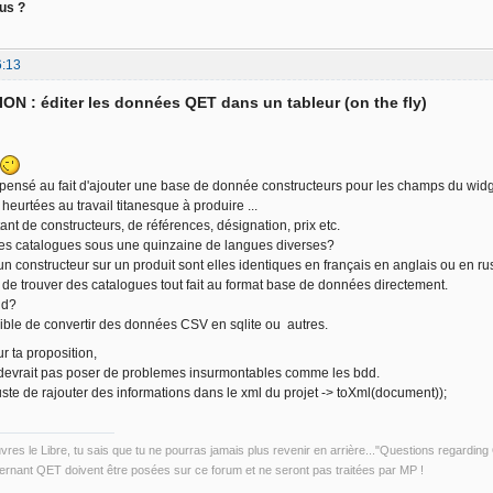
us ?
6:13
N : éditer les données QET dans un tableur (on the fly)
pensé au fait d'ajouter une base de donnée constructeurs pour les champs du wid
 heurtées au travail titanesque à produire ...
nt de constructeurs, de références, désignation, prix etc.
s catalogues sous une quinzaine de langues diverses?
n constructeur sur un produit sont elles identiques en français en anglais ou en rus
re de trouver des catalogues tout fait au format base de données directement.
dd?
ssible de convertir des données CSV en sqlite ou autres.
r ta proposition,
devrait pas poser de problemes insurmontables comme les bdd.
juste de rajouter des informations dans le xml du projet -> toXml(document));
uvres le Libre, tu sais que tu ne pourras jamais plus revenir en arrière..."Questions regardi
rnant QET doivent être posées sur ce forum et ne seront pas traitées par MP !