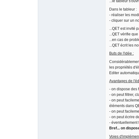
...le tableur s'ouvr
Dans le tableur :
- réaliser les mod
- cliquer sur un 
...QET est invité 
...QET vérifie que
...en cas de probl
...QET écrit les n
Buts de l'idée :
Considérablement 
les propriétés d'
Editer automatiqu
Avantages de l'édi
- on dispose des 
- on peut filtrer
- on peut facilem
éléments dans Q
- on peut facileme
- on peut écrire d
- éventuellement 
Bref... on dispose
Voies d'implémen