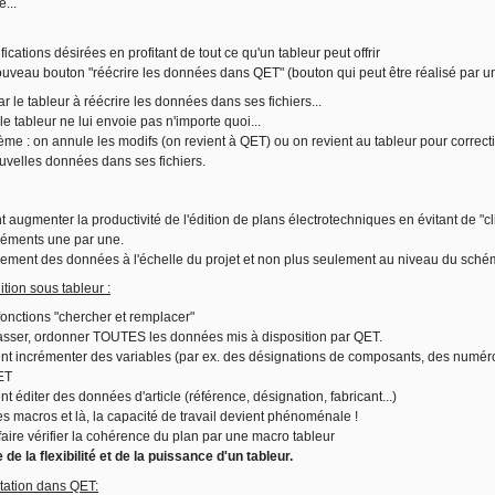
e...
ifications désirées en profitant de tout ce qu'un tableur peut offrir
nouveau bouton "réécrire les données dans QET" (bouton qui peut être réalisé par u
par le tableur à réécrire les données dans ses fichiers...
 le tableur ne lui envoie pas n'importe quoi...
ème : on annule les modifs (on revient à QET) ou on revient au tableur pour correcti
ouvelles données dans ses fichiers.
augmenter la productivité de l'édition de plans électrotechniques en évitant de 
éléments une par une.
ement des données à l'échelle du projet et non plus seulement au niveau du sché
tion sous tableur :
fonctions "chercher et remplacer"
, classer, ordonner TOUTES les données mis à disposition par QET.
ent incrémenter des variables (par ex. des désignations de composants, des numéro
ET
nt éditer des données d'article (référence, désignation, fabricant...)
es macros et là, la capacité de travail devient phénoménale !
faire vérifier la cohérence du plan par une macro tableur
 de la flexibilité et de la puissance d'un tableur.
tation dans QET: