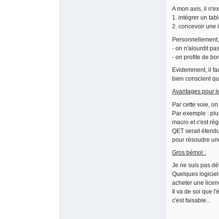
A mon avis, il n'ex
1. intégrer un tab
2. concevoir une 
Personnellement, j
- on n'alourdit p
- on profite de b
Evidemment, il fau
bien conscient que
Avantages pour l
Par cette voie, o
Par exemple : plu
macro et c'est régl
QET serait étendu
pour résoudre une
Gros bémol :
Je ne suis pas dév
Quelques logiciels
acheter une licenc
Il va de soi que l
c'est faisable...