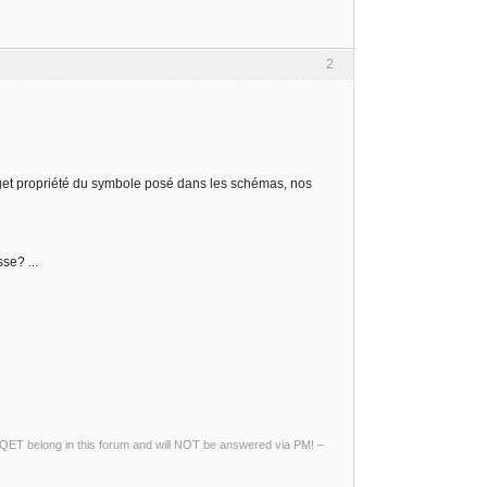
2
get propriété du symbole posé dans les schémas, nos
se? ...
ng QET belong in this forum and will NOT be answered via PM! –