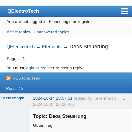
QElectroTech
You are not logged in.
Please login or register.
Index
Active topics
Unanswered topics
User list
Search
→
Deos Steuerung
QElectroTech
→
Elements
Register
Pages
1
Login
You must
login
or
register
to post a reply
Site officiel
RSS topic feed
Wiki
Posts: 12
BugTracker
2024-10-14 19:57:51
(edited by Kellermorph
1
Kellermorph
2024-10-14 20:00:47)
Videos
Membre
Topic: Deos Steuerung
Offline
Manual 0.9
Guten Tag,
Manual 0.8_cs