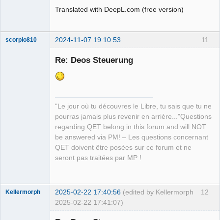
Translated with DeepL.com (free version)
2024-11-07 19:10:53
11
scorpio810
Re: Deos Steuerung
"Le jour où tu découvres le Libre, tu sais que tu ne
pourras jamais plus revenir en arrière..."Questions
regarding QET belong in this forum and will NOT
QElectroTech
be answered via PM! – Les questions concernant
Team
QET doivent être posées sur ce forum et ne
Manager,
Developer,
seront pas traitées par MP !
Packager
Offline
2025-02-22 17:40:56
(edited by Kellermorph
12
Kellermorph
2025-02-22 17:41:07)
Membre