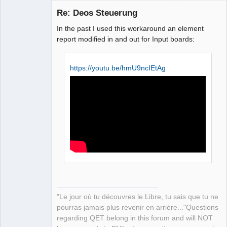
Re: Deos Steuerung
In the past I used this workaround an element
report modified in and out for Input boards:
https://youtu.be/hmU9ncIEtAg
QElectroTech
Team
Manager,
Developer,
Packager
Offline
"Le jour où tu découvres le Libre, tu sais que tu ne
pourras jamais plus revenir en arrière..."Questions
regarding QET belong in this forum and will NOT