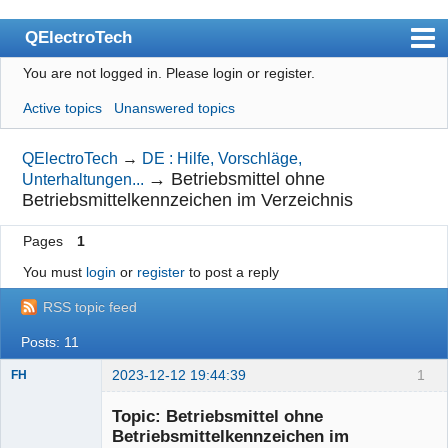
QElectroTech
You are not logged in.
Please login or register.
Index
Active topics
Unanswered topics
User list
Search
QElectroTech
→
DE : Hilfe, Vorschläge,
→
Betriebsmittel ohne
Unterhaltungen...
Register
Betriebsmittelkennzeichen im Verzeichnis
Login
Pages
1
Site officiel
You must
login
or
register
to post a reply
Wiki
RSS topic feed
BugTracker
Posts: 11
Videos
2023-12-12 19:44:39
1
FH
Membre
Manual 0.9
Topic: Betriebsmittel ohne
Offline
Betriebsmittelkennzeichen im
Manual 0.8_cs