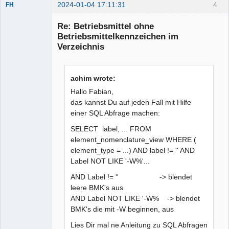
2024-01-04 17:11:31
4
FH
Membre
Re: Betriebsmittel ohne
Offline
Betriebsmittelkennzeichen im
Verzeichnis
achim wrote:
Hallo Fabian,
das kannst Du auf jeden Fall mit Hilfe
einer SQL Abfrage machen:
SELECT label, ... FROM
element_nomenclature_view WHERE (
element_type = ...) AND label != '' AND
Label NOT LIKE '-W%'...
AND Label != '' -> blendet
leere BMK's aus
AND Label NOT LIKE '-W% -> blendet
BMK's die mit -W beginnen, aus
Lies Dir mal ne Anleitung zu SQL Abfragen