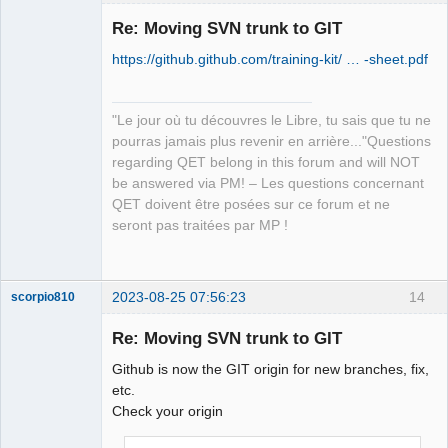
Re: Moving SVN trunk to GIT
https://github.github.com/training-kit/ … -sheet.pdf
"Le jour où tu découvres le Libre, tu sais que tu ne
pourras jamais plus revenir en arrière..."Questions
regarding QET belong in this forum and will NOT
QElectroTech
be answered via PM! – Les questions concernant
Team
QET doivent être posées sur ce forum et ne
Manager,
Developer,
seront pas traitées par MP !
Packager
Offline
2023-08-25 07:56:23
14
scorpio810
Re: Moving SVN trunk to GIT
Github is now the GIT origin for new branches, fix,
etc.
Check your origin