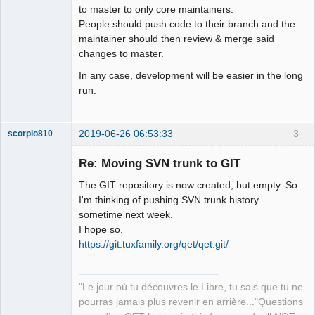
to master to only core maintainers.
People should push code to their branch and the
maintainer should then review & merge said
changes to master.
In any case, development will be easier in the long
run.
2019-06-26 06:53:33
3
scorpio810
Re: Moving SVN trunk to GIT
The GIT repository is now created, but empty. So
I'm thinking of pushing SVN trunk history
sometime next week.
I hope so.
https://git.tuxfamily.org/qet/qet.git/
QElectroTech
Team
"Le jour où tu découvres le Libre, tu sais que tu ne
Manager,
Developer,
pourras jamais plus revenir en arrière..."Questions
Packager