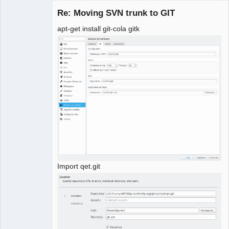
Re: Moving SVN trunk to GIT
apt-get install git-cola gitk
QElectroTech
Team
Manager,
Developer,
Packager
Offline
Import qet.git