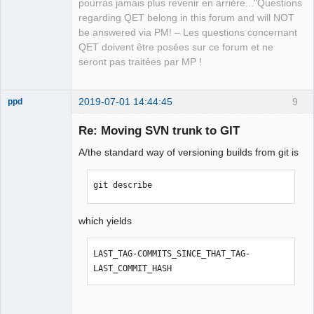
pourras jamais plus revenir en arrière..."Questions
regarding QET belong in this forum and will NOT
be answered via PM! – Les questions concernant
QET doivent être posées sur ce forum et ne
seront pas traitées par MP !
2019-07-01 14:44:45
9
ppd
Membre
Re: Moving SVN trunk to GIT
Offline
A/the standard way of versioning builds from git is
git describe
which yields
LAST_TAG-COMMITS_SINCE_THAT_TAG-
LAST_COMMIT_HASH