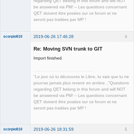
regarding QET belong in this forum and will NOT
Offline
be answered via PM! – Les questions concernant
QET doivent être posées sur ce forum et ne
seront pas traitées par MP !
2019-06-26 17:46:28
4
scorpio810
Re: Moving SVN trunk to GIT
Import finished.
"Le jour où tu découvres le Libre, tu sais que tu ne
pourras jamais plus revenir en arrière..."Questions
regarding QET belong in this forum and will NOT
QElectroTech
be answered via PM! – Les questions concernant
Team
QET doivent être posées sur ce forum et ne
Manager,
Developer,
seront pas traitées par MP !
Packager
Offline
2019-06-26 18:31:59
5
scorpio810