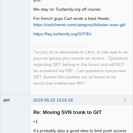
We stay on Tuxfamily.org off course.
Github
For french guys Carl wrote a best Howto :
Google_Search
QElectroTech
https://carlchenet.com/category/debuter-avec-git/
Team
Manager,
https://faq.tuxfamily.org/GIT/En
Developer,
Packager
Offline
"Le jour où tu découvres le Libre, tu sais que tu ne
pourras jamais plus revenir en arrière..."Questions
regarding QET belong in this forum and will NOT
be answered via PM! – Les questions concernant
QET doivent être posées sur ce forum et ne
seront pas traitées par MP !
2019-06-25 19:01:56
2
ppd
Membre
Re: Moving SVN trunk to GIT
Offline
+1
It's probably also a good idea to limit push access