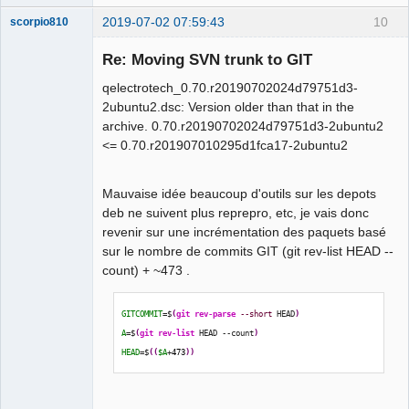
2019-07-02 07:59:43
10
scorpio810
Re: Moving SVN trunk to GIT
qelectrotech_0.70.r20190702024d79751d3-
2ubuntu2.dsc: Version older than that in the
archive. 0.70.r20190702024d79751d3-2ubuntu2
<= 0.70.r201907010295d1fca17-2ubuntu2
Mauvaise idée beaucoup d'outils sur les depots
QElectroTech
Team
deb ne suivent plus reprepro, etc, je vais donc
Manager,
revenir sur une incrémentation des paquets basé
Developer,
Packager
sur le nombre de commits GIT (git rev-list HEAD --
Offline
count) + ~473 .
GITCOMMIT
=$
(
git rev-parse
--short
 HEAD
)
A
=$
(
git rev-list
 HEAD --count
)
HEAD
=$
(
(
$A
+
473
)
)