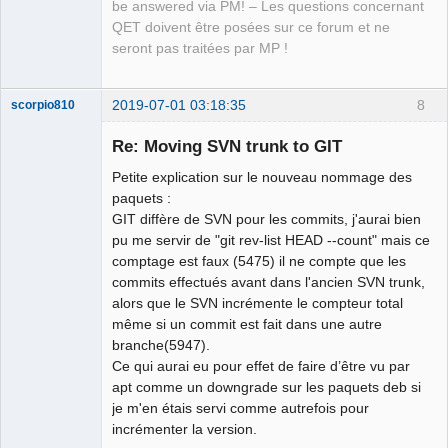
be answered via PM! – Les questions concernant
QET doivent être posées sur ce forum et ne
seront pas traitées par MP !
2019-07-01 03:18:35
8
scorpio810
Re: Moving SVN trunk to GIT
Petite explication sur le nouveau nommage des
paquets :
GIT diffère de SVN pour les commits, j'aurai bien
pu me servir de "git rev-list HEAD --count" mais ce
comptage est faux (5475) il ne compte que les
commits effectués avant dans l'ancien SVN trunk,
QElectroTech
alors que le SVN incrémente le compteur total
Team
même si un commit est fait dans une autre
Manager,
Developer,
branche(5947).
Packager
Ce qui aurai eu pour effet de faire d’être vu par
Offline
apt comme un downgrade sur les paquets deb si
je m'en étais servi comme autrefois pour
incrémenter la version.