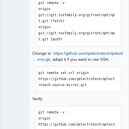
git remote -v

origin  
QElectroTech
git://git.tuxfamily.org/gitroot/qet/qe
Team
Manager,
t.git (fetch)

Developer,
origin  
Packager
git://git.tuxfamily.org/gitroot/qet/qe
Offline
t.git (push)
Change to
https://github.com/qelectrotech/qelectr
… irror.git,
adapt it if you want to use SSH..
git remote set-url origin 
https://github.com/qelectrotech/qelect
rotech-source-mirror.git
Verify:
git remote -v

origin  
https://github.com/qelectrotech/qelect