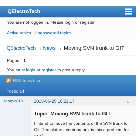
QElectroTech
You are not logged in.
Please login or register.
Index
Active topics
Unanswered topics
User list
Search
→
Moving SVN trunk to GIT
QElectroTech
→
News
Register
Pages
1
Login
You must
login
or
register
to post a reply
Site officiel
RSS topic feed
Wiki
Posts: 14
BugTracker
2019-06-25 18:22:17
1
scorpio810
Videos
Topic: Moving SVN trunk to GIT
I intend to move the contents of the SVN trunk to
Manual 0.9
Git. Translators, contributors: is this a problem for
Manual 0.8_cs
you?