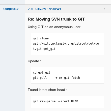
2019-06-29 19:30:49
7
scorpio810
Re: Moving SVN trunk to GIT
Using GIT as an anonymous user :
git clone 
git://git.tuxfamily.org/gitroot/qet/qe
t.git qet_git
QElectroTech
Team
Update :
Manager,
Developer,
Packager
cd qet_git

Offline
git pull     # or git fetch
Found latest short head :
git rev-parse --short HEAD