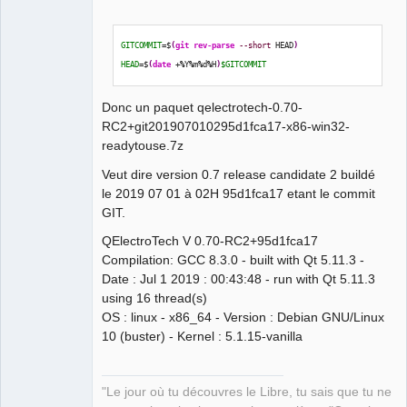
GITCOMMIT
=$
(
git rev-parse
--short
 HEAD
)
HEAD
=$
(
date
 +
%
Y
%
m
%
d
%
H
)
$GITCOMMIT
Donc un paquet qelectrotech-0.70-
RC2+git201907010295d1fca17-x86-win32-
readytouse.7z
Veut dire version 0.7 release candidate 2 buildé
le 2019 07 01 à 02H 95d1fca17 etant le commit
GIT.
QElectroTech V 0.70-RC2+95d1fca17
Compilation: GCC 8.3.0 - built with Qt 5.11.3 -
Date : Jul 1 2019 : 00:43:48 - run with Qt 5.11.3
using 16 thread(s)
OS : linux - x86_64 - Version : Debian GNU/Linux
10 (buster) - Kernel : 5.1.15-vanilla
"Le jour où tu découvres le Libre, tu sais que tu ne