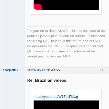
Packager
Offline
"Le jour où tu découvres le Libre, tu sais que tu ne
pourras jamais plus revenir en arrière..."Questions
regarding QET belong in this forum and will NOT
be answered via PM! – Les questions concernant
QET doivent être posées sur ce forum et ne
seront pas traitées par MP !
2023-10-11 20:43:56
11
scorpio810
Re: Brazilian videos
https://youtu.be/W1ZIjcFlJwg