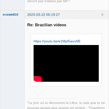
seront pas traitées par MP !
2023-03-22 00:19:27
8
scorpio810
Re: Brazilian videos
https://youtu.be/e1MpI5aouNE
QElectroTech
Team
Manager,
Developer,
Packager
Offline
"Le jour où tu découvres le Libre, tu sais que tu ne
pourras jamais plus revenir en arrière..."Questions