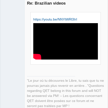
Re: Brazilian videos
https://youtu.be/NNYtWRl3IrI
QElectroTech
Team
Manager,
Developer,
Packager
Offline
"Le jour où tu découvres le Libre, tu sais que tu ne
pourras jamais plus revenir en arrière..."Questions
regarding QET belong in this forum and will NOT
be answered via PM! – Les questions concernant
QET doivent être posées sur ce forum et ne
seront pas traitées par MP !