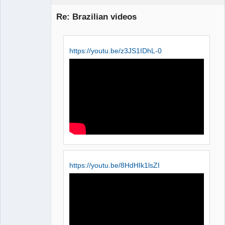
Re: Brazilian videos
https://youtu.be/z3JS1IDhL-0
QElectroTech
Team
Manager,
Developer,
Packager
Offline
https://youtu.be/8HdHIk1lsZI