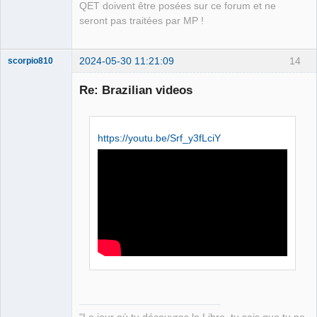
QET doivent être posées sur ce forum et ne
seront pas traitées par MP !
2024-05-30 11:21:09
14
scorpio810
Re: Brazilian videos
https://youtu.be/Srf_y3fLciY
QElectroTech
Team
Manager,
Developer,
Packager
Offline