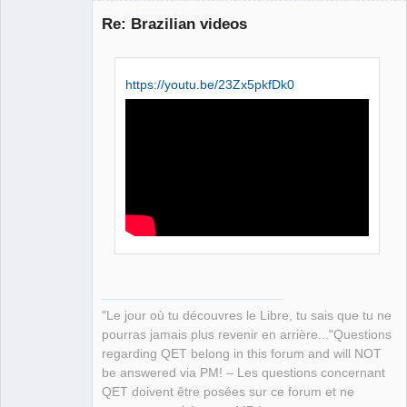
Re: Brazilian videos
https://youtu.be/23Zx5pkfDk0
QElectroTech
Team
Manager,
Developer,
Packager
Offline
"Le jour où tu découvres le Libre, tu sais que tu ne
pourras jamais plus revenir en arrière..."Questions
regarding QET belong in this forum and will NOT
be answered via PM! – Les questions concernant
QET doivent être posées sur ce forum et ne