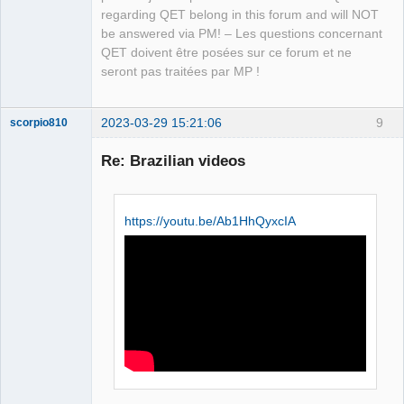
regarding QET belong in this forum and will NOT
be answered via PM! – Les questions concernant
QET doivent être posées sur ce forum et ne
seront pas traitées par MP !
2023-03-29 15:21:06
9
scorpio810
Re: Brazilian videos
https://youtu.be/Ab1HhQyxcIA
QElectroTech
Team
Manager,
Developer,
Packager
Offline