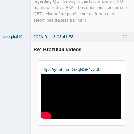
regarding QET belong in this forum and will NOT
be answered via PM! – Les questions concernant
QET doivent être posées sur ce forum et ne
seront pas traitées par MP !
2026-01-18 08:41:58
20
scorpio810
Re: Brazilian videos
https://youtu.be/GXqRSF4zZd0
QElectroTech
Team
Manager,
Developer,
Packager
Offline