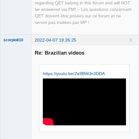
regarding QET belong in this forum and will NOT
be answered via PM! – Les questions concernant
QET doivent être posées sur ce forum et ne
seront pas traitées par MP !
2022-04-07 19:26:25
3
scorpio810
Re: Brazilian videos
https://youtu.be/2a9BWJn3DDA
QElectroTech
Team
Manager,
Developer,
Packager
Offline