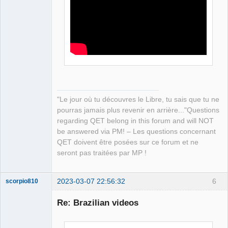
QElectroTech
Team
Manager,
Developer,
Packager
Offline
"Le jour où tu découvres le Libre, tu sais que tu ne
pourras jamais plus revenir en arrière..."Questions
regarding QET belong in this forum and will NOT
be answered via PM! – Les questions concernant
QET doivent être posées sur ce forum et ne
seront pas traitées par MP !
2023-03-07 22:56:32
6
scorpio810
Re: Brazilian videos