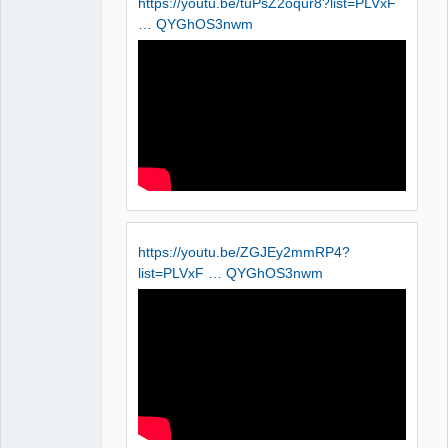
https://youtu.be/tuPsZ2oqur8?list=PLVxF
… QYGhOS3nwm
https://youtu.be/ZGJEy2mmRP4?
list=PLVxF … QYGhOS3nwm