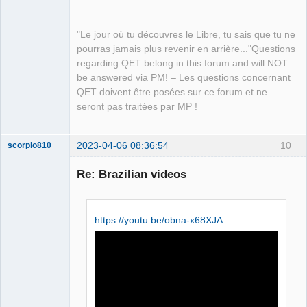
"Le jour où tu découvres le Libre, tu sais que tu ne
pourras jamais plus revenir en arrière..."Questions
regarding QET belong in this forum and will NOT
be answered via PM! – Les questions concernant
QET doivent être posées sur ce forum et ne
seront pas traitées par MP !
2023-04-06 08:36:54
10
scorpio810
Re: Brazilian videos
https://youtu.be/obna-x68XJA
QElectroTech
Team
Manager,
Developer,