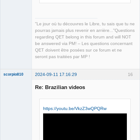
"Le jour où tu découvres le Libre, tu sais que tu ne
pourras jamais plus revenir en arrière..."Questions
regarding QET belong in this forum and will NOT
be answered via PM! – Les questions concernant
QET doivent être posées sur ce forum et ne
seront pas traitées par MP !
2024-09-11 17:16:29
16
scorpio810
Re: Brazilian videos
https://youtu.be/VkzZ3wQPQRw
QElectroTech
Team