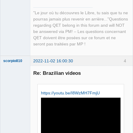
"Le jour où tu découvres le Libre, tu sais que tu ne
pourras jamais plus revenir en arrière..."Questions
regarding QET belong in this forum and will NOT
be answered via PM! – Les questions concernant
QET doivent être posées sur ce forum et ne
seront pas traitées par MP !
2022-11-02 16:00:30
4
scorpio810
Re: Brazilian videos
https://youtu.be/I8WzMH7FmjU
QElectroTech
Team
Manager,
Developer,