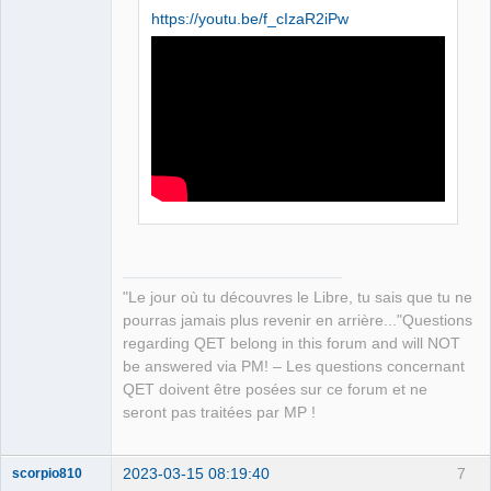
https://youtu.be/f_cIzaR2iPw
QElectroTech
Team
Manager,
Developer,
Packager
Offline
"Le jour où tu découvres le Libre, tu sais que tu ne
pourras jamais plus revenir en arrière..."Questions
regarding QET belong in this forum and will NOT
be answered via PM! – Les questions concernant
QET doivent être posées sur ce forum et ne
seront pas traitées par MP !
2023-03-15 08:19:40
7
scorpio810