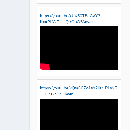
https://youtu.be/xUXS0TBaCVY?
list=PLVxF … QYGhOS3nwm
https://youtu.be/xQta6CZo1sY?list=PLVxF
… QYGhOS3nwm