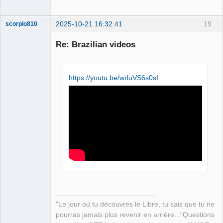
2025-10-21 16:32:41
19
scorpio810
Re: Brazilian videos
https://youtu.be/wrluVS6s0sI
QElectroTech
Team
Manager,
Developer,
Packager
Offline
"Le jour où tu découvres le Libre, tu sais que tu ne
pourras jamais plus revenir en arrière..."Questions