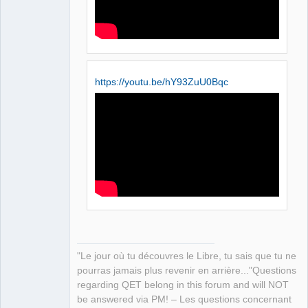
https://youtu.be/hY93ZuU0Bqc
"Le jour où tu découvres le Libre, tu sais que tu ne
pourras jamais plus revenir en arrière..."Questions
regarding QET belong in this forum and will NOT
be answered via PM! – Les questions concernant