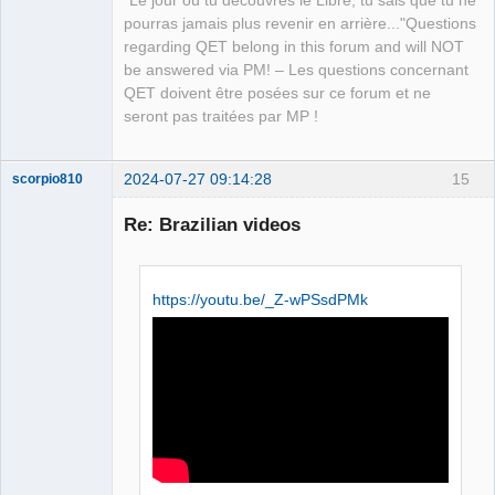
"Le jour où tu découvres le Libre, tu sais que tu ne
pourras jamais plus revenir en arrière..."Questions
regarding QET belong in this forum and will NOT
be answered via PM! – Les questions concernant
QET doivent être posées sur ce forum et ne
seront pas traitées par MP !
2024-07-27 09:14:28
15
scorpio810
Re: Brazilian videos
https://youtu.be/_Z-wPSsdPMk
QElectroTech
Team
Manager,
Developer,
Packager
Offline