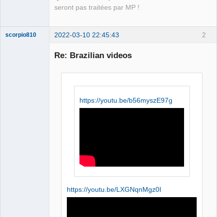
seront pas traitées par MP !
2022-03-10 22:45:43
2
scorpio810
Re: Brazilian videos
https://youtu.be/b56myszE97g
QElectroTech
Team
Manager,
Developer,
Packager
Offline
https://youtu.be/LXGNqnMgz0I