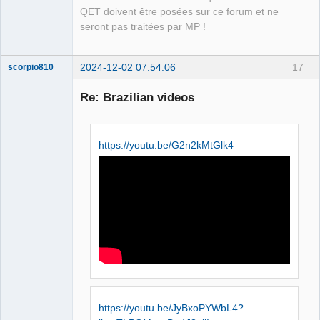
QET doivent être posées sur ce forum et ne
seront pas traitées par MP !
2024-12-02 07:54:06
17
scorpio810
Re: Brazilian videos
https://youtu.be/G2n2kMtGlk4
QElectroTech
Team
Manager,
Developer,
Packager
Offline
https://youtu.be/JyBxoPYWbL4?