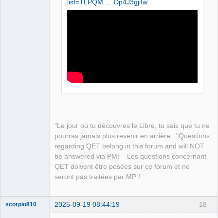
list=TLPQM … Dp4J3gjiIw
"Le jour où tu découvres le Libre, tu sais que tu ne
pourras jamais plus revenir en arrière..."Questions
regarding QET belong in this forum and will NOT
be answered via PM! – Les questions concernant
QET doivent être posées sur ce forum et ne
seront pas traitées par MP !
2025-09-19 08:44:19
18
scorpio810