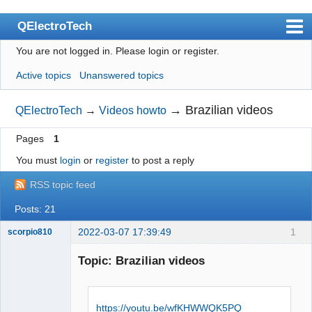
QElectroTech
You are not logged in.
Please login or register.
Index
Active topics
Unanswered topics
User list
Search
→
Brazilian videos
QElectroTech
→
Videos howto
Register
Pages
1
Login
You must
login
or
register
to post a reply
Site officiel
RSS topic feed
Wiki
Posts: 21
BugTracker
2022-03-07 17:39:49
1
scorpio810
Videos
Topic: Brazilian videos
Manual 0.9
https://youtu.be/wfKHWWQK5PQ
Manual 0.8_cs