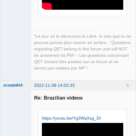
Packager
Offline
"Le jour où tu découvres le Libre, tu sais que tu ne
pourras jamais plus revenir en arrière..."Questions
regarding QET belong in this forum and will NOT
be answered via PM! – Les questions concernant
QET doivent être posées sur ce forum et ne
seront pas traitées par MP !
2022-11-08 14:03:33
5
scorpio810
Re: Brazilian videos
https://youtu.be/Yg3WqXzg_DI