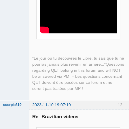
QElectroTech
Team
Manager,
Developer,
Packager
Offline
"Le jour où tu découvres le Libre, tu sais que tu ne
pourras jamais plus revenir en arrière..."Questions
regarding QET belong in this forum and will NOT
be answered via PM! – Les questions concernant
QET doivent être posées sur ce forum et ne
seront pas traitées par MP !
2023-11-10 19:07:19
12
scorpio810
Re: Brazilian videos