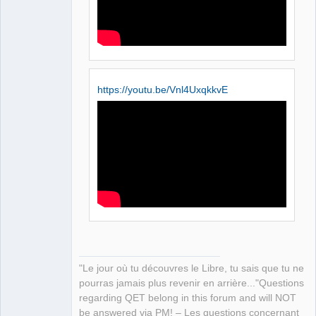
Manager,
Developer,
Packager
Offline
https://youtu.be/Vnl4UxqkkvE
"Le jour où tu découvres le Libre, tu sais que tu ne
pourras jamais plus revenir en arrière..."Questions
regarding QET belong in this forum and will NOT
be answered via PM! – Les questions concernant