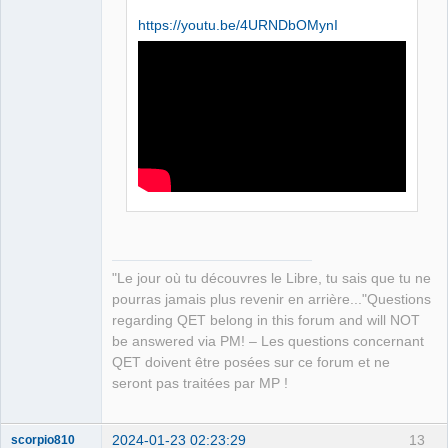
https://youtu.be/4URNDbOMynI
QElectroTech
Team
Manager,
Developer,
Packager
Offline
"Le jour où tu découvres le Libre, tu sais que tu ne
pourras jamais plus revenir en arrière..."Questions
regarding QET belong in this forum and will NOT
be answered via PM! – Les questions concernant
QET doivent être posées sur ce forum et ne
seront pas traitées par MP !
2024-01-23 02:23:29
13
scorpio810