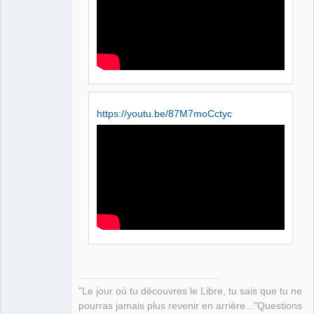
https://youtu.be/87M7moCctyc
"Le jour où tu découvres le Libre, tu sais que tu ne
pourras jamais plus revenir en arrière..."Questions