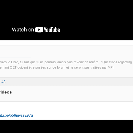
uvres le Libre, tu sais que tu ne pourras jamais plus revenir en arrière..."Questions regardi
rnant QET doivent être posées sur ce forum et ne seront pas traitées par MP !
5:43
videos
youtu.be/b56myszE97g