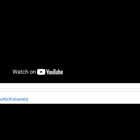
u.be/tGOFz6xym6Q