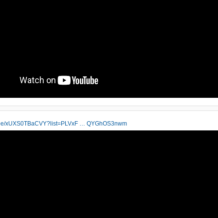
tu.be/xUXS0TBaCVY?list=PLVxF … QYGhOS3nwm