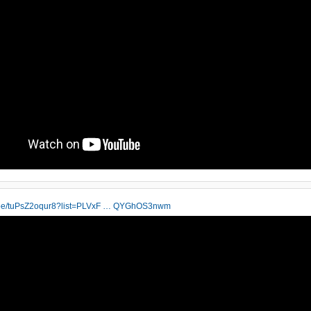
u.be/tuPsZ2oqur8?list=PLVxF … QYGhOS3nwm