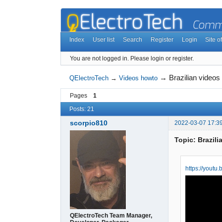
Index
User list
Search
Register
Login
Site of
You are not logged in.
Please login or register.
→
Brazilian videos
QElectroTech
→
Videos howto
Pages
1
Posts: 21
scorpio810
2022-03-07 17:3
Topic: Brazili
https://you
QElectroTech Team Manager,