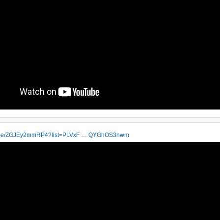
tu.be/ZGJEy2mmRP4?list=PLVxF … QYGhOS3nwm