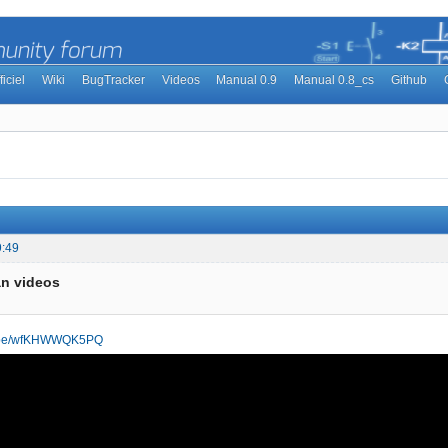
ficiel
Wiki
BugTracker
Videos
Manual 0.9
Manual 0.8_cs
Github
9:49
an videos
tu.be/wfKHWWQK5PQ