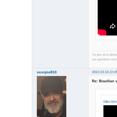
"Le jour où tu déco
Les questions conce
scorpio810
2022-03-10 22:4
Re: Brazilian 
https://