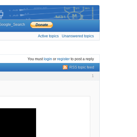
Google_Search
Active topics
Unanswered topics
You must
login
or
register
to post a reply
RSS topic feed
1