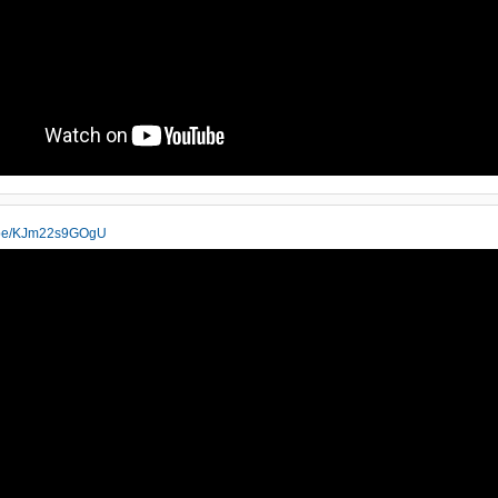
u.be/KJm22s9GOgU