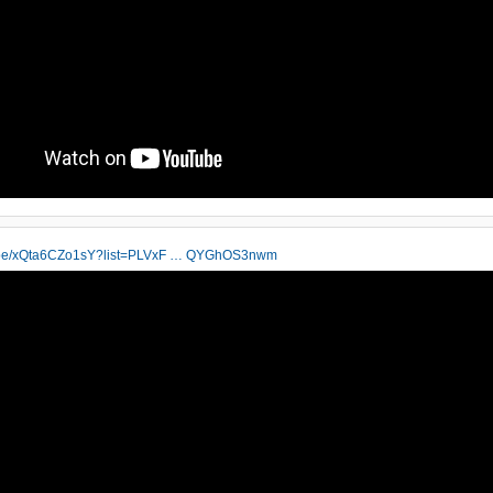
tu.be/xQta6CZo1sY?list=PLVxF … QYGhOS3nwm