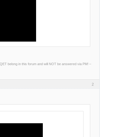
ng QET belong in this forum and will NOT be answered via PM! –
2