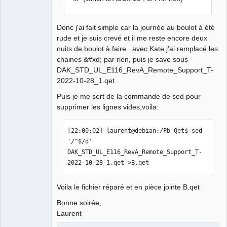
Donc j'ai fait simple car la journée au boulot à été
rude et je suis crevé et il me reste encore deux
nuits de boulot à faire...avec Kate j'ai remplacé les
chaines &#xd; par rien, puis je save sous
DAK_STD_UL_E116_RevA_Remote_Support_T-
2022-10-28_1.qet
Puis je me sert de la commande de sed pour
supprimer les lignes vides,voila:
[22:00:02] laurent@debian:/Pb Qet$ sed 
'/^$/d' 
DAK_STD_UL_E116_RevA_Remote_Support_T-
2022-10-28_1.qet >B.qet
Voila le fichier réparé et en pièce jointe B.qet
Bonne soirée,
Laurent