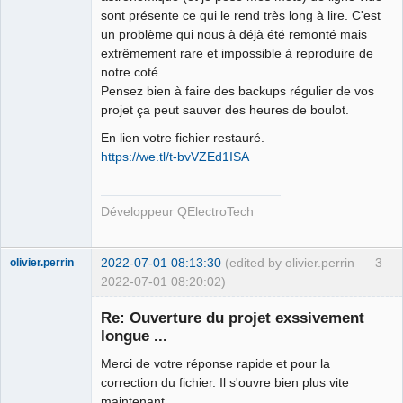
sont présente ce qui le rend très long à lire. C'est
un problème qui nous à déjà été remonté mais
QElectroTech
extrêmement rare et impossible à reproduire de
Team
notre coté.
Developer
Pensez bien à faire des backups régulier de vos
Offline
projet ça peut sauver des heures de boulot.
En lien votre fichier restauré.
https://we.tl/t-bvVZEd1ISA
Développeur QElectroTech
2022-07-01 08:13:30
(edited by olivier.perrin
3
olivier.perrin
2022-07-01 08:20:02)
Membre
Re: Ouverture du projet exssivement
Offline
longue ...
Merci de votre réponse rapide et pour la
correction du fichier. Il s'ouvre bien plus vite
maintenant.