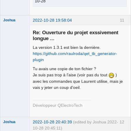
10-28
2022-10-28 19:58:04
11
Joshua
Re: Ouverture du projet exssivement
longue ...
La version 1.3.1 est bien la dernière.
https://github.com/raulroda/qet_tb_generator-
plugin
Tu avais une copie de ton fichier ?
Je suis pas trop à l'aise (voir pas du tout
)
QElectroTech
Team
avec les commandes que Laurent utilise, mais je
Developer
vais y jeter un coup d'oeil.
Offline
Développeur QElectroTech
2022-10-28 20:40:39
(edited by Joshua 2022-
12
Joshua
10-28 20:45:11)