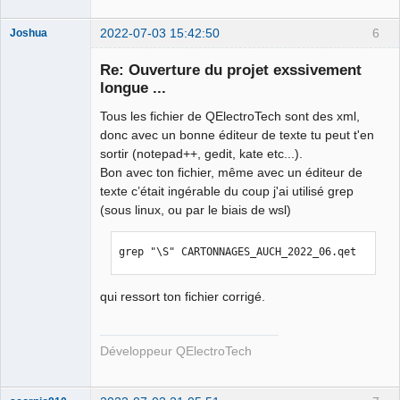
2022-07-03 15:42:50
6
Joshua
Re: Ouverture du projet exssivement
longue ...
Tous les fichier de QElectroTech sont des xml,
donc avec un bonne éditeur de texte tu peut t'en
sortir (notepad++, gedit, kate etc...).
Bon avec ton fichier, même avec un éditeur de
texte c’était ingérable du coup j'ai utilisé grep
QElectroTech
(sous linux, ou par le biais de wsl)
Team
Developer
Offline
grep "\S" CARTONNAGES_AUCH_2022_06.qet
qui ressort ton fichier corrigé.
Développeur QElectroTech