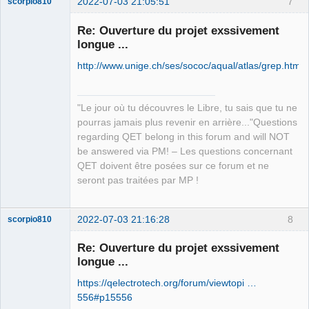
2022-07-03 21:05:51
7
scorpio810
Re: Ouverture du projet exssivement
longue ...
http://www.unige.ch/ses/sococ/aqual/atlas/grep.html
"Le jour où tu découvres le Libre, tu sais que tu ne
pourras jamais plus revenir en arrière..."Questions
QElectroTech
regarding QET belong in this forum and will NOT
Team
be answered via PM! – Les questions concernant
Manager,
Developer,
QET doivent être posées sur ce forum et ne
Packager
seront pas traitées par MP !
Offline
2022-07-03 21:16:28
8
scorpio810
Re: Ouverture du projet exssivement
longue ...
https://qelectrotech.org/forum/viewtopi …
556#p15556