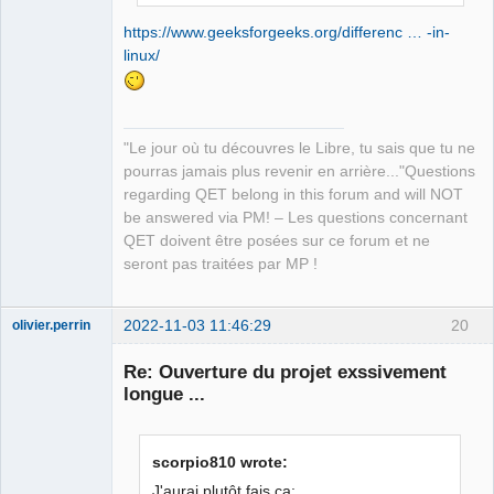
QElectroTech
Team
https://www.geeksforgeeks.org/differenc … -in-
Manager,
linux/
Developer,
Packager
Offline
"Le jour où tu découvres le Libre, tu sais que tu ne
pourras jamais plus revenir en arrière..."Questions
regarding QET belong in this forum and will NOT
be answered via PM! – Les questions concernant
QET doivent être posées sur ce forum et ne
seront pas traitées par MP !
2022-11-03 11:46:29
20
olivier.perrin
Membre
Re: Ouverture du projet exssivement
Offline
longue ...
scorpio810 wrote:
J'aurai plutôt fais ça: