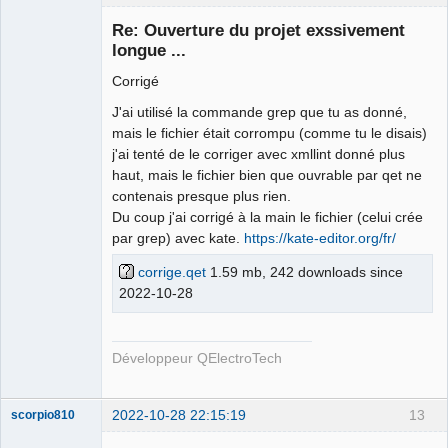
Re: Ouverture du projet exssivement
longue ...
Corrigé
J'ai utilisé la commande grep que tu as donné,
mais le fichier était corrompu (comme tu le disais)
j'ai tenté de le corriger avec xmllint donné plus
haut, mais le fichier bien que ouvrable par qet ne
QElectroTech
Team
contenais presque plus rien.
Developer
Du coup j'ai corrigé à la main le fichier (celui crée
Offline
par grep) avec kate.
https://kate-editor.org/fr/
corrige.qet
1.59 mb, 242 downloads since
2022-10-28
Développeur QElectroTech
2022-10-28 22:15:19
13
scorpio810