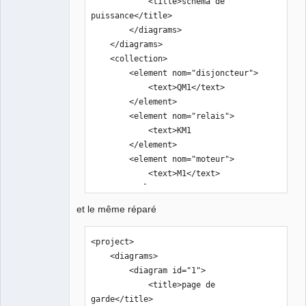
            <title>schema de 
puissance</title>

        </diagrams>

    </diagrams>

    <collection>

        <element nom="disjoncteur">

            <text>QM1</text>

        </element>

        <element nom="relais">

            <text>KM1

        </element>

        <element nom="moteur">

            <text>M1</text>

        </element>

    </collection>
et le même réparé
<project>

    <diagrams>

        <diagram id="1">

            <title>page de 
garde</title>
