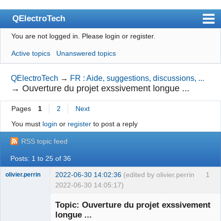
QElectroTech
You are not logged in.
Please login or register.
Index
Active topics
Unanswered topics
User list
Search
QElectroTech
→
FR : Aide, suggestions, discussions, ...
→
Ouverture du projet exssivement longue ...
Register
Pages
1
2
Next
Login
You must
login
or
register
to post a reply
Site officiel
RSS topic feed
Wiki
Posts: 1 to 25 of 36
BugTracker
2022-06-30 14:02:36
(edited by olivier.perrin
1
olivier.perrin
Videos
2022-06-30 14:05:17)
Membre
Manual 0.9
Topic: Ouverture du projet exssivement
Offline
longue ...
Manual 0.8_cs