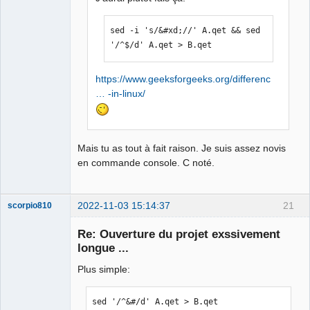
sed -i 's/&#xd;//' A.qet && sed 
'/^$/d' A.qet > B.qet
https://www.geeksforgeeks.org/differenc
… -in-linux/
Mais tu as tout à fait raison. Je suis assez novis
en commande console. C noté.
2022-11-03 15:14:37
21
scorpio810
Re: Ouverture du projet exssivement
longue ...
Plus simple:
sed '/^&#/d' A.qet > B.qet