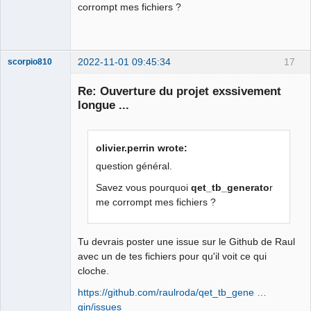
corrompt mes fichiers ?
2022-11-01 09:45:34
17
scorpio810
Re: Ouverture du projet exssivement
longue ...
olivier.perrin wrote:
question général.
Savez vous pourquoi
qet_tb_generato
r
QElectroTech
me corrompt mes fichiers ?
Team
Manager,
Developer,
Packager
Tu devrais poster une issue sur le Github de Raul
Offline
avec un de tes fichiers pour qu'il voit ce qui
cloche.
https://github.com/raulroda/qet_tb_gene …
gin/issues