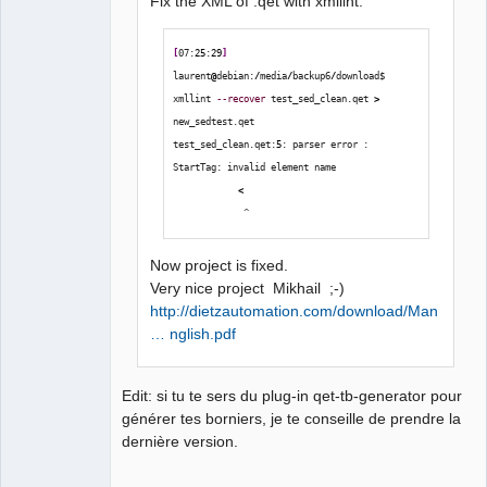
Fix the XML of .qet with xmllint:
[
07:
25
:
29
]
laurent
@
debian:
/
media
/
backup6
/
download$ 
xmllint 
--recover
 test_sed_clean.qet 
>
new_sedtest.qet
test_sed_clean.qet:
5
: parser error : 
StartTag: invalid element name
<
             ^
Now project is fixed.
Very nice project Mikhail ;-)
http://dietzautomation.com/download/Man
… nglish.pdf
Edit: si tu te sers du plug-in qet-tb-generator pour
générer tes borniers, je te conseille de prendre la
dernière version.