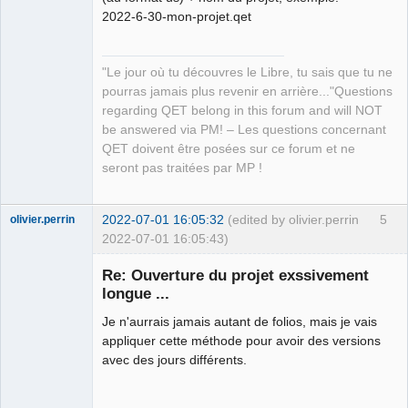
QElectroTech
Team
2022-6-30-mon-projet.qet
Manager,
Developer,
Packager
"Le jour où tu découvres le Libre, tu sais que tu ne
Offline
pourras jamais plus revenir en arrière..."Questions
regarding QET belong in this forum and will NOT
be answered via PM! – Les questions concernant
QET doivent être posées sur ce forum et ne
seront pas traitées par MP !
2022-07-01 16:05:32
(edited by olivier.perrin
5
olivier.perrin
2022-07-01 16:05:43)
Membre
Re: Ouverture du projet exssivement
Offline
longue ...
Je n'aurrais jamais autant de folios, mais je vais
appliquer cette méthode pour avoir des versions
avec des jours différents.