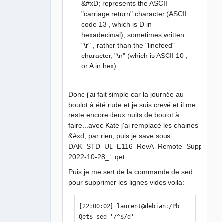
&#xD; represents the ASCII
"carriage return" character (ASCII
code 13 , which is D in
hexadecimal), sometimes written
"\r" , rather than the "linefeed"
character, "\n" (which is ASCII 10 ,
or A in hex)
Donc j'ai fait simple car la journée au
boulot à été rude et je suis crevé et il me
reste encore deux nuits de boulot à
faire...avec Kate j'ai remplacé les chaines
&#xd; par rien, puis je save sous
DAK_STD_UL_E116_RevA_Remote_Support_T-
2022-10-28_1.qet
Puis je me sert de la commande de sed
pour supprimer les lignes vides,voila:
[22:00:02] laurent@debian:/Pb 
Qet$ sed '/^$/d' 