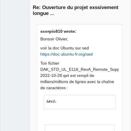
Membre
Re: Ouverture du projet exssivement
Offline
longue ...
scorpio810 wrote:
Bonsoir Olivier,
voir la doc Ubuntu sur sed
https://doc.ubuntu-fr.org/sed
Ton fichier
DAK_STD_UL_E116_RevA_Remote_Support_T-
2022-10-28.qet est rempli de
milliers/millions de lignes avec la chaîne
de caractères :
&#xd;