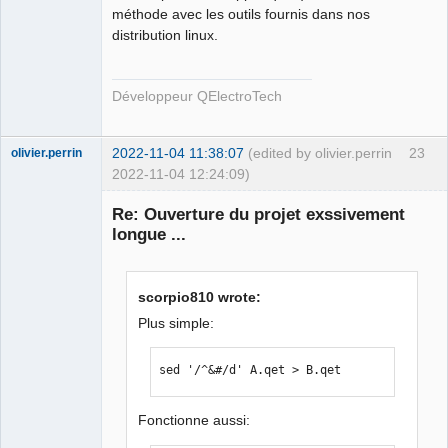
méthode avec les outils fournis dans nos
distribution linux.
Développeur QElectroTech
2022-11-04 11:38:07
(edited by olivier.perrin
23
olivier.perrin
2022-11-04 12:24:09)
Membre
Re: Ouverture du projet exssivement
Offline
longue ...
scorpio810 wrote:
Plus simple:
sed '/^&#/d' A.qet > B.qet
Fonctionne aussi: