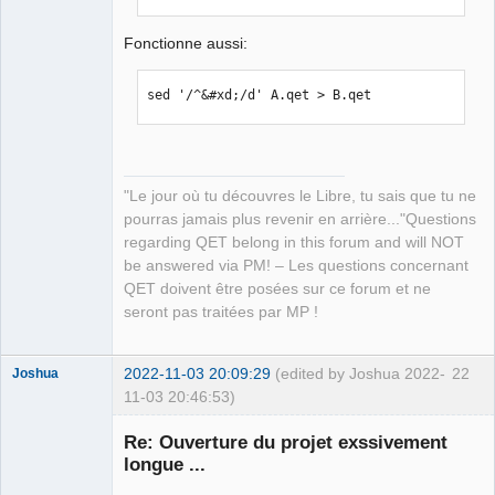
Fonctionne aussi:
QElectroTech
Team
Manager,
Developer,
sed '/^&#xd;/d' A.qet > B.qet
Packager
Offline
"Le jour où tu découvres le Libre, tu sais que tu ne
pourras jamais plus revenir en arrière..."Questions
regarding QET belong in this forum and will NOT
be answered via PM! – Les questions concernant
QET doivent être posées sur ce forum et ne
seront pas traitées par MP !
2022-11-03 20:09:29
(edited by Joshua 2022-
22
Joshua
11-03 20:46:53)
Re: Ouverture du projet exssivement
longue ...