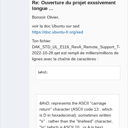
Re: Ouverture du projet exssivement
longue ...
Bonsoir Olivier,
voir la doc Ubuntu sur sed
https://doc.ubuntu-fr.org/sed
Ton fichier
QElectroTech
DAK_STD_UL_E116_RevA_Remote_Support_T-
Team
2022-10-28.qet est rempli de milliers/millions de
Manager,
Developer,
lignes avec la chaîne de caractères :
Packager
Offline
&#xd;
&#xD; represents the ASCII "carriage
return" character (ASCII code 13 , which
is D in hexadecimal), sometimes written
"\r" , rather than the "linefeed" character,
"\n" (which is ASCII 10 , or A in hex)