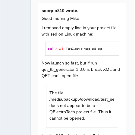
scorpio810 wrote:
Good morning Mike
QElectroTech
Team
Manager,
I removed empty line in your project file
Developer,
with sed on Linux machine:
Packager
Offline
sed
'/^$/d'
 Test1.qet 
>
 test_sed.qet
Now launch so fast, but if run
qet_tb_generator 1.3.0 is break XML and
QET can't open file :
The file
/media/backup6/download/test_sed_clean.qe
does not appear to be a
QElectroTech project file. Thus it
cannot be opened.