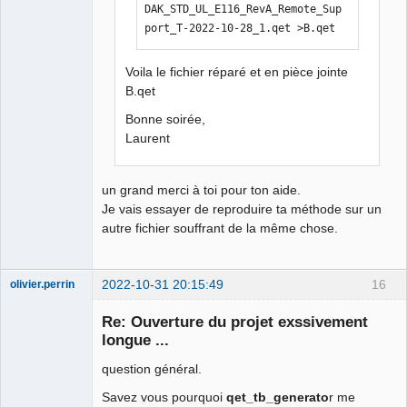
DAK_STD_UL_E116_RevA_Remote_Sup
port_T-2022-10-28_1.qet >B.qet
Voila le fichier réparé et en pièce jointe
B.qet
Bonne soirée,
Laurent
un grand merci à toi pour ton aide.
Je vais essayer de reproduire ta méthode sur un
autre fichier souffrant de la même chose.
2022-10-31 20:15:49
16
olivier.perrin
Membre
Re: Ouverture du projet exssivement
Offline
longue ...
question général.
Savez vous pourquoi
qet_tb_generato
r me