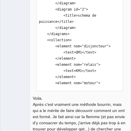
        </diagram>

        <diagram id="2">

            <title>schema de 
puissance</title>

        </diagram>

    </diagrams>

    <collection>

        <element nom="disjoncteur">

            <text>QM1</text>

        </element>

        <element nom="relais">

            <text>KM1</text>

        </element>

        <element nom="moteur">

            <text>M1</text>

        </element>

Voila.
    </collection>

Après c'est vraiment une méthode bourrin, mais
</project>
qui a le mérite de faire découvrir comment un xml
est formé. Je fait ainsi car la flemme (et pas envie
d'y consacrer du temps, j'arrive déjà pas trop à en
trouver pour développer qet...) de chercher une