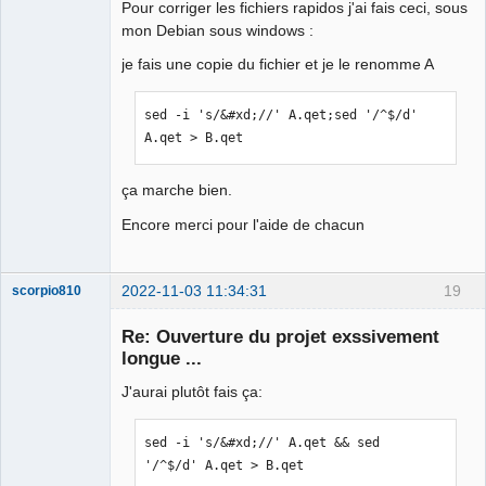
Pour corriger les fichiers rapidos j'ai fais ceci, sous
mon Debian sous windows :
je fais une copie du fichier et je le renomme A
sed -i 's/&#xd;//' A.qet;sed '/^$/d' 
A.qet > B.qet
ça marche bien.
Encore merci pour l'aide de chacun
2022-11-03 11:34:31
19
scorpio810
Re: Ouverture du projet exssivement
longue ...
J'aurai plutôt fais ça:
sed -i 's/&#xd;//' A.qet && sed 
'/^$/d' A.qet > B.qet