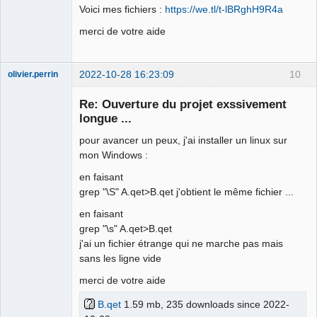
Voici mes fichiers :
https://we.tl/t-lBRghH9R4a
merci de votre aide
2022-10-28 16:23:09
10
olivier.perrin
Membre
Re: Ouverture du projet exssivement
Offline
longue ...
pour avancer un peux, j'ai installer un linux sur
mon Windows :
en faisant
grep "\S" A.qet>B.qet j'obtient le même fichier ...
en faisant
grep "\s" A.qet>B.qet
j'ai un fichier étrange qui ne marche pas mais
sans les ligne vide
merci de votre aide
B.qet
1.59 mb, 235 downloads since 2022-