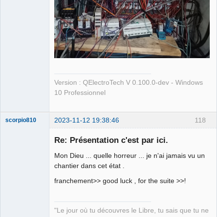
Version : QElectroTech V 0.100.0-dev - Windows
10 Professionnel
2023-11-12 19:38:46
118
scorpio810
Re: Présentation c'est par ici.
Mon Dieu ... quelle horreur ... je n'ai jamais vu un
chantier dans cet état .
franchement>> good luck , for the suite >>!
"Le jour où tu découvres le Libre, tu sais que tu ne
QElectroTech