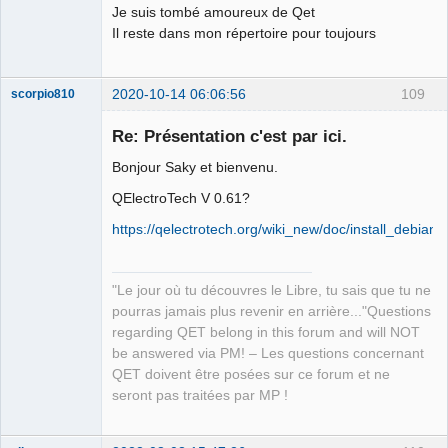
Je suis tombé amoureux de Qet
Il reste dans mon répertoire pour toujours
2020-10-14 06:06:56
109
scorpio810
Re: Présentation c'est par ici.
Bonjour Saky et bienvenu.
QElectroTech V 0.61?
https://qelectrotech.org/wiki_new/doc/install_debian
QElectroTech
"Le jour où tu découvres le Libre, tu sais que tu ne
Team
pourras jamais plus revenir en arrière..."Questions
Manager,
Developer,
regarding QET belong in this forum and will NOT
Packager
be answered via PM! – Les questions concernant
Offline
QET doivent être posées sur ce forum et ne
seront pas traitées par MP !