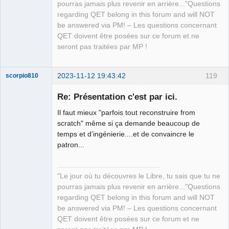
Team
pourras jamais plus revenir en arrière..."Questions
Manager,
regarding QET belong in this forum and will NOT
Developer,
Packager
be answered via PM! – Les questions concernant
Offline
QET doivent être posées sur ce forum et ne
seront pas traitées par MP !
2023-11-12 19:43:42
119
scorpio810
Re: Présentation c'est par ici.
Il faut mieux "parfois tout reconstruire from
scratch" même si ça demande beaucoup de
temps et d’ingénierie....et de convaincre le
patron...
QElectroTech
"Le jour où tu découvres le Libre, tu sais que tu ne
Team
pourras jamais plus revenir en arrière..."Questions
Manager,
Developer,
regarding QET belong in this forum and will NOT
Packager
be answered via PM! – Les questions concernant
Offline
QET doivent être posées sur ce forum et ne