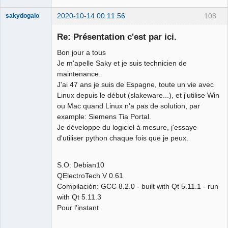
2020-10-14 00:11:56
108
sakydogalo
Nouveau
membre
Re: Présentation c'est par ici.
Offline
Bon jour a tous
Je m'apelle Saky et je suis technicien de
maintenance.
J'ai 47 ans je suis de Espagne, toute un vie avec
Linux depuis le début (slakeware...), et j'utilise Win
ou Mac quand Linux n'a pas de solution, par
example: Siemens Tia Portal.
Je développe du logiciel à mesure, j'essaye
d'utiliser python chaque fois que je peux.
S.O: Debian10
QElectroTech V 0.61
Compilación: GCC 8.2.0 - built with Qt 5.11.1 - run
with Qt 5.11.3
Pour l'instant