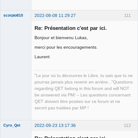
2022-08-08 11:29:27
111
scorpio810
Re: Présentation c'est par ici.
Bonjour et bienvenu Lukas,
merci pour les encouragements.
Laurent
QElectroTech
"Le jour où tu découvres le Libre, tu sais que tu ne
Team
pourras jamais plus revenir en arrière..."Questions
Manager,
Developer,
regarding QET belong in this forum and will NOT
Packager
be answered via PM! – Les questions concernant
Offline
QET doivent être posées sur ce forum et ne
seront pas traitées par MP !
2022-09-23 13:17:36
112
Cyro_Qet
Membre
Offline