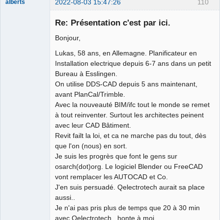
2022-08-03 15:47:26
110
alberts
Membre
Re: Présentation c'est par ici.
Offline
Bonjour,
Lukas, 58 ans, en Allemagne. Planificateur en
Installation electrique depuis 6-7 ans dans un petit
Bureau à Esslingen.
On utilise DDS-CAD depuis 5 ans maintenant,
avant PlanCal/Trimble.
Avec la nouveauté BIM/ifc tout le monde se remet
à tout reinventer. Surtout les architectes peinent
avec leur CAD Bâtiment.
Revit failt la loi, et ca ne marche pas du tout, dès
que l'on (nous) en sort.
Je suis les progrès que font le gens sur
osarch(dot)org. Le logiciel Blender ou FreeCAD
vont remplacer les AUTOCAD et Co.
J'en suis persuadé. Qelectrotech aurait sa place
aussi..
Je n'ai pas pris plus de temps que 20 à 30 min
avec Qelectrotech.. honte à moi.