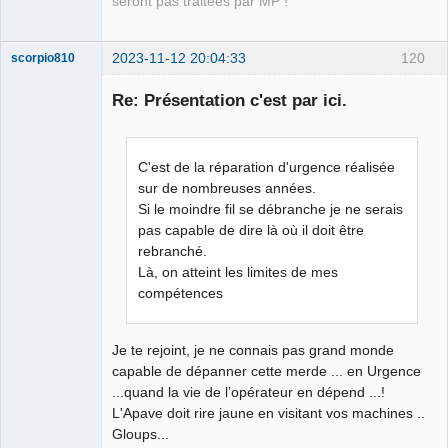
seront pas traitées par MP !
2023-11-12 20:04:33
120
scorpio810
Re: Présentation c'est par ici.
C'est de la réparation d'urgence réalisée
sur de nombreuses années.
Si le moindre fil se débranche je ne serais
pas capable de dire là où il doit être
QElectroTech
rebranché.
Team
Là, on atteint les limites de mes
Manager,
Developer,
compétences
Packager
Offline
Je te rejoint, je ne connais pas grand monde
capable de dépanner cette merde ... en Urgence
...quand la vie de l’opérateur en dépend ...!
L'Apave doit rire jaune en visitant vos machines ..
Gloups...