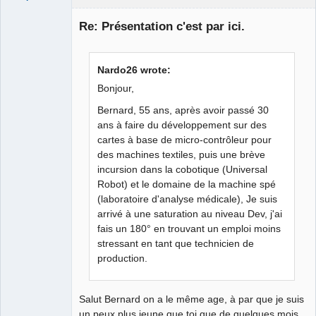
Re: Présentation c'est par ici.
Nardo26 wrote:
Bonjour,
Bernard, 55 ans, après avoir passé 30
ans à faire du développement sur des
QElectroTech
cartes à base de micro-contrôleur pour
Team
Manager,
des machines textiles, puis une brève
Developer,
incursion dans la cobotique (Universal
Packager
Robot) et le domaine de la machine spé
Offline
(laboratoire d'analyse médicale), Je suis
arrivé à une saturation au niveau Dev, j'ai
fais un 180° en trouvant un emploi moins
stressant en tant que technicien de
production.
Salut Bernard on a le même age, à par que je suis
un peux plus jeune que toi que de quelques mois..