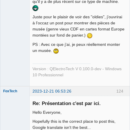
qu'il y a de plus récent sur ce type de machine.
Juste pour le plaisir de voir des "oldies", j'ouvrirai
à l'occaz un post pour montrer des pièces de
musée (genre vieux CDF en cartes format Europe
montées sur fond de panier.)
PS : Avec ce que j'ai, je peux réellement monter
un musée.
Version : QElectroTech V 0.100.0-dev - Windows
10 Professionnel
2023-12-21 06:53:26
124
FoxTech
Membre
Re: Présentation c'est par ici.
Offline
Hello Everyone,
Hopefully this is the correct place to post this,
Google translate isn't the best...