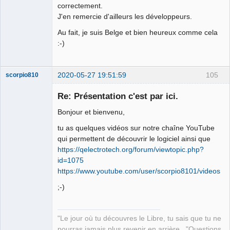
correctement.
J'en remercie d'ailleurs les développeurs.
Au fait, je suis Belge et bien heureux comme cela
:-)
2020-05-27 19:51:59
105
scorpio810
Re: Présentation c'est par ici.
Bonjour et bienvenu,
tu as quelques vidéos sur notre chaîne YouTube
qui permettent de découvrir le logiciel ainsi que
https://qelectrotech.org/forum/viewtopic.php?
id=1075
https://www.youtube.com/user/scorpio8101/videos
QElectroTech
Team
;-)
Manager,
Developer,
Packager
Offline
"Le jour où tu découvres le Libre, tu sais que tu ne
pourras jamais plus revenir en arrière..."Questions