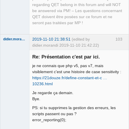
regarding QET belong in this forum and will NOT
be answered via PM! – Les questions concernant
QET doivent être posées sur ce forum et ne
seront pas traitées par MP !
2019-11-10 21:38:51
(edited by
103
didier.morandi
didier.morandi 2019-11-10 21:42:22)
Nouveau
membre
Re: Présentation c'est par ici.
Offline
je ne connais que php v5, pas v7, mais
visiblement c'est une histoire de case sensitivity :
https://21douze.fr/define-constant-et-c …
10236.html
Je regarde ça demain.
Bye.
PS: si tu supprimes la gestion des erreurs, les
scripts passent ou pas ?
error_reporting(0);