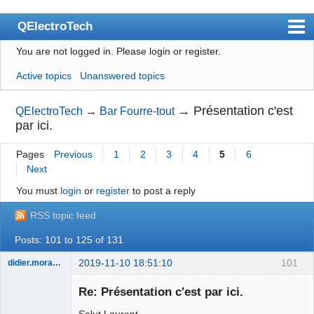
QElectroTech
You are not logged in.
Please login or register.
Index
Active topics
Unanswered topics
User list
Search
→
Présentation c'est
QElectroTech
→
Bar Fourre-tout
par ici.
Register
Pages
Previous
1
2
3
4
5
6
Login
Next
Site officiel
You must
login
or
register
to post a reply
Wiki
RSS topic feed
BugTracker
Posts: 101 to 125 of 131
Videos
2019-11-10 18:51:10
101
didier.morandi
Nouveau
Manual 0.9
membre
Re: Présentation c'est par ici.
Offline
Manual 0.8_cs
Salut Laurent,