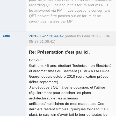
regarding QET belong in this forum and will NOT
be answered via PM! – Les questions concernant
QET doivent être posées sur ce forum et ne
seront pas traitées par MP !
2020-05-27 20:44:42
(edited by Ghm 2020-
106
Ghm
05-27 21:06:41)
Nouveau
membre
Re: Présentation c'est par ici.
Offline
Bonjour,
Guilhem, 45 ans, étudiant Technicien en Électricité
et Automatismes du Bâtiment (TEAB) à l'AFPA de
Guéret depuis octobre 2019 (certification prévue
début septembre).
J'ai découvert QET à cette occasion, et l'utilise
régulièrement pour dessiner les plans
architecturaux et les schémas
unifilaires/multifilaires de mes maquettes. Ces
derniers restent simples (quelques folios tout au
plus), je suis loin d'avoir fait le tour de toutes les