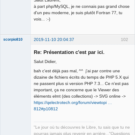
à part php/MySQL, je ne connais pas grand chose
Github
d'un peu moderne, je suis plutôt Fortran 77, tu
vois... :-)
Google_Search
2019-11-10 20:04:37
102
scorpio810
Re: Présentation c'est par ici.
Salut Didier,
bah c'est déjà pas mal, ^^ j'ai par contre une
dizaine de fichiers écrits du temps de PHP 5.X qui
ne passent plus si version PHP 7.3... Ce n'est pas
important, ça ne concerne que le Viewer des
éléments elmt (des collections) -> SVG online ->
QElectroTech
Team
https://qelectrotech.org/forum/viewtopi …
Manager,
812#p10812
Developer,
Packager
Offline
"Le jour où tu découvres le Libre, tu sais que tu ne
pourras jamais plus revenir en arrière..."Questions