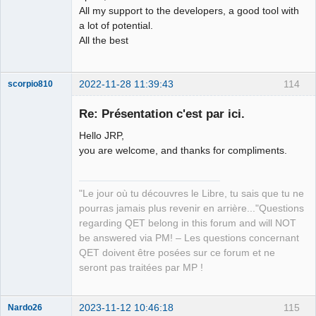
All my support to the developers, a good tool with
a lot of potential.
All the best
2022-11-28 11:39:43
114
scorpio810
Re: Présentation c'est par ici.
Hello JRP,
you are welcome, and thanks for compliments.
"Le jour où tu découvres le Libre, tu sais que tu ne
pourras jamais plus revenir en arrière..."Questions
QElectroTech
regarding QET belong in this forum and will NOT
Team
be answered via PM! – Les questions concernant
Manager,
Developer,
QET doivent être posées sur ce forum et ne
Packager
seront pas traitées par MP !
Offline
2023-11-12 10:46:18
115
Nardo26