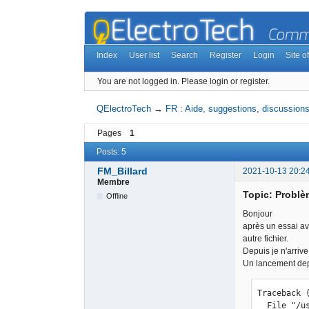
Index
User list
Search
Register
Login
Site of
You are not logged in.
Please login or register.
QElectroTech
→
FR : Aide, suggestions, discussions,
Pages
1
Posts: 5
FM_Billard
2021-10-13 20:2
Membre
Topic: Problè
Offline
Bonjour
après un essai ave
autre fichier.
Depuis je n'arriv
Un lancement dep
Traceback 
  File "/usr/local/bin/qet_tb_generator", line 8, in <module>
