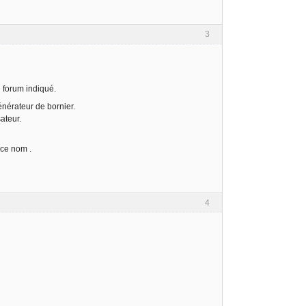
3
 forum indiqué.
énérateur de bornier.
ateur.
 ce nom .
4