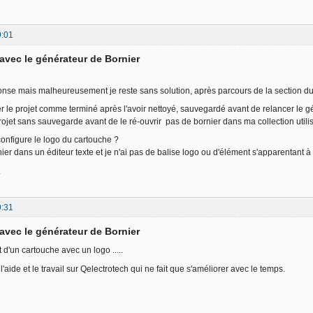
9:01
avec le générateur de Bornier
onse mais malheureusement je reste sans solution, après parcours de la section du
her le projet comme terminé après l'avoir nettoyé, sauvegardé avant de relancer le g
rojet sans sauvegarde avant de le ré-ouvrir pas de bornier dans ma collection utilis
configure le logo du cartouche ?
chier dans un éditeur texte et je n'ai pas de balise logo ou d'élément s'apparentant à
.
9:31
avec le générateur de Bornier
d'un cartouche avec un logo .....
l'aide et le travail sur Qelectrotech qui ne fait que s'améliorer avec le temps.