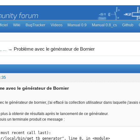
ficiel
Wiki
BugTracker
Videos
Manual 0.9
Manual 0.8_cs
Github
→
Problème avec le générateur de Bornier
 ...
4:35
me avec le générateur de Bornier
c le générateur de bornier, j'ai effacé la collection utilisateur dans laquelle j'avai
e plus à obtenir de résultats après le lancement de ce générateur.
uis un terminale produit ce message :
(most recent call last):
