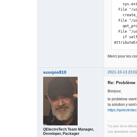
    sys.exit(main())

  File "/usr/local/lib/python3.9/dist-packages/src/main.py", line 884, in main

    create_terminal_blocks(window, choosed, int(window['-CFG_SPLIT-'].get()), \

  File "/usr/local/lib/python3.9/dist-packages/src/main.py", line 402, in create_terminal_blocks

    qet_project.save_tb(qet_file)

  File "/usr/local/lib/python3.9/dist-packages/src/qetproject.py", line 479, in save_tb

    if self.original_logo_section:

AttributeE
Merci pour les con
scorpio810
2021-10-13 23:0
Re: Problème 
Bonjour,
le problème vient
la solution y sont
https://qelectrot
"Le jour où tu déco
QElectroTech Team Manager,
Les questions conce
Developer, Packager