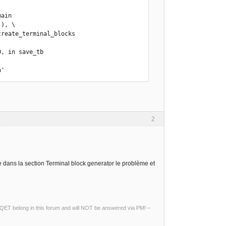
n'
2
e dans la section Terminal block generator le problème et
ng QET belong in this forum and will NOT be answered via PM! –