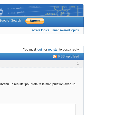
Google_Search
Active topics
Unanswered topics
You must
login
or
register
to post a reply
RSS topic feed
1
s obtenu un résultat pour refaire la manipulation avec un