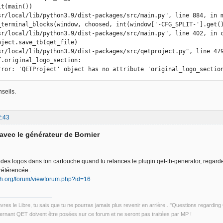
rror: 'QETProject' object has no attribute 'original_logo_sectio
seils.
2:43
avec le générateur de Bornier
 des logos dans ton cartouche quand tu relances le plugin qet-tb-generator, regard
 référencée :
ech.org/forum/viewforum.php?id=16
uvres le Libre, tu sais que tu ne pourras jamais plus revenir en arrière..."Questions regardi
rnant QET doivent être posées sur ce forum et ne seront pas traitées par MP !