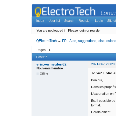
Index
User list
Search
Register
Login
Site of
You are not logged in.
Please login or register.
QElectroTech
→
FR : Aide, suggestions, discussions,
Pages
1
Posts: 6
eric.vermeulen62
2021-06-12 08:0
Nouveau membre
Topic: Folio 
Offline
Bonjour,
Dans les propriété
L'exportation en
Est-il possible d
format.
Cordialement