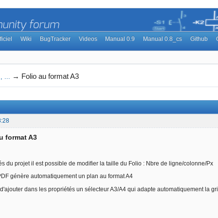
ficiel
Wiki
BugTracker
Videos
Manual 0.9
Manual 0.8_cs
Github
→
Folio au format A3
 ...
8:28
au format A3
s du projet il est possible de modifier la taille du Folio : Nbre de ligne/colonne/Px
 PDF génère automatiquement un plan au format A4
e d'ajouter dans les propriétés un sélecteur A3/A4 qui adapte automatiquement la gr