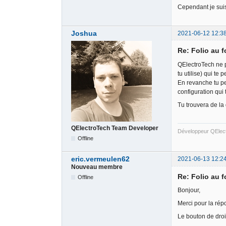
Cependant je suis 
Joshua
2021-06-12 12:3
Re: Folio au 
QElectroTech ne p
tu utilise) qui te 
En revanche tu peu
configuration qui 
Tu trouvera de la
QElectroTech Team Developer
Développeur QElec
Offline
eric.vermeulen62
2021-06-13 12:2
Nouveau membre
Re: Folio au 
Offline
Bonjour,
Merci pour la rép
Le bouton de droite