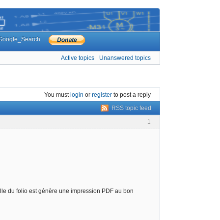
Google_Search
Active topics
Unanswered topics
You must
login
or
register
to post a reply
RSS topic feed
1
ille du folio est génère une impression PDF au bon