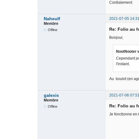
Cordialement
Naheulf
2021-07-05 14:3
Membre
Re: Folio au 
Offline
Bonjour,
NootNooter 
Cependant je 
l'instant.
Au boulot (en agr
galexis
2021-07-06 07:5
Membre
Re: Folio au 
Offline
Je fonctionne en A