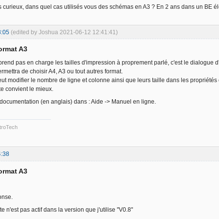
curieux, dans quel cas utilisés vous des schémas en A3 ? En 2 ans dans un BE électri
8:05
(edited by Joshua 2021-06-12 12:41:41)
format A3
rend pas en charge les tailles d'impression à proprement parlé, c'est le dialogue d
permettra de choisir A4, A3 ou tout autres format.
t modifier le nombre de ligne et colonne ainsi que leurs taille dans les propriétés d
te convient le mieux.
 documentation (en anglais) dans : Aide -> Manuel en ligne.
troTech
4:38
format A3
onse.
 n'est pas actif dans la version que j'utilise ''V0.8''