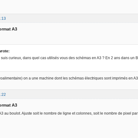
1:13
format A3
wrote:
suis curieux, dans quel cas utilisés vous des schémas en A3 ? En 2 ans dans un BE é
oalimentaire) on a une machine dont les schémas électriques sont imprimés en A3. Ma
1:22
format A3
3 au boulot. Ajuste soit le nombre de ligne et colonnes, soit le nombre de pixel par