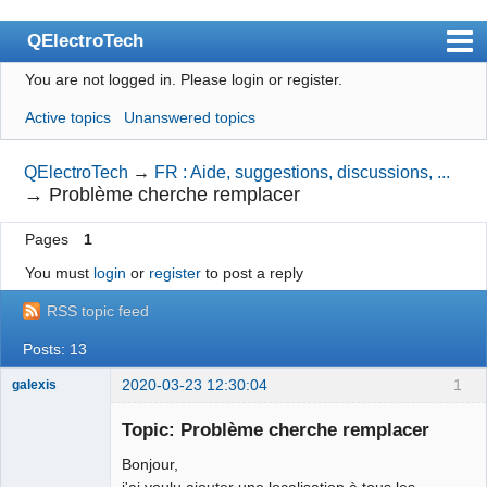
QElectroTech
You are not logged in.
Please login or register.
Index
Active topics
Unanswered topics
User list
Search
QElectroTech
→
FR : Aide, suggestions, discussions, ...
→
Problème cherche remplacer
Register
Pages
1
Login
You must
login
or
register
to post a reply
Site officiel
RSS topic feed
Wiki
Posts: 13
BugTracker
2020-03-23 12:30:04
1
galexis
Videos
Membre
Topic: Problème cherche remplacer
Offline
Manual 0.9
Bonjour,
Manual 0.8_cs
j'ai voulu ajouter une localisation à tous les