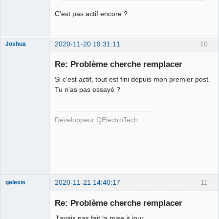
C'est pas actif encore ?
2020-11-20 19:31:11
10
Joshua
Re: Problème cherche remplacer
Si c'est actif, tout est fini depuis mon premier post.
Tu n'as pas essayé ?
Développeur QElectroTech
QElectroTech
Team
Developer
Offline
2020-11-21 14:40:17
11
galexis
Membre
Re: Problème cherche remplacer
Offline
J'avais pas fait la mise à jour ....