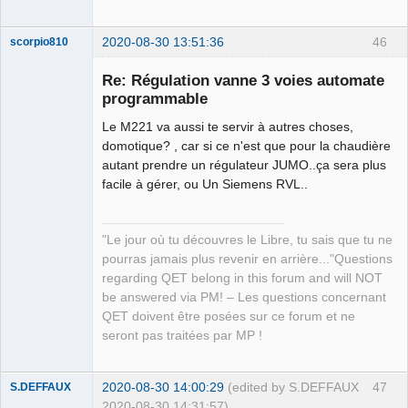
2020-08-30 13:51:36
46
scorpio810
Re: Régulation vanne 3 voies automate
programmable
Le M221 va aussi te servir à autres choses,
domotique? , car si ce n'est que pour la chaudière
autant prendre un régulateur JUMO..ça sera plus
facile à gérer, ou Un Siemens RVL..
QElectroTech
Team
"Le jour où tu découvres le Libre, tu sais que tu ne
Manager,
Developer,
pourras jamais plus revenir en arrière..."Questions
Packager
regarding QET belong in this forum and will NOT
Offline
be answered via PM! – Les questions concernant
QET doivent être posées sur ce forum et ne
seront pas traitées par MP !
2020-08-30 14:00:29
(edited by S.DEFFAUX
47
S.DEFFAUX
2020-08-30 14:31:57)