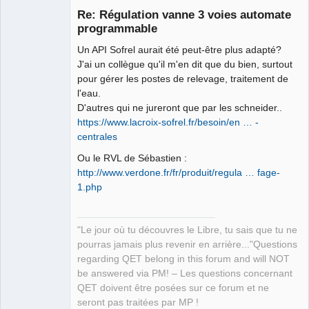
Re: Régulation vanne 3 voies automate
programmable
Un API Sofrel aurait été peut-être plus adapté?
J'ai un collègue qu'il m'en dit que du bien, surtout
pour gérer les postes de relevage, traitement de
l'eau.
D'autres qui ne jureront que par les schneider..
QElectroTech
https://www.lacroix-sofrel.fr/besoin/en … -
Team
centrales
Manager,
Developer,
Packager
Ou le RVL de Sébastien :
Offline
http://www.verdone.fr/fr/produit/regula … fage-
1.php
"Le jour où tu découvres le Libre, tu sais que tu ne
pourras jamais plus revenir en arrière..."Questions
regarding QET belong in this forum and will NOT
be answered via PM! – Les questions concernant
QET doivent être posées sur ce forum et ne
seront pas traitées par MP !