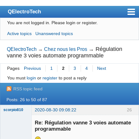
QElectroTech
You are not logged in.
Please login or register.
Index
Active topics
Unanswered topics
User list
Search
→
Régulation
QElectroTech
→
Chez nous les Pros
vanne 3 voies automate programmable
Register
Pages
Previous
1
2
3
4
Next
Login
You must
login
or
register
to post a reply
Site officiel
RSS topic feed
Wiki
Posts: 26 to 50 of 87
BugTracker
2020-08-30 09:08:22
26
scorpio810
Videos
Re: Régulation vanne 3 voies automate
Manual 0.9
programmable
Manual 0.8_cs