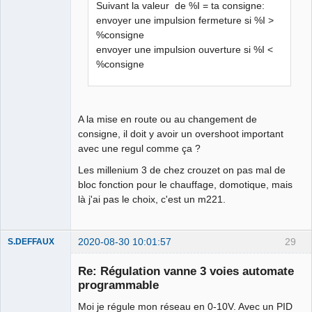
Suivant la valeur de %I = ta consigne:
envoyer une impulsion fermeture si %I >
%consigne
envoyer une impulsion ouverture si %I <
%consigne
A la mise en route ou au changement de
consigne, il doit y avoir un overshoot important
avec une regul comme ça ?
Les millenium 3 de chez crouzet on pas mal de
bloc fonction pour le chauffage, domotique, mais
là j'ai pas le choix, c'est un m221.
2020-08-30 10:01:57
29
S.DEFFAUX
Membre
Re: Régulation vanne 3 voies automate
Offline
programmable
Moi je régule mon réseau en 0-10V. Avec un PID