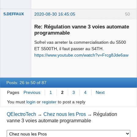
2020-08-30 16:45:05
50
S.DEFFAUX
Membre
Re: Régulation vanne 3 voies automate
Offline
programmable
Sofrel vas arreter la commercialisation du S500
ET S500TH, il faut passer au S4TH.
https://www.youtube.com/watch?v=Frcg8Jde6aw
Posts: 26 to 50 of 87
Pages
Previous
1
2
3
4
Next
You must
login
or
register
to post a reply
QElectroTech
→
Chez nous les Pros
→
Régulation
vanne 3 voies automate programmable