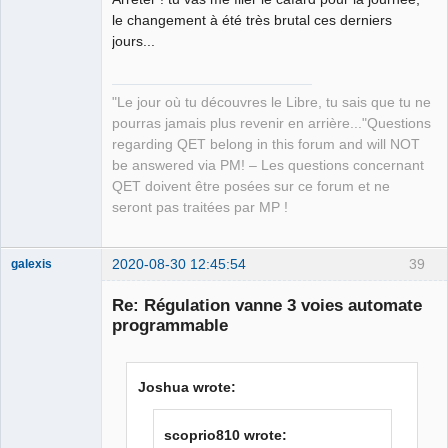
Manager,
le changement à été très brutal ces derniers
Developer,
Packager
jours...
Offline
"Le jour où tu découvres le Libre, tu sais que tu ne
pourras jamais plus revenir en arrière..."Questions
regarding QET belong in this forum and will NOT
be answered via PM! – Les questions concernant
QET doivent être posées sur ce forum et ne
seront pas traitées par MP !
2020-08-30 12:45:54
39
galexis
Membre
Re: Régulation vanne 3 voies automate
Offline
programmable
Joshua wrote:
scoprio810 wrote: