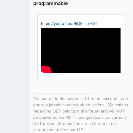
programmable
https://youtu.be/a9iQETLrHGI
QElectroTech
Team
Manager,
Developer,
Packager
Offline
"Le jour où tu découvres le Libre, tu sais que tu ne
pourras jamais plus revenir en arrière..."Questions
regarding QET belong in this forum and will NOT
be answered via PM! – Les questions concernant
QET doivent être posées sur ce forum et ne
seront pas traitées par MP !