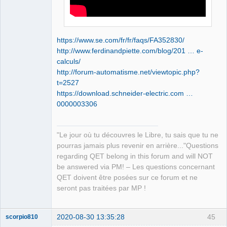
https://www.se.com/fr/fr/faqs/FA352830/
http://www.ferdinandpiette.com/blog/201 … e-
calculs/
http://forum-automatisme.net/viewtopic.php?
t=2527
https://download.schneider-electric.com …
0000003306
"Le jour où tu découvres le Libre, tu sais que tu ne
pourras jamais plus revenir en arrière..."Questions
regarding QET belong in this forum and will NOT
be answered via PM! – Les questions concernant
QET doivent être posées sur ce forum et ne
seront pas traitées par MP !
2020-08-30 13:35:28
45
scorpio810