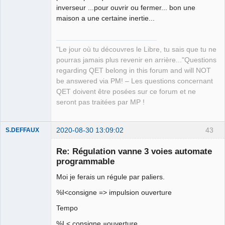
QElectroTech
inverseur ...pour ouvrir ou fermer... bon une
Team
maison a une certaine inertie...
Manager,
Developer,
Packager
Offline
"Le jour où tu découvres le Libre, tu sais que tu ne
pourras jamais plus revenir en arrière..."Questions
regarding QET belong in this forum and will NOT
be answered via PM! – Les questions concernant
QET doivent être posées sur ce forum et ne
seront pas traitées par MP !
2020-08-30 13:09:02
43
S.DEFFAUX
Membre
Re: Régulation vanne 3 voies automate
Offline
programmable
Moi je ferais un régule par paliers.
%I<consigne => impulsion ouverture
Tempo
%I < consigne =ouverture