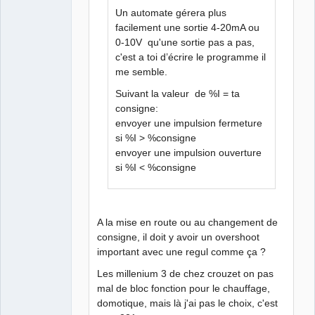
QElectroTech
Un automate gérera plus
Team
facilement une sortie 4-20mA ou
Manager,
Developer,
0-10V qu'une sortie pas a pas,
Packager
c'est a toi d’écrire le programme il
Offline
me semble.
Suivant la valeur de %I = ta
consigne:
envoyer une impulsion fermeture
si %I > %consigne
envoyer une impulsion ouverture
si %I < %consigne
A la mise en route ou au changement de
consigne, il doit y avoir un overshoot
important avec une regul comme ça ?
Les millenium 3 de chez crouzet on pas
mal de bloc fonction pour le chauffage,
domotique, mais là j'ai pas le choix, c'est