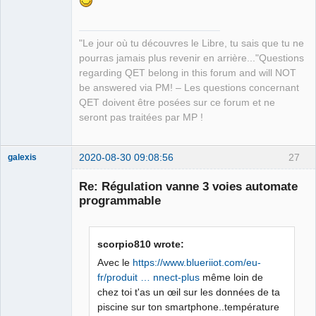
Github
"Le jour où tu découvres le Libre, tu sais que tu ne
Google_Search
pourras jamais plus revenir en arrière..."Questions
QElectroTech
regarding QET belong in this forum and will NOT
Team
be answered via PM! – Les questions concernant
Manager,
Developer,
QET doivent être posées sur ce forum et ne
Packager
seront pas traitées par MP !
Offline
2020-08-30 09:08:56
27
galexis
Membre
Re: Régulation vanne 3 voies automate
Offline
programmable
scorpio810 wrote:
Avec le
https://www.blueriiot.com/eu-
fr/produit … nnect-plus
même loin de
chez toi t'as un œil sur les données de ta
piscine sur ton smartphone..température