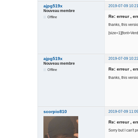
ajpg519x
2019-07-09 10:2
Nouveau membre
Re: erreur , er
Offline
thanks, this versi
[size=1][font=Verd
ajpg519x
2019-07-09 10:2
Nouveau membre
Re: erreur , er
Offline
thanks, this versi
scorpio810
2019-07-09 11:0
Re: erreur , er
Sorry but I can't 