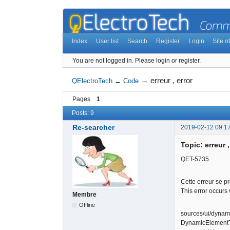
Index
User list
Search
Register
Login
Site of
You are not logged in.
Please login or register.
→
erreur , error
QElectroTech
→
Code
Pages
1
Posts: 9
Re-searcher
2019-02-12 09:1
Topic: erreur ,
QET-5735
Cette erreur se p
This error occurs
Membre
Offline
sources/ui/dynam
DynamicElementTe