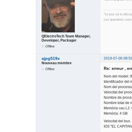
"Le jour où tu déco
Les questions conce
QElectroTech Team Manager,
Developer, Packager
Offline
ajpg519x
2019-07-06 08:5
Nouveau membre
Re: erreur , er
Offline
Nom del model: 
Identificador del
Nom del processa
Velocitat del pro
Nombre de proce
Nombre total de n
Memòria cau L2:
Memòria: 4 GB
Velocitat del bus
IOS "EL CAPITAN" v