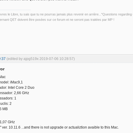
uvres le Libre, tu sais que tu ne pourras jamais plus revenir en arrière..."Questions regardi
rnant QET doivent être posées sur ce forum et ne seront pas traitées par MP !
9:37
(edited by ajpg519x 2019-07-06 10:28:57)
ror
iMac
 model: iMac9,1
dor: Intel Core 2 Duo
cessador: 2,66 GHz
ssadors: 1
uclis: 2
 6 MB
: 1,07 GHz
er. 10.11.6 ...and there is not upgrade or actualiztion avaible to this Mac.