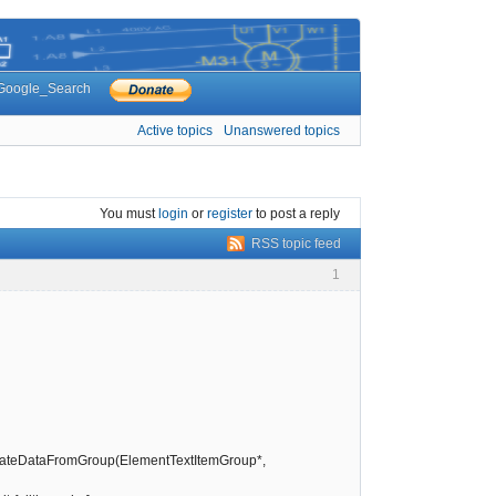
Google_Search
Active topics
Unanswered topics
You must
login
or
register
to post a reply
RSS topic feed
1
pdateDataFromGroup(ElementTextItemGroup*,