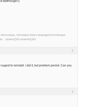
t-fallthrough=]
ité, électronique, mécanique,Native language(Dutch)/langue
piler : qmake(Qt5) qmake6(Qt6)
2
ugest to reinstall. I did it, but problem persist. Can you
3