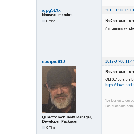
ajpg519x
2019-07-06 09:0
Nouveau membre
Re: erreur , er
Offline
i'm running windo
scorpio810
2019-07-06 11:4
Re: erreur , er
Old 0.7 version f
https://download
"Le jour où tu déco
Les questions conce
QElectroTech Team Manager,
Developer, Packager
Offline