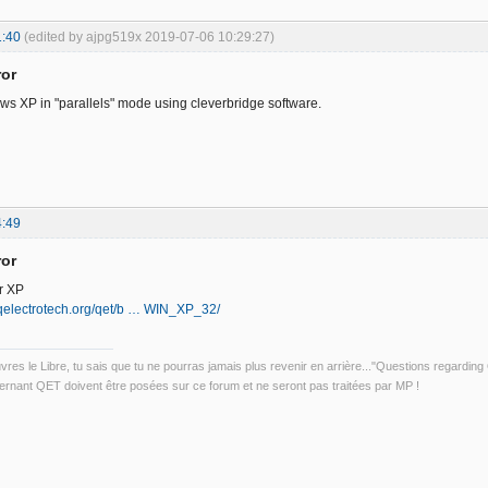
1:40
(edited by ajpg519x 2019-07-06 10:29:27)
ror
ws XP in "parallels" mode using cleverbridge software.
4:49
ror
or XP
.qelectrotech.org/qet/b … WIN_XP_32/
uvres le Libre, tu sais que tu ne pourras jamais plus revenir en arrière..."Questions regardi
rnant QET doivent être posées sur ce forum et ne seront pas traitées par MP !