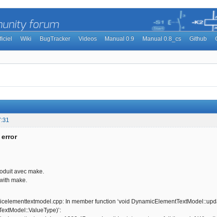
ficiel
Wiki
BugTracker
Videos
Manual 0.9
Manual 0.8_cs
Github
7:31
 error
roduit avec make.
 with make.
icelementtextmodel.cpp: In member function ‘void DynamicElementTextModel::u
xtModel::ValueType)’: