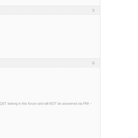
5
6
ng QET belong in this forum and will NOT be answered via PM! –