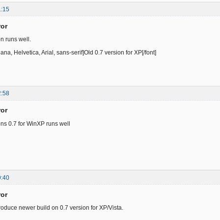
1:15
ror
on runs well.
ana, Helvetica, Arial, sans-serif]Old 0.7 version for XP[/font]
2:58
ror
ons 0.7 for WinXP runs well
9:40
ror
produce newer build on 0.7 version for XP/Vista.