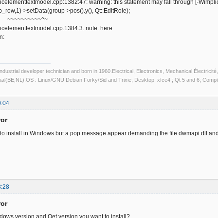
celementtextmodel.cpp:1382:47: warning: this statement may fall through [-Wimplici
row,1)->setData(group->pos().y(), Qt::EditRole);
~~~~~^~
icelementtextmodel.cpp:1384:3: note: here
n:
industrial developer technician and born in 1960.Electrical, Electronics, Mechanical,Électric
aal(BE,NL).OS : Linux/GNU Debian Forky/Sid and Trixie; Desktop: xfce4 ; Qt 5 and 6; Com
0:04
ror
ed to install in Windows but a pop message appear demanding the file dwmapi.dll and s
8:28
ror
dows version and Qet version you want to install?