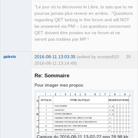
"Le jour où tu découvres le Libre, tu sais que tu ne
pourras jamais plus revenir en arrière..."Questions
QElectroTech
regarding QET belong in this forum and will NOT
Team
be answered via PM! – Les questions concernant
Manager,
Developer,
QET doivent être posées sur ce forum et ne
Packager
seront pas traitées par MP !
Offline
2016-08-11 13:03:35
(edited by scorpio810
35
galexis
2016-08-11 13:14:49)
Membre
Re: Sommaire
Offline
Pour imager mes propos:
Capture du 2016-08-11 13-02-22.png 28.98 kb,