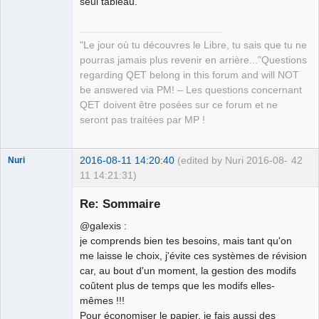
seul tableau.
Packager
Offline
"Le jour où tu découvres le Libre, tu sais que tu ne
pourras jamais plus revenir en arrière..."Questions
regarding QET belong in this forum and will NOT
be answered via PM! – Les questions concernant
QET doivent être posées sur ce forum et ne
seront pas traitées par MP !
2016-08-11 14:20:40
(edited by Nuri 2016-08-
42
Nuri
11 14:21:31)
Re: Sommaire
@galexis :
je comprends bien tes besoins, mais tant qu'on
me laisse le choix, j'évite ces systèmes de révision
German
car, au bout d'un moment, la gestion des modifs
translator
coûtent plus de temps que les modifs elles-
Offline
mêmes !!!
Pour économiser le papier, je fais aussi des