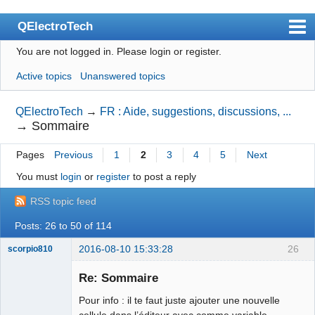
QElectroTech
You are not logged in.
Please login or register.
Index
Active topics
Unanswered topics
User list
Search
QElectroTech
→
FR : Aide, suggestions, discussions, ...
→
Sommaire
Register
Pages
Previous
1
2
3
4
5
Next
Login
You must
login
or
register
to post a reply
Site officiel
RSS topic feed
Wiki
Posts: 26 to 50 of 114
BugTracker
2016-08-10 15:33:28
26
scorpio810
Videos
Re: Sommaire
Manual 0.9
Pour info : il te faut juste ajouter une nouvelle
Manual 0.8_cs
cellule dans l’éditeur avec comme variable