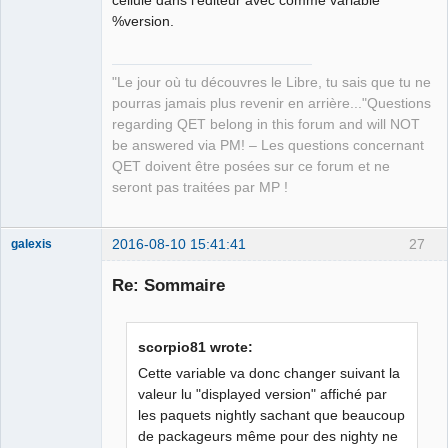
%version.
Github
Google_Search
"Le jour où tu découvres le Libre, tu sais que tu ne
QElectroTech
pourras jamais plus revenir en arrière..."Questions
Team
regarding QET belong in this forum and will NOT
Manager,
Developer,
be answered via PM! – Les questions concernant
Packager
QET doivent être posées sur ce forum et ne
Offline
seront pas traitées par MP !
2016-08-10 15:41:41
27
galexis
Membre
Re: Sommaire
Offline
scorpio81 wrote:
Cette variable va donc changer suivant la
valeur lu "displayed version" affiché par
les paquets nightly sachant que beaucoup
de packageurs même pour des nighty ne