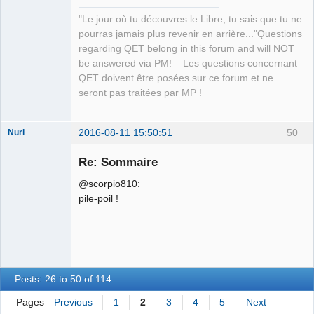
"Le jour où tu découvres le Libre, tu sais que tu ne
pourras jamais plus revenir en arrière..."Questions
regarding QET belong in this forum and will NOT
be answered via PM! – Les questions concernant
QET doivent être posées sur ce forum et ne
seront pas traitées par MP !
2016-08-11 15:50:51
50
Nuri
Re: Sommaire
@scorpio810:
pile-poil !
German
translator
Offline
Posts: 26 to 50 of 114
Pages
Previous
1
2
3
4
5
Next