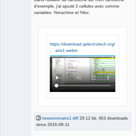
QElectroTech
d'exemple, j'ai ajouté 2 cellules avec comme
Team
variables :%machine et %loc.
Manager,
Developer,
Packager
Offline
https://download.qelectrotech.org/qet/f
… aire1.webm
newsommaire1.diff
29.12 kb, 453 downloads
since 2016-08-11