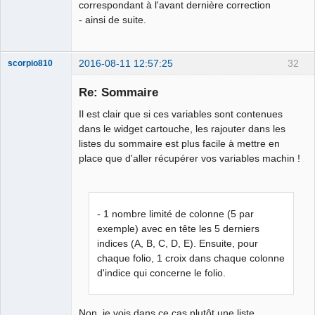
correspondant à l'avant dernière correction
- ainsi de suite.
2016-08-11 12:57:25
32
scorpio810
Re: Sommaire
Il est clair que si ces variables sont contenues
dans le widget cartouche, les rajouter dans les
listes du sommaire est plus facile à mettre en
place que d'aller récupérer vos variables machin !
QElectroTech
Team
- 1 nombre limité de colonne (5 par
Manager,
Developer,
exemple) avec en tête les 5 derniers
Packager
indices (A, B, C, D, E). Ensuite, pour
Offline
chaque folio, 1 croix dans chaque colonne
d'indice qui concerne le folio.
Non, je vois dans ce cas plutôt une liste