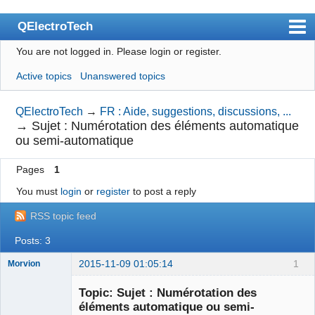
QElectroTech
You are not logged in.
Please login or register.
Index
Active topics
Unanswered topics
User list
Search
QElectroTech
→
FR : Aide, suggestions, discussions, ...
→
Sujet : Numérotation des éléments automatique
Register
ou semi-automatique
Login
Pages
1
Site officiel
You must
login
or
register
to post a reply
Wiki
RSS topic feed
BugTracker
Posts: 3
Videos
2015-11-09 01:05:14
1
Morvion
Membre
Manual 0.9
Topic: Sujet : Numérotation des
Offline
éléments automatique ou semi-
Manual 0.8_cs