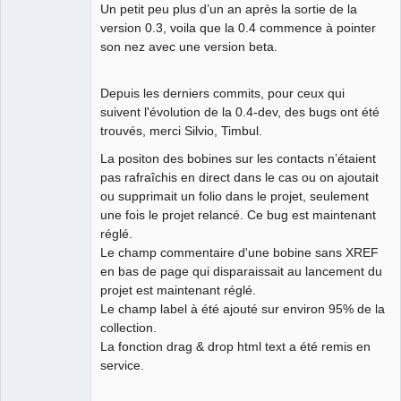
Un petit peu plus d’un an après la sortie de la
version 0.3, voila que la 0.4 commence à pointer
Github
son nez avec une version beta.
Google_Search
QElectroTech
Depuis les derniers commits, pour ceux qui
Team
suivent l'évolution de la 0.4-dev, des bugs ont été
Manager,
Developer,
trouvés, merci Silvio, Timbul.
Packager
Offline
La positon des bobines sur les contacts n’étaient
pas rafraîchis en direct dans le cas ou on ajoutait
ou supprimait un folio dans le projet, seulement
une fois le projet relancé. Ce bug est maintenant
réglé.
Le champ commentaire d'une bobine sans XREF
en bas de page qui disparaissait au lancement du
projet est maintenant réglé.
Le champ label à été ajouté sur environ 95% de la
collection.
La fonction drag & drop html text a été remis en
service.