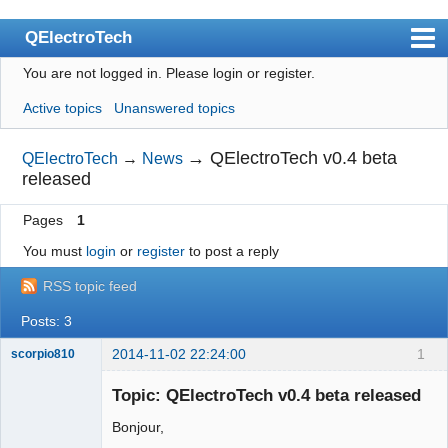
QElectroTech
You are not logged in.
Please login or register.
Index
Active topics
Unanswered topics
User list
Search
→
QElectroTech v0.4 beta
QElectroTech
→
News
released
Register
Pages
1
Login
You must
login
or
register
to post a reply
Site officiel
RSS topic feed
Wiki
Posts: 3
BugTracker
2014-11-02 22:24:00
1
scorpio810
Videos
Topic: QElectroTech v0.4 beta released
Manual 0.9
Bonjour,
Manual 0.8_cs