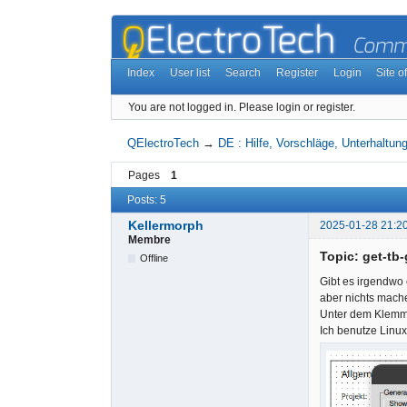
Index
User list
Search
Register
Login
Site of
You are not logged in.
Please login or register.
QElectroTech
→
DE : Hilfe, Vorschläge, Unterhaltung
Pages
1
Posts: 5
Kellermorph
2025-01-28 21:2
Membre
Topic: get-tb
Offline
Gibt es irgendwo 
aber nichts mach
Unter dem Klemml
Ich benutze Linux