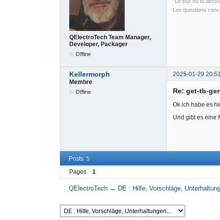
"Le jour où tu déco
Les questions conce
QElectroTech Team Manager,
Developer, Packager
Offline
Kellermorph
2025-01-29 20:5
Membre
Re: get-tb-ge
Offline
Ok ich habe es hi
Und gibt es eine 
Posts: 5
Pages
1
QElectroTech
→
DE : Hilfe, Vorschläge, Unterhaltung