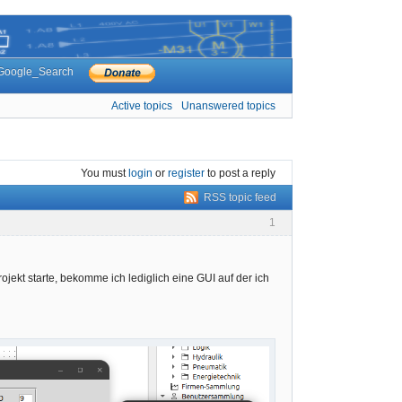
Google_Search
Active topics
Unanswered topics
You must
login
or
register
to post a reply
RSS topic feed
1
ojekt starte, bekomme ich lediglich eine GUI auf der ich