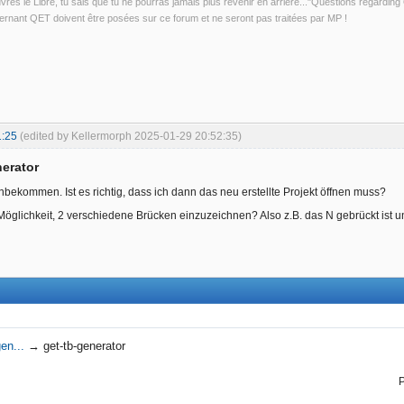
uvres le Libre, tu sais que tu ne pourras jamais plus revenir en arrière..."Questions regardi
rnant QET doivent être posées sur ce forum et ne seront pas traitées par MP !
1:25
(edited by Kellermorph 2025-01-29 20:52:35)
nerator
nbekommen. Ist es richtig, dass ich dann das neu erstellte Projekt öffnen muss?
Möglichkeit, 2 verschiedene Brücken einzuzeichnen? Also z.B. das N gebrückt ist 
en...
→
get-tb-generator