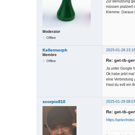
Zur Benutzung ge
müssen platziert
Klemme. Daraus w
Moderator
Offline
Kellermorph
2025-01-28 23:1
Membre
Re: get-tb-ge
Offline
Ja unter Google 
Ok habe jetzt mal
eine Verbindung 
Hast du evtl ein 
scorpio810
2025-01-29 08:0
Re: get-tb-ge
https://qelectrot