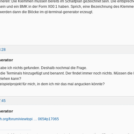
nerell: Die Klemmen müssen bereits im Schaltplan gezeichnet sein. Die entsprec
 sein und ein BMK in der Form X00:1 haben. Sprich, eine Bezeichnung des Klem
erden dann die Blöcke im qt-terminal-generator erzeugt.
8:28
nerator
habe ich nichts gefunden. Deshalb nochmal die Frage.
 die Terminals hinzugefügt und benannt. Der findet immer noch nichts. Müssen die K
ziehen kann?
Beispielprojekt für mich, in dem ich mir das mal angucken könnte?
7:45
nerator
ech.org/forum/viewtopi … 065#p17065