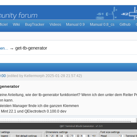
ficiel
Wiki
BugTracker
Videos
Manual 0.9
Manual 0.8_cs
Github
→
get-tb-generator
en...
0:00
(edited by Kellermorph 2025-01-28 21:57:42)
-generator
eine Anleitung, wie der tb-generator funktioniert? Wenn ich den unter dem Reiter Pr
en kann.
eisten Manager finde ich die ganzen Klemmen
 Mint 22.1 und QElectrotech 0.100.0 dev