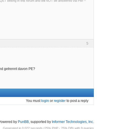
ng QET belong in this forum and will NOT be answered via PM! –
5
und getrennt davon PE?
You must
login
or
register
to post a reply
Powered by
PunBB
, supported by
Informer Technologies, Inc
.
Generated in 0.022 seconds (25% PHP - 75% DB) with 9 queries