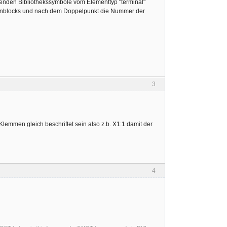
henden Bibliothekssymbole vom Elementtyp "terminal"
menblocks und nach dem Doppelpunkt die Nummer der
3
lemmen gleich beschriftet sein also z.b. X1:1 damit der
4