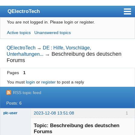
QElectroTech
You are not logged in.
Please login or register.
Index
Active topics
Unanswered topics
User list
Search
QElectroTech
→
DE : Hilfe, Vorschläge,
→
Beschreibung des deutschen
Unterhaltungen...
Register
Forums
Login
Pages
1
Site officiel
You must
login
or
register
to post a reply
Wiki
RSS topic feed
BugTracker
Posts: 6
Videos
2023-12-08 13:51:08
1
plc-user
Moderator
Manual 0.9
Topic: Beschreibung des deutschen
Offline
Forums
Manual 0.8_cs