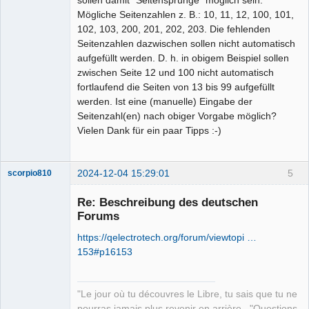
sollen damit "Seitensprünge" möglich sein.
Mögliche Seitenzahlen z. B.: 10, 11, 12, 100, 101,
102, 103, 200, 201, 202, 203. Die fehlenden
Seitenzahlen dazwischen sollen nicht automatisch
aufgefüllt werden. D. h. in obigem Beispiel sollen
zwischen Seite 12 und 100 nicht automatisch
fortlaufend die Seiten von 13 bis 99 aufgefüllt
werden. Ist eine (manuelle) Eingabe der
Seitenzahl(en) nach obiger Vorgabe möglich?
Vielen Dank für ein paar Tipps :-)
2024-12-04 15:29:01
5
scorpio810
Re: Beschreibung des deutschen
Forums
https://qelectrotech.org/forum/viewtopi …
153#p16153
"Le jour où tu découvres le Libre, tu sais que tu ne
QElectroTech
pourras jamais plus revenir en arrière..."Questions