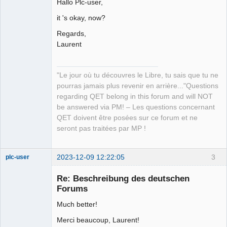
Hallo Plc-user,
it 's okay, now?
Regards,
Laurent
QElectroTech
Team
Manager,
Developer,
"Le jour où tu découvres le Libre, tu sais que tu ne
Packager
pourras jamais plus revenir en arrière..."Questions
Offline
regarding QET belong in this forum and will NOT
be answered via PM! – Les questions concernant
QET doivent être posées sur ce forum et ne
seront pas traitées par MP !
2023-12-09 12:22:05
3
plc-user
Moderator
Re: Beschreibung des deutschen
Offline
Forums
Much better!
Merci beaucoup, Laurent!