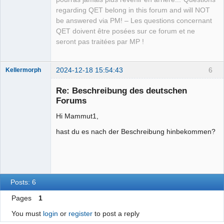
Team
regarding QET belong in this forum and will NOT
Manager,
Developer,
be answered via PM! – Les questions concernant
Packager
QET doivent être posées sur ce forum et ne
Offline
seront pas traitées par MP !
2024-12-18 15:54:43
6
Kellermorph
Membre
Re: Beschreibung des deutschen
Offline
Forums
Hi Mammut1,
hast du es nach der Beschreibung hinbekommen?
Posts: 6
Pages
1
You must
login
or
register
to post a reply