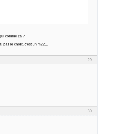
egul comme ça ?
i pas le choix, c'est un m221.
29
30