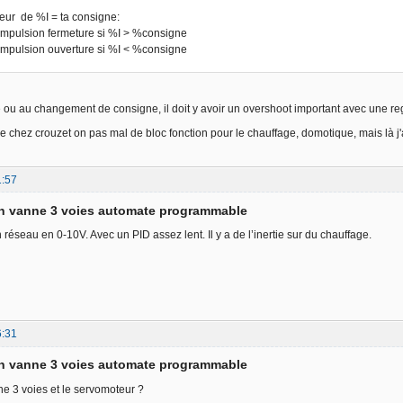
leur de %I = ta consigne:
impulsion fermeture si %I > %consigne
impulsion ouverture si %I < %consigne
e ou au changement de consigne, il doit y avoir un overshoot important avec une r
e chez crouzet on pas mal de bloc fonction pour le chauffage, domotique, mais là j'a
1:57
on vanne 3 voies automate programmable
réseau en 0-10V. Avec un PID assez lent. Il y a de l’inertie sur du chauffage.
6:31
on vanne 3 voies automate programmable
ne 3 voies et le servomoteur ?