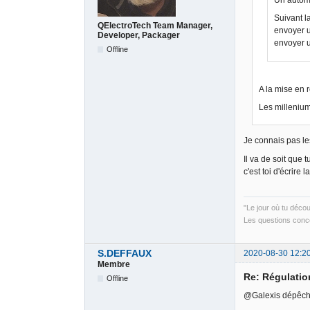
Suivant l
QElectroTech Team Manager,
envoyer u
Developer, Packager
envoyer u
Offline
A la mise en 
Les millenium
Je connais pas le
Il va de soit que
c'est toi d'écrire
"Le jour où tu déco
Les questions conce
S.DEFFAUX
2020-08-30 12:2
Membre
Re: Régulati
Offline
@Galexis dépêche 