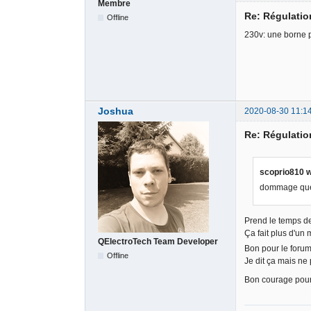
Membre
Re: Régulati
Offline
230v: une borne p
Joshua
2020-08-30 11:1
Re: Régulati
scoprio810 w
dommage que j
Prend le temps de
Ça fait plus d'un
QElectroTech Team Developer
Bon pour le forum
Offline
Je dit ça mais ne
Bon courage pour 