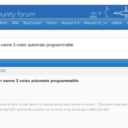
ficiel
Wiki
BugTracker
Videos
Manual 0.9
Manual 0.8_cs
Github
n vanne 3 voies automate programmable
8:22
on vanne 3 voies automate programmable
uvres le Libre, tu sais que tu ne pourras jamais plus revenir en arrière..."Questions regardi
rnant QET doivent être posées sur ce forum et ne seront pas traitées par MP !