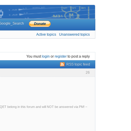
Google_Search
Active topics
Unanswered topics
You must
login
or
register
to post a reply
RSS topic feed
26
ng QET belong in this forum and will NOT be answered via PM! –