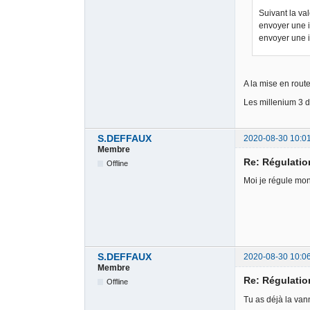
Suivant la va
envoyer une 
envoyer une 
A la mise en rout
Les millenium 3 d
S.DEFFAUX
2020-08-30 10:0
Membre
Re: Régulati
Offline
Moi je régule mon 
S.DEFFAUX
2020-08-30 10:0
Membre
Re: Régulati
Offline
Tu as déjà la van