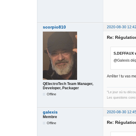
scorpio810
2020-08-30 12:4
Re: Régulati
S.DEFFAUX w
@Galexis dépê
Arrêter ! tu vas m
QElectroTech Team Manager,
Developer, Packager
"Le jour où tu déco
Offline
Les questions conce
galexis
2020-08-30 12:4
Membre
Re: Régulati
Offline