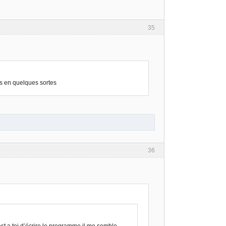
35
ns en quelques sortes
36
t a toi d’écrire le programme il me semble.