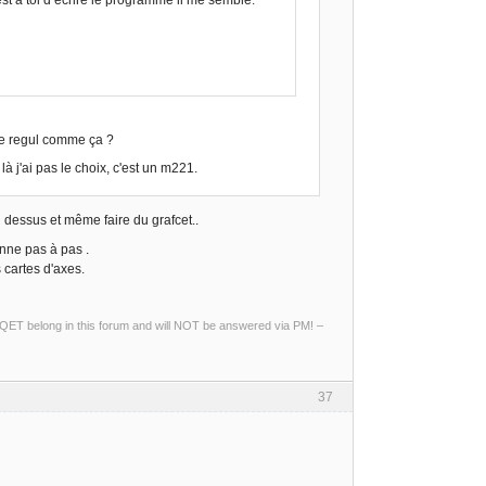
ne regul comme ça ?
 j'ai pas le choix, c'est un m221.
 dessus et même faire du grafcet..
anne pas à pas .
s cartes d'axes.
ng QET belong in this forum and will NOT be answered via PM! –
37