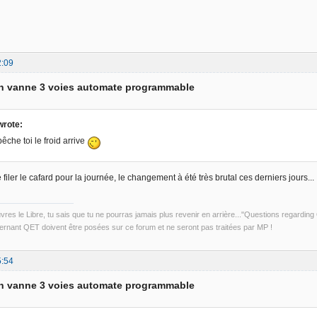
2:09
on vanne 3 voies automate programmable
rote:
che toi le froid arrive
e filer le cafard pour la journée, le changement à été très brutal ces derniers jours...
uvres le Libre, tu sais que tu ne pourras jamais plus revenir en arrière..."Questions regardi
rnant QET doivent être posées sur ce forum et ne seront pas traitées par MP !
5:54
on vanne 3 voies automate programmable