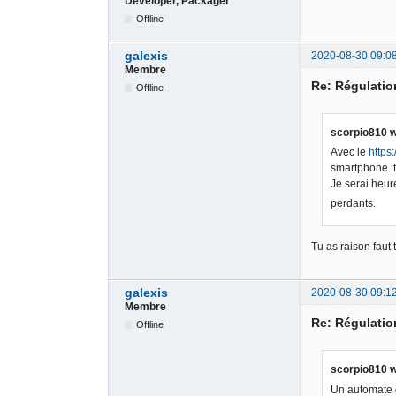
Developer, Packager
Offline
galexis
2020-08-30 09:0
Membre
Re: Régulati
Offline
scorpio810 w
Avec le
https
smartphone..t
Je serai heur
perdants.
Tu as raison faut 
galexis
2020-08-30 09:1
Membre
Re: Régulati
Offline
scorpio810 w
Un automate g