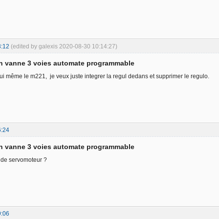
3:12
(edited by galexis 2020-08-30 10:14:27)
on vanne 3 voies automate programmable
'hui même le m221, je veux juste integrer la regul dedans et supprimer le regulo.
6:24
on vanne 3 voies automate programmable
e de servomoteur ?
9:06