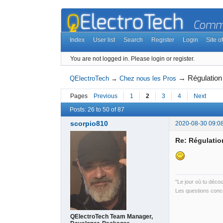
Index
User list
Search
Register
Login
Site of
You are not logged in.
Please login or register.
→
Régulatio
QElectroTech
→
Chez nous les Pros
Pages
Previous
1
2
3
4
Next
Posts: 26 to 50 of 87
scorpio810
2020-08-30 09:0
Re: Régulati
"Le jour où tu déco
Les questions conce
QElectroTech Team Manager,