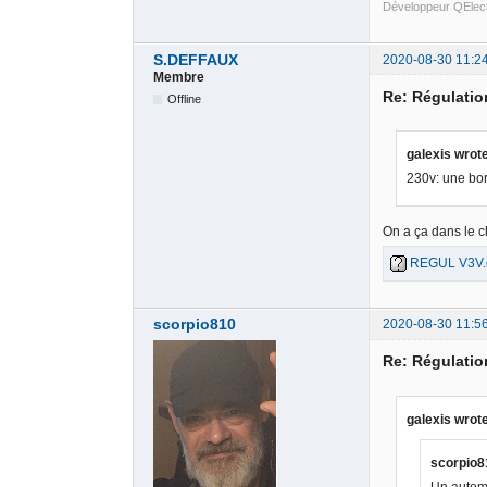
Développeur QElec
S.DEFFAUX
2020-08-30 11:2
Membre
Re: Régulati
Offline
galexis wrot
230v: une bor
On a ça dans le 
REGUL V3V.
scorpio810
2020-08-30 11:5
Re: Régulati
galexis wrot
scorpio8
Un automa