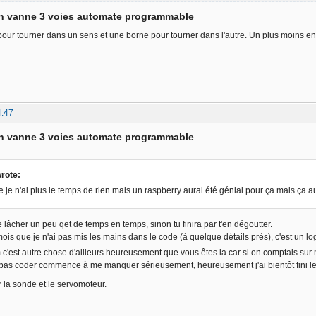
on vanne 3 voies automate programmable
our tourner dans un sens et une borne pour tourner dans l'autre. Un plus moins e
4:47
on vanne 3 voies automate programmable
rote:
e n'ai plus le temps de rien mais un raspberry aurai été génial pour ça mais ça aur
 lâcher un peu qet de temps en temps, sinon tu finira par t'en dégoutter.
 mois que je n'ai pas mis les mains dans le code (à quelque détails près), c'est un 
 c'est autre chose d'ailleurs heureusement que vous êtes la car si on comptais sur 
 pas coder commence à me manquer sérieusement, heureusement j'ai bientôt fini les 
la sonde et le servomoteur.