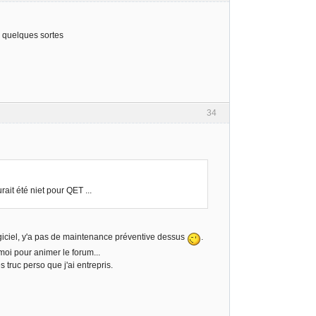
n quelques sortes
34
ait été niet pour QET ...
logiciel, y'a pas de maintenance préventive dessus
.
moi pour animer le forum...
truc perso que j'ai entrepris.