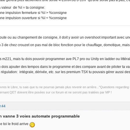
a valeur de %I = ta consigne:
ne impulsion fermeture si %I > %consigne
ne impulsion ouverture si %I < %consigne
route ou au changement de consigne, il doit y avoir un overshoot important avec u
 3 de chez crouzet on pas mal de bloc fonction pour le chauffage, domotique, mais là
s m221, mais tu dois pouvoir programmer ave PL7 pro ou Unity en ladder ou littéral
 tu dois ajouter des tempos dans le programme et des compare avant de piloter ta v
 la régulation: intégrale, dérivée, etc. sur les premium TSX tu pouvais gérer aussi de
uvres le Libre, tu sais que tu ne pourras jamais plus revenir en arrière..."Questions regardi
rnant QET doivent être posées sur ce forum et ne seront pas traitées par MP !
0:44
on vanne 3 voies automate programmable
toi le froid arrive