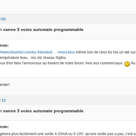
8:56
on vanne 3 voies automate programmable
rote:
://www.blueriiot.com/eu-fr/produit … nnect-plus
même loin de chez toi t'as un œil sur
empérature /eau, mv, etc réseau Sigfox.
eux d'en faire l'annonceur au travers de notre forum. Avis aux commerciaux.
Au 
tenter!
2:15
on vanne 3 voies automate programmable
rote:
érera plus facilement une sortie 4-20mA ou 0-10V qu'une sortie pas a pas, c'est a 