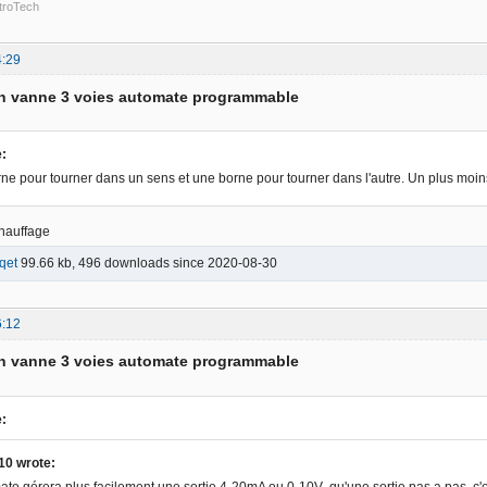
troTech
4:29
on vanne 3 voies automate programmable
e:
ne pour tourner dans un sens et une borne pour tourner dans l'autre. Un plus moi
chauffage
qet
99.66 kb, 496 downloads since 2020-08-30
6:12
on vanne 3 voies automate programmable
e:
10 wrote:
te gérera plus facilement une sortie 4-20mA ou 0-10V qu'une sortie pas a pas, c'es