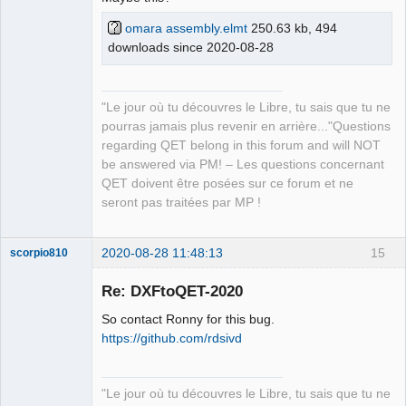
omara assembly.elmt
250.63 kb, 494
downloads since 2020-08-28
QElectroTech
"Le jour où tu découvres le Libre, tu sais que tu ne
Team
pourras jamais plus revenir en arrière..."Questions
Manager,
Developer,
regarding QET belong in this forum and will NOT
Packager
be answered via PM! – Les questions concernant
Offline
QET doivent être posées sur ce forum et ne
seront pas traitées par MP !
2020-08-28 11:48:13
15
scorpio810
Re: DXFtoQET-2020
So contact Ronny for this bug.
https://github.com/rdsivd
"Le jour où tu découvres le Libre, tu sais que tu ne