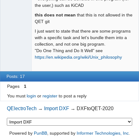
Team
the user,) such as KiCAD
Offline
this does not mean
that this is not allowed in the
QET git
I just want to state that there are some programs
with a specific task and let's bundle them into a
collection, and not one big program.
"Do One Thing and Do It Well" see
https://en.wikipedia.org/wiki/Unix_philosophy
Posts: 17
Pages
1
You must
login
or
register
to post a reply
QElectroTech
→
Import DXF
→
DXFtoQET-2020
Powered by
PunBB
, supported by
Informer Technologies, Inc
.