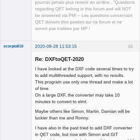
pourras jamais plus revenir en arrière..."Questions
QElectroTech
regarding QET belong in this forum and will NOT
Team
be answered via PM! – Les questions concernant
Manager,
Developer,
QET doivent être posées sur ce forum et ne
Packager
seront pas traitées par MP !
Offline
2020-08-28 11:53:15
16
scorpio810
Re: DXFtoQET-2020
I have looked at the DXF code several times to try
to add multithreaded support, with no results.
This program use only one thread and make a lot
of time.
On a large DXF, the converter may take 10
minutes to convert to elmt.
QElectroTech
Team
Maybe others like Simon, Martin, Damian will be
Manager,
luckier than me and Ronny.
Developer,
Packager
I have also in the past tried to add DXF converter
Offline
in QET code, but now with Simon and GIT