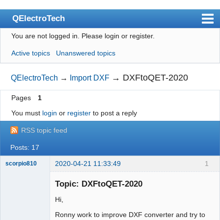
QElectroTech
You are not logged in.
Please login or register.
Index
Active topics
Unanswered topics
User list
Search
→
DXFtoQET-2020
QElectroTech
→
Import DXF
Register
Pages
1
Login
You must
login
or
register
to post a reply
Site officiel
RSS topic feed
Wiki
Posts: 17
BugTracker
2020-04-21 11:33:49
1
scorpio810
Videos
Topic: DXFtoQET-2020
Hi,
Manual 0.9
Ronny work to improve DXF converter and try to
Manual 0.8_cs