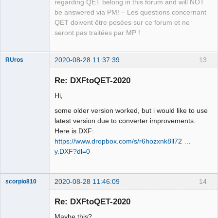
regarding QET belong in this forum and will NOT
be answered via PM! – Les questions concernant
QET doivent être posées sur ce forum et ne
seront pas traitées par MP !
2020-08-28 11:37:39
13
RUros
Membre
Re: DXFtoQET-2020
Offline
Hi,
some older version worked, but i would like to use
latest version due to converter improvements.
Here is DXF:
https://www.dropbox.com/s/r6hozxnk8ll72 …
y.DXF?dl=0
2020-08-28 11:46:09
14
scorpio810
Re: DXFtoQET-2020
Maybe this?