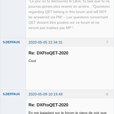
"Le jour où tu découvres le Libre, tu sais que tu ne
Packager
pourras jamais plus revenir en arrière..."Questions
Offline
regarding QET belong in this forum and will NOT
be answered via PM! – Les questions concernant
QET doivent être posées sur ce forum et ne
seront pas traitées par MP !
2020-05-05 22:34:31
7
S.DEFFAUX
Membre
Re: DXFtoQET-2020
Offline
Cool
2020-05-09 10:19:49
8
S.DEFFAUX
Membre
Re: DXFtoQET-2020
Offline
En me baladant sur le forum je viens de voir que