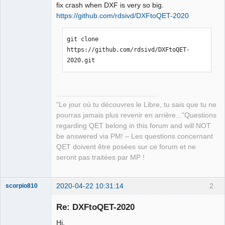
fix crash when DXF is very so big.
https://github.com/rdsivd/DXFtoQET-2020
Github
Google_Search
QElectroTech
git clone 
Team
https://github.com/rdsivd/DXFtoQET-
Manager,
Developer,
2020.git
Packager
Offline
"Le jour où tu découvres le Libre, tu sais que tu ne
pourras jamais plus revenir en arrière..."Questions
regarding QET belong in this forum and will NOT
be answered via PM! – Les questions concernant
QET doivent être posées sur ce forum et ne
seront pas traitées par MP !
2020-04-22 10:31:14
2
scorpio810
Re: DXFtoQET-2020
Hi,