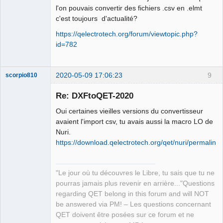
l'on pouvais convertir des fichiers .csv en .elmt
c'est toujours d'actualité?
https://qelectrotech.org/forum/viewtopic.php?
id=782
2020-05-09 17:06:23
9
scorpio810
Re: DXFtoQET-2020
Oui certaines vieilles versions du convertisseur
avaient l'import csv, tu avais aussi la macro LO de
Nuri.
https://download.qelectrotech.org/qet/nuri/permalinks
QElectroTech
"Le jour où tu découvres le Libre, tu sais que tu ne
Team
pourras jamais plus revenir en arrière..."Questions
Manager,
Developer,
regarding QET belong in this forum and will NOT
Packager
be answered via PM! – Les questions concernant
Offline
QET doivent être posées sur ce forum et ne