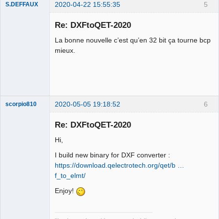
2020-04-22 15:55:35
5
S.DEFFAUX
Membre
Re: DXFtoQET-2020
Offline
La bonne nouvelle c’est qu’en 32 bit ça tourne bcp
mieux.
2020-05-05 19:18:52
6
scorpio810
Re: DXFtoQET-2020
Hi,
I build new binary for DXF converter :
https://download.qelectrotech.org/qet/b …
f_to_elmt/
Enjoy!
QElectroTech
Team
Manager,
Developer,