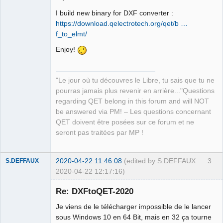
I build new binary for DXF converter :
https://download.qelectrotech.org/qet/b …
f_to_elmt/
Enjoy!
QElectroTech
Team
Manager,
Developer,
"Le jour où tu découvres le Libre, tu sais que tu ne
Packager
pourras jamais plus revenir en arrière..."Questions
Offline
regarding QET belong in this forum and will NOT
be answered via PM! – Les questions concernant
QET doivent être posées sur ce forum et ne
seront pas traitées par MP !
2020-04-22 11:46:08
(edited by S.DEFFAUX
3
S.DEFFAUX
2020-04-22 12:17:16)
Membre
Re: DXFtoQET-2020
Offline
Je viens de le télécharger impossible de le lancer
sous Windows 10 en 64 Bit, mais en 32 ça tourne