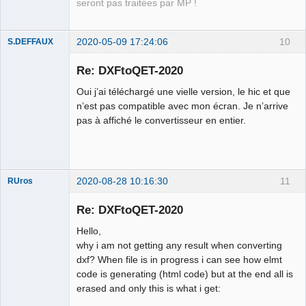
seront pas traitées par MP !
2020-05-09 17:24:06
10
S.DEFFAUX
Membre
Re: DXFtoQET-2020
Offline
Oui j’ai téléchargé une vielle version, le hic et que
n’est pas compatible avec mon écran. Je n’arrive
pas à affiché le convertisseur en entier.
2020-08-28 10:16:30
11
RUros
Membre
Re: DXFtoQET-2020
Offline
Hello,
why i am not getting any result when converting
dxf? When file is in progress i can see how elmt
code is generating (html code) but at the end all is
erased and only this is what i get: