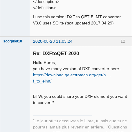
</description>
</definition>
I use this version: DXF to QET ELMT converter
V3.0 uses SQlite (text updated 2017 04 29)
2020-08-28 11:03:24
12
scorpio810
Re: DXFtoQET-2020
Hello Ruros,
you have many version of DXF converter here :
https://download.qelectrotech.org/qet/b …
f_to_elmt/
BTW, you could share your DXF element you want
QElectroTech
Team
to convert?
Manager,
Developer,
Packager
Offline
"Le jour où tu découvres le Libre, tu sais que tu ne
pourras jamais plus revenir en arrière..."Questions