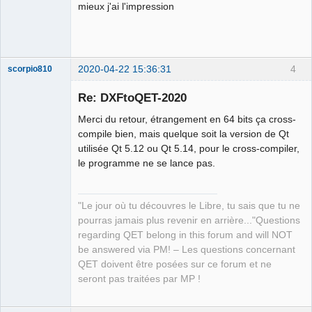
mieux j'ai l'impression
2020-04-22 15:36:31
4
scorpio810
Re: DXFtoQET-2020
Merci du retour, étrangement en 64 bits ça cross-
compile bien, mais quelque soit la version de Qt
utilisée Qt 5.12 ou Qt 5.14, pour le cross-compiler,
le programme ne se lance pas.
QElectroTech
"Le jour où tu découvres le Libre, tu sais que tu ne
Team
pourras jamais plus revenir en arrière..."Questions
Manager,
Developer,
regarding QET belong in this forum and will NOT
Packager
be answered via PM! – Les questions concernant
Offline
QET doivent être posées sur ce forum et ne
seront pas traitées par MP !