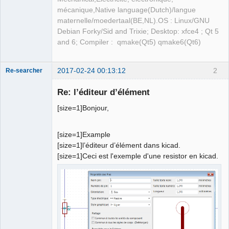
mécanique,Native language(Dutch)/langue
maternelle/moedertaal(BE,NL).OS : Linux/GNU
Debian Forky/Sid and Trixie; Desktop: xfce4 ; Qt 5
and 6; Compiler : qmake(Qt5) qmake6(Qt6)
2017-02-24 00:13:12
2
Re-searcher
Re: l’éditeur d’élément
[size=1]Bonjour,
[size=1]Example
Membre
[size=1]l’éditeur d’élément dans kicad.
Offline
[size=1]Ceci est l'exemple d'une resistor en kicad.