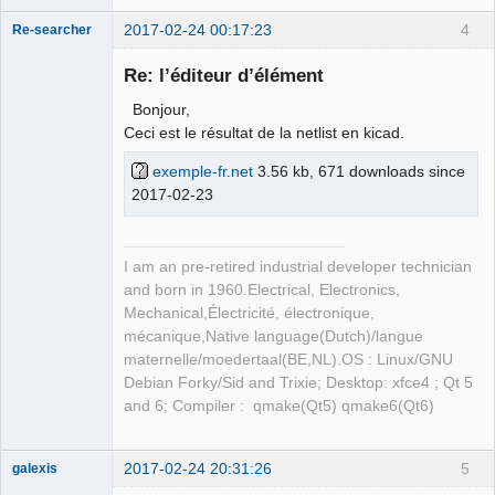
2017-02-24 00:17:23
4
Re-searcher
Re: l’éditeur d’élément
Bonjour,
Ceci est le résultat de la netlist en kicad.
exemple-fr.net
3.56 kb, 671 downloads since
Membre
2017-02-23
Offline
I am an pre-retired industrial developer technician
and born in 1960.Electrical, Electronics,
Mechanical,Électricité, électronique,
mécanique,Native language(Dutch)/langue
maternelle/moedertaal(BE,NL).OS : Linux/GNU
Debian Forky/Sid and Trixie; Desktop: xfce4 ; Qt 5
and 6; Compiler : qmake(Qt5) qmake6(Qt6)
2017-02-24 20:31:26
5
galexis
Membre