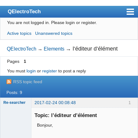
QElectroTech
You are not logged in.
Please login or register.
Index
Active topics
Unanswered topics
User list
Search
→
l’éditeur d’élément
QElectroTech
→
Elements
Register
Pages
1
Login
You must
login
or
register
to post a reply
Site officiel
RSS topic feed
Wiki
Posts: 9
BugTracker
2017-02-24 00:08:48
1
Re-searcher
Videos
Topic: l’éditeur d’élément
Bonjour,
Manual 0.9
Manual 0.8_cs