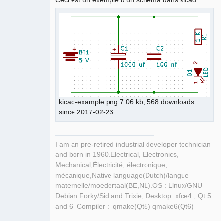
Membre
Offline
kicad-example.png 7.06 kb, 568 downloads
since 2017-02-23
I am an pre-retired industrial developer technician
and born in 1960.Electrical, Electronics,
Mechanical,Électricité, électronique,
mécanique,Native language(Dutch)/langue
maternelle/moedertaal(BE,NL).OS : Linux/GNU
Debian Forky/Sid and Trixie; Desktop: xfce4 ; Qt 5
and 6; Compiler : qmake(Qt5) qmake6(Qt6)