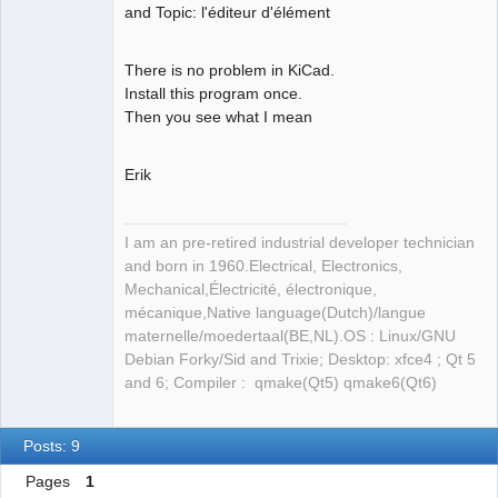
and Topic: l'éditeur d'élément
There is no problem in KiCad.
Install this program once.
Then you see what I mean
Erik
I am an pre-retired industrial developer technician
and born in 1960.Electrical, Electronics,
Mechanical,Électricité, électronique,
mécanique,Native language(Dutch)/langue
maternelle/moedertaal(BE,NL).OS : Linux/GNU
Debian Forky/Sid and Trixie; Desktop: xfce4 ; Qt 5
and 6; Compiler : qmake(Qt5) qmake6(Qt6)
Posts: 9
Pages
1