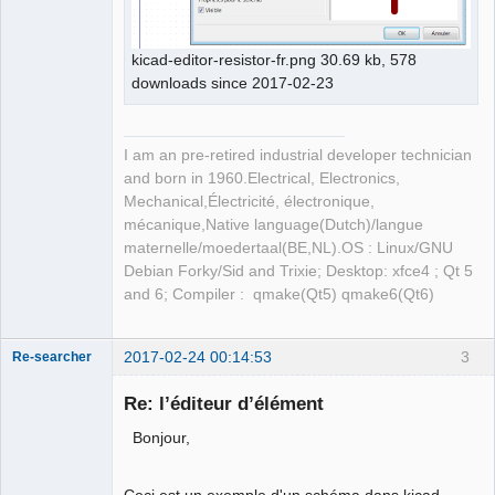
kicad-editor-resistor-fr.png 30.69 kb, 578
downloads since 2017-02-23
I am an pre-retired industrial developer technician
and born in 1960.Electrical, Electronics,
Mechanical,Électricité, électronique,
mécanique,Native language(Dutch)/langue
maternelle/moedertaal(BE,NL).OS : Linux/GNU
Debian Forky/Sid and Trixie; Desktop: xfce4 ; Qt 5
and 6; Compiler : qmake(Qt5) qmake6(Qt6)
2017-02-24 00:14:53
3
Re-searcher
Re: l’éditeur d’élément
Bonjour,
Ceci est un exemple d'un schéma dans kicad.