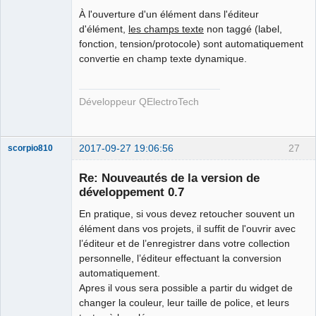
À l'ouverture d'un élément dans l'éditeur
Github
d'élément,
les champs texte
non taggé (label,
fonction, tension/protocole) sont automatiquement
Google_Search
convertie en champ texte dynamique.
QElectroTech
Team
Développeur QElectroTech
Developer
Offline
2017-09-27 19:06:56
27
scorpio810
Re: Nouveautés de la version de
développement 0.7
En pratique, si vous devez retoucher souvent un
élément dans vos projets, il suffit de l'ouvrir avec
l’éditeur et de l’enregistrer dans votre collection
personnelle, l’éditeur effectuant la conversion
automatiquement.
QElectroTech
Apres il vous sera possible a partir du widget de
Team
changer la couleur, leur taille de police, et leurs
Manager,
Developer,