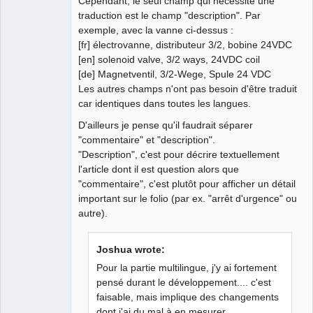
Cependant, le seul champ qui nécessite une
traduction est le champ "description". Par
exemple, avec la vanne ci-dessus :
[fr] électrovanne, distributeur 3/2, bobine 24VDC
[en] solenoid valve, 3/2 ways, 24VDC coil
[de] Magnetventil, 3/2-Wege, Spule 24 VDC
Les autres champs n'ont pas besoin d'être traduit
car identiques dans toutes les langues.
D'ailleurs je pense qu'il faudrait séparer
"commentaire" et "description".
"Description", c'est pour décrire textuellement
l'article dont il est question alors que
"commentaire", c'est plutôt pour afficher un détail
important sur le folio (par ex. "arrêt d'urgence" ou
autre).
Joshua wrote:
Pour la partie multilingue, j'y ai fortement
pensé durant le développement.... c'est
faisable, mais implique des changements
dont j'ai du mal à en mesurer