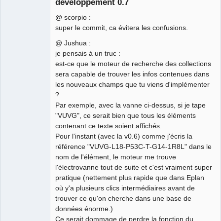
développement 0.7
@ scorpio :
super le commit, ca évitera les confusions.
German
@ Jushua :
translator
je pensais à un truc :
Offline
est-ce que le moteur de recherche des collections
sera capable de trouver les infos contenues dans
les nouveaux champs que tu viens d'implémenter
?
Par exemple, avec la vanne ci-dessus, si je tape
"VUVG", ce serait bien que tous les éléments
contenant ce texte soient affichés.
Pour l'instant (avec la v0.6) comme j'écris la
référence "VUVG-L18-P53C-T-G14-1R8L" dans le
nom de l'élément, le moteur me trouve
l'électrovanne tout de suite et c'est vraiment super
pratique (nettement plus rapide que dans Eplan
où y'a plusieurs clics intermédiaires avant de
trouver ce qu'on cherche dans une base de
données énorme.)
Ce serait dommage de perdre la fonction du