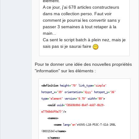
élément.
A ce jour, j'ai 678 articles constructeurs
dans ma collection perso. Faut voir
comment je pourrai les convertir sans y
passer 3 semaines à tout retaper à la
main...
Ca sent le script batch à plein nez, mais je
sais pas si je saurai faire
Pour te donner une idée des nouvelles propriétés
"information" sur les éléments :
<definition
height
=
"70"
link_type
=
"simple"
hotspot_x
=
"39"
orientation
=
"dyyy"
hotspot_y
=
"36"
type
=
"element"
version
=
"0.70"
width
=
"80"
>
<uuid
uuid
=
"{8569b90d-8b4f-4dd7-8b29-
e779db64f0a7}"
/>
<names
>
<name
lang
=
"en"
>
VUVG-L18-P53C-T-G14-1R8L 
(8031534)
</name
>
</names
>