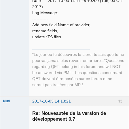
Date: 2017-10-03 14:11:28 +0200 (Tue, 03 Oct
2017)
Log Message:
QElectroTech
-----------
Team
Add new field Name of provider,
Manager,
Developer,
rename fields,
Packager
update *TS files
Offline
"Le jour où tu découvres le Libre, tu sais que tu ne
pourras jamais plus revenir en arrière..."Questions
regarding QET belong in this forum and will NOT
be answered via PM! – Les questions concernant
QET doivent être posées sur ce forum et ne
seront pas traitées par MP !
2017-10-03 14:13:21
43
Nuri
Re: Nouveautés de la version de
développement 0.7