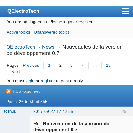
QElectroTech
You are not logged in.
Please login or register.
Index
Active topics
Unanswered topics
User list
Search
→
Nouveautés de la version
QElectroTech
→
News
de développement 0.7
Register
Pages
Previous
1
2
3
4
…
23
Login
Next
Site officiel
You must
login
or
register
to post a reply
Wiki
RSS topic feed
BugTracker
Posts: 26 to 50 of 555
Videos
2017-09-27 17:42:55
26
Joshua
Manual 0.9
Re: Nouveautés de la version de
développement 0.7
Manual 0.8_cs