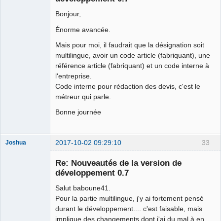
<text
text
=
"+/-"
size
=
"4"
y
=
"8"
x
=
"17"
/>
Bonjour,
<arc
height
=
"6"
start
=
"-180"
angle
=
"-84"
sty............
Énorme avancée.
Mais pour moi, il faudrait que la désignation soit
couic...
multilingue, avoir un code article (fabriquant), une
référence article (fabriquant) et un code interne à
l'entreprise.
Code interne pour rédaction des devis, c'est le
métreur qui parle.
Bonne journée
2017-10-02 09:29:10
33
Joshua
Re: Nouveautés de la version de
développement 0.7
Salut baboune41.
Pour la partie multilingue, j'y ai fortement pensé
durant le développement.... c'est faisable, mais
implique des changements dont j'ai du mal à en