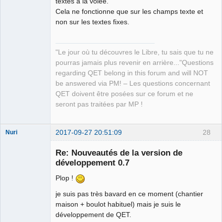
textes à la volée.
Packager
Cela ne fonctionne que sur les champs texte et
Offline
non sur les textes fixes.
"Le jour où tu découvres le Libre, tu sais que tu ne
pourras jamais plus revenir en arrière..."Questions
regarding QET belong in this forum and will NOT
be answered via PM! – Les questions concernant
QET doivent être posées sur ce forum et ne
seront pas traitées par MP !
2017-09-27 20:51:09
28
Nuri
Re: Nouveautés de la version de
développement 0.7
Plop !
je suis pas très bavard en ce moment (chantier
German
maison + boulot habituel) mais je suis le
translator
développement de QET.
Offline