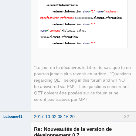
<elementInformations
>
<elementInformation
show
=
"1"
name
=
"machine-
manufacturer-reference"
>
xxxxxxxxx
</elementInformation
>
<elementInformation
show
=
"1"
name
=
"comment"
>
Solenoid valves 
VUVG
</elementInformation
>
<elementInformation
show
=
"1"
name
=
"designation"
>
8031534
</elementInformation
>
<elementInformation
show
=
"1"
name
=
"manufacturer"
>
FESTO
</elementInformation
>
"Le jour où tu découvres le Libre, tu sais que tu ne
<elementInformation
show
=
"1"
pourras jamais plus revenir en arrière..."Questions
name
=
"manufacturer-reference"
>
VUVG-L18-P53C-T-G14-
regarding QET belong in this forum and will NOT
1R8L
</elementInformation
>
be answered via PM! – Les questions concernant
<elementInformation
show
=
"1"
QET doivent être posées sur ce forum et ne
name
=
"label"
>
V1
</elementInformation
>
seront pas traitées par MP !
</elementInformations
>
<informations
>
Author: The QElectroTech team
License: see 
2017-10-02 08:16:20
32
baboune41
http://qelectrotech.org/wiki/doc/elements_license
</inf
Membre
ormations
>
Re: Nouveautés de la version de
Offline
<description
>
développement 0.7