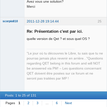
Avez vous une solution?
Merci
2011-12-28 19:14:44
25
scorpio810
Re: Présentation c'est par ici.
quelle version de Qet ? et sous quel OS ?
"Le jour où tu découvres le Libre, tu sais que tu ne
pourras jamais plus revenir en arrière..."Questions
regarding QET belong in this forum and will NOT
QElectroTech
be answered via PM! – Les questions concernant
Team
QET doivent être posées sur ce forum et ne
Manager,
Developer,
seront pas traitées par MP !
Packager
Offline
Posts: 1 to 25 of 131
Pages
1
2
3
…
6
Next