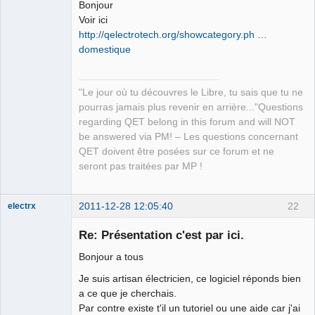
Bonjour
Voir ici
http://qelectrotech.org/showcategory.ph …
domestique
QElectroTech
"Le jour où tu découvres le Libre, tu sais que tu ne
Team
pourras jamais plus revenir en arrière..."Questions
Manager,
Developer,
regarding QET belong in this forum and will NOT
Packager
be answered via PM! – Les questions concernant
Offline
QET doivent être posées sur ce forum et ne
seront pas traitées par MP !
2011-12-28 12:05:40
22
electrx
Nouveau
membre
Re: Présentation c'est par ici.
Offline
Bonjour a tous
Je suis artisan électricien, ce logiciel réponds bien
a ce que je cherchais.
Par contre existe t'il un tutoriel ou une aide car j'ai