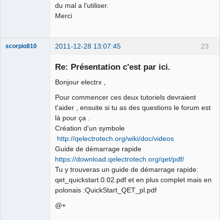
du mal a l'utiliser.
Merci
2011-12-28 13:07:45
23
scorpio810
Re: Présentation c'est par ici.
Bonjour electrx ,
Pour commencer ces deux tutoriels devraient
t'aider , ensuite si tu as des questions le forum est
là pour ça .
Création d'un symbole
http://qelectrotech.org/wiki/doc/videos
QElectroTech
Team
Guide de démarrage rapide
Manager,
https://download.qelectrotech.org/qet/pdf/
Developer,
Packager
Tu y trouveras un guide de démarrage rapide:
Offline
qet_quickstart.0.02.pdf et en plus complet mais en
polonais :QuickStart_QET_pl.pdf
@+