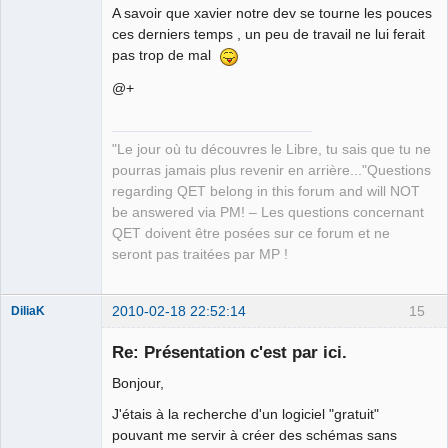
A savoir que xavier notre dev se tourne les pouces
ces derniers temps , un peu de travail ne lui ferait
pas trop de mal
QElectroTech
@+
Team
Manager,
Developer,
Packager
"Le jour où tu découvres le Libre, tu sais que tu ne
Offline
pourras jamais plus revenir en arrière..."Questions
regarding QET belong in this forum and will NOT
be answered via PM! – Les questions concernant
QET doivent être posées sur ce forum et ne
seront pas traitées par MP !
2010-02-18 22:52:14
15
DiliaK
Membre
Re: Présentation c'est par ici.
Offline
Bonjour,
J'étais à la recherche d'un logiciel "gratuit"
pouvant me servir à créer des schémas sans