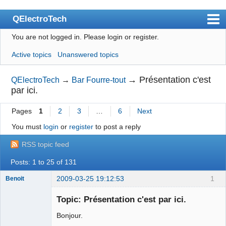
QElectroTech
You are not logged in.
Please login or register.
Index
Active topics
Unanswered topics
User list
Search
→
Présentation c'est
QElectroTech
→
Bar Fourre-tout
par ici.
Register
Pages
1
2
3
…
6
Next
Login
You must
login
or
register
to post a reply
Site officiel
RSS topic feed
Wiki
Posts: 1 to 25 of 131
BugTracker
2009-03-25 19:12:53
1
Benoit
Videos
Initiateur du
projet
Topic: Présentation c'est par ici.
Manual 0.9
Offline
Bonjour.
Manual 0.8_cs