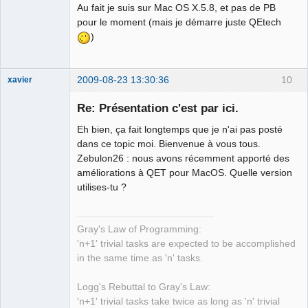
Au fait je suis sur Mac OS X.5.8, et pas de PB
pour le moment (mais je démarre juste QEtech
)
2009-08-23 13:30:36
10
xavier
Re: Présentation c'est par ici.
Eh bien, ça fait longtemps que je n'ai pas posté
Ex-developer
dans ce topic moi. Bienvenue à vous tous.
Zebulon26 : nous avons récemment apporté des
Offline
améliorations à QET pour MacOS. Quelle version
utilises-tu ?
Gray's Law of Programming:
'n+1' trivial tasks are expected to be accomplished
in the same time as 'n' tasks.
Logg's Rebuttal to Gray's Law:
'n+1' trivial tasks take twice as long as 'n' trivial