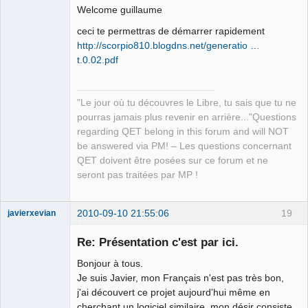
Welcome guillaume
ceci te permettras de démarrer rapidement
http://scorpio810.blogdns.net/generatio …
t.0.02.pdf
QElectroTech
Team
"Le jour où tu découvres le Libre, tu sais que tu ne
Manager,
pourras jamais plus revenir en arrière..."Questions
Developer,
Packager
regarding QET belong in this forum and will NOT
Offline
be answered via PM! – Les questions concernant
QET doivent être posées sur ce forum et ne
seront pas traitées par MP !
2010-09-10 21:55:06
19
javierxevian
Nouveau
membre
Re: Présentation c'est par ici.
Offline
Bonjour à tous.
Je suis Javier, mon Français n'est pas très bon,
j'ai découvert ce projet aujourd'hui même en
cherchant un logiciel similaire, mon désir consiste