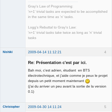
Offline
Gray's Law of Programming:
'n+1' trivial tasks are expected to be accomplished
in the same time as 'n' tasks.
Logg's Rebuttal to Gray's Law:
'n+1' trivial tasks take twice as long as 'n' trivial
tasks
2009-04-14 11:12:21
4
Nishiki
Membre
Re: Présentation c'est par ici.
Offline
Bah moi, c'est adrien, étudiant en BTS
électrotechnique, et j'aide comme je peux le projet
depuis un petit moment maintenant
(j'ai du arriver un peu avant la sortie de la version
0.1)
2009-04-30 14:11:24
5
Christopher
Nouveau