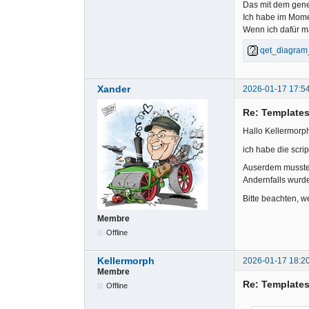
Das mit dem gene
Ich habe im Mome
Wenn ich dafür m
qet_diagram_
Xander
2026-01-17 17:5
Re: Templates
Hallo Kellermorp
ich habe die scri
Auserdem musste i
Andernfalls wurde
Bitte beachten, w
Membre
Offline
Kellermorph
2026-01-17 18:2
Membre
Re: Templates
Offline