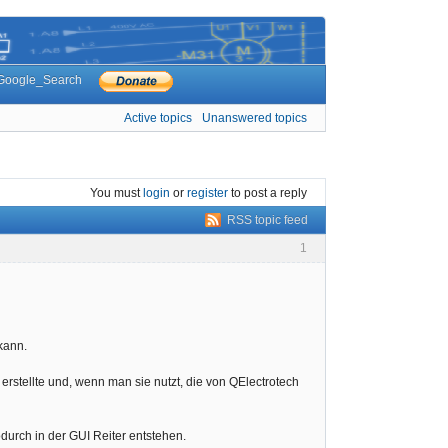
Google_Search
Active topics
Unanswered topics
You must
login
or
register
to post a reply
RSS topic feed
1
kann.
rstellte und, wenn man sie nutzt, die von QElectrotech
odurch in der GUI Reiter entstehen.