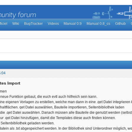
ficiel
Wiki
BugTracker
Videos
Manual 0.9
Manual 0.8_cs
Github
5:04
tes Import
mmen
 neue Funktion gebaut, die euch evtl auch hilfreich sein kann.
ne eigenen Vorlagen zu erstellen, welche man dann in eine .qet Datei integrieren 
haltflächen. qet Datei auswählen, Bauteile importieren, Seitenbibliothek laden
ie .qet Datei auswählen. Danach müssen alle Bauteile die genutzt werden (selbst e
 zur .qet Datei hinzufügen, damit die Templates diese auch finden können.
Seitenbibliothek geladen werden.
atein als .txt abgespeichert werden. In der Bibliothek sind Unterordner möglich, w