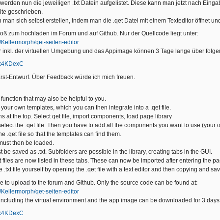
 werden nun die jeweiligen .txt Datein aufgelistet. Diese kann man jetzt nach Einga
ite geschrieben.
nn man sich selbst erstellen, indem man die .qet Datei mit einem Texteditor öffnet u
groß zum hochladen im Forum und auf Github. Nur der Quellcode liegt unter:
m/Kellermorph/qet-seiten-editor
 inkl. der virtuellen Umgebung und das Appimage können 3 Tage lange über folg
9rk4KDexC
 Erst-Entwurf. Über Feedback würde ich mich freuen.
 function that may also be helpful to you.
g your own templates, which you can then integrate into a .qet file.
s at the top. Select qet file, import components, load page library
 select the .qet file. Then you have to add all the components you want to use (your
he .qet file so that the templates can find them.
must then be loaded.
t be saved as .txt. Subfolders are possible in the library, creating tabs in the GUI.
t files are now listed in these tabs. These can now be imported after entering the pa
 .txt file yourself by opening the .qet file with a text editor and then copying and sa
rge to upload to the forum and Github. Only the source code can be found at:
m/Kellermorph/qet-seiten-editor
including the virtual environment and the app image can be downloaded for 3 days v
9rk4KDexC