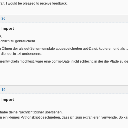
 draft. I would be pleased to receive feedback.
6:36
 Import
h,
sächlich zu gebrauchen!
Öffnen der als qet-Seiten-template abgespeicherten qet-Datei, kopieren und als .t
die .qet in .txt umbenennst.
erentwickeln möchtest, wäre eine config-Datei nicht schlecht, in der die Pfade zu 
6:19
 Import
 habe deine Nachricht bisher übersehen.
n ein kleines Pythonskript geschrieben, dass ich zum extrahieren verwende. So kan