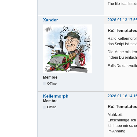
The file is a first
Xander
2026-01-13 17:5
Re: Templates
Hallo Kellermorp
das Script ist tat
Die Mühe mit dem 
indem Du einfach 
Falls Du das weit
Membre
Offline
Kellermorph
2026-01-16 14:1
Membre
Re: Templates
Offline
Mahlzeit.
Entschuldige, ich
Ich habe mir scho
im Anhang.