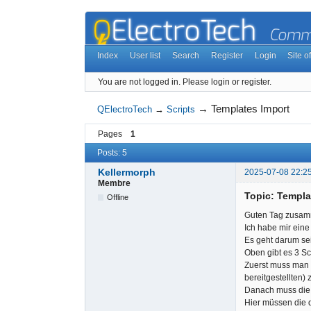
Index
User list
Search
Register
Login
Site of
You are not logged in.
Please login or register.
→
Templates Import
QElectroTech
→
Scripts
Pages
1
Posts: 5
Kellermorph
2025-07-08 22:2
Membre
Topic: Templa
Offline
Guten Tag zusa
Ich habe mir eine
Es geht darum sei
Oben gibt es 3 Sc
Zuerst muss man d
bereitgestellten)
Danach muss die 
Hier müssen die d