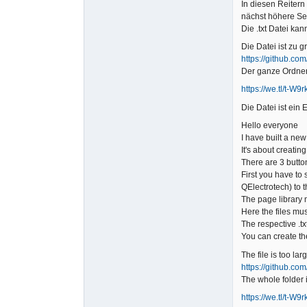
In diesen Reitern
nächst höhere Se
Die .txt Datei ka
Die Datei ist zu 
https://github.co
Der ganze Ordner
https://we.tl/t-W
Die Datei ist ein
Hello everyone
I have built a new
It's about creatin
There are 3 button
First you have to
QElectrotech) to t
The page library 
Here the files mus
The respective .tx
You can create the
The file is too la
https://github.co
The whole folder 
https://we.tl/t-W