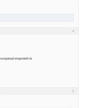
4
nungskopf eingestellt ist.
5