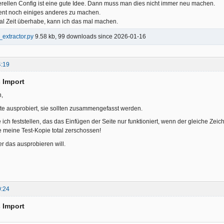
rellen Config ist eine gute Idee. Dann muss man dies nicht immer neu machen.
nt noch einiges anderes zu machen.
al Zeit überhabe, kann ich das mal machen.
extractor.py
9.58 kb, 99 downloads since 2026-01-16
4:19
 Import
h,
pte ausprobiert, sie sollten zusammengefasst werden.
ch feststellen, das das Einfügen der Seite nur funktioniert, wenn der gleiche Zeich
 meine Test-Kopie total zerschossen!
er das ausprobieren will.
0:24
 Import