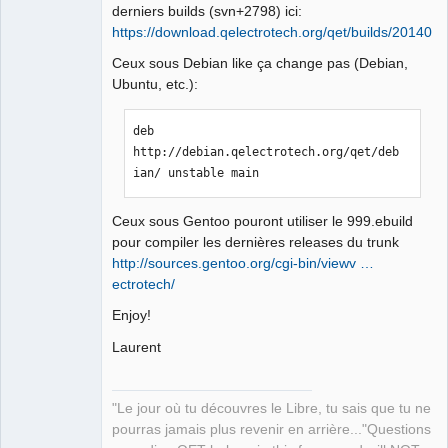
derniers builds (svn+2798) ici:
https://download.qelectrotech.org/qet/builds/2014013
Ceux sous Debian like ça change pas (Debian,
Ubuntu, etc.):
deb 
http://debian.qelectrotech.org/qet/deb
ian/ unstable main
Ceux sous Gentoo pouront utiliser le 999.ebuild
pour compiler les dernières releases du trunk
http://sources.gentoo.org/cgi-bin/viewv …
ectrotech/
Enjoy!
Laurent
"Le jour où tu découvres le Libre, tu sais que tu ne
pourras jamais plus revenir en arrière..."Questions