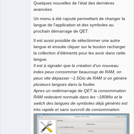
Quelques nouvelles de l’état des dernières
avancées:
Github
Un menu à été rajouté permettant de changer la
Google_Search
QElectroTech
langue de l'application et des symboles au
Team
prochain démarrage de QET.
Manager,
Developer,
Packager
Il est aussi possible de sélectionner une autre
Offline
langue et ensuite cliquer sur le bouton recharger
la collection d’éléments pour les avoir dans cette
langue.
Il est à signaler que la création d'un nouveau
index peux consommer beaucoup de RAM, on
peux vite dépasser ~1.5Gio de RAM si on génère
plusieurs langues dans la foulée.
Apres un redémarrage de QET la consommation
RAM redevient normale dans les ~180Mio et le
switch des langues de symboles déjà générés est
très rapide et sans surcroît de consommation.