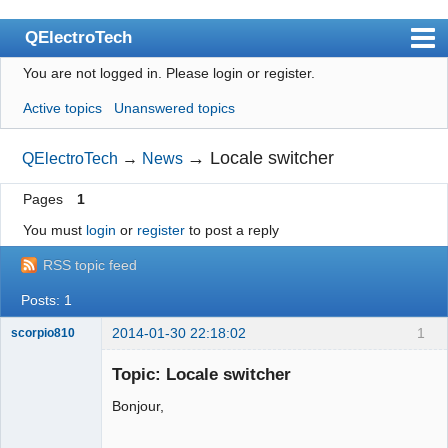
QElectroTech
You are not logged in.
Please login or register.
Index
Active topics
Unanswered topics
User list
Search
→
Locale switcher
QElectroTech
→
News
Register
Pages
1
Login
You must
login
or
register
to post a reply
Site officiel
RSS topic feed
Wiki
Posts: 1
BugTracker
2014-01-30 22:18:02
1
scorpio810
Videos
Topic: Locale switcher
Bonjour,
Manual 0.9
Manual 0.8_cs